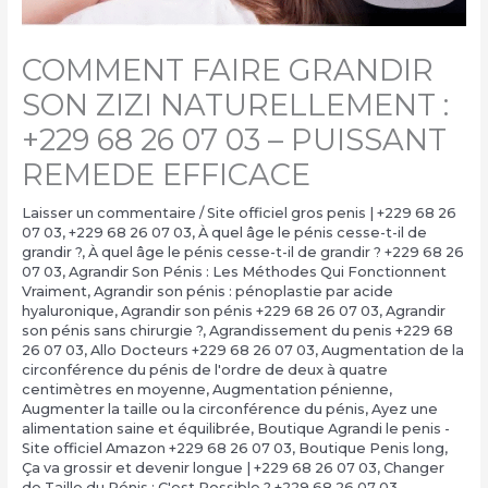
COMMENT FAIRE GRANDIR
SON ZIZI NATURELLEMENT :
+229 68 26 07 03 – PUISSANT
REMEDE EFFICACE
Laisser un commentaire
/
Site officiel gros penis | +229 68 26
07 03
,
+229 68 26 07 03
,
À quel âge le pénis cesse-t-il de
grandir ?
,
À quel âge le pénis cesse-t-il de grandir ? +229 68 26
07 03
,
Agrandir Son Pénis : Les Méthodes Qui Fonctionnent
Vraiment
,
Agrandir son pénis : pénoplastie par acide
hyaluronique
,
Agrandir son pénis +229 68 26 07 03
,
Agrandir
son pénis sans chirurgie ?
,
Agrandissement du penis +229 68
26 07 03
,
Allo Docteurs +229 68 26 07 03
,
Augmentation de la
circonférence du pénis de l'ordre de deux à quatre
centimètres en moyenne
,
Augmentation pénienne
,
Augmenter la taille ou la circonférence du pénis
,
Ayez une
alimentation saine et équilibrée
,
Boutique Agrandi le penis -
Site officiel Amazon +229 68 26 07 03
,
Boutique Penis long
,
Ça va grossir et devenir longue | +229 68 26 07 03
,
Changer
de Taille du Pénis : C'est Possible ? +229 68 26 07 03
,