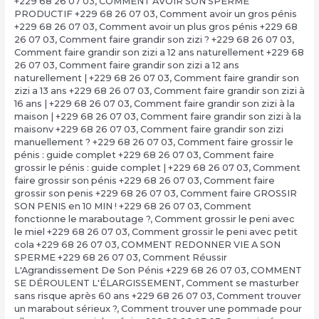
+229 68 26 07 03
,
COMMENT AVOIR SON SPERME
PRODUCTIF +229 68 26 07 03
,
Comment avoir un gros pénis
+229 68 26 07 03
,
Comment avoir un plus gros pénis +229 68
26 07 03
,
Comment faire grandir son zizi ? +229 68 26 07 03
,
Comment faire grandir son zizi a 12 ans naturellement +229 68
26 07 03
,
Comment faire grandir son zizi a 12 ans
naturellement | +229 68 26 07 03
,
Comment faire grandir son
zizi a 13 ans +229 68 26 07 03
,
Comment faire grandir son zizi à
16 ans | +229 68 26 07 03
,
Comment faire grandir son zizi à la
maison | +229 68 26 07 03
,
Comment faire grandir son zizi à la
maisonv +229 68 26 07 03
,
Comment faire grandir son zizi
manuellement ? +229 68 26 07 03
,
Comment faire grossir le
pénis : guide complet +229 68 26 07 03
,
Comment faire
grossir le pénis : guide complet | +229 68 26 07 03
,
Comment
faire grossir son pénis +229 68 26 07 03
,
Comment faire
grossir son penis +229 68 26 07 03
,
Comment faire GROSSIR
SON PENIS en 10 MIN ! +229 68 26 07 03
,
Comment
fonctionne le maraboutage ?
,
Comment grossir le peni avec
le miel +229 68 26 07 03
,
Comment grossir le peni avec petit
cola +229 68 26 07 03
,
COMMENT REDONNER VIE A SON
SPERME +229 68 26 07 03
,
Comment Réussir
L'Agrandissement De Son Pénis +229 68 26 07 03
,
COMMENT
SE DÉROULENT L'ÉLARGISSEMENT
,
Comment se masturber
sans risque après 60 ans +229 68 26 07 03
,
Comment trouver
un marabout sérieux ?
,
Comment trouver une pommade pour