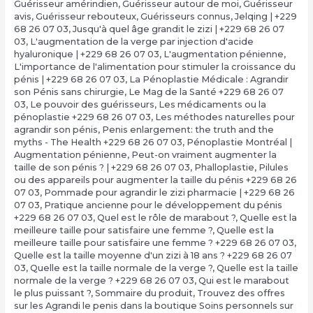
Guérisseur amérindien
,
Guérisseur autour de moi
,
Guérisseur
avis
,
Guérisseur rebouteux
,
Guérisseurs connus
,
Jelqing | +229
68 26 07 03
,
Jusqu'à quel âge grandit le zizi | +229 68 26 07
03
,
L'augmentation de la verge par injection d'acide
hyaluronique | +229 68 26 07 03
,
L'augmentation pénienne
,
L'importance de l'alimentation pour stimuler la croissance du
pénis | +229 68 26 07 03
,
La Pénoplastie Médicale : Agrandir
son Pénis sans chirurgie
,
Le Mag de la Santé +229 68 26 07
03
,
Le pouvoir des guérisseurs
,
Les médicaments ou la
pénoplastie +229 68 26 07 03
,
Les méthodes naturelles pour
agrandir son pénis
,
Penis enlargement: the truth and the
myths - The Health +229 68 26 07 03
,
Pénoplastie Montréal |
Augmentation pénienne
,
Peut-on vraiment augmenter la
taille de son pénis ? | +229 68 26 07 03
,
Phalloplastie
,
Pilules
ou des appareils pour augmenter la taille du pénis +229 68 26
07 03
,
Pommade pour agrandir le zizi pharmacie | +229 68 26
07 03
,
Pratique ancienne pour le développement du pénis
+229 68 26 07 03
,
Quel est le rôle de marabout ?
,
Quelle est la
meilleure taille pour satisfaire une femme ?
,
Quelle est la
meilleure taille pour satisfaire une femme ? +229 68 26 07 03
,
Quelle est la taille moyenne d'un zizi à 18 ans ? +229 68 26 07
03
,
Quelle est la taille normale de la verge ?
,
Quelle est la taille
normale de la verge ? +229 68 26 07 03
,
Qui est le marabout
le plus puissant ?
,
Sommaire du produit
,
Trouvez des offres
sur les Agrandi le penis dans la boutique Soins personnels sur