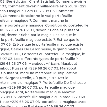
 03
,
Bénédiction
,
Client Satisfait
,
Comment avoir le
7 03
,
comment devenir milliardaire en 2 jours +229
edou magique +229 68 26 07 03
,
Comment
?
,
Comment fonctionne le vrai portefeuille
feuille magique ?
,
Comment marche le
r le portefeuille magique
,
Condition du portefeuille
ue +229 68 26 07 03
,
devenir riche et puissant
abi
,
devenir riche par la magie
,
Est-ce que le
 le portefeuille magique existe ?
,
Est-ce que le
6 07 03
,
Est-ce que le portefeuille magique existe
agique
,
Génies De La Richesse
,
le grand maitre H.
te VRAIMENT
,
Le secret du portefeuille magique
,
le
6 07 03
,
Les différents types de portefeuille ?
,
229 68 26 07 03
,
Marabout Africain
,
Marabout
rabout Puissant +229 68 26 07 03
,
Marabout
ès puissant
,
médium marabout
,
Multiplication
ion d'Argent Réelle
,
Où puis-je trouver le
porte-monnaie magique ?
,
Portefeuille De Richesse
,
ique +229 68 26 07 03
,
portefeuille magique
 Magique Actif
,
Portefeuille magique amazon
,
 26 07 03
,
Portefeuille magique au Maroc +229 68
tique +229 68 26 07 03
,
portefeuille magique avec
efeuille magique Belgique +229 68 26 07 03
,