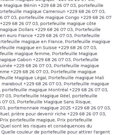
le Magique Bénin +229 68 26 07 03
,
portefeuille
ortefeuille magique Cameroun +229 68 26 07 03
,
26 07 03
,
portefeuille magique Congo +229 68 26 07
 +229 68 26 07 03
,
portefeuille magique côte
 magique Dollars +229 68 26 07 03
,
Portefeuille
 en euro France +229 68 26 07 03
,
Portefeuille
rtefeuille magique en France
,
Portefeuille magique
efeuille magique en Suisse +229 68 26 07 03
,
feuille magique femme
,
Portefeuille Magique
 magique Gabon +229 68 26 07 03
,
Portefeuille
guinée +229 68 26 07 03
,
Portefeuille magique
omme +229 68 26 07 03
,
Portefeuille magique
feuille Magique Légal
,
Portefeuille magique Mali
e marabout +229 68 26 07 03
,
Portefeuille magique
,
portefeuille magique Montréal +229 68 26 07 03
,
 07 03
,
Portefeuille Magique Réel
,
portefeuille
6 07 03
,
Portefeuille Magique Sans Risque
,
 03
,
portemonnaie magique 2025 +229 68 26 07 03
,
ituel
,
prière pour devenir riche +229 68 26 07 03
,
Prix portefeuille magique
,
Prix portefeuille
,
Quel sont les risques et conséquences du
,
Quelle couleur de portefeuille pour attirer l'argent