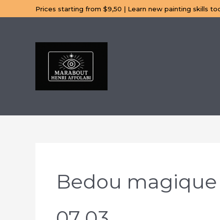
Aller
Prices starting from $9,50 | Learn new painting skills to
au
contenu
Bedou magique 
07 03