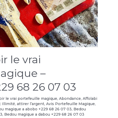
 le vrai
magique –
29 68 26 07 03
r le vrai portefeuille magique
,
Abondance
,
Affolabi
 Illimité
,
attirer l’argent
,
Avis Portefeuille Magique
,
u magique a abobo +229 68 26 07 03
,
Bedou
03
,
Bedou magique a dabou +229 68 26 07 03