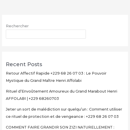
magique
–
WhatsApp
Rechercher
:
+229
RECHERCHER
68
26
07
03
Recent Posts
Retour Affectif Rapide +229 68 26 07 03 : Le Pouvoir
Mystique du Grand Maître Henri Affolabi
Rituel d’Envoûtement Amoureux du Grand Marabout Henri
AFFOLABI | +229 68260703
Jeter un sort de malédiction sur quelqu’un : Comment utiliser
ce rituel de protection et de vengeance : +229 68 26 07 03
COMMENT FAIRE GRANDIR SON ZIZI NATURELLEMENT :