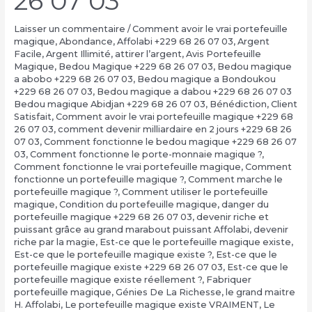
26 07 03
Laisser un commentaire
/
Comment avoir le vrai portefeuille
magique
,
Abondance
,
Affolabi +229 68 26 07 03
,
Argent
Facile
,
Argent Illimité
,
attirer l’argent
,
Avis Portefeuille
Magique
,
Bedou Magique +229 68 26 07 03
,
Bedou magique
a abobo +229 68 26 07 03
,
Bedou magique a Bondoukou
+229 68 26 07 03
,
Bedou magique a dabou +229 68 26 07 03
Bedou magique Abidjan +229 68 26 07 03
,
Bénédiction
,
Client
Satisfait
,
Comment avoir le vrai portefeuille magique +229 68
26 07 03
,
comment devenir milliardaire en 2 jours +229 68 26
07 03
,
Comment fonctionne le bedou magique +229 68 26 07
03
,
Comment fonctionne le porte-monnaie magique ?
,
Comment fonctionne le vrai portefeuille magique
,
Comment
fonctionne un portefeuille magique ?
,
Comment marche le
portefeuille magique ?
,
Comment utiliser le portefeuille
magique
,
Condition du portefeuille magique
,
danger du
portefeuille magique +229 68 26 07 03
,
devenir riche et
puissant grâce au grand marabout puissant Affolabi
,
devenir
riche par la magie
,
Est-ce que le portefeuille magique existe
,
Est-ce que le portefeuille magique existe ?
,
Est-ce que le
portefeuille magique existe +229 68 26 07 03
,
Est-ce que le
portefeuille magique existe réellement ?
,
Fabriquer
portefeuille magique
,
Génies De La Richesse
,
le grand maitre
H. Affolabi
,
Le portefeuille magique existe VRAIMENT
,
Le