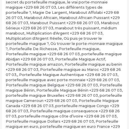
secret du portefeuille magique
,
le vrai porte-monnaie
magique +229 68 26 07 03
,
Les différents types de
portefeuille ?
,
Magie De Largent
,
Marabout Affolabi +229 68
26 07 03
,
Marabout Africain
,
Marabout Africain Puissant +229
68 26 07 03
,
Marabout Puissant +229 68 26 07 03
,
Marabout
Sérieux +229 68 26 07 03
,
marabout très puissant
,
médium
marabout
,
Multiplication d'Argent +229 68 26 07 03
,
Multiplication d'Argent Réelle
,
Où puis-je trouver le
portefeuille magique ?
,
Où trouver le porte-monnaie magique
?
,
Portefeuille De Richesse
,
Portefeuille magique
,
Portefeuille magique +229 68 26 07 03
,
portefeuille magique
Abidjan +229 68 26 07 03
,
Portefeuille Magique Actif
,
Portefeuille magique amazon
,
Portefeuille magique au benin
+229 68 26 07 03
,
Portefeuille magique au Maroc +229 68 26
07 03,
,
Portefeuille Magique Authentique +229 68 26 07 03
,
portefeuille magique avec porte monnaie +229 68 26 07 03
,
Portefeuille magique Belgique +229 68 26 07 03
,
Portefeuille
magique Bénin
,
Portefeuille Magique Bénin +229 68 26 07 03
,
portefeuille magique Bruxelles +229 68 26 07 03
,
portefeuille
magique Cameroun +229 68 26 07 03
,
Portefeuille Magique
Canada +229 68 26 07 03
,
portefeuille magique Congo +229
68 26 07 03
,
Portefeuille magique consequence +229 68 26
07 03
,
portefeuille magique côte d’ivoire +229 68 26 07 03
,
Portefeuille magique Dollars +229 68 26 07 03
,
Portefeuille
magique en euro
,
portefeuille magique en euro France +229