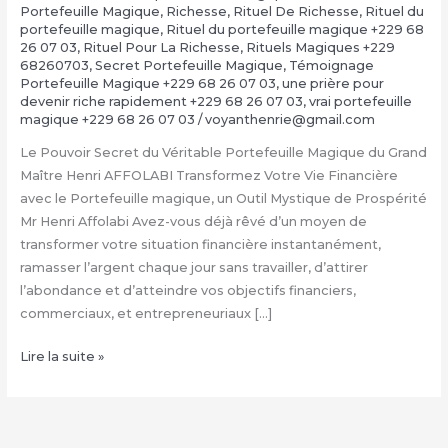
Portefeuille Magique
,
Richesse
,
Rituel De Richesse
,
Rituel du
portefeuille magique
,
Rituel du portefeuille magique +229 68
26 07 03
,
Rituel Pour La Richesse
,
Rituels Magiques +229
68260703
,
Secret Portefeuille Magique
,
Témoignage
Portefeuille Magique +229 68 26 07 03
,
une prière pour
devenir riche rapidement +229 68 26 07 03
,
vrai portefeuille
magique +229 68 26 07 03
/
voyanthenrie@gmail.com
Le Pouvoir Secret du Véritable Portefeuille Magique du Grand
Maître Henri AFFOLABI Transformez Votre Vie Financière
avec le Portefeuille magique, un Outil Mystique de Prospérité
Mr Henri Affolabi Avez-vous déjà rêvé d’un moyen de
transformer votre situation financière instantanément,
ramasser l’argent chaque jour sans travailler, d’attirer
l’abondance et d’atteindre vos objectifs financiers,
commerciaux, et entrepreneuriaux […]
Comment
Lire la suite »
avoir
le
vrai
portefeuille