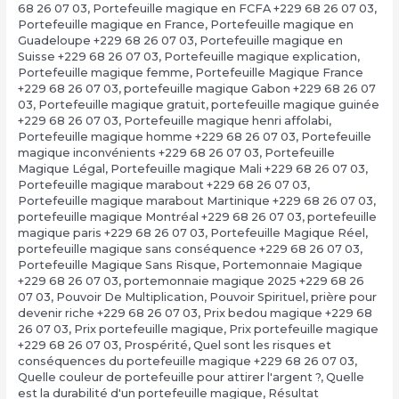
68 26 07 03
,
Portefeuille magique en FCFA +229 68 26 07 03
,
Portefeuille magique en France
,
Portefeuille magique en
Guadeloupe +229 68 26 07 03
,
Portefeuille magique en
Suisse +229 68 26 07 03
,
Portefeuille magique explication
,
Portefeuille magique femme
,
Portefeuille Magique France
+229 68 26 07 03
,
portefeuille magique Gabon +229 68 26 07
03
,
Portefeuille magique gratuit
,
portefeuille magique guinée
+229 68 26 07 03
,
Portefeuille magique henri affolabi
,
Portefeuille magique homme +229 68 26 07 03
,
Portefeuille
magique inconvénients +229 68 26 07 03
,
Portefeuille
Magique Légal
,
Portefeuille magique Mali +229 68 26 07 03
,
Portefeuille magique marabout +229 68 26 07 03
,
Portefeuille magique marabout Martinique +229 68 26 07 03
,
portefeuille magique Montréal +229 68 26 07 03
,
portefeuille
magique paris +229 68 26 07 03
,
Portefeuille Magique Réel
,
portefeuille magique sans conséquence +229 68 26 07 03
,
Portefeuille Magique Sans Risque
,
Portemonnaie Magique
+229 68 26 07 03
,
portemonnaie magique 2025 +229 68 26
07 03
,
Pouvoir De Multiplication
,
Pouvoir Spirituel
,
prière pour
devenir riche +229 68 26 07 03
,
Prix bedou magique +229 68
26 07 03
,
Prix portefeuille magique
,
Prix portefeuille magique
+229 68 26 07 03
,
Prospérité
,
Quel sont les risques et
conséquences du portefeuille magique +229 68 26 07 03
,
Quelle couleur de portefeuille pour attirer l'argent ?
,
Quelle
est la durabilité d'un portefeuille magique
,
Résultat