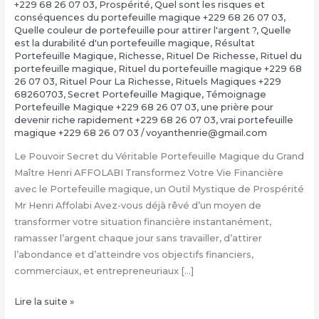
+229 68 26 07 03
,
Prospérité
,
Quel sont les risques et
conséquences du portefeuille magique +229 68 26 07 03
,
Quelle couleur de portefeuille pour attirer l'argent ?
,
Quelle
est la durabilité d'un portefeuille magique
,
Résultat
Portefeuille Magique
,
Richesse
,
Rituel De Richesse
,
Rituel du
portefeuille magique
,
Rituel du portefeuille magique +229 68
26 07 03
,
Rituel Pour La Richesse
,
Rituels Magiques +229
68260703
,
Secret Portefeuille Magique
,
Témoignage
Portefeuille Magique +229 68 26 07 03
,
une prière pour
devenir riche rapidement +229 68 26 07 03
,
vrai portefeuille
magique +229 68 26 07 03
/
voyanthenrie@gmail.com
Le Pouvoir Secret du Véritable Portefeuille Magique du Grand
Maître Henri AFFOLABI Transformez Votre Vie Financière
avec le Portefeuille magique, un Outil Mystique de Prospérité
Mr Henri Affolabi Avez-vous déjà rêvé d’un moyen de
transformer votre situation financière instantanément,
ramasser l’argent chaque jour sans travailler, d’attirer
l’abondance et d’atteindre vos objectifs financiers,
commerciaux, et entrepreneuriaux […]
Comment
Lire la suite »
avoir