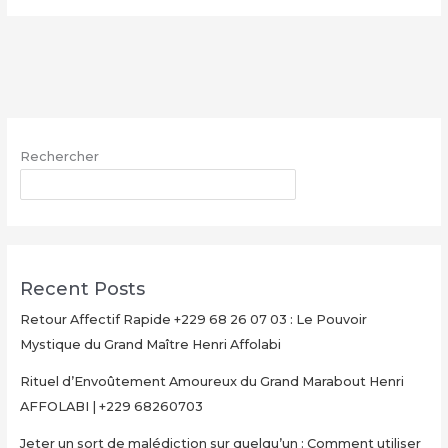
le
vrai
portefeuille
magique
–
WhatsApp
Rechercher
:
+229
RECHERCHER
68
26
07
03
Recent Posts
Retour Affectif Rapide +229 68 26 07 03 : Le Pouvoir
Mystique du Grand Maître Henri Affolabi
Rituel d’Envoûtement Amoureux du Grand Marabout Henri
AFFOLABI | +229 68260703
Jeter un sort de malédiction sur quelqu’un : Comment utiliser