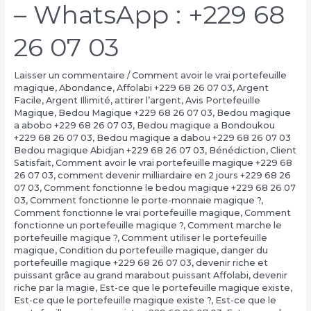
– WhatsApp : +229 68
26 07 03
Laisser un commentaire
/
Comment avoir le vrai portefeuille
magique
,
Abondance
,
Affolabi +229 68 26 07 03
,
Argent
Facile
,
Argent Illimité
,
attirer l’argent
,
Avis Portefeuille
Magique
,
Bedou Magique +229 68 26 07 03
,
Bedou magique
a abobo +229 68 26 07 03
,
Bedou magique a Bondoukou
+229 68 26 07 03
,
Bedou magique a dabou +229 68 26 07 03
Bedou magique Abidjan +229 68 26 07 03
,
Bénédiction
,
Client
Satisfait
,
Comment avoir le vrai portefeuille magique +229 68
26 07 03
,
comment devenir milliardaire en 2 jours +229 68 26
07 03
,
Comment fonctionne le bedou magique +229 68 26 07
03
,
Comment fonctionne le porte-monnaie magique ?
,
Comment fonctionne le vrai portefeuille magique
,
Comment
fonctionne un portefeuille magique ?
,
Comment marche le
portefeuille magique ?
,
Comment utiliser le portefeuille
magique
,
Condition du portefeuille magique
,
danger du
portefeuille magique +229 68 26 07 03
,
devenir riche et
puissant grâce au grand marabout puissant Affolabi
,
devenir
riche par la magie
,
Est-ce que le portefeuille magique existe
,
Est-ce que le portefeuille magique existe ?
,
Est-ce que le