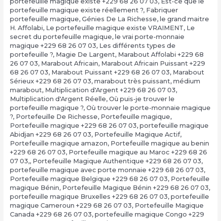
portefeuille magique existe +229 68 26 07 03
,
Est-ce que le
portefeuille magique existe réellement ?
,
Fabriquer
portefeuille magique
,
Génies De La Richesse
,
le grand maitre
H. Affolabi
,
Le portefeuille magique existe VRAIMENT
,
Le
secret du portefeuille magique
,
le vrai porte-monnaie
magique +229 68 26 07 03
,
Les différents types de
portefeuille ?
,
Magie De Largent
,
Marabout Affolabi +229 68
26 07 03
,
Marabout Africain
,
Marabout Africain Puissant +229
68 26 07 03
,
Marabout Puissant +229 68 26 07 03
,
Marabout
Sérieux +229 68 26 07 03
,
marabout très puissant
,
médium
marabout
,
Multiplication d'Argent +229 68 26 07 03
,
Multiplication d'Argent Réelle
,
Où puis-je trouver le
portefeuille magique ?
,
Où trouver le porte-monnaie magique
?
,
Portefeuille De Richesse
,
Portefeuille magique
,
Portefeuille magique +229 68 26 07 03
,
portefeuille magique
Abidjan +229 68 26 07 03
,
Portefeuille Magique Actif
,
Portefeuille magique amazon
,
Portefeuille magique au benin
+229 68 26 07 03
,
Portefeuille magique au Maroc +229 68 26
07 03,
,
Portefeuille Magique Authentique +229 68 26 07 03
,
portefeuille magique avec porte monnaie +229 68 26 07 03
,
Portefeuille magique Belgique +229 68 26 07 03
,
Portefeuille
magique Bénin
,
Portefeuille Magique Bénin +229 68 26 07 03
,
portefeuille magique Bruxelles +229 68 26 07 03
,
portefeuille
magique Cameroun +229 68 26 07 03
,
Portefeuille Magique
Canada +229 68 26 07 03
,
portefeuille magique Congo +229