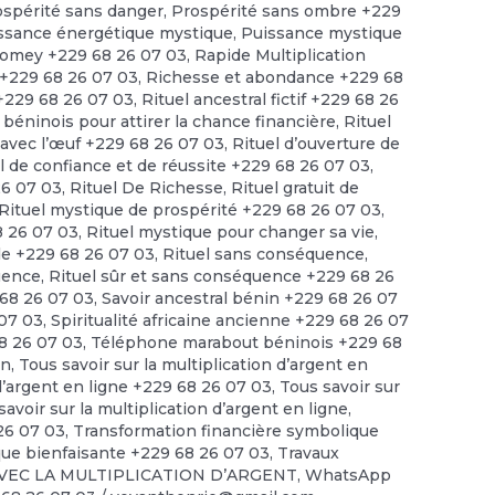
ospérité sans danger
,
Prospérité sans ombre +229
ssance énergétique mystique
,
Puissance mystique
omey +229 68 26 07 03
,
Rapide Multiplication
 +229 68 26 07 03
,
Richesse et abondance +229 68
 +229 68 26 07 03
,
Rituel ancestral fictif +229 68 26
 béninois pour attirer la chance financière
,
Rituel
t avec l’œuf +229 68 26 07 03
,
Rituel d’ouverture de
l de confiance et de réussite +229 68 26 07 03
,
26 07 03
,
Rituel De Richesse
,
Rituel gratuit de
Rituel mystique de prospérité +229 68 26 07 03
,
8 26 07 03
,
Rituel mystique pour changer sa vie
,
ide +229 68 26 07 03
,
Rituel sans conséquence
,
quence
,
Rituel sûr et sans conséquence +229 68 26
68 26 07 03
,
Savoir ancestral bénin +229 68 26 07
 07 03
,
Spiritualité africaine ancienne +229 68 26 07
68 26 07 03
,
Téléphone marabout béninois +229 68
en
,
Tous savoir sur la multiplication d’argent en
 d’argent en ligne +229 68 26 07 03
,
Tous savoir sur
savoir sur la multiplication d’argent en ligne
,
 26 07 03
,
Transformation financière symbolique
ue bienfaisante +229 68 26 07 03
,
Travaux
VEC LA MULTIPLICATION D’ARGENT
,
WhatsApp