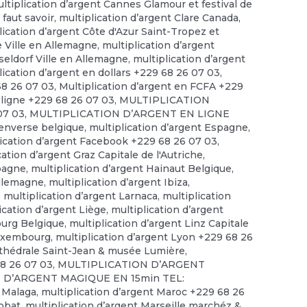
ltiplication d’argent Cannes Glamour et festival de
 faut savoir
,
multiplication d’argent Clare Canada
,
lication d’argent Côte d'Azur Saint-Tropez et
e Ville en Allemagne
,
multiplication d’argent
seldorf Ville en Allemagne
,
multiplication d’argent
lication d’argent en dollars +229 68 26 07 03
,
68 26 07 03
,
Multiplication d’argent en FCFA +229
 ligne +229 68 26 07 03
,
MULTIPLICATION
07 03
,
MULTIPLICATION D’ARGENT EN LIGNE
 enverse belgique
,
multiplication d’argent Espagne
,
lication d’argent Facebook +229 68 26 07 03
,
cation d’argent Graz Capitale de l'Autriche
,
spagne
,
multiplication d’argent Hainaut Belgique
,
allemagne
,
multiplication d’argent Ibiza
,
,
multiplication d’argent Larnaca
,
multiplication
ication d’argent Liège
,
multiplication d’argent
ourg Belgique
,
multiplication d’argent Linz Capitale
Luxembourg
,
multiplication d’argent Lyon +229 68 26
rthédrale Saint-Jean & musée Lumière
,
68 26 07 03
,
MULTIPLICATION D’ARGENT
 D’ARGENT MAGIQUE EN 15min TEL:
t Malaga
,
multiplication d’argent Maroc +229 68 26
abbat
,
multiplication d’argent Marseille marchéz &