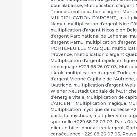
bouillilabaisse
,
Multiplication d’argent
Troodos
,
multiplication d’argent Montr
MULTIPLICATION D’ARGENT,
,
multipl
Namur
,
multiplication d’argent Nice Cô
multiplication d’argent Nicosie en Bel
d’argent Parc national de Lahemaa
,
mul
d’argent Pärnu
,
multiplication d’arge
PORTEFEUILLE MAGIQUE
,
multiplicat
Provence
,
multiplication d’argent Qué
Multiplication d’argent rapide en ligne e
temoignage +229 68 26 07 03
,
Multipli
tiktok
,
multiplication d’argent Turku
,
mu
d’argent Vienne Capitale de l'Autriche
,
l'Autriche
,
multiplication d’argent Wels 
Wiener Neustadt Capitale de l'Autriche
d’énergie vitale
,
Multiplication de capi
L’ARGENT
,
Multiplication magique
,
Mul
Multiplication mystique de richesse +
par la foi mystique
,
multiplier votre ar
spirituelle +229 68 26 07 03
,
Paris 04 
plier un billet pour attirer largent
,
Port
conséquence +229 68 26 07 03
,
Pouvo