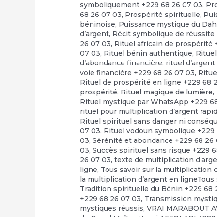
symboliquement +229 68 26 07 03
,
Pr
68 26 07 03
,
Prospérité spirituelle
,
Pui
béninoise
,
Puissance mystique du Dah
d’argent
,
Récit symbolique de réussite
26 07 03
,
Rituel africain de prospérité
07 03
,
Rituel bénin authentique
,
Rituel
d’abondance financière
,
rituel d’argen
voie financière +229 68 26 07 03
,
Ritue
Rituel de prospérité en ligne +229 68 
prospérité
,
Rituel magique de lumière
,
Rituel mystique par WhatsApp +229 6
rituel pour multiplication d’argent rap
Rituel spirituel sans danger ni consé
07 03
,
Rituel vodoun symbolique +229 
03
,
Sérénité et abondance +229 68 26
03
,
Succès spirituel sans risque +229 
26 07 03
,
texte de multiplication d’arg
ligne
,
Tous savoir sur la multiplication
la multiplication d’argent en ligneTous 
Tradition spirituelle du Bénin +229 68
+229 68 26 07 03
,
Transmission mystiq
mystiques réussis
,
VRAI MARABOUT A