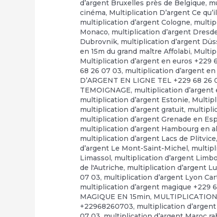
d’argent Bruxelles près de Belgique
,
mu
cinéma
,
Multiplication D’argent Ce qu’il
multiplication d’argent Cologne
,
multip
Monaco
,
multiplication d’argent Dresd
Dubrovnik
,
multiplication d’argent Düs
en 15m du grand maître Affolabi
,
Multip
Multiplication d’argent en euros +229 
68 26 07 03
,
multiplication d’argent en
D’ARGENT EN LIGNE TEL +229 68 26 
TEMOIGNAGE
,
multiplication d’argent
multiplication d’argent Estonie
,
Multip
multiplication d’argent gratuit
,
multipli
multiplication d’argent Grenade en E
multiplication d’argent Hambourg en 
multiplication d’argent Lacs de Plitvice
d’argent Le Mont-Saint-Michel
,
multipl
Limassol
,
multiplication d’argent Limb
de l'Autriche
,
multiplication d’argent 
07 03
,
multiplication d’argent Lyon Ca
multiplication d’argent magique +229 
MAGIQUE EN 15min
,
MULTIPLICATION
+22968260703
,
multiplication d’argen
07 03
,
multiplication d’argent Maroc r