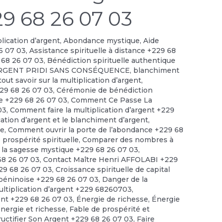
29 68 26 07 03
plication d’argent
,
Abondance mystique
,
Aide
6 07 03
,
Assistance spirituelle à distance +229 68
 68 26 07 03
,
Bénédiction spirituelle authentique
RGENT PRIDI SANS CONSÉQUENCE
,
blanchiment
out savoir sur la multiplication d’argent
,
229 68 26 07 03
,
Cérémonie de bénédiction
le +229 68 26 07 03
,
Comment Ce Passe La
03
,
Comment faire la multiplication d’argent +229
cation d’argent et le blanchiment d’argent
,
ce
,
Comment ouvrir la porte de l’abondance +229 68
prospérité spirituelle
,
Comparer des nombres à
 la sagesse mystique +229 68 26 07 03
,
 68 26 07 03
,
Contact Maître Henri AFFOLABI +229
229 68 26 07 03
,
Croissance spirituelle de capital
 béninoise +229 68 26 07 03
,
Danger de la
ultiplication d’argent +229 68260703
,
ent +229 68 26 07 03
,
Énergie de richesse
,
Énergie
énergie et richesse
,
Fable de prospérité et
ructifier Son Argent +229 68 26 07 03
,
Faire