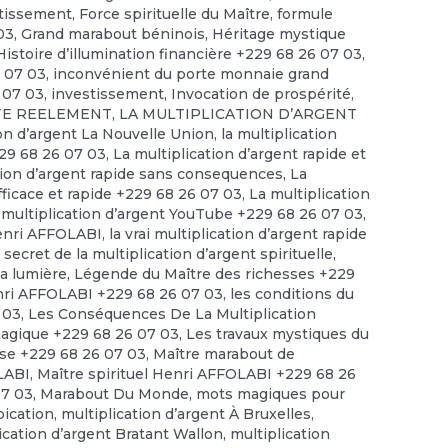
stissement
,
Force spirituelle du Maître
,
formule
03
,
Grand marabout béninois
,
Héritage mystique
Histoire d’illumination financière +229 68 26 07 03
,
6 07 03
,
inconvénient du porte monnaie grand
 07 03
,
investissement
,
Invocation de prospérité
,
STE REELEMENT
,
LA MULTIPLICATION D’ARGENT
ion d’argent La Nouvelle Union
,
la multiplication
229 68 26 07 03
,
La multiplication d’argent rapide et
tion d’argent rapide sans consequences
,
La
efficace et rapide +229 68 26 07 03
,
La multiplication
 multiplication d’argent YouTube +229 68 26 07 03
,
enri AFFOLABI
,
la vrai multiplication d’argent rapide
 secret de la multiplication d’argent spirituelle
,
la lumière
,
Légende du Maître des richesses +229
ri AFFOLABI +229 68 26 07 03
,
les conditions du
 03
,
Les Conséquences De La Multiplication
magique +229 68 26 07 03
,
Les travaux mystiques du
se +229 68 26 07 03
,
Maître marabout de
OLABI
,
Maître spirituel Henri AFFOLABI +229 68 26
07 03
,
Marabout Du Monde
,
mots magiques pour
pication
,
multiplication d’argent À Bruxelles
,
ication d’argent Bratant Wallon
,
multiplication