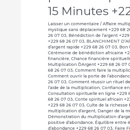
15 Minutes +2
Laisser un commentaire
/
Affaire multi
mystique sans déplacement +229 68 2
26 07 03
,
Bénédiction de l’argent +229
+229 68 26 07 03
,
BLANCHIMENT D’A
d’argent rapide +229 68 26 07 03
,
Bon t
Cérémonie de bénédiction africaine +
financière
,
Chance financière spirituel
Multiplication ĎArgent +229 68 26 07 
68 26 07 03
,
Comment faire la multipli
Comment ouvrir la porte de l’abondan
26 07 03
,
Comment réussir un rituel de 
l’aide de la multiplication
,
Confiance en
Consultation spirituelle en ligne +229
68 26 07 03
,
Conte spirituel africain +
+229 68 26 07 03
,
Culte de la richesse
multiplication d’argent
,
Danger de la m
Démonstration du multiplication d’arg
positive d’abondance
,
Équilibre entre 
d’abondance +229 68 26 07 03
,
Faire F