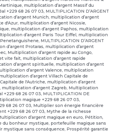
 Martinique
,
multiplication d’argent Massif du
éal +229 68 26 07 03
,
MULTIPLICATION D’ARGENT
ication d’argent Munich
,
multiplication d’argent
te d'Azur
,
multiplication d’argent Nicosie
,
gique
,
multiplication d’argent Paphos
,
multiplication
tiplication d’argent Paris Tour Eiffel
,
multiplication
nt Penetanguishene
,
MULTIPLICATION D’ARGENT
ion d’argent Protaras
,
multiplication d’argent
bec
,
Multiplication d’argent rapide au Congo
,
t vite fait
,
multiplication d’argent rapide
cation d’argent spirituelle
,
multiplication d’argent
ltiplication d’argent Valence
,
multiplication
multiplication d’argent Villach Capitale de
Capitale de l'Autriche
,
multiplication d’argent
,
multiplication d’argent Zagreb
,
Multiplication
tal +229 68 26 07 03
,
MULTIPLICATION DE
tiplication magique +229 68 26 07 03
,
229 68 26 07 03
,
Multiplier son énergie financière
gent +229 68 26 07 03
,
Mythe de la richesse
Multiplication d’argent magique en euro
,
Pétition
,
e du bonheur mystique
,
portefeuille magique sans
ir mystique sans conséquence
,
Prospérité garantie