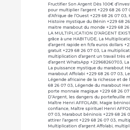
Fructifier Son Argent Dès 100€ d’inve
pour multiplier l’argent +229 68 26 07 
d’Afrique de l’Ouest +229 68 26 07 03
,
Histoire mystique du Bénin +229 68 2
maitre marabout du monde +229 68 26
LA MULTIPLICATION D’ARGENT EXI
grâce à une HABITUDE
,
La Multiplicat
d’argent rapide en fcfa euros dollars +
gratuit +229 68 26 07 03
,
La multiplica
multiplication d’argent un travail très 
d’argent WhatsApp +22968260703
,
La
La puissance mystique du marabout H
marabout Affolabi +229 68 26 07 03
,
Le
Légende africaine de la richesse et de 
68 26 07 03
,
Légende du marabout Hen
porte monnaie magique +229 68 26 07
D’Argent
,
les dangers du portefeuille 
Maître Henri AFFOLABI
,
Magie béninoi
confiance
,
Maître spirituel Henri AFF
07 03
,
Marabout béninois +229 68 26 
attirer l’argent +229 68 26 07 03
,
multi
Multiplication d’argent Affolabi
,
multipl