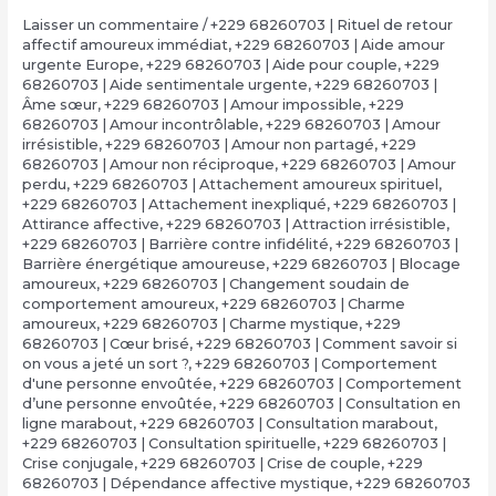
Laisser un commentaire
/
+229 68260703 | Rituel de retour
affectif amoureux immédiat
,
+229 68260703 | Aide amour
urgente Europe
,
+229 68260703 | Aide pour couple
,
+229
68260703 | Aide sentimentale urgente
,
+229 68260703 |
Âme sœur
,
+229 68260703 | Amour impossible
,
+229
68260703 | Amour incontrôlable
,
+229 68260703 | Amour
irrésistible
,
+229 68260703 | Amour non partagé
,
+229
68260703 | Amour non réciproque
,
+229 68260703 | Amour
perdu
,
+229 68260703 | Attachement amoureux spirituel
,
+229 68260703 | Attachement inexpliqué
,
+229 68260703 |
Attirance affective
,
+229 68260703 | Attraction irrésistible
,
+229 68260703 | Barrière contre infidélité
,
+229 68260703 |
Barrière énergétique amoureuse
,
+229 68260703 | Blocage
amoureux
,
+229 68260703 | Changement soudain de
comportement amoureux
,
+229 68260703 | Charme
amoureux
,
+229 68260703 | Charme mystique
,
+229
68260703 | Cœur brisé
,
+229 68260703 | Comment savoir si
on vous a jeté un sort ?
,
+229 68260703 | Comportement
d'une personne envoûtée
,
+229 68260703 | Comportement
d’une personne envoûtée
,
+229 68260703 | Consultation en
ligne marabout
,
+229 68260703 | Consultation marabout
,
+229 68260703 | Consultation spirituelle
,
+229 68260703 |
Crise conjugale
,
+229 68260703 | Crise de couple
,
+229
68260703 | Dépendance affective mystique
,
+229 68260703