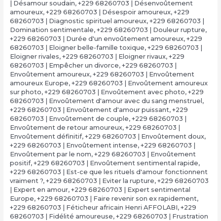
| Désamour soudain
,
+229 68260703 | Désenvoûtement
amoureux
,
+229 68260703 | Désespoir amoureux
,
+229
68260703 | Diagnostic spirituel amoureux
,
+229 68260703 |
Domination sentimentale
,
+229 68260703 | Douleur rupture
,
+229 68260703 | Durée d'un envoûtement amoureux
,
+229
68260703 | Eloigner belle-famille toxique
,
+229 68260703 |
Eloigner rivales
,
+229 68260703 | Eloigner rivaux
,
+229
68260703 | Empêcher un divorce
,
+229 68260703 |
Envoûtement amoureux
,
+229 68260703 | Envoûtement
amoureux Europe
,
+229 68260703 | Envoûtement amoureux
sur photo
,
+229 68260703 | Envoûtement avec photo
,
+229
68260703 | Envoûtement d'amour avec du sang menstruel
,
+229 68260703 | Envoûtement d'amour puissant
,
+229
68260703 | Envoûtement de couple
,
+229 68260703 |
Envoûtement de retour amoureux
,
+229 68260703 |
Envoûtement définitif
,
+229 68260703 | Envoûtement doux
,
+229 68260703 | Envoûtement intense
,
+229 68260703 |
Envoûtement par le nom
,
+229 68260703 | Envoûtement
positif
,
+229 68260703 | Envoûtement sentimental rapide
,
+229 68260703 | Est-ce que les rituels d'amour fonctionnent
vraiment ?
,
+229 68260703 | Eviter la rupture
,
+229 68260703
| Expert en amour
,
+229 68260703 | Expert sentimental
Europe
,
+229 68260703 | Faire revenir son ex rapidement
,
+229 68260703 | Féticheur africain Henri AFFOLABI
,
+229
68260703 | Fidélité amoureuse
,
+229 68260703 | Frustration