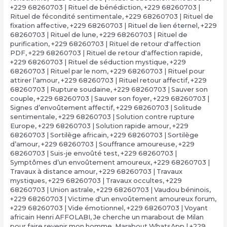
+229 68260703 | Rituel de bénédiction
,
+229 68260703 |
Rituel de fécondité sentimentale
,
+229 68260703 | Rituel de
fixation affective
,
+229 68260703 | Rituel de lien éternel
,
+229
68260703 | Rituel de lune
,
+229 68260703 | Rituel de
purification
,
+229 68260703 | Rituel de retour d'affection
PDF
,
+229 68260703 | Rituel de retour d'affection rapide
,
+229 68260703 | Rituel de séduction mystique
,
+229
68260703 | Rituel par le nom
,
+229 68260703 | Rituel pour
attirer l’amour
,
+229 68260703 | Rituel retour affectif
,
+229
68260703 | Rupture soudaine
,
+229 68260703 | Sauver son
couple
,
+229 68260703 | Sauver son foyer
,
+229 68260703 |
Signes d’envoûtement affectif
,
+229 68260703 | Solitude
sentimentale
,
+229 68260703 | Solution contre rupture
Europe
,
+229 68260703 | Solution rapide amour
,
+229
68260703 | Sortilège africain
,
+229 68260703 | Sortilège
d’amour
,
+229 68260703 | Souffrance amoureuse
,
+229
68260703 | Suis-je envoûté test
,
+229 68260703 |
Symptômes d’un envoûtement amoureux
,
+229 68260703 |
Travaux à distance amour
,
+229 68260703 | Travaux
mystiques
,
+229 68260703 | Travaux occultes
,
+229
68260703 | Union astrale
,
+229 68260703 | Vaudou béninois
,
+229 68260703 | Victime d'un envoûtement amoureux forum
,
+229 68260703 | Vide émotionnel
,
+229 68260703 | Voyant
africain Henri AFFOLABI
,
Je cherche un marabout de Milan
pour faire revenir mon homme
,
Marabout WhatsApp | +229