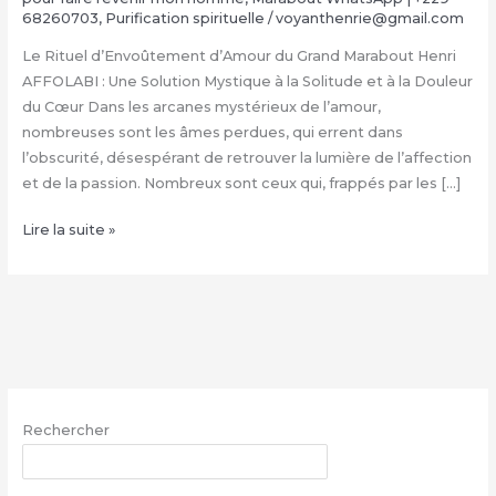
68260703
,
Purification spirituelle
/
voyanthenrie@gmail.com
Le Rituel d’Envoûtement d’Amour du Grand Marabout Henri
AFFOLABI : Une Solution Mystique à la Solitude et à la Douleur
du Cœur Dans les arcanes mystérieux de l’amour,
nombreuses sont les âmes perdues, qui errent dans
l’obscurité, désespérant de retrouver la lumière de l’affection
et de la passion. Nombreux sont ceux qui, frappés par les […]
Rituel
Lire la suite »
d’Envoûtement
Amoureux
du
Grand
Marabout
Henri
AFFOLABI
Rechercher
|
+229
RECHERCHER
68260703