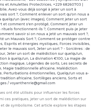
ns et Amulettes Protectrices
,
+229 68260703 |
iblie
,
Avez-vous déjà songé à jeter un sort à
ais sort ?
,
Comment enlever un sort qu'on nous a
 quelqu'un (avec images)
,
Comment jeter un sort
rt et comment s'en protégé
,
Comment jeter un
rituels fonctionnent-ils ?
,
Comment puis-je jeter
omment savoir si on nous a jeté un mauvais sort ?
,
té un Mauvais Sort ?
,
Comment se protéger contre
es
,
Esprits et énergies mystiques
,
Forces invisibles
,
Jeter le mauvais sort
,
Jeter un sort ? - Sorcières : de
our
,
Jeter un sort de malédiction sur quelqu'un
,
tion à quelqu'un
,
La divination €100
,
‎La magie de
ection magique
,
Légendes de sorts
,
Les secrets de
e
,
Magie traditionnelle africaine
,
Malédiction
ée
,
Perturbations émotionnelles
,
Quelqu'un vous a-
 tradition africaine
,
Sortilèges anciens
,
Sorts et
lèges
/
voyanthenrie@gmail.com
ues ont été utilisés pour influencer les forces
mi ces pratiques, jeter un sort de malédiction sur
 et de symbolisme. Cet article explore les étapes