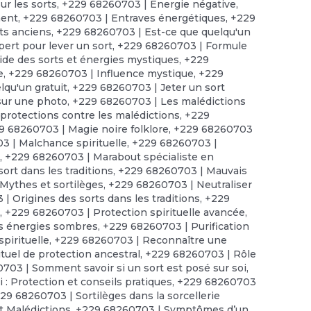
r les sorts
,
+229 68260703 | Energie négative
,
ment
,
+229 68260703 | Entraves énergétiques
,
+229
ts anciens
,
+229 68260703 | Est-ce que quelqu'un
ert pour lever un sort
,
+229 68260703 | Formule
de des sorts et énergies mystiques
,
+229
e
,
+229 68260703 | Influence mystique
,
+229
lqu'un gratuit
,
+229 68260703 | Jeter un sort
sur une photo
,
+229 68260703 | Les malédictions
protections contre les malédictions
,
+229
9 68260703 | Magie noire folklore
,
+229 68260703
 | Malchance spirituelle
,
+229 68260703 |
t
,
+229 68260703 | Marabout spécialiste en
ort dans les traditions
,
+229 68260703 | Mauvais
Mythes et sortilèges
,
+229 68260703 | Neutraliser
| Origines des sorts dans les traditions
,
+229
s
,
+229 68260703 | Protection spirituelle avancée
,
es énergies sombres
,
+229 68260703 | Purification
pirituelle
,
+229 68260703 | Reconnaître une
tuel de protection ancestral
,
+229 68260703 | Rôle
703 | Somment savoir si un sort est posé sur soi
,
 : Protection et conseils pratiques
,
+229 68260703
29 68260703 | Sortilèges dans la sorcellerie
t Malédictions
,
+229 68260703 | Symptômes d’un