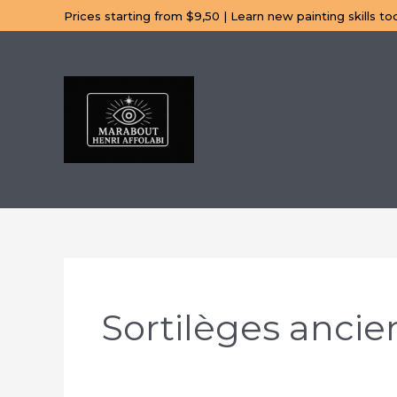
Aller
Prices starting from $9,50 | Learn new painting skills to
au
contenu
Sortilèges ancie