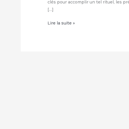
clés pour accomplir un tel rituel, les 
[…]
Jeter
Lire la suite »
un
sort
de
malédiction
sur
quelqu’un
:
Comment
utiliser
ce
rituel
de
protection
et