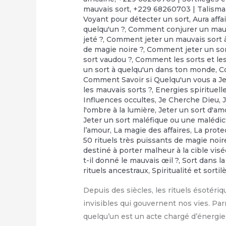
mauvais sort
,
+229 68260703 | Talisma
Voyant pour détecter un sort
,
Aura affa
quelqu'un ?
,
Comment conjurer un mauv
jeté ?
,
Comment jeter un mauvais sort à
de magie noire ?
,
Comment jeter un so
sort vaudou ?
,
Comment les sorts et les 
un sort à quelqu'un dans ton monde
,
C
Comment Savoir si Quelqu'un vous a Je
les mauvais sorts ?
,
Energies spirituell
Influences occultes
,
Je Cherche Dieu
,
l'ombre à la lumière
,
Jeter un sort d'am
Jeter un sort maléfique ou une malédic
l’amour
,
‎La magie des affaires
,
‎La prot
50 rituels très puissants de magie noir
destiné à porter malheur à la cible vis
t-il donné le mauvais œil ?
,
Sort dans la
rituels ancestraux
,
Spiritualité et sorti
Depuis des siècles, les rituels ésotériq
invisibles qui gouvernent nos vies. Par
quelqu’un est un acte chargé d’énergie