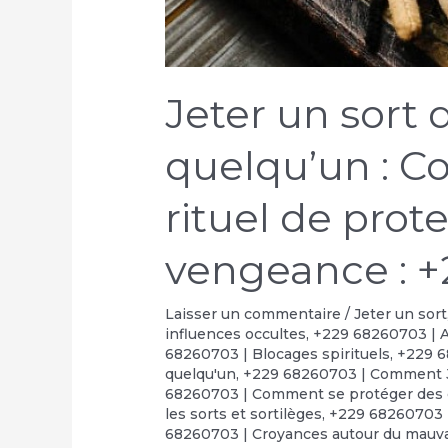
Jeter un sort 
quelqu’un : C
rituel de prot
vengeance : +
Laisser un commentaire
/
Jeter un sort
influences occultes
,
+229 68260703 | A
68260703 | Blocages spirituels
,
+229 6
quelqu'un
,
+229 68260703 | Comment J
68260703 | Comment se protéger des 
les sorts et sortilèges
,
+229 68260703 |
68260703 | Croyances autour du mauva