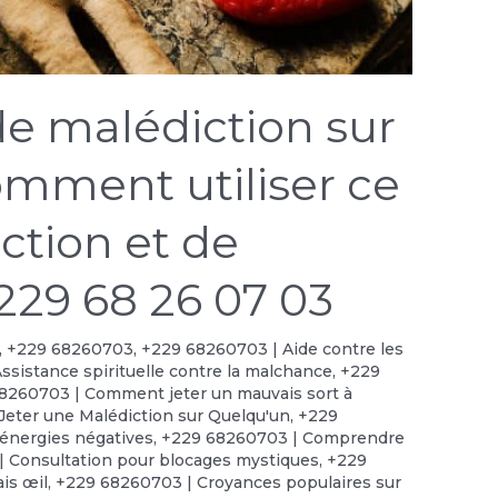
de malédiction sur
omment utiliser ce
ection et de
229 68 26 07 03
,
+229 68260703
,
+229 68260703 | Aide contre les
ssistance spirituelle contre la malchance
,
+229
8260703 | Comment jeter un mauvais sort à
eter une Malédiction sur Quelqu'un
,
+229
énergies négatives
,
+229 68260703 | Comprendre
 Consultation pour blocages mystiques
,
+229
is œil
,
+229 68260703 | Croyances populaires sur