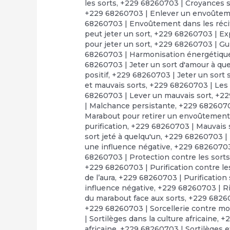
les sorts
,
+229 68260703 | Croyances su
+229 68260703 | Enlever un envoûte
68260703 | Envoûtement dans les réci
peut jeter un sort
,
+229 68260703 | Exp
pour jeter un sort
,
+229 68260703 | Gui
68260703 | Harmonisation énergétiqu
68260703 | Jeter un sort d'amour à que
positif
,
+229 68260703 | Jeter un sort 
et mauvais sorts
,
+229 68260703 | Les 
68260703 | Lever un mauvais sort
,
+22
| Malchance persistante
,
+229 68260703
Marabout pour retirer un envoûtemen
purification
,
+229 68260703 | Mauvais s
sort jeté à quelqu'un
,
+229 68260703 | 
une influence négative
,
+229 68260703 
68260703 | Protection contre les sort
+229 68260703 | Purification contre l
de l’aura
,
+229 68260703 | Purification s
influence négative
,
+229 68260703 | Ri
du marabout face aux sorts
,
+229 68260
+229 68260703 | Sorcellerie contre moi
| Sortilèges dans la culture africaine
,
+2
africaine
,
+229 68260703 | Sortilèges e