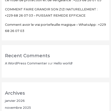
ce rituel de protection et de vengeance : +229 68 26 07 03
03
COMMENT FAIRE GRANDIR SON ZIZI NATURELLEMENT :
+229 68 26 07 03 – PUISSANT REMEDE EFFICACE
Comment avoir le vrai portefeuille magique – WhatsApp : +229
68 26 07 03
Recent Comments
A WordPress Commenter
sur
Hello world!
Archives
janvier 2026
novembre 2025