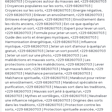
68260703 | Croyances autour du mauvais œil
,
+229 68260703
| Croyances populaires sur les sorts
,
+229 68260703 |
Croyances sur les sorts
,
+229 68260703 | Energie négative
,
+229 68260703 | Enlever un envoûtement
,
+229 68260703 |
Entraves énergétiques
,
+229 68260703 | Envoûtement dans
les récits anciens
,
+229 68260703 | Est-ce que quelqu'un
peut jeter un sort
,
+229 68260703 | Expert pour lever un sort
,
+229 68260703 | Formule pour jeter un sort
,
+229 68260703 |
Guide des sorts et énergies mystiques
,
+229 68260703 |
Harmonisation énergétique
,
+229 68260703 | Influence
mystique
,
+229 68260703 | Jeter un sort d'amour à quelqu'un
gratuit
,
+229 68260703 | Jeter un sort positif
,
+229 68260703
| Jeter un sort sur une photo
,
+229 68260703 | Les
malédictions et mauvais sorts
,
+229 68260703 | Les
protections contre les malédictions
,
+229 68260703 | Lever
un mauvais sort
,
+229 68260703 | Magie noire folklore
,
+229
68260703 | Malchance persistante
,
+229 68260703 |
Malchance spirituelle
,
+229 68260703 | Marabout pour retirer
un envoûtement
,
+229 68260703 | Marabout spécialiste en
purification
,
+229 68260703 | Mauvais sort dans les traditions
,
+229 68260703 | Mauvais sort jeté à quelqu'un
,
+229
68260703 | Mythes et sortilèges
,
+229 68260703 | Neutraliser
une influence négative
,
+229 68260703 | Origines des sorts
dans les traditions
,
+229 68260703 | Protection contre les
sorts
,
+229 68260703 | Protection spirituelle avancée
,
+229