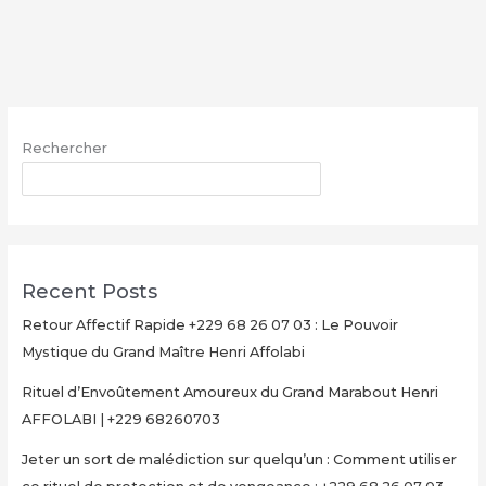
sort
de
malédiction
sur
quelqu’un
:
Rechercher
Comment
utiliser
RECHERCHER
ce
rituel
de
protection
Recent Posts
et
de
Retour Affectif Rapide +229 68 26 07 03 : Le Pouvoir
vengeance
Mystique du Grand Maître Henri Affolabi
:
Rituel d’Envoûtement Amoureux du Grand Marabout Henri
+229
AFFOLABI | +229 68260703
68
26
Jeter un sort de malédiction sur quelqu’un : Comment utiliser
07