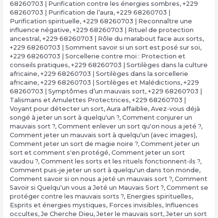
68260703 | Purification contre les énergies sombres
,
+229
68260703 | Purification de l’aura
,
+229 68260703 |
Purification spirituelle
,
+229 68260703 | Reconnaître une
influence négative
,
+229 68260703 | Rituel de protection
ancestral
,
+229 68260703 | Rôle du marabout face aux sorts
,
+229 68260703 | Somment savoir si un sort est posé sur soi
,
+229 68260703 | Sorcellerie contre moi : Protection et
conseils pratiques
,
+229 68260703 | Sortilèges dans la culture
africaine
,
+229 68260703 | Sortilèges dans la sorcellerie
africaine
,
+229 68260703 | Sortilèges et Malédictions
,
+229
68260703 | Symptômes d’un mauvais sort
,
+229 68260703 |
Talismans et Amulettes Protectrices
,
+229 68260703 |
Voyant pour détecter un sort
,
Aura affaiblie
,
Avez-vous déjà
songé à jeter un sort à quelqu'un ?
,
Comment conjurer un
mauvais sort ?
,
Comment enlever un sort qu'on nous a jeté ?
,
Comment jeter un mauvais sort à quelqu'un (avec images)
,
Comment jeter un sort de magie noire ?
,
Comment jeter un
sort et comment s'en protégé
,
Comment jeter un sort
vaudou ?
,
Comment les sorts et les rituels fonctionnent-ils ?
,
Comment puis-je jeter un sort à quelqu'un dans ton monde
,
Comment savoir si on nous a jeté un mauvais sort ?
,
Comment
Savoir si Quelqu'un vous a Jeté un Mauvais Sort ?
,
Comment se
protéger contre les mauvais sorts ?
,
Energies spirituelles
,
Esprits et énergies mystiques
,
Forces invisibles
,
Influences
occultes
,
Je Cherche Dieu
,
Jeter le mauvais sort
,
Jeter un sort