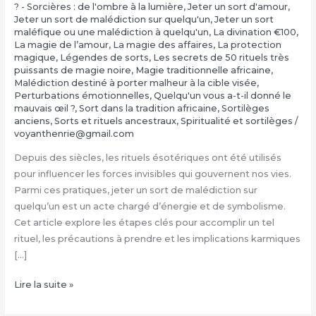
? - Sorcières : de l'ombre à la lumière
,
Jeter un sort d'amour
,
Jeter un sort de malédiction sur quelqu'un
,
Jeter un sort
maléfique ou une malédiction à quelqu'un
,
La divination €100
,
‎La magie de l’amour
,
‎La magie des affaires
,
‎La protection
magique
,
Légendes de sorts
,
Les secrets de 50 rituels très
puissants de magie noire
,
Magie traditionnelle africaine
,
Malédiction destiné à porter malheur à la cible visée
,
Perturbations émotionnelles
,
Quelqu'un vous a-t-il donné le
mauvais œil ?
,
Sort dans la tradition africaine
,
Sortilèges
anciens
,
Sorts et rituels ancestraux
,
Spiritualité et sortilèges
/
voyanthenrie@gmail.com
Depuis des siècles, les rituels ésotériques ont été utilisés
pour influencer les forces invisibles qui gouvernent nos vies.
Parmi ces pratiques, jeter un sort de malédiction sur
quelqu’un est un acte chargé d’énergie et de symbolisme.
Cet article explore les étapes clés pour accomplir un tel
rituel, les précautions à prendre et les implications karmiques
[…]
Jeter
Lire la suite »
un