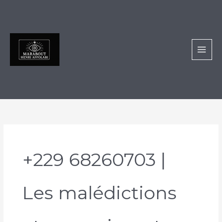
Aller
au
contenu
+229 68260703 |
Les malédictions