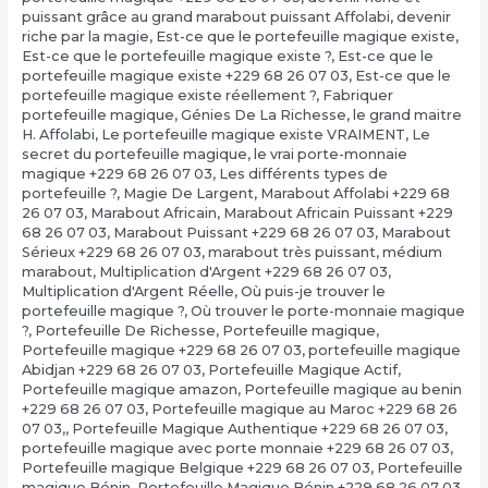
puissant grâce au grand marabout puissant Affolabi
,
devenir
riche par la magie
,
Est-ce que le portefeuille magique existe
,
Est-ce que le portefeuille magique existe ?
,
Est-ce que le
portefeuille magique existe +229 68 26 07 03
,
Est-ce que le
portefeuille magique existe réellement ?
,
Fabriquer
portefeuille magique
,
Génies De La Richesse
,
le grand maitre
H. Affolabi
,
Le portefeuille magique existe VRAIMENT
,
Le
secret du portefeuille magique
,
le vrai porte-monnaie
magique +229 68 26 07 03
,
Les différents types de
portefeuille ?
,
Magie De Largent
,
Marabout Affolabi +229 68
26 07 03
,
Marabout Africain
,
Marabout Africain Puissant +229
68 26 07 03
,
Marabout Puissant +229 68 26 07 03
,
Marabout
Sérieux +229 68 26 07 03
,
marabout très puissant
,
médium
marabout
,
Multiplication d'Argent +229 68 26 07 03
,
Multiplication d'Argent Réelle
,
Où puis-je trouver le
portefeuille magique ?
,
Où trouver le porte-monnaie magique
?
,
Portefeuille De Richesse
,
Portefeuille magique
,
Portefeuille magique +229 68 26 07 03
,
portefeuille magique
Abidjan +229 68 26 07 03
,
Portefeuille Magique Actif
,
Portefeuille magique amazon
,
Portefeuille magique au benin
+229 68 26 07 03
,
Portefeuille magique au Maroc +229 68 26
07 03,
,
Portefeuille Magique Authentique +229 68 26 07 03
,
portefeuille magique avec porte monnaie +229 68 26 07 03
,
Portefeuille magique Belgique +229 68 26 07 03
,
Portefeuille
magique Bénin
,
Portefeuille Magique Bénin +229 68 26 07 03
,