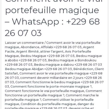
portefeuille magique
– WhatsApp : +229 68
26 07 03
Laisser un commentaire
/
Comment avoir le vrai portefeuille
magique
,
Abondance
,
Affolabi +229 68 26 07 03
,
Argent
Facile
,
Argent Illimité
,
attirer l’argent
,
Avis Portefeuille
Magique
,
Bedou Magique +229 68 26 07 03
,
Bedou magique
a abobo +229 68 26 07 03
,
Bedou magique a Bondoukou
+229 68 26 07 03
,
Bedou magique a dabou +229 68 26 07 03
Bedou magique Abidjan +229 68 26 07 03
,
Bénédiction
,
Client
Satisfait
,
Comment avoir le vrai portefeuille magique +229 68
26 07 03
,
comment devenir milliardaire en 2 jours +229 68 26
07 03
,
Comment fonctionne le bedou magique +229 68 26 07
03
,
Comment fonctionne le porte-monnaie magique ?
,
Comment fonctionne le vrai portefeuille magique
,
Comment
fonctionne un portefeuille magique ?
,
Comment marche le
portefeuille magique ?
,
Comment utiliser le portefeuille
magique
,
Condition du portefeuille magique
,
danger du
portefeuille magique +229 68 26 07 03
,
devenir riche et