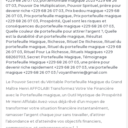
+229 68 26 07 03
,
portemonnaie magique 2025 +229 68 26
07 03
,
Pouvoir De Multiplication
,
Pouvoir Spirituel
,
prière pour
devenir riche +229 68 26 07 03
,
Prix bedou magique +229 68
26 07 03
,
Prix portefeuille magique
,
Prix portefeuille magique
+229 68 26 07 03
,
Prospérité
,
Quel sont les risques et
conséquences du portefeuille magique +229 68 26 07 03
,
Quelle couleur de portefeuille pour attirer l'argent ?
,
Quelle
est la durabilité d'un portefeuille magique
,
Résultat
Portefeuille Magique
,
Richesse
,
Rituel De Richesse
,
Rituel du
portefeuille magique
,
Rituel du portefeuille magique +229 68
26 07 03
,
Rituel Pour La Richesse
,
Rituels Magiques +229
68260703
,
Secret Portefeuille Magique
,
Témoignage
Portefeuille Magique +229 68 26 07 03
,
une prière pour
devenir riche rapidement +229 68 26 07 03
,
vrai portefeuille
magique +229 68 26 07 03
/
voyanthenrie@gmail.com
Le Pouvoir Secret du Véritable Portefeuille Magique du Grand
Maître Henri AFFOLABI Transformez Votre Vie Financière
avec le Portefeuille magique, un Outil Mystique de Prospérité
Mr Henri Affolabi Avez-vous déjà rêvé d’un moyen de
transformer votre situation financière instantanément,
ramasser l’argent chaque jour sans travailler, d’attirer
l’abondance et d’atteindre vos objectifs financiers,
commerciaux, et entrepreneuriaux […]