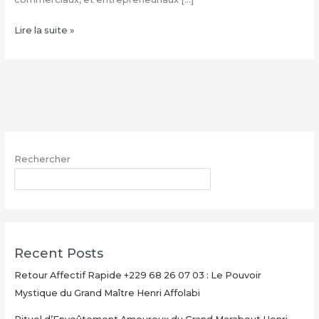
Comment
Lire la suite »
avoir
le
vrai
portefeuille
magique
–
WhatsApp
Rechercher
:
+229
RECHERCHER
68
26
07
03
Recent Posts
Retour Affectif Rapide +229 68 26 07 03 : Le Pouvoir
Mystique du Grand Maître Henri Affolabi