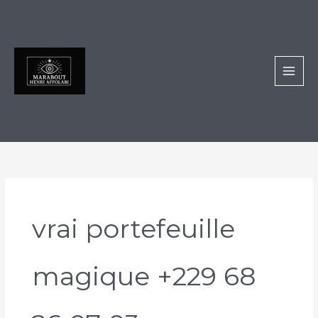
Aller
au
contenu
vrai portefeuille
magique +229 68