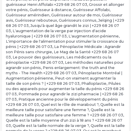
guérisseur Henri Affolabi +229 68 26 07 03
,
Grossir et allonger
votre pénis
,
Guérisseur à distance
,
Guérisseur Affolabi
,
Guérisseur amérindien
,
Guérisseur autour de moi
,
Guérisseur
avis
,
Guérisseur rebouteux
,
Guérisseurs connus
,
Jelqing | +229
68 26 07 03
,
Jusqu'à quel âge grandit le zizi | +229 68 26 07
03
,
L'augmentation de la verge par injection d'acide
hyaluronique | +229 68 26 07 03
,
L'augmentation pénienne
,
L'importance de l'alimentation pour stimuler la croissance du
pénis | +229 68 26 07 03
,
La Pénoplastie Médicale : Agrandir
son Pénis sans chirurgie
,
Le Mag de la Santé +229 68 26 07
03
,
Le pouvoir des guérisseurs
,
Les médicaments ou la
pénoplastie +229 68 26 07 03
,
Les méthodes naturelles pour
agrandir son pénis
,
Penis enlargement: the truth and the
myths - The Health +229 68 26 07 03
,
Pénoplastie Montréal |
Augmentation pénienne
,
Peut-on vraiment augmenter la
taille de son pénis ? | +229 68 26 07 03
,
Phalloplastie
,
Pilules
ou des appareils pour augmenter la taille du pénis +229 68 26
07 03
,
Pommade pour agrandir le zizi pharmacie | +229 68 26
07 03
,
Pratique ancienne pour le développement du pénis
+229 68 26 07 03
,
Quel est le rôle de marabout ?
,
Quelle est la
meilleure taille pour satisfaire une femme ?
,
Quelle est la
meilleure taille pour satisfaire une femme ? +229 68 26 07 03
,
Quelle est la taille moyenne d'un zizi à 18 ans ? +229 68 26 07
03
,
Quelle est la taille normale de la verge ?
,
Quelle est la taille
normale de la verge ? +229 68 26 07 03
,
Qui est le marabout