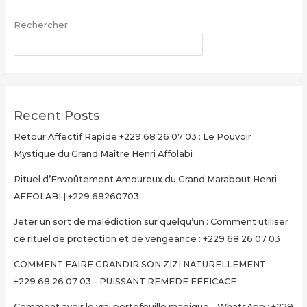
+229
Rechercher
68
26
RECHERCHER
07
03
–
PUISSANT
Recent Posts
REMEDE
EFFICACE
Retour Affectif Rapide +229 68 26 07 03 : Le Pouvoir
Mystique du Grand Maître Henri Affolabi
Rituel d’Envoûtement Amoureux du Grand Marabout Henri
AFFOLABI | +229 68260703
Jeter un sort de malédiction sur quelqu’un : Comment utiliser
ce rituel de protection et de vengeance : +229 68 26 07 03
COMMENT FAIRE GRANDIR SON ZIZI NATURELLEMENT :
+229 68 26 07 03 – PUISSANT REMEDE EFFICACE
Comment avoir le vrai portefeuille magique – WhatsApp : +229