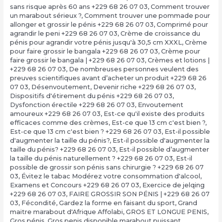
sans risque après 60 ans +229 68 26 07 03
,
Comment trouver
un marabout sérieux ?
,
Comment trouver une pommade pour
allonger et grossir le pénis +229 68 26 07 03
,
Comprimé pour
agrandir le peni +229 68 26 07 03
,
Crème de croissance du
pénis pour agrandir votre pénis jusqu'à 30,5 cm XXXL
,
Crème
pour faire grossir le bangala +229 68 26 07 03
,
Crème pour
faire grossir le bangala | +229 68 26 07 03
,
Crèmes et lotions |
+229 68 26 07 03
,
De nombreuses personnes veulent des
preuves scientifiques avant d’acheter un produit +229 68 26
07 03
,
Désenvoutement
,
Devenir riche +229 68 26 07 03
,
Dispositifs d'étirement du pénis +229 68 26 07 03
,
Dysfonction érectile +229 68 26 07 03
,
Envoutement
amoureux +229 68 26 07 03
,
Est-ce qu'il existe des produits
efficaces comme des crèmes
,
Est-ce que 13 cm c'est bien ?,
Est-ce que 13 cm c'est bien ? +229 68 26 07 03
,
Est-il possible
d'augmenter la taille du pénis?
,
Est-il possible d'augmenter la
taille du pénis? +229 68 26 07 03
,
Est-il possible d’augmenter
la taille du pénis naturellement ? +229 68 26 07 03
,
Est-il
possible de grossir son pénis sans chirurgie ? +229 68 26 07
03
,
Évitez le tabac Modérez votre consommation d'alcool
,
Examens et Concours +229 68 26 07 03
,
Exercice de jelqing
+229 68 26 07 03
,
FAIRE GROSSIR SON PÉNIS | +229 68 26 07
03
,
Fécondité
,
Gardez la forme en faisant du sport
,
Grand
maitre marabout d'Afrique Affolabi
,
GROS ET LONGUE PENIS
,
Gros pénis
,
Gros penis disponible marabout puissant