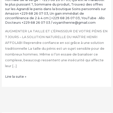
le plus puissant ?
,
Sommaire du produit
,
Trouvez des offres
sur les Agrandi le penis dans la boutique Soins personnels sur
Amazon +229 68 26 07 03
,
Un gain immédiat de
circonférence de 2 à 4 cm | +229 68 26 07 03
,
YouTube · Allo
Docteurs +229 68 26 07 03
/
voyanthenrie@gmail.com
AUGMENTER LA TAILLE ET L’ÉPAISSEUR DE VOTRE PÉNIS EN
7 JOURS – LA SOLUTION NATURELLE DU MAÎTRE HENRI
AFFOLABI Reprendre confiance en soi grâce à une solution
traditionnelle La taille du pénis est un sujet sensible pour de
nombreux hommes. Même si l’on essaie de banaliser ce
complexe, beaucoup ressentent une insécurité qui affecte
leur […]
COMMENT
Lire la suite »
FAIRE
GRANDIR
SON
ZIZI
NATURELLEMENT
: