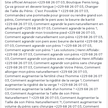
Site officiel Amazon +229 68 26 07 03
,
Boutique Penis long
,
Ça va grossir et devenir longue | +229 68 26 07 03
,
Changer
de Taille du Pénis : C'est Possible ? +229 68 26 07 03
,
Commandez une pommade pour grossir ou rendre grand son
pénis
,
Comment agrandir le peni avec le beurre de karité
+229 68 26 07 03
,
Comment agrandir le peni naturellement en
afrique pdf +229 68 26 07 03
,
Comment agrandir le pénis ?
,
Comment agrandir mon troisième pied +229 68 26 07 03
,
Comment agrandir naturellement son pénis +229 68 26 07 03
,
Comment agrandir son peni avec beurre de karité +229 68 26
07 03
,
Comment agrandir son pénis ? +229 68 26 07 03
,
Comment agrandir son pénis ? Les solutions | Henri Affolabi :
+229 68 26 07 03
,
Comment agrandir son pénis +229 68 26 07
03
,
Comment agrandir son pénis avec marabout Henri Affolabi
+229 68 26 07 03
,
Comment agrandir son pénis sans chirurgie
+229 68 26 07 03
,
Comment Agrandir Votre Pénis
,
Comment
allonger mon pénis naturellement +229 68 26 07 03
,
Comment augmenter la fertilité chez l'homme +229 68 26 07
03
,
Comment augmenter la rigidité de la verge ?
,
Comment
augmenter la rigidité de la verge ? +229 68 26 07 03
,
Comment augmenter la taille d'un homme ? +229 68 26 07
03
,
Comment Augmenter la Taille de son Pénis
Naturellement ? +229 68 26 07 03
,
Comment Augmenter la
Taille de son Pénis Naturellement ?!
,
Comment augmenter le
volume du pénis sans chirurgie +229 68 26 07 03
,
Comment