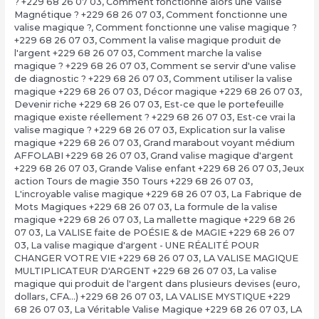
? +229 68 26 07 03
,
Comment fonctionne alors une Valise
Magnétique ? +229 68 26 07 03
,
Comment fonctionne une
valise magique ?
,
Comment fonctionne une valise magique ?
+229 68 26 07 03
,
Comment la valise magique produit de
l'argent +229 68 26 07 03
,
Comment marche la valise
magique ? +229 68 26 07 03
,
Comment se servir d'une valise
de diagnostic ? +229 68 26 07 03
,
Comment utiliser la valise
magique +229 68 26 07 03
,
Décor magique +229 68 26 07 03
,
Devenir riche +229 68 26 07 03
,
Est-ce que le portefeuille
magique existe réellement ? +229 68 26 07 03
,
Est-ce vrai la
valise magique ? +229 68 26 07 03
,
Explication sur la valise
magique +229 68 26 07 03
,
Grand marabout voyant médium
AFFOLABI +229 68 26 07 03
,
Grand valise magique d'argent
+229 68 26 07 03
,
Grande Valise enfant +229 68 26 07 03
,
Jeux
action Tours de magie 350 Tours +229 68 26 07 03
,
L'incroyable valise magique +229 68 26 07 03
,
La Fabrique de
Mots Magiques +229 68 26 07 03
,
La formule de la valise
magique +229 68 26 07 03
,
La mallette magique +229 68 26
07 03
,
La VALISE faite de POÉSIE & de MAGIE +229 68 26 07
03
,
La valise magique d'argent - UNE RÉALITÉ POUR
CHANGER VOTRE VIE +229 68 26 07 03
,
LA VALISE MAGIQUE
MULTIPLICATEUR D'ARGENT +229 68 26 07 03
,
La valise
magique qui produit de l'argent dans plusieurs devises (euro,
dollars, CFA…) +229 68 26 07 03
,
LA VALISE MYSTIQUE +229
68 26 07 03
,
La Véritable Valise Magique +229 68 26 07 03
,
LA