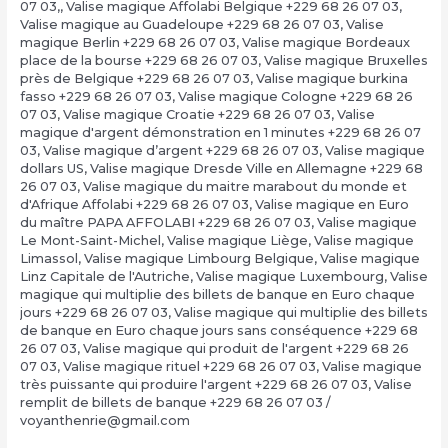
07 03,
,
Valise magique Affolabi Belgique +229 68 26 07 03
,
Valise magique au Guadeloupe +229 68 26 07 03
,
Valise
magique Berlin +229 68 26 07 03
,
Valise magique Bordeaux
place de la bourse +229 68 26 07 03
,
Valise magique Bruxelles
près de Belgique +229 68 26 07 03
,
Valise magique burkina
fasso +229 68 26 07 03
,
Valise magique Cologne +229 68 26
07 03
,
Valise magique Croatie +229 68 26 07 03
,
Valise
magique d'argent démonstration en 1 minutes +229 68 26 07
03
,
Valise magique d’argent +229 68 26 07 03
,
Valise magique
dollars US
,
Valise magique Dresde Ville en Allemagne +229 68
26 07 03
,
Valise magique du maitre marabout du monde et
d'Afrique Affolabi +229 68 26 07 03
,
Valise magique en Euro
du maître PAPA AFFOLABI +229 68 26 07 03
,
Valise magique
Le Mont-Saint-Michel
,
Valise magique Liège
,
Valise magique
Limassol
,
Valise magique Limbourg Belgique
,
Valise magique
Linz Capitale de l'Autriche
,
Valise magique Luxembourg
,
Valise
magique qui multiplie des billets de banque en Euro chaque
jours +229 68 26 07 03
,
Valise magique qui multiplie des billets
de banque en Euro chaque jours sans conséquence +229 68
26 07 03
,
Valise magique qui produit de l'argent +229 68 26
07 03
,
Valise magique rituel +229 68 26 07 03
,
Valise magique
très puissante qui produire l'argent +229 68 26 07 03
,
Valise
remplit de billets de banque +229 68 26 07 03
/
voyanthenrie@gmail.com