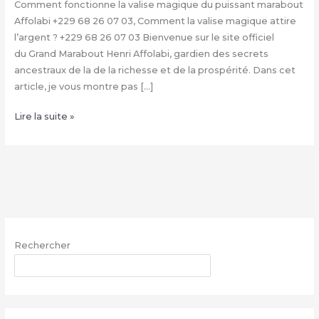
Comment fonctionne la valise magique du puissant marabout
Affolabi +229 68 26 07 03, Comment la valise magique attire
l’argent ? +229 68 26 07 03 Bienvenue sur le site officiel
du Grand Marabout Henri Affolabi, gardien des secrets
ancestraux de la de la richesse et de la prospérité. Dans cet
article, je vous montre pas […]
Condition
Lire la suite »
de
la
valise
magique
+229
68
26
Rechercher
07
03,
RECHERCHER
Valise
magique
explication