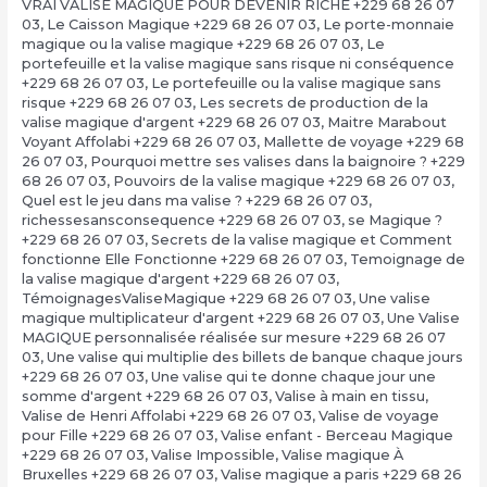
VRAI VALISE MAGIQUE POUR DEVENIR RICHE +229 68 26 07
03
,
Le Caisson Magique +229 68 26 07 03
,
Le porte-monnaie
magique ou la valise magique +229 68 26 07 03
,
Le
portefeuille et la valise magique sans risque ni conséquence
+229 68 26 07 03
,
Le portefeuille ou la valise magique sans
risque +229 68 26 07 03
,
Les secrets de production de la
valise magique d'argent +229 68 26 07 03
,
Maitre Marabout
Voyant Affolabi +229 68 26 07 03
,
Mallette de voyage +229 68
26 07 03
,
Pourquoi mettre ses valises dans la baignoire ? +229
68 26 07 03
,
Pouvoirs de la valise magique +229 68 26 07 03
,
Quel est le jeu dans ma valise ? +229 68 26 07 03
,
richessesansconsequence +229 68 26 07 03
,
se Magique ?
+229 68 26 07 03
,
Secrets de la valise magique et Comment
fonctionne Elle Fonctionne +229 68 26 07 03
,
Temoignage de
la valise magique d'argent +229 68 26 07 03
,
TémoignagesValiseMagique +229 68 26 07 03
,
Une valise
magique multiplicateur d'argent +229 68 26 07 03
,
Une Valise
MAGIQUE personnalisée réalisée sur mesure +229 68 26 07
03
,
Une valise qui multiplie des billets de banque chaque jours
+229 68 26 07 03
,
Une valise qui te donne chaque jour une
somme d'argent +229 68 26 07 03
,
Valise à main en tissu
,
Valise de Henri Affolabi +229 68 26 07 03
,
Valise de voyage
pour Fille +229 68 26 07 03
,
Valise enfant - Berceau Magique
+229 68 26 07 03
,
Valise Impossible
,
Valise magique À
Bruxelles +229 68 26 07 03
,
Valise magique a paris +229 68 26