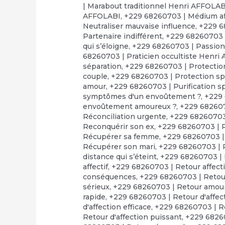
| Marabout traditionnel Henri AFFOLAB
AFFOLABI
,
+229 68260703 | Médium af
Neutraliser mauvaise influence
,
+229 6
Partenaire indifférent
,
+229 68260703 |
qui s’éloigne
,
+229 68260703 | Passion
68260703 | Praticien occultiste Henri
séparation
,
+229 68260703 | Protection
couple
,
+229 68260703 | Protection spi
amour
,
+229 68260703 | Purification sp
symptômes d'un envoûtement ?
,
+229 
envoûtement amoureux ?
,
+229 68260
Réconciliation urgente
,
+229 68260703 
Reconquérir son ex
,
+229 68260703 | 
Récupérer sa femme
,
+229 68260703 
Récupérer son mari
,
+229 68260703 | 
distance qui s’éteint
,
+229 68260703 | R
affectif
,
+229 68260703 | Retour affect
conséquences
,
+229 68260703 | Retour
sérieux
,
+229 68260703 | Retour amou
rapide
,
+229 68260703 | Retour d'affect
d'affection efficace
,
+229 68260703 | Re
Retour d'affection puissant
,
+229 68260