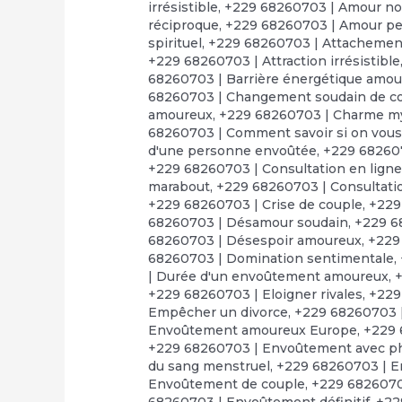
irrésistible
,
+229 68260703 | Amour no
réciproque
,
+229 68260703 | Amour p
spirituel
,
+229 68260703 | Attachement
+229 68260703 | Attraction irrésistible
68260703 | Barrière énergétique amo
68260703 | Changement soudain de 
amoureux
,
+229 68260703 | Charme m
68260703 | Comment savoir si on vous a
d'une personne envoûtée
,
+229 68260
+229 68260703 | Consultation en lign
marabout
,
+229 68260703 | Consultatio
+229 68260703 | Crise de couple
,
+229
68260703 | Désamour soudain
,
+229 6
68260703 | Désespoir amoureux
,
+229
68260703 | Domination sentimentale
,
| Durée d'un envoûtement amoureux
,
+
+229 68260703 | Eloigner rivales
,
+229
Empêcher un divorce
,
+229 68260703 
Envoûtement amoureux Europe
,
+229 
+229 68260703 | Envoûtement avec p
du sang menstruel
,
+229 68260703 | E
Envoûtement de couple
,
+229 6826070
68260703 | Envoûtement définitif
,
+22