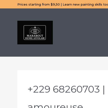
Aller
Prices starting from $9,50 | Learn new painting skills to
au
contenu
+229 68260703 | 
amoureuse