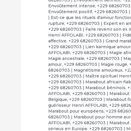
Envoûtement intense
,
+229 68260703 
Envoûtement positif
,
+229 68260703 |
| Est-ce que les rituels d'amour foncti
rupture
,
+229 68260703 | Expert en a
+229 68260703 | Faire revenir son ex 
Henri AFFOLABI
,
+229 68260703 | Fid
affective
,
+229 68260703 | Grand marabo
+229 68260703 | Lien karmique amou
AFFOLABI
,
+229 68260703 | Magie afr
Magie ancestrale
,
+229 68260703 | Mag
amour
,
+229 68260703 | Magie rouge
,
68260703 | Magnétisme amoureux
,
+2
+229 68260703 | Maître spirituel Hen
+229 68260703 | Marabout africain fiab
+229 68260703 | Marabout béninois
,
+
AFFOLABI
,
+229 68260703 | Marabout
Belgique
,
+229 68260703 | Marabout fi
guérisseur Henri AFFOLABI
,
+229 6826
Marabout pour européens
,
+229 68260
68260703 | Marabout pour homme eu
AFFOLABI
,
+229 68260703 | Marabout s
sérieux en Europe
,
+229 68260703 | Ma