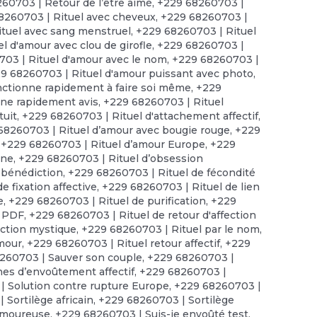
60703 | Retour de l’être aimé
,
+229 68260703 |
8260703 | Rituel avec cheveux
,
+229 68260703 |
tuel avec sang menstruel
,
+229 68260703 | Rituel
l d'amour avec clou de girofle
,
+229 68260703 |
03 | Rituel d'amour avec le nom
,
+229 68260703 |
9 68260703 | Rituel d'amour puissant avec photo
,
nctionne rapidement à faire soi même
,
+229
nne rapidement avis
,
+229 68260703 | Rituel
tuit
,
+229 68260703 | Rituel d'attachement affectif
,
68260703 | Rituel d’amour avec bougie rouge
,
+229
,
+229 68260703 | Rituel d’amour Europe
,
+229
nne
,
+229 68260703 | Rituel d’obsession
 bénédiction
,
+229 68260703 | Rituel de fécondité
e fixation affective
,
+229 68260703 | Rituel de lien
e
,
+229 68260703 | Rituel de purification
,
+229
n PDF
,
+229 68260703 | Rituel de retour d'affection
uction mystique
,
+229 68260703 | Rituel par le nom
,
amour
,
+229 68260703 | Rituel retour affectif
,
+229
260703 | Sauver son couple
,
+229 68260703 |
es d’envoûtement affectif
,
+229 68260703 |
| Solution contre rupture Europe
,
+229 68260703 |
 Sortilège africain
,
+229 68260703 | Sortilège
amoureuse
,
+229 68260703 | Suis-je envoûté test
,