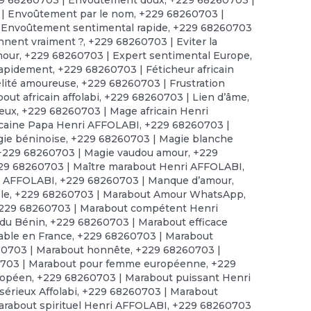
| Envoûtement par le nom
,
+229 68260703 |
 Envoûtement sentimental rapide
,
+229 68260703
onnent vraiment ?
,
+229 68260703 | Eviter la
mour
,
+229 68260703 | Expert sentimental Europe
,
rapidement
,
+229 68260703 | Féticheur africain
élité amoureuse
,
+229 68260703 | Frustration
ut africain affolabi
,
+229 68260703 | Lien d’âme
,
reux
,
+229 68260703 | Mage africain Henri
icaine Papa Henri AFFOLABI
,
+229 68260703 |
ie béninoise
,
+229 68260703 | Magie blanche
+229 68260703 | Magie vaudou amour
,
+229
29 68260703 | Maître marabout Henri AFFOLABI
,
ri AFFOLABI
,
+229 68260703 | Manque d’amour
,
le
,
+229 68260703 | Marabout Amour WhatsApp
,
229 68260703 | Marabout compétent Henri
 du Bénin
,
+229 68260703 | Marabout efficace
able en France
,
+229 68260703 | Marabout
0703 | Marabout honnête
,
+229 68260703 |
703 | Marabout pour femme européenne
,
+229
ropéen
,
+229 68260703 | Marabout puissant Henri
érieux Affolabi
,
+229 68260703 | Marabout
rabout spirituel Henri AFFOLABI
,
+229 68260703