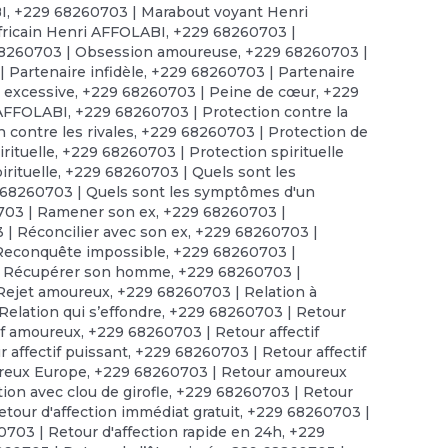
I
,
+229 68260703 | Marabout voyant Henri
ricain Henri AFFOLABI
,
+229 68260703 |
8260703 | Obsession amoureuse
,
+229 68260703 |
 Partenaire infidèle
,
+229 68260703 | Partenaire
 excessive
,
+229 68260703 | Peine de cœur
,
+229
 AFFOLABI
,
+229 68260703 | Protection contre la
 contre les rivales
,
+229 68260703 | Protection de
rituelle
,
+229 68260703 | Protection spirituelle
irituelle
,
+229 68260703 | Quels sont les
68260703 | Quels sont les symptômes d'un
703 | Ramener son ex
,
+229 68260703 |
| Réconcilier avec son ex
,
+229 68260703 |
Reconquête impossible
,
+229 68260703 |
| Récupérer son homme
,
+229 68260703 |
Rejet amoureux
,
+229 68260703 | Relation à
elation qui s’effondre
,
+229 68260703 | Retour
if amoureux
,
+229 68260703 | Retour affectif
 affectif puissant
,
+229 68260703 | Retour affectif
reux Europe
,
+229 68260703 | Retour amoureux
ion avec clou de girofle
,
+229 68260703 | Retour
tour d'affection immédiat gratuit
,
+229 68260703 |
703 | Retour d'affection rapide en 24h
,
+229