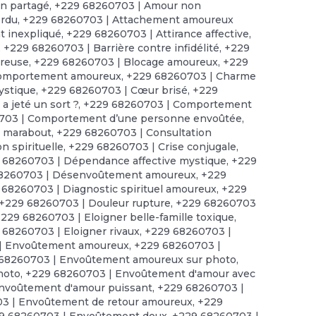
n partagé
,
+229 68260703 | Amour non
erdu
,
+229 68260703 | Attachement amoureux
 inexpliqué
,
+229 68260703 | Attirance affective
,
,
+229 68260703 | Barrière contre infidélité
,
+229
ureuse
,
+229 68260703 | Blocage amoureux
,
+229
comportement amoureux
,
+229 68260703 | Charme
ystique
,
+229 68260703 | Cœur brisé
,
+229
 jeté un sort ?
,
+229 68260703 | Comportement
703 | Comportement d’une personne envoûtée
,
e marabout
,
+229 68260703 | Consultation
n spirituelle
,
+229 68260703 | Crise conjugale
,
 68260703 | Dépendance affective mystique
,
+229
8260703 | Désenvoûtement amoureux
,
+229
 68260703 | Diagnostic spirituel amoureux
,
+229
+229 68260703 | Douleur rupture
,
+229 68260703
229 68260703 | Eloigner belle-famille toxique
,
 68260703 | Eloigner rivaux
,
+229 68260703 |
| Envoûtement amoureux
,
+229 68260703 |
68260703 | Envoûtement amoureux sur photo
,
hoto
,
+229 68260703 | Envoûtement d'amour avec
nvoûtement d'amour puissant
,
+229 68260703 |
3 | Envoûtement de retour amoureux
,
+229
9 68260703 | Envoûtement doux
,
+229 68260703 |