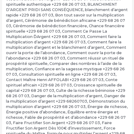
spirituelle authentique +229 68 26 07 03
,
BLANCHIMENT
D’ARGENT PRIDI SANS CONSÉQUENCE
,
blanchiment d’argent
rapide +229 68 26 07 03
,
Bon tout savoir sur la multiplication
d’argent
,
Cérémonie de bénédiction africaine +229 68 26 07
03
,
Cérémonie de bénédiction financière
,
Chance financière
spirituelle +229 68 26 07 03
,
Comment Ce Passe La
Multiplication ĎArgent +229 68 26 07 03
,
Comment faire la
multiplication d’argent +229 68 26 07 03
,
Comment faire la
multiplication d’argent et le blanchiment d’argent
,
Comment
ouvrir la porte de l’abondance
,
Comment ouvrir la porte de
l’abondance +229 68 26 07 03
,
Comment réussir un rituel de
prospérité spirituelle
,
Comparer des nombres à l’aide de la
multiplication
,
Confiance en la sagesse mystique +229 68 26
07 03
,
Consultation spirituelle en ligne +229 68 26 07 03
,
Contact Maître Henri AFFOLABI +229 68 26 07 03
,
Conte
spirituel africain +229 68 26 07 03
,
Croissance spirituelle de
capital +229 68 26 07 03
,
Culte de la richesse béninoise +229
68 26 07 03
,
Danger de la multiplication d’argent
,
Danger de
la multiplication d’argent +229 68260703
,
Démonstration du
multiplication d’argent +229 68 26 07 03
,
Énergie de richesse
,
Énergie positive d’abondance
,
Équilibre entre énergie et
richesse
,
Fable de prospérité et d’abondance +229 68 26 07
03
,
Faire Fructifier Son Argent +229 68 26 07 03
,
Faire
Fructifier Son Argent Dès 100€ d’investissement
,
Force
spirituelle du Maître
,
formule pour multiplier l’argent +229 68