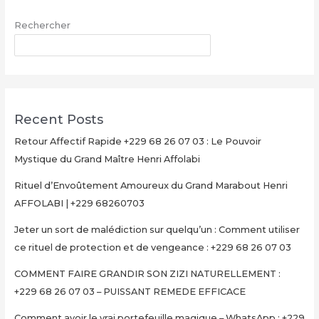
Maître
Rechercher
Henri
AFFOLABI
RECHERCHER
–
Secret
Rituel
Authentique
Recent Posts
et
Ultra-
Retour Affectif Rapide +229 68 26 07 03 : Le Pouvoir
Rapide
Mystique du Grand Maître Henri Affolabi
pour
Rituel d’Envoûtement Amoureux du Grand Marabout Henri
Multiplier
AFFOLABI | +229 68260703
Votre
Argent
Jeter un sort de malédiction sur quelqu’un : Comment utiliser
en
ce rituel de protection et de vengeance : +229 68 26 07 03
15
Minutes
COMMENT FAIRE GRANDIR SON ZIZI NATURELLEMENT :
+229
+229 68 26 07 03 – PUISSANT REMEDE EFFICACE
68
Comment avoir le vrai portefeuille magique – WhatsApp : +229