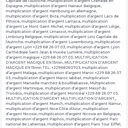
Capitale de l'Autriche
,
multiplication d’argent Grenade en
Espagne
,
multiplication d’argent Hainaut Belgique
,
multiplication d’argent Hambourg en allemagne
,
multiplication d’argent Ibiza
,
multiplication d’argent Lacs de
Plitvice
,
multiplication d’argent Larnaca
,
multiplication
d’argent Le Mont-Saint-Michel
,
multiplication d’argent Liège
,
multiplication d’argent Limassol
,
multiplication d’argent
Limbourg Belgique
,
multiplication d’argent Linz Capitale de
l'Autriche
,
multiplication d’argent Luxembourg
,
multiplication
d’argent Lyon +229 68 26 07 03
,
multiplication d’argent Lyon
Carthédrale Saint-Jean & musée Lumière
,
multiplication
d’argent magique +229 68 26 07 03
,
MULTIPLICATION
D’ARGENT MAGIQUE EN 15min
,
MULTIPLICATION D’ARGENT
MAGIQUE EN 15min TEL: +22968260703
,
multiplication
d’argent Malaga
,
multiplication d’argent Maroc +229 68 26 07
03
,
multiplication d’argent Maroc rabbat
,
multiplication
d’argent Marseille marchéz & bouillilabaisse
,
Multiplication
d’argent Martinique
,
multiplication d’argent Massif du
Troodos
,
multiplication d’argent Montréal +229 68 26 07 03
,
MULTIPLICATION D’ARGENT MULTIPLICATION D’ARGENT,
,
multiplication d’argent Munich
,
multiplication d’argent Namur
,
multiplication d’argent Nice Côte d'Azur
,
multiplication
d’argent Nicosie
,
multiplication d’argent Nicosie en Belgique
,
multiplication d’argent Paphos
,
multiplication d’argent Parc
national de Lahemaa
,
multiplication d’argent Paris Tour Eiffel
,