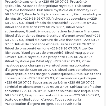
Prospérité sans ombre +229 68 26 07 03
,
Prospérité
spirituelle
,
Puissance énergétique mystique
,
Puissance
mystique béninoise
,
Puissance mystique du Dahomey +229
68 26 07 03
,
Rapide Multiplication d’argent
,
Récit symbolique
de réussite +229 68 26 07 03
,
Richesse et abondance +229
68 26 07 03
,
Rituel africain de prospérité +229 68 26 07 03
,
Rituel ancestral fictif +229 68 26 07 03
,
Rituel bénin
authentique
,
Rituel béninois pour attirer la chance financière
,
Rituel d’abondance financière
,
rituel d’argent avec l’œuf +229
68 26 07 03
,
Rituel d’ouverture de voie financière +229 68 26
07 03
,
Rituel de confiance et de réussite +229 68 26 07 03
,
Rituel de prospérité en ligne +229 68 26 07 03
,
Rituel De
Richesse
,
Rituel gratuit de prospérité
,
Rituel magique de
lumière
,
Rituel mystique de prospérité +229 68 26 07 03
,
Rituel mystique par WhatsApp +229 68 26 07 03
,
Rituel
mystique pour changer sa vie
,
rituel pour multiplication
d’argent rapide +229 68 26 07 03
,
Rituel sans conséquence
,
Rituel spirituel sans danger ni conséquence
,
Rituel sûr et sans
conséquence +229 68 26 07 03
,
Rituel vodoun symbolique
+229 68 26 07 03
,
Savoir ancestral bénin +229 68 26 07 03
,
Sérénité et abondance +229 68 26 07 03
,
Spiritualité africaine
ancienne +229 68 26 07 03
,
Succès spirituel sans risque +229
68 26 07 03
,
Téléphone marabout béninois +229 68 26 07 03
,
texte de multiplication d’argen
,
Tous savoir sur la
multiplication d’argent en ligne
,
Tous savoir sur la