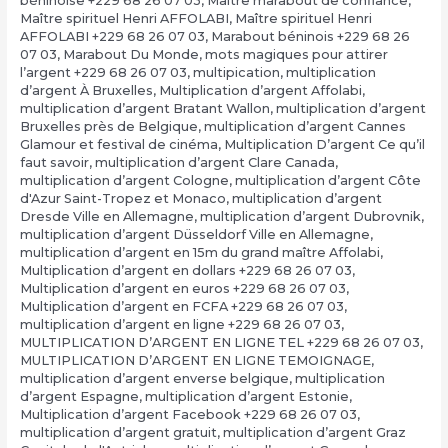
béninoise +229 68 26 07 03
,
Maître marabout de confiance
,
Maître spirituel Henri AFFOLABI
,
Maître spirituel Henri
AFFOLABI +229 68 26 07 03
,
Marabout béninois +229 68 26
07 03
,
Marabout Du Monde
,
mots magiques pour attirer
l’argent +229 68 26 07 03
,
multipication
,
multiplication
d’argent À Bruxelles
,
Multiplication d’argent Affolabi
,
multiplication d’argent Bratant Wallon
,
multiplication d’argent
Bruxelles près de Belgique
,
multiplication d’argent Cannes
Glamour et festival de cinéma
,
Multiplication D’argent Ce qu’il
faut savoir
,
multiplication d’argent Clare Canada
,
multiplication d’argent Cologne
,
multiplication d’argent Côte
d'Azur Saint-Tropez et Monaco
,
multiplication d’argent
Dresde Ville en Allemagne
,
multiplication d’argent Dubrovnik
,
multiplication d’argent Düsseldorf Ville en Allemagne
,
multiplication d’argent en 15m du grand maître Affolabi
,
Multiplication d’argent en dollars +229 68 26 07 03
,
Multiplication d’argent en euros +229 68 26 07 03
,
Multiplication d’argent en FCFA +229 68 26 07 03
,
multiplication d’argent en ligne +229 68 26 07 03
,
MULTIPLICATION D’ARGENT EN LIGNE TEL +229 68 26 07 03
,
MULTIPLICATION D’ARGENT EN LIGNE TEMOIGNAGE
,
multiplication d’argent enverse belgique
,
multiplication
d’argent Espagne
,
multiplication d’argent Estonie
,
Multiplication d’argent Facebook +229 68 26 07 03
,
multiplication d’argent gratuit
,
multiplication d’argent Graz