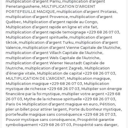
multiplication d’argent Pärnu
,
multiplication d’argent
Penetanguishene
,
MULTIPLICATION D’ARGENT
PORTEFEUILLE MAGIQUE
,
multiplication d’argent Protaras
,
multiplication d’argent Provence
,
multiplication d’argent
Québec
,
Multiplication d’argent rapide au Congo
,
Multiplication d’argent rapide en ligne et vite fait
,
multiplication d’argent rapide temoignage +229 68 26 07 03
,
Multiplication d’argent spirituelle
,
multiplication d’argent
tiktok
,
multiplication d’argent Turku
,
multiplication d’argent
Valence
,
multiplication d’argent Vienne Capitale de l'Autriche
,
multiplication d’argent Villach Capitale de l'Autriche
,
multiplication d’argent Wels Capitale de l'Autriche
,
multiplication d’argent Wiener Neustadt Capitale de
l'Autriche
,
multiplication d’argent Zagreb
,
Multiplication
d’énergie vitale
,
Multiplication de capital +229 68 26 07 03
,
MULTIPLICATION DE L’ARGENT
,
Multiplication magique
,
Multiplication magique +229 68 26 07 03
,
Multiplication
mystique de richesse +229 68 26 07 03
,
Multiplier son énergie
financière par la foi mystique
,
multiplier votre argent +229 68
26 07 03
,
Mythe de la richesse spirituelle +229 68 26 07 03
,
Paris 04 Multiplication d’argent magique en euro
,
Pétition
,
plier un billet pour attirer largent
,
Porte du bonheur mystique
,
portefeuille magique sans conséquence +229 68 26 07 03
,
Pouvoir mystique sans conséquence
,
Prospérité garantie
symboliquement +229 68 26 07 03
,
Prospérité sans danger
,