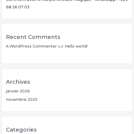
26
68 26 07 03
07
03
Recent Comments
A WordPress Commenter
sur
Hello world!
Archives
janvier 2026
novembre 2025
Categories