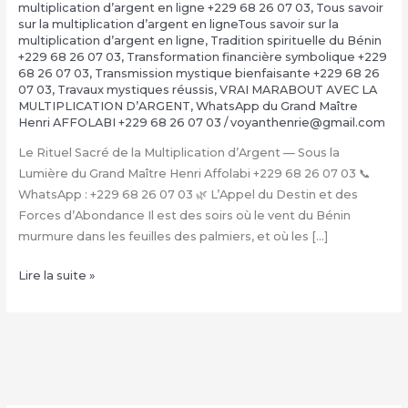
multiplication d’argent en ligne +229 68 26 07 03
,
Tous savoir
sur la multiplication d’argent en ligneTous savoir sur la
multiplication d’argent en ligne
,
Tradition spirituelle du Bénin
+229 68 26 07 03
,
Transformation financière symbolique +229
68 26 07 03
,
Transmission mystique bienfaisante +229 68 26
07 03
,
Travaux mystiques réussis
,
VRAI MARABOUT AVEC LA
MULTIPLICATION D’ARGENT
,
WhatsApp du Grand Maître
Henri AFFOLABI +229 68 26 07 03
/
voyanthenrie@gmail.com
Le Rituel Sacré de la Multiplication d’Argent — Sous la
Lumière du Grand Maître Henri Affolabi +229 68 26 07 03 📞
WhatsApp : +229 68 26 07 03 🌿 L’Appel du Destin et des
Forces d’Abondance Il est des soirs où le vent du Bénin
murmure dans les feuilles des palmiers, et où les […]
La
Lire la suite »
Multiplication
d’Argent
Magique
avec
le
Grand