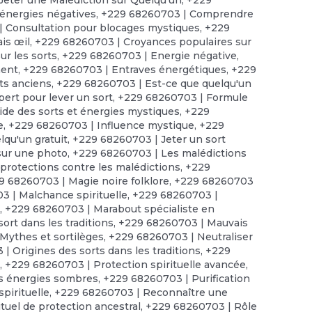
énergies négatives
,
+229 68260703 | Comprendre
 Consultation pour blocages mystiques
,
+229
is œil
,
+229 68260703 | Croyances populaires sur
r les sorts
,
+229 68260703 | Energie négative
,
ment
,
+229 68260703 | Entraves énergétiques
,
+229
ts anciens
,
+229 68260703 | Est-ce que quelqu'un
ert pour lever un sort
,
+229 68260703 | Formule
de des sorts et énergies mystiques
,
+229
e
,
+229 68260703 | Influence mystique
,
+229
lqu'un gratuit
,
+229 68260703 | Jeter un sort
sur une photo
,
+229 68260703 | Les malédictions
protections contre les malédictions
,
+229
9 68260703 | Magie noire folklore
,
+229 68260703
 | Malchance spirituelle
,
+229 68260703 |
t
,
+229 68260703 | Marabout spécialiste en
ort dans les traditions
,
+229 68260703 | Mauvais
Mythes et sortilèges
,
+229 68260703 | Neutraliser
| Origines des sorts dans les traditions
,
+229
s
,
+229 68260703 | Protection spirituelle avancée
,
es énergies sombres
,
+229 68260703 | Purification
pirituelle
,
+229 68260703 | Reconnaître une
tuel de protection ancestral
,
+229 68260703 | Rôle