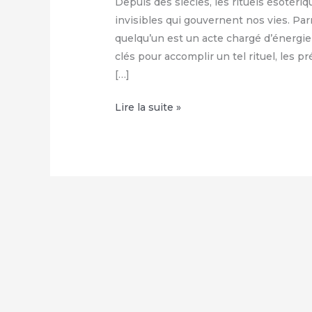
Depuis des siècles, les rituels ésotériq
invisibles qui gouvernent nos vies. Par
quelqu’un est un acte chargé d’énergie
clés pour accomplir un tel rituel, les 
[…]
Jeter
Lire la suite »
un
sort
de
malédiction
sur
quelqu’un
:
Comment
utiliser
ce
rituel