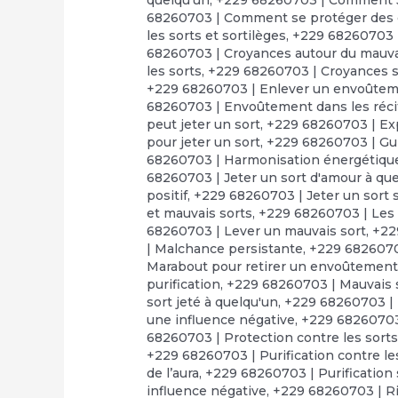
68260703 | Comment se protéger des 
les sorts et sortilèges
,
+229 68260703 |
68260703 | Croyances autour du mauva
les sorts
,
+229 68260703 | Croyances su
+229 68260703 | Enlever un envoûte
68260703 | Envoûtement dans les réci
peut jeter un sort
,
+229 68260703 | Exp
pour jeter un sort
,
+229 68260703 | Gui
68260703 | Harmonisation énergétiqu
68260703 | Jeter un sort d'amour à que
positif
,
+229 68260703 | Jeter un sort 
et mauvais sorts
,
+229 68260703 | Les 
68260703 | Lever un mauvais sort
,
+22
| Malchance persistante
,
+229 68260703
Marabout pour retirer un envoûtemen
purification
,
+229 68260703 | Mauvais s
sort jeté à quelqu'un
,
+229 68260703 | 
une influence négative
,
+229 68260703 
68260703 | Protection contre les sort
+229 68260703 | Purification contre l
de l’aura
,
+229 68260703 | Purification s
influence négative
,
+229 68260703 | Ri