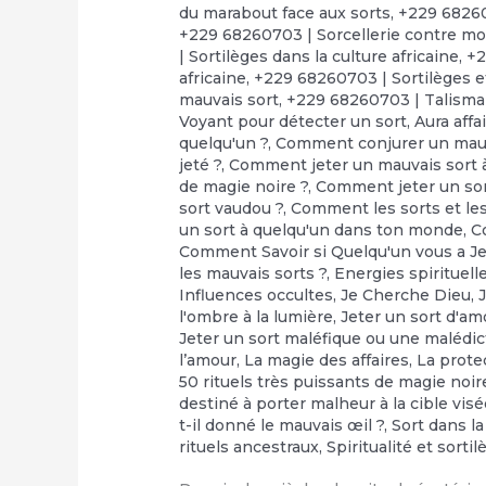
du marabout face aux sorts
,
+229 68260
+229 68260703 | Sorcellerie contre moi
| Sortilèges dans la culture africaine
,
+2
africaine
,
+229 68260703 | Sortilèges e
mauvais sort
,
+229 68260703 | Talisma
Voyant pour détecter un sort
,
Aura affa
quelqu'un ?
,
Comment conjurer un mauv
jeté ?
,
Comment jeter un mauvais sort à
de magie noire ?
,
Comment jeter un so
sort vaudou ?
,
Comment les sorts et les 
un sort à quelqu'un dans ton monde
,
C
Comment Savoir si Quelqu'un vous a Je
les mauvais sorts ?
,
Energies spirituell
Influences occultes
,
Je Cherche Dieu
,
l'ombre à la lumière
,
Jeter un sort d'am
Jeter un sort maléfique ou une malédic
l’amour
,
‎La magie des affaires
,
‎La prot
50 rituels très puissants de magie noir
destiné à porter malheur à la cible vis
t-il donné le mauvais œil ?
,
Sort dans la
rituels ancestraux
,
Spiritualité et sorti