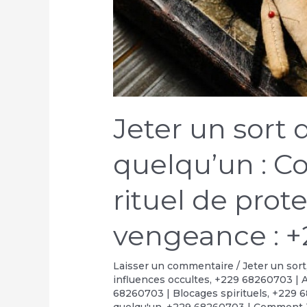
Jeter un sort 
quelqu’un : C
rituel de prot
vengeance : +
Laisser un commentaire
/
Jeter un sort
influences occultes
,
+229 68260703 | A
68260703 | Blocages spirituels
,
+229 6
quelqu'un
,
+229 68260703 | Comment J