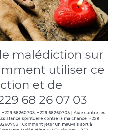
de malédiction sur
omment utiliser ce
ection et de
229 68 26 07 03
,
+229 68260703
,
+229 68260703 | Aide contre les
ssistance spirituelle contre la malchance
,
+229
8260703 | Comment jeter un mauvais sort à
eter une Malédiction sur Quelqu'un
,
+229