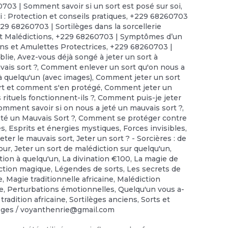
703 | Somment savoir si un sort est posé sur soi
,
 : Protection et conseils pratiques
,
+229 68260703
29 68260703 | Sortilèges dans la sorcellerie
t Malédictions
,
+229 68260703 | Symptômes d’un
ns et Amulettes Protectrices
,
+229 68260703 |
iblie
,
Avez-vous déjà songé à jeter un sort à
ais sort ?
,
Comment enlever un sort qu'on nous a
 quelqu'un (avec images)
,
Comment jeter un sort
rt et comment s'en protégé
,
Comment jeter un
rituels fonctionnent-ils ?
,
Comment puis-je jeter
omment savoir si on nous a jeté un mauvais sort ?
,
té un Mauvais Sort ?
,
Comment se protéger contre
es
,
Esprits et énergies mystiques
,
Forces invisibles
,
Jeter le mauvais sort
,
Jeter un sort ? - Sorcières : de
our
,
Jeter un sort de malédiction sur quelqu'un
,
tion à quelqu'un
,
La divination €100
,
‎La magie de
ection magique
,
Légendes de sorts
,
Les secrets de
e
,
Magie traditionnelle africaine
,
Malédiction
ée
,
Perturbations émotionnelles
,
Quelqu'un vous a-
 tradition africaine
,
Sortilèges anciens
,
Sorts et
lèges
/
voyanthenrie@gmail.com