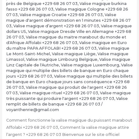
près de Belgique +229 68 26 07 03
,
Valise magique burkina
fasso +229 68 26 07 03
,
Valise magique Cologne +229 68 26
07 03
,
Valise magique Croatie +229 68 26 07 03
,
Valise
magique d'argent démonstration en 1 minutes +229 68 26 07
03
,
Valise magique d’argent +229 68 26 07 03
,
Valise magique
dollars US
,
Valise magique Dresde Ville en Allemagne +229 68
26 07 03
,
Valise magique du maitre marabout du monde et
d'Afrique Affolabi +229 68 26 07 03
,
Valise magique en Euro
du maître PAPA AFFOLABI +229 68 26 07 03
,
Valise magique
Le Mont-Saint-Michel
,
Valise magique Liège
,
Valise magique
Limassol
,
Valise magique Limbourg Belgique
,
Valise magique
Linz Capitale de l'Autriche
,
Valise magique Luxembourg
,
Valise
magique qui multiplie des billets de banque en Euro chaque
jours +229 68 26 07 03
,
Valise magique qui multiplie des billets
de banque en Euro chaque jours sans conséquence +229 68
26 07 03
,
Valise magique qui produit de l'argent +229 68 26
07 03
,
Valise magique rituel +229 68 26 07 03
,
Valise magique
très puissante qui produire l'argent +229 68 26 07 03
,
Valise
remplit de billets de banque +229 68 26 07 03
/
voyanthenrie@gmail.com
Comment fonctionne la valise magique du puissant marabout
Affolabi +229 68 26 07 03, Comment la valise magique attire
l’argent ? +229 68 26 07 03 Bienvenue sur le site officiel