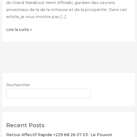
du Grand Marabout Henri Affolabi, gardien des secrets
ancestraux de la de la richesse et de la prospérité. Dans cet
article, je vous montre pas […]
Condition
Lire la suite »
de
la
valise
magique
+229
68
26
Rechercher
07
03,
RECHERCHER
Valise
magique
explication
Recent Posts
Retour Affectif Rapide +229 68 26 07 03 : Le Pouvoir