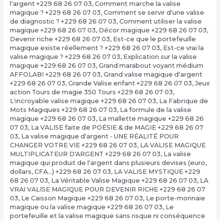
l'argent +229 68 26 07 03
,
Comment marche la valise
magique ? +229 68 26 07 03
,
Comment se servir d'une valise
de diagnostic ? +229 68 26 07 03
,
Comment utiliser la valise
magique +229 68 26 07 03
,
Décor magique +229 68 26 07 03
,
Devenir riche +229 68 26 07 03
,
Est-ce que le portefeuille
magique existe réellement ? +229 68 26 07 03
,
Est-ce vrai la
valise magique ? +229 68 26 07 03
,
Explication sur la valise
magique +229 68 26 07 03
,
Grand marabout voyant médium
AFFOLABI +229 68 26 07 03
,
Grand valise magique d'argent
+229 68 26 07 03
,
Grande Valise enfant +229 68 26 07 03
,
Jeux
action Tours de magie 350 Tours +229 68 26 07 03
,
L'incroyable valise magique +229 68 26 07 03
,
La Fabrique de
Mots Magiques +229 68 26 07 03
,
La formule de la valise
magique +229 68 26 07 03
,
La mallette magique +229 68 26
07 03
,
La VALISE faite de POÉSIE & de MAGIE +229 68 26 07
03
,
La valise magique d'argent - UNE RÉALITÉ POUR
CHANGER VOTRE VIE +229 68 26 07 03
,
LA VALISE MAGIQUE
MULTIPLICATEUR D'ARGENT +229 68 26 07 03
,
La valise
magique qui produit de l'argent dans plusieurs devises (euro,
dollars, CFA…) +229 68 26 07 03
,
LA VALISE MYSTIQUE +229
68 26 07 03
,
La Véritable Valise Magique +229 68 26 07 03
,
LA
VRAI VALISE MAGIQUE POUR DEVENIR RICHE +229 68 26 07
03
,
Le Caisson Magique +229 68 26 07 03
,
Le porte-monnaie
magique ou la valise magique +229 68 26 07 03
,
Le
portefeuille et la valise magique sans risque ni conséquence