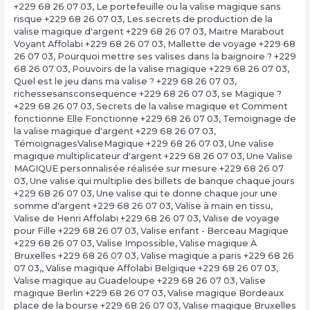
+229 68 26 07 03
,
Le portefeuille ou la valise magique sans
risque +229 68 26 07 03
,
Les secrets de production de la
valise magique d'argent +229 68 26 07 03
,
Maitre Marabout
Voyant Affolabi +229 68 26 07 03
,
Mallette de voyage +229 68
26 07 03
,
Pourquoi mettre ses valises dans la baignoire ? +229
68 26 07 03
,
Pouvoirs de la valise magique +229 68 26 07 03
,
Quel est le jeu dans ma valise ? +229 68 26 07 03
,
richessesansconsequence +229 68 26 07 03
,
se Magique ?
+229 68 26 07 03
,
Secrets de la valise magique et Comment
fonctionne Elle Fonctionne +229 68 26 07 03
,
Temoignage de
la valise magique d'argent +229 68 26 07 03
,
TémoignagesValiseMagique +229 68 26 07 03
,
Une valise
magique multiplicateur d'argent +229 68 26 07 03
,
Une Valise
MAGIQUE personnalisée réalisée sur mesure +229 68 26 07
03
,
Une valise qui multiplie des billets de banque chaque jours
+229 68 26 07 03
,
Une valise qui te donne chaque jour une
somme d'argent +229 68 26 07 03
,
Valise à main en tissu
,
Valise de Henri Affolabi +229 68 26 07 03
,
Valise de voyage
pour Fille +229 68 26 07 03
,
Valise enfant - Berceau Magique
+229 68 26 07 03
,
Valise Impossible
,
Valise magique À
Bruxelles +229 68 26 07 03
,
Valise magique a paris +229 68 26
07 03,
,
Valise magique Affolabi Belgique +229 68 26 07 03
,
Valise magique au Guadeloupe +229 68 26 07 03
,
Valise
magique Berlin +229 68 26 07 03
,
Valise magique Bordeaux
place de la bourse +229 68 26 07 03
,
Valise magique Bruxelles