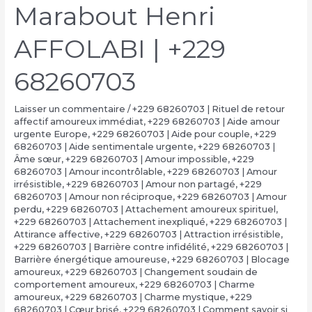
Marabout Henri
AFFOLABI | +229
68260703
Laisser un commentaire
/
+229 68260703 | Rituel de retour
affectif amoureux immédiat
,
+229 68260703 | Aide amour
urgente Europe
,
+229 68260703 | Aide pour couple
,
+229
68260703 | Aide sentimentale urgente
,
+229 68260703 |
Âme sœur
,
+229 68260703 | Amour impossible
,
+229
68260703 | Amour incontrôlable
,
+229 68260703 | Amour
irrésistible
,
+229 68260703 | Amour non partagé
,
+229
68260703 | Amour non réciproque
,
+229 68260703 | Amour
perdu
,
+229 68260703 | Attachement amoureux spirituel
,
+229 68260703 | Attachement inexpliqué
,
+229 68260703 |
Attirance affective
,
+229 68260703 | Attraction irrésistible
,
+229 68260703 | Barrière contre infidélité
,
+229 68260703 |
Barrière énergétique amoureuse
,
+229 68260703 | Blocage
amoureux
,
+229 68260703 | Changement soudain de
comportement amoureux
,
+229 68260703 | Charme
amoureux
,
+229 68260703 | Charme mystique
,
+229
68260703 | Cœur brisé
,
+229 68260703 | Comment savoir si