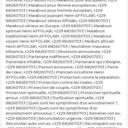
honnête
,
+229 68260703 | Marabout pour européens
,
+229
68260703 | Marabout pour femme européenne
,
+229
68260703 | Marabout pour homme européen
,
+229
68260703 | Marabout puissant Henri AFFOLABI
,
+229
68260703 | Marabout sérieux Affolabi
,
+229 68260703 |
Marabout sérieux en Europe
,
+229 68260703 | Marabout
spirituel Henri AFFOLABI
,
+229 68260703 | Marabout
traditionnel Henri AFFOLABI
,
+229 68260703 | Marabout
voyant Henri AFFOLABI
,
+229 68260703 | Médium africain
Henri AFFOLABI
,
+229 68260703 | Neutraliser mauvaise
influence
,
+229 68260703 | Obsession amoureuse
,
+229
68260703 | Partenaire indifférent
,
+229 68260703 |
Partenaire infidèle
,
+229 68260703 | Partenaire qui s’éloigne
,
+229 68260703 | Passion excessive
,
+229 68260703 | Peine
de cœur
,
+229 68260703 | Praticien occultiste Henri
AFFOLABI
,
+229 68260703 | Protection contre la séparation
,
+229 68260703 | Protection contre les rivales
,
+229
68260703 | Protection de couple
,
+229 68260703 |
Protection spirituelle
,
+229 68260703 | Protection spirituelle
amour
,
+229 68260703 | Purification spirituelle
,
+229
68260703 | Quels sont les symptômes d'un envoûtement ?
,
+229 68260703 | Quels sont les symptômes d'un
envoûtement amoureux ?
,
+229 68260703 | Ramener son ex
,
+229 68260703 | Réconciliation urgente
,
+229 68260703 |
Réconcilier avec son ex
,
+229 68260703 | Reconquérir son ex
,