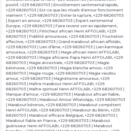
positif
,
+229 68260703 | Envoûtement sentimental rapide
,
+229 68260703 | Est-ce que les rituels d'amour fonctionnent
vraiment ?
,
+229 68260703 | Eviter la rupture
,
+229 68260703
| Expert en amour
,
+229 68260703 | Expert sentimental
Europe
,
+229 68260703 | Faire revenir son ex rapidement
,
+229 68260703 | Féticheur africain Henri AFFOLABI
,
+229
68260703 | Fidélité amoureuse
,
+229 68260703 | Frustration
affective
,
+229 68260703 | Grand marabout africain affolabi
,
+229 68260703 | Lien d’âme
,
+229 68260703 | Lien karmique
amoureux
,
+229 68260703 | Mage africain Henri AFFOLABI
,
+229 68260703 | Magie africaine Papa Henri AFFOLABI
,
+229
68260703 | Magie ancestrale
,
+229 68260703 | Magie
béninoise
,
+229 68260703 | Magie blanche amour
,
+229
68260703 | Magie rouge
,
+229 68260703 | Magie vaudou
amour
,
+229 68260703 | Magnétisme amoureux
,
+229
68260703 | Maître marabout Henri AFFOLABI
,
+229
68260703 | Maître spirituel Henri AFFOLABI
,
+229 68260703 |
Manque d’amour
,
+229 68260703 | Marabout africain fiable
,
+229 68260703 | Marabout Amour WhatsApp
,
+229 68260703
| Marabout béninois
,
+229 68260703 | Marabout compétent
Henri AFFOLABI
,
+229 68260703 | Marabout du Bénin
,
+229
68260703 | Marabout efficace Belgique
,
+229 68260703 |
Marabout fiable en France
,
+229 68260703 | Marabout
guérisseur Henri AFFOLABI
,
+229 68260703 | Marabout