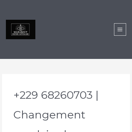
Aller
au
contenu
+229 68260703 |
Changement