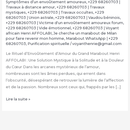
Symptômes d’un envoûtement amoureux
,
+229 68260703 |
Travaux à distance amour
,
+229 68260703 | Travaux
mystiques
,
+229 68260703 | Travaux occultes
,
+229
68260703 | Union astrale
,
+229 68260703 | Vaudou béninois
,
+229 68260703 | Victime d'un envoûtement amoureux forum
,
+229 68260703 | Vide émotionnel
,
+229 68260703 | Voyant
africain Henri AFFOLABI
,
Je cherche un marabout de Milan
pour faire revenir mon homme
,
Marabout WhatsApp | +229
68260703
,
Purification spirituelle
/
voyanthenrie@gmail.com
Le Rituel d’Envoûtement d’Amour du Grand Marabout Henri
AFFOLABI : Une Solution Mystique à la Solitude et à la Douleur
du Cœur Dans les arcanes mystérieux de l’amour,
nombreuses sont les âmes perdues, qui errent dans
l’obscurité, désespérant de retrouver la lumière de l’affection
et de la passion. Nombreux sont ceux qui, frappés par les […]
Rituel
Lire la suite »
d’Envoûtement
Amoureux
du
Grand