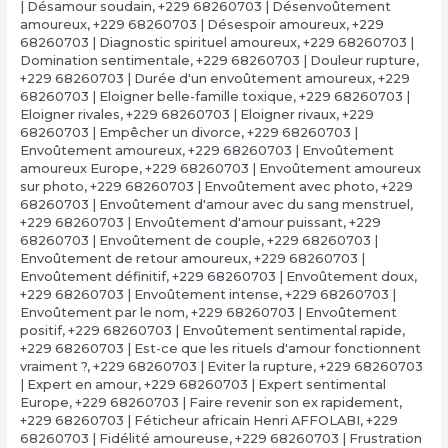
| Désamour soudain
,
+229 68260703 | Désenvoûtement
amoureux
,
+229 68260703 | Désespoir amoureux
,
+229
68260703 | Diagnostic spirituel amoureux
,
+229 68260703 |
Domination sentimentale
,
+229 68260703 | Douleur rupture
,
+229 68260703 | Durée d'un envoûtement amoureux
,
+229
68260703 | Eloigner belle-famille toxique
,
+229 68260703 |
Eloigner rivales
,
+229 68260703 | Eloigner rivaux
,
+229
68260703 | Empêcher un divorce
,
+229 68260703 |
Envoûtement amoureux
,
+229 68260703 | Envoûtement
amoureux Europe
,
+229 68260703 | Envoûtement amoureux
sur photo
,
+229 68260703 | Envoûtement avec photo
,
+229
68260703 | Envoûtement d'amour avec du sang menstruel
,
+229 68260703 | Envoûtement d'amour puissant
,
+229
68260703 | Envoûtement de couple
,
+229 68260703 |
Envoûtement de retour amoureux
,
+229 68260703 |
Envoûtement définitif
,
+229 68260703 | Envoûtement doux
,
+229 68260703 | Envoûtement intense
,
+229 68260703 |
Envoûtement par le nom
,
+229 68260703 | Envoûtement
positif
,
+229 68260703 | Envoûtement sentimental rapide
,
+229 68260703 | Est-ce que les rituels d'amour fonctionnent
vraiment ?
,
+229 68260703 | Eviter la rupture
,
+229 68260703
| Expert en amour
,
+229 68260703 | Expert sentimental
Europe
,
+229 68260703 | Faire revenir son ex rapidement
,
+229 68260703 | Féticheur africain Henri AFFOLABI
,
+229
68260703 | Fidélité amoureuse
,
+229 68260703 | Frustration