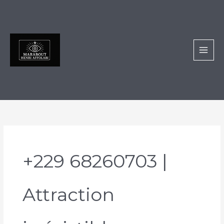
Aller
au
contenu
+229 68260703 |
Attraction