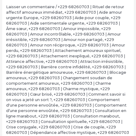
Laisser un commentaire
/
+229 68260703 | Rituel de retour
affectif amoureux immédiat
,
+229 68260703 | Aide amour
urgente Europe
,
+229 68260703 | Aide pour couple
,
+229
68260703 | Aide sentimentale urgente
,
+229 68260703 |
Âme sœur
,
+229 68260703 | Amour impossible
,
+229
68260703 | Amour incontrôlable
,
+229 68260703 | Amour
irrésistible
,
+229 68260703 | Amour non partagé
,
+229
68260703 | Amour non réciproque
,
+229 68260703 | Amour
perdu
,
+229 68260703 | Attachement amoureux spirituel
,
+229 68260703 | Attachement inexpliqué
,
+229 68260703 |
Attirance affective
,
+229 68260703 | Attraction irrésistible
,
+229 68260703 | Barrière contre infidélité
,
+229 68260703 |
Barrière énergétique amoureuse
,
+229 68260703 | Blocage
amoureux
,
+229 68260703 | Changement soudain de
comportement amoureux
,
+229 68260703 | Charme
amoureux
,
+229 68260703 | Charme mystique
,
+229
68260703 | Cœur brisé
,
+229 68260703 | Comment savoir si
on vous a jeté un sort ?
,
+229 68260703 | Comportement
d'une personne envoûtée
,
+229 68260703 | Comportement
d’une personne envoûtée
,
+229 68260703 | Consultation en
ligne marabout
,
+229 68260703 | Consultation marabout
,
+229 68260703 | Consultation spirituelle
,
+229 68260703 |
Crise conjugale
,
+229 68260703 | Crise de couple
,
+229
68260703 | Dépendance affective mystique
,
+229 68260703