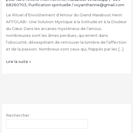
68260703
,
Purification spirituelle
/
voyanthenrie@gmail.com
Le Rituel d’Envoûtement d’Amour du Grand Marabout Henri
AFFOLABI : Une Solution Mystique à la Solitude et à la Douleur
du Cœur Dans les arcanes mystérieux de l’amour,
nombreuses sont les âmes perdues, qui errent dans
l’obscurité, désespérant de retrouver la lumière de l’affection
et de la passion. Nombreux sont ceux qui, frappés par les […]
Rituel
Lire la suite »
d’Envoûtement
Amoureux
du
Grand
Marabout
Henri
AFFOLABI
Rechercher
|
+229
RECHERCHER
68260703