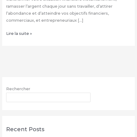
ramasser l’argent chaque jour sans travailler, d’attirer
l’abondance et d’atteindre vos objectifs financiers,
commerciaux, et entrepreneuriaux […]
Comment
Lire la suite »
avoir
le
vrai
portefeuille
magique
–
WhatsApp
Rechercher
:
+229
RECHERCHER
68
26
07
03
Recent Posts