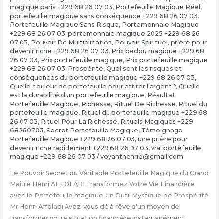
magique paris +229 68 26 07 03
,
Portefeuille Magique Réel
,
portefeuille magique sans conséquence +229 68 26 07 03
,
Portefeuille Magique Sans Risque
,
Portemonnaie Magique
+229 68 26 07 03
,
portemonnaie magique 2025 +229 68 26
07 03
,
Pouvoir De Multiplication
,
Pouvoir Spirituel
,
prière pour
devenir riche +229 68 26 07 03
,
Prix bedou magique +229 68
26 07 03
,
Prix portefeuille magique
,
Prix portefeuille magique
+229 68 26 07 03
,
Prospérité
,
Quel sont les risques et
conséquences du portefeuille magique +229 68 26 07 03
,
Quelle couleur de portefeuille pour attirer l'argent ?
,
Quelle
est la durabilité d'un portefeuille magique
,
Résultat
Portefeuille Magique
,
Richesse
,
Rituel De Richesse
,
Rituel du
portefeuille magique
,
Rituel du portefeuille magique +229 68
26 07 03
,
Rituel Pour La Richesse
,
Rituels Magiques +229
68260703
,
Secret Portefeuille Magique
,
Témoignage
Portefeuille Magique +229 68 26 07 03
,
une prière pour
devenir riche rapidement +229 68 26 07 03
,
vrai portefeuille
magique +229 68 26 07 03
/
voyanthenrie@gmail.com
Le Pouvoir Secret du Véritable Portefeuille Magique du Grand
Maître Henri AFFOLABI Transformez Votre Vie Financière
avec le Portefeuille magique, un Outil Mystique de Prospérité
Mr Henri Affolabi Avez-vous déjà rêvé d’un moyen de
transformer votre situation financière instantanément,