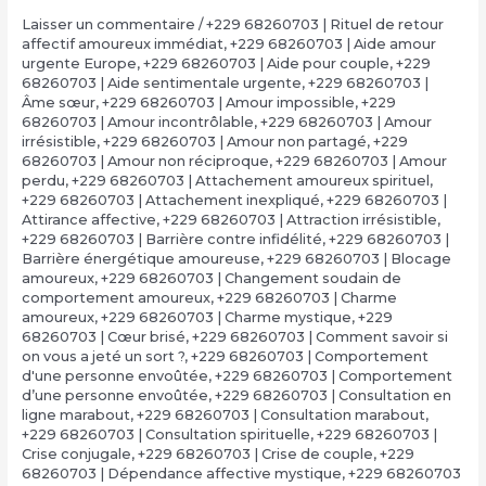
Laisser un commentaire
/
+229 68260703 | Rituel de retour
affectif amoureux immédiat
,
+229 68260703 | Aide amour
urgente Europe
,
+229 68260703 | Aide pour couple
,
+229
68260703 | Aide sentimentale urgente
,
+229 68260703 |
Âme sœur
,
+229 68260703 | Amour impossible
,
+229
68260703 | Amour incontrôlable
,
+229 68260703 | Amour
irrésistible
,
+229 68260703 | Amour non partagé
,
+229
68260703 | Amour non réciproque
,
+229 68260703 | Amour
perdu
,
+229 68260703 | Attachement amoureux spirituel
,
+229 68260703 | Attachement inexpliqué
,
+229 68260703 |
Attirance affective
,
+229 68260703 | Attraction irrésistible
,
+229 68260703 | Barrière contre infidélité
,
+229 68260703 |
Barrière énergétique amoureuse
,
+229 68260703 | Blocage
amoureux
,
+229 68260703 | Changement soudain de
comportement amoureux
,
+229 68260703 | Charme
amoureux
,
+229 68260703 | Charme mystique
,
+229
68260703 | Cœur brisé
,
+229 68260703 | Comment savoir si
on vous a jeté un sort ?
,
+229 68260703 | Comportement
d'une personne envoûtée
,
+229 68260703 | Comportement
d’une personne envoûtée
,
+229 68260703 | Consultation en
ligne marabout
,
+229 68260703 | Consultation marabout
,
+229 68260703 | Consultation spirituelle
,
+229 68260703 |
Crise conjugale
,
+229 68260703 | Crise de couple
,
+229
68260703 | Dépendance affective mystique
,
+229 68260703