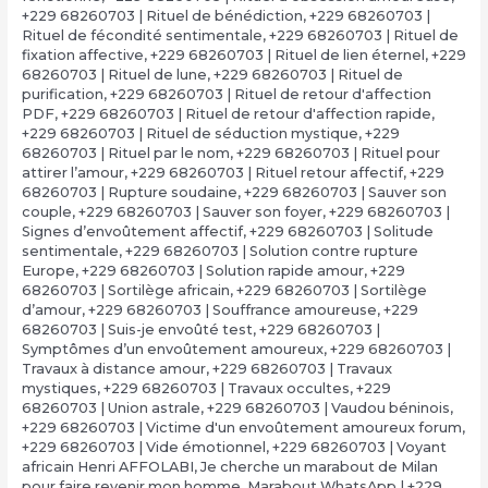
+229 68260703 | Rituel de bénédiction
,
+229 68260703 |
Rituel de fécondité sentimentale
,
+229 68260703 | Rituel de
fixation affective
,
+229 68260703 | Rituel de lien éternel
,
+229
68260703 | Rituel de lune
,
+229 68260703 | Rituel de
purification
,
+229 68260703 | Rituel de retour d'affection
PDF
,
+229 68260703 | Rituel de retour d'affection rapide
,
+229 68260703 | Rituel de séduction mystique
,
+229
68260703 | Rituel par le nom
,
+229 68260703 | Rituel pour
attirer l’amour
,
+229 68260703 | Rituel retour affectif
,
+229
68260703 | Rupture soudaine
,
+229 68260703 | Sauver son
couple
,
+229 68260703 | Sauver son foyer
,
+229 68260703 |
Signes d’envoûtement affectif
,
+229 68260703 | Solitude
sentimentale
,
+229 68260703 | Solution contre rupture
Europe
,
+229 68260703 | Solution rapide amour
,
+229
68260703 | Sortilège africain
,
+229 68260703 | Sortilège
d’amour
,
+229 68260703 | Souffrance amoureuse
,
+229
68260703 | Suis-je envoûté test
,
+229 68260703 |
Symptômes d’un envoûtement amoureux
,
+229 68260703 |
Travaux à distance amour
,
+229 68260703 | Travaux
mystiques
,
+229 68260703 | Travaux occultes
,
+229
68260703 | Union astrale
,
+229 68260703 | Vaudou béninois
,
+229 68260703 | Victime d'un envoûtement amoureux forum
,
+229 68260703 | Vide émotionnel
,
+229 68260703 | Voyant
africain Henri AFFOLABI
,
Je cherche un marabout de Milan
pour faire revenir mon homme
,
Marabout WhatsApp | +229