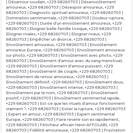
| Désamour soudain
,
+229 68260703 | Désenvoûtement
amoureux
,
+229 68260703 | Désespoir amoureux
,
+229
68260703 | Diagnostic spirituel amoureux
,
+229 68260703 |
Domination sentimentale
,
+229 68260703 | Douleur rupture
,
+229 68260703 | Durée d'un envoûtement amoureux
,
+229
68260703 | Eloigner belle-famille toxique
,
+229 68260703 |
Eloigner rivales
,
+229 68260703 | Eloigner rivaux
,
+229
68260703 | Empêcher un divorce
,
+229 68260703 |
Envoûtement amoureux
,
+229 68260703 | Envoûtement
amoureux Europe
,
+229 68260703 | Envoûtement amoureux
sur photo
,
+229 68260703 | Envoûtement avec photo
,
+229
68260703 | Envoûtement d'amour avec du sang menstruel
,
+229 68260703 | Envoûtement d'amour puissant
,
+229
68260703 | Envoûtement de couple
,
+229 68260703 |
Envoûtement de retour amoureux
,
+229 68260703 |
Envoûtement définitif
,
+229 68260703 | Envoûtement doux
,
+229 68260703 | Envoûtement intense
,
+229 68260703 |
Envoûtement par le nom
,
+229 68260703 | Envoûtement
positif
,
+229 68260703 | Envoûtement sentimental rapide
,
+229 68260703 | Est-ce que les rituels d'amour fonctionnent
vraiment ?
,
+229 68260703 | Eviter la rupture
,
+229 68260703
| Expert en amour
,
+229 68260703 | Expert sentimental
Europe
,
+229 68260703 | Faire revenir son ex rapidement
,
+229 68260703 | Féticheur africain Henri AFFOLABI
,
+229
68260703 | Fidélité amoureuse
,
+229 68260703 | Frustration