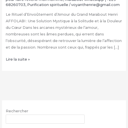
68260703
,
Purification spirituelle
/
voyanthenrie@gmail.com
Le Rituel d’Envoûtement d’Amour du Grand Marabout Henri
AFFOLABI : Une Solution Mystique à la Solitude et à la Douleur
du Cœur Dans les arcanes mystérieux de l’amour,
nombreuses sont les âmes perdues, qui errent dans
l’obscurité, désespérant de retrouver la lumière de l’affection
et de la passion. Nombreux sont ceux qui, frappés par les […]
Rituel
Lire la suite »
d’Envoûtement
Amoureux
du
Grand
Marabout
Henri
AFFOLABI
Rechercher
|
+229
RECHERCHER
68260703