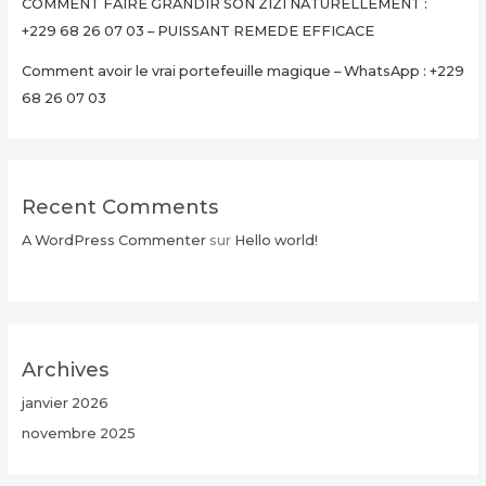
Minutes
COMMENT FAIRE GRANDIR SON ZIZI NATURELLEMENT :
+229
+229 68 26 07 03 – PUISSANT REMEDE EFFICACE
68
Comment avoir le vrai portefeuille magique – WhatsApp : +229
26
68 26 07 03
07
03
Recent Comments
A WordPress Commenter
sur
Hello world!
Archives
janvier 2026
novembre 2025