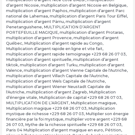
d’argent Nicosie
,
multiplication d’argent Nicosie en Belgique
,
multiplication d’argent Paphos
,
multiplication d’argent Parc
national de Lahemaa
,
multiplication d’argent Paris Tour Eiffel
,
multiplication d’argent Pärnu
,
multiplication d’argent
Penetanguishene
,
MULTIPLICATION D’ARGENT
PORTEFEUILLE MAGIQUE
,
multiplication d’argent Protaras
,
multiplication d’argent Provence
,
multiplication d’argent
Québec
,
Multiplication d’argent rapide au Congo
,
Multiplication d’argent rapide en ligne et vite fait
,
multiplication d’argent rapide temoignage +229 68 26 07 03
,
Multiplication d’argent spirituelle
,
multiplication d’argent
tiktok
,
multiplication d’argent Turku
,
multiplication d’argent
Valence
,
multiplication d’argent Vienne Capitale de l'Autriche
,
multiplication d’argent Villach Capitale de l'Autriche
,
multiplication d’argent Wels Capitale de l'Autriche
,
multiplication d’argent Wiener Neustadt Capitale de
l'Autriche
,
multiplication d’argent Zagreb
,
Multiplication
d’énergie vitale
,
Multiplication de capital +229 68 26 07 03
,
MULTIPLICATION DE L’ARGENT
,
Multiplication magique
,
Multiplication magique +229 68 26 07 03
,
Multiplication
mystique de richesse +229 68 26 07 03
,
Multiplier son énergie
financière par la foi mystique
,
multiplier votre argent +229 68
26 07 03
,
Mythe de la richesse spirituelle +229 68 26 07 03
,
Paris 04 Multiplication d’argent magique en euro
,
Pétition
,