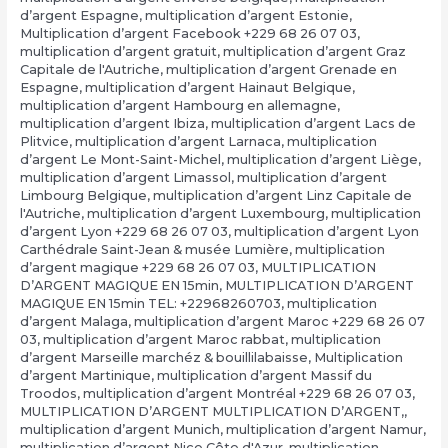
d’argent Espagne
,
multiplication d’argent Estonie
,
Multiplication d’argent Facebook +229 68 26 07 03
,
multiplication d’argent gratuit
,
multiplication d’argent Graz
Capitale de l'Autriche
,
multiplication d’argent Grenade en
Espagne
,
multiplication d’argent Hainaut Belgique
,
multiplication d’argent Hambourg en allemagne
,
multiplication d’argent Ibiza
,
multiplication d’argent Lacs de
Plitvice
,
multiplication d’argent Larnaca
,
multiplication
d’argent Le Mont-Saint-Michel
,
multiplication d’argent Liège
,
multiplication d’argent Limassol
,
multiplication d’argent
Limbourg Belgique
,
multiplication d’argent Linz Capitale de
l'Autriche
,
multiplication d’argent Luxembourg
,
multiplication
d’argent Lyon +229 68 26 07 03
,
multiplication d’argent Lyon
Carthédrale Saint-Jean & musée Lumière
,
multiplication
d’argent magique +229 68 26 07 03
,
MULTIPLICATION
D’ARGENT MAGIQUE EN 15min
,
MULTIPLICATION D’ARGENT
MAGIQUE EN 15min TEL: +22968260703
,
multiplication
d’argent Malaga
,
multiplication d’argent Maroc +229 68 26 07
03
,
multiplication d’argent Maroc rabbat
,
multiplication
d’argent Marseille marchéz & bouillilabaisse
,
Multiplication
d’argent Martinique
,
multiplication d’argent Massif du
Troodos
,
multiplication d’argent Montréal +229 68 26 07 03
,
MULTIPLICATION D’ARGENT MULTIPLICATION D’ARGENT,
,
multiplication d’argent Munich
,
multiplication d’argent Namur
,
multiplication d’argent Nice Côte d'Azur
,
multiplication