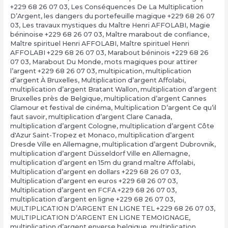
+229 68 26 07 03
,
Les Conséquences De La Multiplication
D’Argent
,
les dangers du portefeuille magique +229 68 26 07
03
,
Les travaux mystiques du Maître Henri AFFOLABI
,
Magie
béninoise +229 68 26 07 03
,
Maître marabout de confiance
,
Maître spirituel Henri AFFOLABI
,
Maître spirituel Henri
AFFOLABI +229 68 26 07 03
,
Marabout béninois +229 68 26
07 03
,
Marabout Du Monde
,
mots magiques pour attirer
l’argent +229 68 26 07 03
,
multipication
,
multiplication
d’argent À Bruxelles
,
Multiplication d’argent Affolabi
,
multiplication d’argent Bratant Wallon
,
multiplication d’argent
Bruxelles près de Belgique
,
multiplication d’argent Cannes
Glamour et festival de cinéma
,
Multiplication D’argent Ce qu’il
faut savoir
,
multiplication d’argent Clare Canada
,
multiplication d’argent Cologne
,
multiplication d’argent Côte
d'Azur Saint-Tropez et Monaco
,
multiplication d’argent
Dresde Ville en Allemagne
,
multiplication d’argent Dubrovnik
,
multiplication d’argent Düsseldorf Ville en Allemagne
,
multiplication d’argent en 15m du grand maître Affolabi
,
Multiplication d’argent en dollars +229 68 26 07 03
,
Multiplication d’argent en euros +229 68 26 07 03
,
Multiplication d’argent en FCFA +229 68 26 07 03
,
multiplication d’argent en ligne +229 68 26 07 03
,
MULTIPLICATION D’ARGENT EN LIGNE TEL +229 68 26 07 03
,
MULTIPLICATION D’ARGENT EN LIGNE TEMOIGNAGE
,
multiplication d’argent enverse belgique
,
multiplication