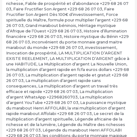
richesse
,
Fable de prospérité et d’abondance +229 68 26 07
03
,
Faire Fructifier Son Argent +229 68 26 07 03
,
Faire
Fructifier Son Argent Dès 100€ d’investissement
,
Force
spirituelle du Maître
,
formule pour multiplier l’argent +229 68
26 07 03
,
Grand marabout béninois
,
Héritage mystique
d’Afrique de l’Ouest +229 68 26 07 03
,
Histoire d’illumination
financière +229 68 26 07 03
,
Histoire mystique du Bénin +229
68 26 07 03
,
inconvénient du porte monnaie grand maitre
marabout du monde +229 68 26 07 03
,
investissement
,
Invocation de prospérité
,
LA MULTIPLICATION D’ARGENT
EXISTE REELEMENT
,
LA MULTIPLICATION D’ARGENT grâce à
une HABITUDE
,
La Multiplication d’argent La Nouvelle Union
,
la multiplication d’argent rapide en fcfa euros dollars +229 68
26 07 03
,
La multiplication d’argent rapide et gratuit +229 68
26 07 03
,
La multiplication d’argent rapide sans
consequences
,
La multiplication d’argent un travail très
efficace et rapide +229 68 26 07 03
,
La multiplication
d’argent WhatsApp +22968260703
,
La multiplication
d’argent YouTube +229 68 26 07 03
,
La puissance mystique
du marabout Henri AFFOLABI
,
la vrai multiplication d’argent
rapide marabout Affolabi +229 68 26 07 03
,
Le secret de la
multiplication d’argent spirituelle
,
Légende africaine de la
richesse et de la lumière
,
Légende du Maître des richesses
+229 68 26 07 03
,
Légende du marabout Henri AFFOLABI
+229 68 26 07 03
,
les conditions du porte monnaie magique