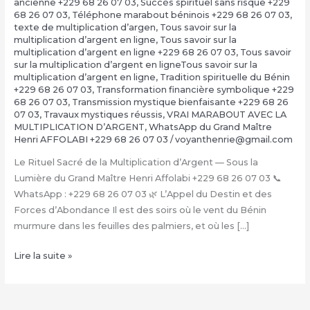
ancienne +229 68 26 07 03
,
Succès spirituel sans risque +229
68 26 07 03
,
Téléphone marabout béninois +229 68 26 07 03
,
texte de multiplication d’argen
,
Tous savoir sur la
multiplication d’argent en ligne
,
Tous savoir sur la
multiplication d’argent en ligne +229 68 26 07 03
,
Tous savoir
sur la multiplication d’argent en ligneTous savoir sur la
multiplication d’argent en ligne
,
Tradition spirituelle du Bénin
+229 68 26 07 03
,
Transformation financière symbolique +229
68 26 07 03
,
Transmission mystique bienfaisante +229 68 26
07 03
,
Travaux mystiques réussis
,
VRAI MARABOUT AVEC LA
MULTIPLICATION D’ARGENT
,
WhatsApp du Grand Maître
Henri AFFOLABI +229 68 26 07 03
/
voyanthenrie@gmail.com
Le Rituel Sacré de la Multiplication d’Argent — Sous la
Lumière du Grand Maître Henri Affolabi +229 68 26 07 03 📞
WhatsApp : +229 68 26 07 03 🌿 L’Appel du Destin et des
Forces d’Abondance Il est des soirs où le vent du Bénin
murmure dans les feuilles des palmiers, et où les […]
La
Lire la suite »
Multiplication
d’Argent
Magique