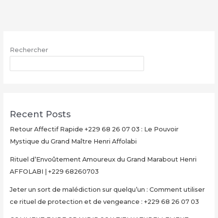
avec
le
Grand
Maître
Rechercher
Henri
AFFOLABI
RECHERCHER
–
Secret
Rituel
Authentique
Recent Posts
et
Ultra-
Retour Affectif Rapide +229 68 26 07 03 : Le Pouvoir
Rapide
Mystique du Grand Maître Henri Affolabi
pour
Rituel d’Envoûtement Amoureux du Grand Marabout Henri
Multiplier
AFFOLABI | +229 68260703
Votre
Argent
Jeter un sort de malédiction sur quelqu’un : Comment utiliser
en
ce rituel de protection et de vengeance : +229 68 26 07 03
15