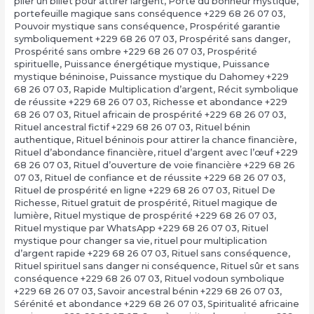
plier un billet pour attirer largent
,
Porte du bonheur mystique
,
portefeuille magique sans conséquence +229 68 26 07 03
,
Pouvoir mystique sans conséquence
,
Prospérité garantie
symboliquement +229 68 26 07 03
,
Prospérité sans danger
,
Prospérité sans ombre +229 68 26 07 03
,
Prospérité
spirituelle
,
Puissance énergétique mystique
,
Puissance
mystique béninoise
,
Puissance mystique du Dahomey +229
68 26 07 03
,
Rapide Multiplication d’argent
,
Récit symbolique
de réussite +229 68 26 07 03
,
Richesse et abondance +229
68 26 07 03
,
Rituel africain de prospérité +229 68 26 07 03
,
Rituel ancestral fictif +229 68 26 07 03
,
Rituel bénin
authentique
,
Rituel béninois pour attirer la chance financière
,
Rituel d’abondance financière
,
rituel d’argent avec l’œuf +229
68 26 07 03
,
Rituel d’ouverture de voie financière +229 68 26
07 03
,
Rituel de confiance et de réussite +229 68 26 07 03
,
Rituel de prospérité en ligne +229 68 26 07 03
,
Rituel De
Richesse
,
Rituel gratuit de prospérité
,
Rituel magique de
lumière
,
Rituel mystique de prospérité +229 68 26 07 03
,
Rituel mystique par WhatsApp +229 68 26 07 03
,
Rituel
mystique pour changer sa vie
,
rituel pour multiplication
d’argent rapide +229 68 26 07 03
,
Rituel sans conséquence
,
Rituel spirituel sans danger ni conséquence
,
Rituel sûr et sans
conséquence +229 68 26 07 03
,
Rituel vodoun symbolique
+229 68 26 07 03
,
Savoir ancestral bénin +229 68 26 07 03
,
Sérénité et abondance +229 68 26 07 03
,
Spiritualité africaine