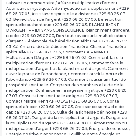
Laisser un commentaire
/
Affaire multiplication d’argent
,
Abondance mystique
,
Aide mystique sans déplacement +229
68 26 07 03
,
Assistance spirituelle à distance +229 68 26 07
03
,
Bénédiction de l’argent +229 68 26 07 03
,
Bénédiction
spirituelle authentique +229 68 26 07 03
,
BLANCHIMENT
D’ARGENT PRIDI SANS CONSÉQUENCE
,
blanchiment d’argent
rapide +229 68 26 07 03
,
Bon tout savoir sur la multiplication
d’argent
,
Cérémonie de bénédiction africaine +229 68 26 07
03
,
Cérémonie de bénédiction financière
,
Chance financière
spirituelle +229 68 26 07 03
,
Comment Ce Passe La
Multiplication ĎArgent +229 68 26 07 03
,
Comment faire la
multiplication d’argent +229 68 26 07 03
,
Comment faire la
multiplication d’argent et le blanchiment d’argent
,
Comment
ouvrir la porte de l’abondance
,
Comment ouvrir la porte de
l’abondance +229 68 26 07 03
,
Comment réussir un rituel de
prospérité spirituelle
,
Comparer des nombres à l’aide de la
multiplication
,
Confiance en la sagesse mystique +229 68 26
07 03
,
Consultation spirituelle en ligne +229 68 26 07 03
,
Contact Maître Henri AFFOLABI +229 68 26 07 03
,
Conte
spirituel africain +229 68 26 07 03
,
Croissance spirituelle de
capital +229 68 26 07 03
,
Culte de la richesse béninoise +229
68 26 07 03
,
Danger de la multiplication d’argent
,
Danger de
la multiplication d’argent +229 68260703
,
Démonstration du
multiplication d’argent +229 68 26 07 03
,
Énergie de richesse
,
Énergie positive d’abondance
,
Équilibre entre énergie et