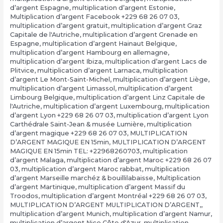
d’argent Espagne
,
multiplication d’argent Estonie
,
Multiplication d’argent Facebook +229 68 26 07 03
,
multiplication d’argent gratuit
,
multiplication d’argent Graz
Capitale de l'Autriche
,
multiplication d’argent Grenade en
Espagne
,
multiplication d’argent Hainaut Belgique
,
multiplication d’argent Hambourg en allemagne
,
multiplication d’argent Ibiza
,
multiplication d’argent Lacs de
Plitvice
,
multiplication d’argent Larnaca
,
multiplication
d’argent Le Mont-Saint-Michel
,
multiplication d’argent Liège
,
multiplication d’argent Limassol
,
multiplication d’argent
Limbourg Belgique
,
multiplication d’argent Linz Capitale de
l'Autriche
,
multiplication d’argent Luxembourg
,
multiplication
d’argent Lyon +229 68 26 07 03
,
multiplication d’argent Lyon
Carthédrale Saint-Jean & musée Lumière
,
multiplication
d’argent magique +229 68 26 07 03
,
MULTIPLICATION
D’ARGENT MAGIQUE EN 15min
,
MULTIPLICATION D’ARGENT
MAGIQUE EN 15min TEL: +22968260703
,
multiplication
d’argent Malaga
,
multiplication d’argent Maroc +229 68 26 07
03
,
multiplication d’argent Maroc rabbat
,
multiplication
d’argent Marseille marchéz & bouillilabaisse
,
Multiplication
d’argent Martinique
,
multiplication d’argent Massif du
Troodos
,
multiplication d’argent Montréal +229 68 26 07 03
,
MULTIPLICATION D’ARGENT MULTIPLICATION D’ARGENT,
,
multiplication d’argent Munich
,
multiplication d’argent Namur
,
multiplication d’argent Nice Côte d'Azur
,
multiplication