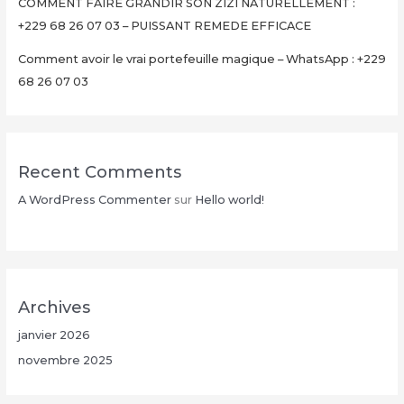
Minutes
COMMENT FAIRE GRANDIR SON ZIZI NATURELLEMENT :
+229
+229 68 26 07 03 – PUISSANT REMEDE EFFICACE
68
Comment avoir le vrai portefeuille magique – WhatsApp : +229
26
68 26 07 03
07
03
Recent Comments
A WordPress Commenter
sur
Hello world!
Archives
janvier 2026
novembre 2025