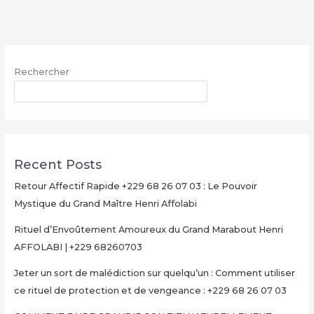
avec
le
Grand
Maître
Rechercher
Henri
AFFOLABI
RECHERCHER
–
Secret
Rituel
Authentique
Recent Posts
et
Ultra-
Retour Affectif Rapide +229 68 26 07 03 : Le Pouvoir
Rapide
Mystique du Grand Maître Henri Affolabi
pour
Rituel d’Envoûtement Amoureux du Grand Marabout Henri
Multiplier
AFFOLABI | +229 68260703
Votre
Argent
Jeter un sort de malédiction sur quelqu’un : Comment utiliser
en
ce rituel de protection et de vengeance : +229 68 26 07 03
15