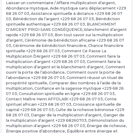
Laisser un commentaire
/
Affaire multiplication d’argent
,
Abondance mystique
,
Aide mystique sans déplacement +229
68 26 07 03
,
Assistance spirituelle à distance +229 68 26 07
03
,
Bénédiction de l’argent +229 68 26 07 03
,
Bénédiction
spirituelle authentique +229 68 26 07 03
,
BLANCHIMENT
D’ARGENT PRIDI SANS CONSÉQUENCE
,
blanchiment d’argent
rapide +229 68 26 07 03
,
Bon tout savoir sur la multiplication
d’argent
,
Cérémonie de bénédiction africaine +229 68 26 07
03
,
Cérémonie de bénédiction financière
,
Chance financière
spirituelle +229 68 26 07 03
,
Comment Ce Passe La
Multiplication ĎArgent +229 68 26 07 03
,
Comment faire la
multiplication d’argent +229 68 26 07 03
,
Comment faire la
multiplication d’argent et le blanchiment d’argent
,
Comment
ouvrir la porte de l’abondance
,
Comment ouvrir la porte de
l’abondance +229 68 26 07 03
,
Comment réussir un rituel de
prospérité spirituelle
,
Comparer des nombres à l’aide de la
multiplication
,
Confiance en la sagesse mystique +229 68 26
07 03
,
Consultation spirituelle en ligne +229 68 26 07 03
,
Contact Maître Henri AFFOLABI +229 68 26 07 03
,
Conte
spirituel africain +229 68 26 07 03
,
Croissance spirituelle de
capital +229 68 26 07 03
,
Culte de la richesse béninoise +229
68 26 07 03
,
Danger de la multiplication d’argent
,
Danger de
la multiplication d’argent +229 68260703
,
Démonstration du
multiplication d’argent +229 68 26 07 03
,
Énergie de richesse
,
Énergie positive d’abondance
,
Équilibre entre énergie et