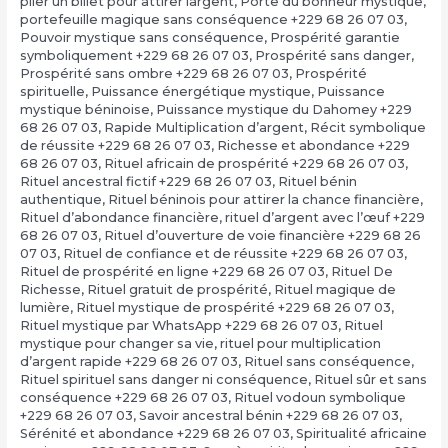
plier un billet pour attirer largent
,
Porte du bonheur mystique
,
portefeuille magique sans conséquence +229 68 26 07 03
,
Pouvoir mystique sans conséquence
,
Prospérité garantie
symboliquement +229 68 26 07 03
,
Prospérité sans danger
,
Prospérité sans ombre +229 68 26 07 03
,
Prospérité
spirituelle
,
Puissance énergétique mystique
,
Puissance
mystique béninoise
,
Puissance mystique du Dahomey +229
68 26 07 03
,
Rapide Multiplication d’argent
,
Récit symbolique
de réussite +229 68 26 07 03
,
Richesse et abondance +229
68 26 07 03
,
Rituel africain de prospérité +229 68 26 07 03
,
Rituel ancestral fictif +229 68 26 07 03
,
Rituel bénin
authentique
,
Rituel béninois pour attirer la chance financière
,
Rituel d’abondance financière
,
rituel d’argent avec l’œuf +229
68 26 07 03
,
Rituel d’ouverture de voie financière +229 68 26
07 03
,
Rituel de confiance et de réussite +229 68 26 07 03
,
Rituel de prospérité en ligne +229 68 26 07 03
,
Rituel De
Richesse
,
Rituel gratuit de prospérité
,
Rituel magique de
lumière
,
Rituel mystique de prospérité +229 68 26 07 03
,
Rituel mystique par WhatsApp +229 68 26 07 03
,
Rituel
mystique pour changer sa vie
,
rituel pour multiplication
d’argent rapide +229 68 26 07 03
,
Rituel sans conséquence
,
Rituel spirituel sans danger ni conséquence
,
Rituel sûr et sans
conséquence +229 68 26 07 03
,
Rituel vodoun symbolique
+229 68 26 07 03
,
Savoir ancestral bénin +229 68 26 07 03
,
Sérénité et abondance +229 68 26 07 03
,
Spiritualité africaine