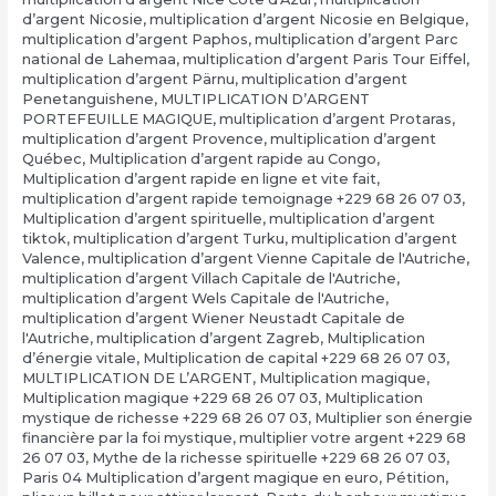
d’argent Nicosie
,
multiplication d’argent Nicosie en Belgique
,
multiplication d’argent Paphos
,
multiplication d’argent Parc
national de Lahemaa
,
multiplication d’argent Paris Tour Eiffel
,
multiplication d’argent Pärnu
,
multiplication d’argent
Penetanguishene
,
MULTIPLICATION D’ARGENT
PORTEFEUILLE MAGIQUE
,
multiplication d’argent Protaras
,
multiplication d’argent Provence
,
multiplication d’argent
Québec
,
Multiplication d’argent rapide au Congo
,
Multiplication d’argent rapide en ligne et vite fait
,
multiplication d’argent rapide temoignage +229 68 26 07 03
,
Multiplication d’argent spirituelle
,
multiplication d’argent
tiktok
,
multiplication d’argent Turku
,
multiplication d’argent
Valence
,
multiplication d’argent Vienne Capitale de l'Autriche
,
multiplication d’argent Villach Capitale de l'Autriche
,
multiplication d’argent Wels Capitale de l'Autriche
,
multiplication d’argent Wiener Neustadt Capitale de
l'Autriche
,
multiplication d’argent Zagreb
,
Multiplication
d’énergie vitale
,
Multiplication de capital +229 68 26 07 03
,
MULTIPLICATION DE L’ARGENT
,
Multiplication magique
,
Multiplication magique +229 68 26 07 03
,
Multiplication
mystique de richesse +229 68 26 07 03
,
Multiplier son énergie
financière par la foi mystique
,
multiplier votre argent +229 68
26 07 03
,
Mythe de la richesse spirituelle +229 68 26 07 03
,
Paris 04 Multiplication d’argent magique en euro
,
Pétition
,