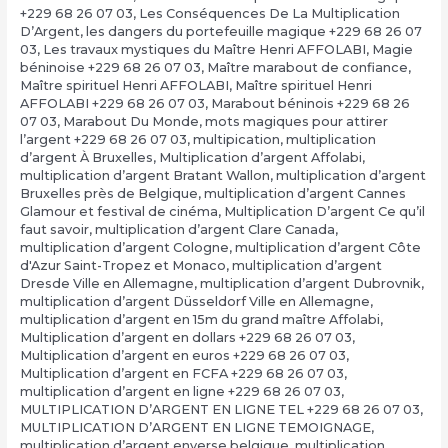
+229 68 26 07 03
,
Les Conséquences De La Multiplication
D’Argent
,
les dangers du portefeuille magique +229 68 26 07
03
,
Les travaux mystiques du Maître Henri AFFOLABI
,
Magie
béninoise +229 68 26 07 03
,
Maître marabout de confiance
,
Maître spirituel Henri AFFOLABI
,
Maître spirituel Henri
AFFOLABI +229 68 26 07 03
,
Marabout béninois +229 68 26
07 03
,
Marabout Du Monde
,
mots magiques pour attirer
l’argent +229 68 26 07 03
,
multipication
,
multiplication
d’argent À Bruxelles
,
Multiplication d’argent Affolabi
,
multiplication d’argent Bratant Wallon
,
multiplication d’argent
Bruxelles près de Belgique
,
multiplication d’argent Cannes
Glamour et festival de cinéma
,
Multiplication D’argent Ce qu’il
faut savoir
,
multiplication d’argent Clare Canada
,
multiplication d’argent Cologne
,
multiplication d’argent Côte
d'Azur Saint-Tropez et Monaco
,
multiplication d’argent
Dresde Ville en Allemagne
,
multiplication d’argent Dubrovnik
,
multiplication d’argent Düsseldorf Ville en Allemagne
,
multiplication d’argent en 15m du grand maître Affolabi
,
Multiplication d’argent en dollars +229 68 26 07 03
,
Multiplication d’argent en euros +229 68 26 07 03
,
Multiplication d’argent en FCFA +229 68 26 07 03
,
multiplication d’argent en ligne +229 68 26 07 03
,
MULTIPLICATION D’ARGENT EN LIGNE TEL +229 68 26 07 03
,
MULTIPLICATION D’ARGENT EN LIGNE TEMOIGNAGE
,
multiplication d’argent enverse belgique
,
multiplication