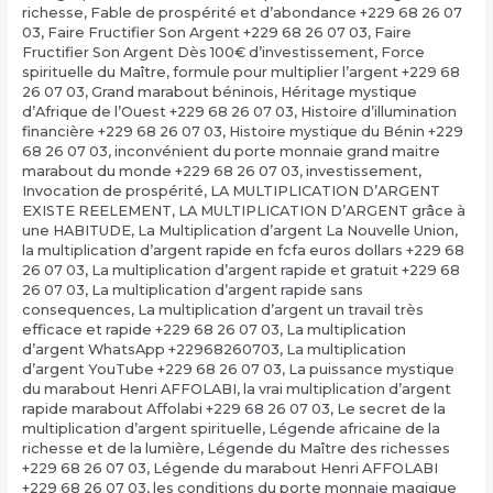
richesse
,
Fable de prospérité et d’abondance +229 68 26 07
03
,
Faire Fructifier Son Argent +229 68 26 07 03
,
Faire
Fructifier Son Argent Dès 100€ d’investissement
,
Force
spirituelle du Maître
,
formule pour multiplier l’argent +229 68
26 07 03
,
Grand marabout béninois
,
Héritage mystique
d’Afrique de l’Ouest +229 68 26 07 03
,
Histoire d’illumination
financière +229 68 26 07 03
,
Histoire mystique du Bénin +229
68 26 07 03
,
inconvénient du porte monnaie grand maitre
marabout du monde +229 68 26 07 03
,
investissement
,
Invocation de prospérité
,
LA MULTIPLICATION D’ARGENT
EXISTE REELEMENT
,
LA MULTIPLICATION D’ARGENT grâce à
une HABITUDE
,
La Multiplication d’argent La Nouvelle Union
,
la multiplication d’argent rapide en fcfa euros dollars +229 68
26 07 03
,
La multiplication d’argent rapide et gratuit +229 68
26 07 03
,
La multiplication d’argent rapide sans
consequences
,
La multiplication d’argent un travail très
efficace et rapide +229 68 26 07 03
,
La multiplication
d’argent WhatsApp +22968260703
,
La multiplication
d’argent YouTube +229 68 26 07 03
,
La puissance mystique
du marabout Henri AFFOLABI
,
la vrai multiplication d’argent
rapide marabout Affolabi +229 68 26 07 03
,
Le secret de la
multiplication d’argent spirituelle
,
Légende africaine de la
richesse et de la lumière
,
Légende du Maître des richesses
+229 68 26 07 03
,
Légende du marabout Henri AFFOLABI
+229 68 26 07 03
,
les conditions du porte monnaie magique