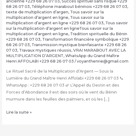
ancienne +229 68 26 07 03
,
Succès spirituel sans risque +229
68 26 07 03
,
Téléphone marabout béninois +229 68 26 07 03
,
texte de multiplication d’argen
,
Tous savoir sur la
multiplication d’argent en ligne
,
Tous savoir sur la
multiplication d’argent en ligne +229 68 26 07 03
,
Tous savoir
sur la multiplication d’argent en ligneTous savoir sur la
multiplication d’argent en ligne
,
Tradition spirituelle du Bénin
+229 68 26 07 03
,
Transformation financière symbolique +229
68 26 07 03
,
Transmission mystique bienfaisante +229 68 26
07 03
,
Travaux mystiques réussis
,
VRAI MARABOUT AVEC LA
MULTIPLICATION D’ARGENT
,
WhatsApp du Grand Maître
Henri AFFOLABI +229 68 26 07 03
/
voyanthenrie@gmail.com
Le Rituel Sacré de la Multiplication d’Argent — Sous la
Lumière du Grand Maître Henri Affolabi +229 68 26 07 03 📞
WhatsApp : +229 68 26 07 03 🌿 L’Appel du Destin et des
Forces d’Abondance Il est des soirs où le vent du Bénin
murmure dans les feuilles des palmiers, et où les […]
La
Lire la suite »
Multiplication
d’Argent
Magique