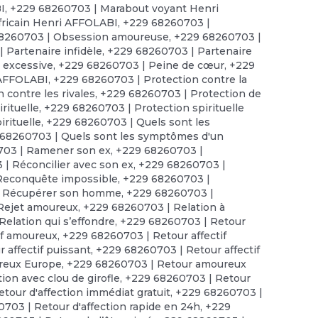
I
,
+229 68260703 | Marabout voyant Henri
ricain Henri AFFOLABI
,
+229 68260703 |
8260703 | Obsession amoureuse
,
+229 68260703 |
 Partenaire infidèle
,
+229 68260703 | Partenaire
 excessive
,
+229 68260703 | Peine de cœur
,
+229
 AFFOLABI
,
+229 68260703 | Protection contre la
 contre les rivales
,
+229 68260703 | Protection de
rituelle
,
+229 68260703 | Protection spirituelle
irituelle
,
+229 68260703 | Quels sont les
68260703 | Quels sont les symptômes d'un
703 | Ramener son ex
,
+229 68260703 |
| Réconcilier avec son ex
,
+229 68260703 |
Reconquête impossible
,
+229 68260703 |
| Récupérer son homme
,
+229 68260703 |
Rejet amoureux
,
+229 68260703 | Relation à
elation qui s’effondre
,
+229 68260703 | Retour
if amoureux
,
+229 68260703 | Retour affectif
 affectif puissant
,
+229 68260703 | Retour affectif
reux Europe
,
+229 68260703 | Retour amoureux
ion avec clou de girofle
,
+229 68260703 | Retour
tour d'affection immédiat gratuit
,
+229 68260703 |
703 | Retour d'affection rapide en 24h
,
+229