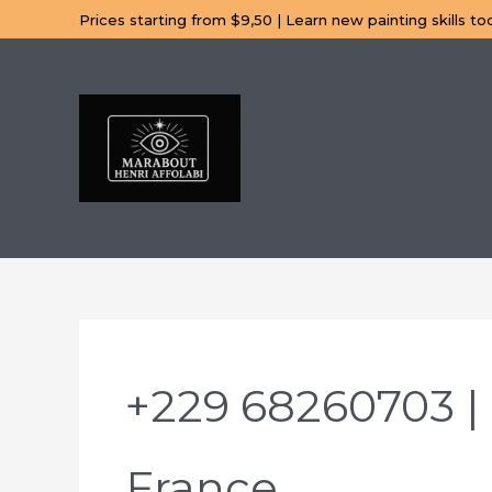
Aller
Prices starting from $9,50 | Learn new painting skills to
au
contenu
+229 68260703 |
France