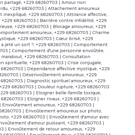
n partagé
,
+229 68260703 | Amour non
erdu
,
+229 68260703 | Attachement amoureux
 inexpliqué
,
+229 68260703 | Attirance affective
,
,
+229 68260703 | Barrière contre infidélité
,
+229
ureuse
,
+229 68260703 | Blocage amoureux
,
+229
comportement amoureux
,
+229 68260703 | Charme
ystique
,
+229 68260703 | Cœur brisé
,
+229
 jeté un sort ?
,
+229 68260703 | Comportement
703 | Comportement d’une personne envoûtée
,
e marabout
,
+229 68260703 | Consultation
n spirituelle
,
+229 68260703 | Crise conjugale
,
 68260703 | Dépendance affective mystique
,
+229
8260703 | Désenvoûtement amoureux
,
+229
 68260703 | Diagnostic spirituel amoureux
,
+229
+229 68260703 | Douleur rupture
,
+229 68260703
229 68260703 | Eloigner belle-famille toxique
,
 68260703 | Eloigner rivaux
,
+229 68260703 |
| Envoûtement amoureux
,
+229 68260703 |
68260703 | Envoûtement amoureux sur photo
,
hoto
,
+229 68260703 | Envoûtement d'amour avec
nvoûtement d'amour puissant
,
+229 68260703 |
3 | Envoûtement de retour amoureux
,
+229
9 68260703 | Envoûtement doux
,
+229 68260703 |