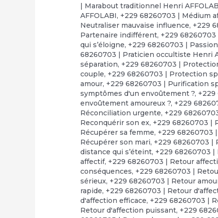
| Marabout traditionnel Henri AFFOLAB
AFFOLABI
,
+229 68260703 | Médium af
Neutraliser mauvaise influence
,
+229 6
Partenaire indifférent
,
+229 68260703 |
qui s’éloigne
,
+229 68260703 | Passion
68260703 | Praticien occultiste Henri
séparation
,
+229 68260703 | Protection
couple
,
+229 68260703 | Protection spi
amour
,
+229 68260703 | Purification sp
symptômes d'un envoûtement ?
,
+229 
envoûtement amoureux ?
,
+229 68260
Réconciliation urgente
,
+229 68260703 
Reconquérir son ex
,
+229 68260703 | 
Récupérer sa femme
,
+229 68260703 
Récupérer son mari
,
+229 68260703 | 
distance qui s’éteint
,
+229 68260703 | R
affectif
,
+229 68260703 | Retour affect
conséquences
,
+229 68260703 | Retour
sérieux
,
+229 68260703 | Retour amou
rapide
,
+229 68260703 | Retour d'affect
d'affection efficace
,
+229 68260703 | Re
Retour d'affection puissant
,
+229 68260