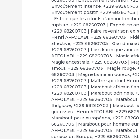
Envoûtement intense
,
+229 68260703 
Envoûtement positif
,
+229 68260703 |
| Est-ce que les rituels d'amour foncti
rupture
,
+229 68260703 | Expert en a
+229 68260703 | Faire revenir son ex 
Henri AFFOLABI
,
+229 68260703 | Fid
affective
,
+229 68260703 | Grand marabo
+229 68260703 | Lien karmique amou
AFFOLABI
,
+229 68260703 | Magie afr
Magie ancestrale
,
+229 68260703 | Mag
amour
,
+229 68260703 | Magie rouge
,
68260703 | Magnétisme amoureux
,
+2
+229 68260703 | Maître spirituel Hen
+229 68260703 | Marabout africain fiab
+229 68260703 | Marabout béninois
,
+
AFFOLABI
,
+229 68260703 | Marabout
Belgique
,
+229 68260703 | Marabout fi
guérisseur Henri AFFOLABI
,
+229 6826
Marabout pour européens
,
+229 68260
68260703 | Marabout pour homme eu
AFFOLABI
,
+229 68260703 | Marabout s
sérieux en Europe
,
+229 68260703 | Ma