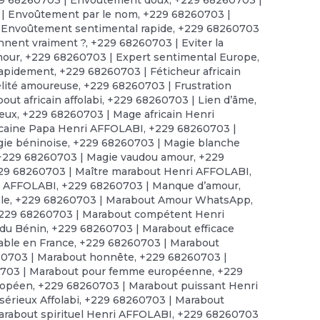
| Envoûtement par le nom
,
+229 68260703 |
 Envoûtement sentimental rapide
,
+229 68260703
onnent vraiment ?
,
+229 68260703 | Eviter la
mour
,
+229 68260703 | Expert sentimental Europe
,
rapidement
,
+229 68260703 | Féticheur africain
élité amoureuse
,
+229 68260703 | Frustration
ut africain affolabi
,
+229 68260703 | Lien d’âme
,
reux
,
+229 68260703 | Mage africain Henri
icaine Papa Henri AFFOLABI
,
+229 68260703 |
ie béninoise
,
+229 68260703 | Magie blanche
+229 68260703 | Magie vaudou amour
,
+229
29 68260703 | Maître marabout Henri AFFOLABI
,
ri AFFOLABI
,
+229 68260703 | Manque d’amour
,
le
,
+229 68260703 | Marabout Amour WhatsApp
,
229 68260703 | Marabout compétent Henri
 du Bénin
,
+229 68260703 | Marabout efficace
able en France
,
+229 68260703 | Marabout
0703 | Marabout honnête
,
+229 68260703 |
703 | Marabout pour femme européenne
,
+229
ropéen
,
+229 68260703 | Marabout puissant Henri
érieux Affolabi
,
+229 68260703 | Marabout
rabout spirituel Henri AFFOLABI
,
+229 68260703