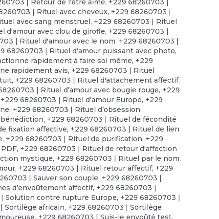
60703 | Retour de l’être aimé
,
+229 68260703 |
8260703 | Rituel avec cheveux
,
+229 68260703 |
tuel avec sang menstruel
,
+229 68260703 | Rituel
l d'amour avec clou de girofle
,
+229 68260703 |
03 | Rituel d'amour avec le nom
,
+229 68260703 |
9 68260703 | Rituel d'amour puissant avec photo
,
nctionne rapidement à faire soi même
,
+229
nne rapidement avis
,
+229 68260703 | Rituel
tuit
,
+229 68260703 | Rituel d'attachement affectif
,
68260703 | Rituel d’amour avec bougie rouge
,
+229
,
+229 68260703 | Rituel d’amour Europe
,
+229
nne
,
+229 68260703 | Rituel d’obsession
 bénédiction
,
+229 68260703 | Rituel de fécondité
e fixation affective
,
+229 68260703 | Rituel de lien
e
,
+229 68260703 | Rituel de purification
,
+229
n PDF
,
+229 68260703 | Rituel de retour d'affection
uction mystique
,
+229 68260703 | Rituel par le nom
,
amour
,
+229 68260703 | Rituel retour affectif
,
+229
260703 | Sauver son couple
,
+229 68260703 |
es d’envoûtement affectif
,
+229 68260703 |
| Solution contre rupture Europe
,
+229 68260703 |
 Sortilège africain
,
+229 68260703 | Sortilège
amoureuse
,
+229 68260703 | Suis-je envoûté test
,