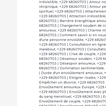
irrésistible
,
+229 68260703 | Amour no
réciproque
,
+229 68260703 | Amour p
spirituel
,
+229 68260703 | Attachement
+229 68260703 | Attraction irrésistible
68260703 | Barrière énergétique amo
68260703 | Changement soudain de 
amoureux
,
+229 68260703 | Charme m
68260703 | Comment savoir si on vous a
d'une personne envoûtée
,
+229 68260
+229 68260703 | Consultation en lign
marabout
,
+229 68260703 | Consultatio
+229 68260703 | Crise de couple
,
+229
68260703 | Désamour soudain
,
+229 6
68260703 | Désespoir amoureux
,
+229
68260703 | Domination sentimentale
,
| Durée d'un envoûtement amoureux
,
+
+229 68260703 | Eloigner rivales
,
+229
Empêcher un divorce
,
+229 68260703 
Envoûtement amoureux Europe
,
+229 
+229 68260703 | Envoûtement avec p
du sang menstruel
,
+229 68260703 | E
Envoûtement de couple
,
+229 6826070
68260703 | Envoûtement définitif
,
+22