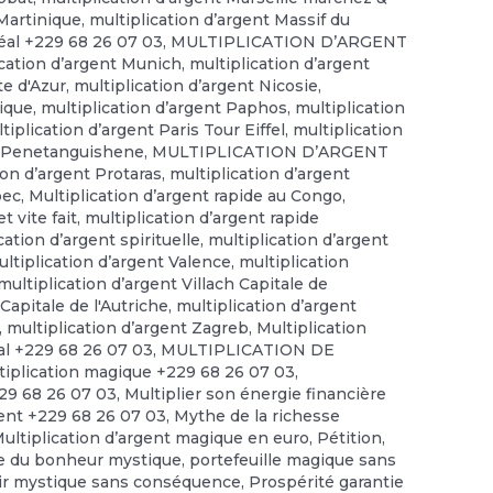
 Martinique
,
multiplication d’argent Massif du
éal +229 68 26 07 03
,
MULTIPLICATION D’ARGENT
ication d’argent Munich
,
multiplication d’argent
te d'Azur
,
multiplication d’argent Nicosie
,
gique
,
multiplication d’argent Paphos
,
multiplication
tiplication d’argent Paris Tour Eiffel
,
multiplication
nt Penetanguishene
,
MULTIPLICATION D’ARGENT
ion d’argent Protaras
,
multiplication d’argent
bec
,
Multiplication d’argent rapide au Congo
,
t vite fait
,
multiplication d’argent rapide
cation d’argent spirituelle
,
multiplication d’argent
ltiplication d’argent Valence
,
multiplication
multiplication d’argent Villach Capitale de
Capitale de l'Autriche
,
multiplication d’argent
,
multiplication d’argent Zagreb
,
Multiplication
tal +229 68 26 07 03
,
MULTIPLICATION DE
tiplication magique +229 68 26 07 03
,
229 68 26 07 03
,
Multiplier son énergie financière
gent +229 68 26 07 03
,
Mythe de la richesse
Multiplication d’argent magique en euro
,
Pétition
,
e du bonheur mystique
,
portefeuille magique sans
ir mystique sans conséquence
,
Prospérité garantie