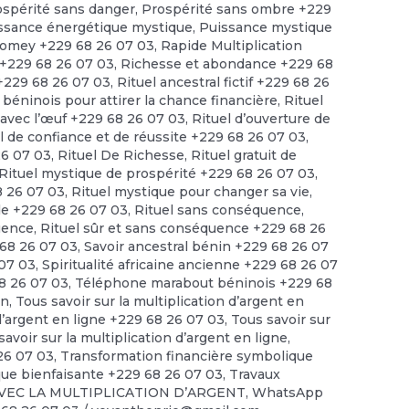
ospérité sans danger
,
Prospérité sans ombre +229
ssance énergétique mystique
,
Puissance mystique
omey +229 68 26 07 03
,
Rapide Multiplication
 +229 68 26 07 03
,
Richesse et abondance +229 68
 +229 68 26 07 03
,
Rituel ancestral fictif +229 68 26
 béninois pour attirer la chance financière
,
Rituel
t avec l’œuf +229 68 26 07 03
,
Rituel d’ouverture de
l de confiance et de réussite +229 68 26 07 03
,
26 07 03
,
Rituel De Richesse
,
Rituel gratuit de
Rituel mystique de prospérité +229 68 26 07 03
,
8 26 07 03
,
Rituel mystique pour changer sa vie
,
ide +229 68 26 07 03
,
Rituel sans conséquence
,
quence
,
Rituel sûr et sans conséquence +229 68 26
68 26 07 03
,
Savoir ancestral bénin +229 68 26 07
 07 03
,
Spiritualité africaine ancienne +229 68 26 07
68 26 07 03
,
Téléphone marabout béninois +229 68
en
,
Tous savoir sur la multiplication d’argent en
 d’argent en ligne +229 68 26 07 03
,
Tous savoir sur
savoir sur la multiplication d’argent en ligne
,
 26 07 03
,
Transformation financière symbolique
ue bienfaisante +229 68 26 07 03
,
Travaux
VEC LA MULTIPLICATION D’ARGENT
,
WhatsApp