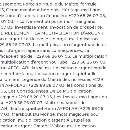
stissement
,
Force spirituelle du Maître
,
formule
03
,
Grand marabout béninois
,
Héritage mystique
Histoire d’illumination financière +229 68 26 07 03
,
6 07 03
,
inconvénient du porte monnaie grand
 07 03
,
investissement
,
Invocation de prospérité
,
STE REELEMENT
,
LA MULTIPLICATION D’ARGENT
ion d’argent La Nouvelle Union
,
la multiplication
229 68 26 07 03
,
La multiplication d’argent rapide et
tion d’argent rapide sans consequences
,
La
efficace et rapide +229 68 26 07 03
,
La multiplication
 multiplication d’argent YouTube +229 68 26 07 03
,
enri AFFOLABI
,
la vrai multiplication d’argent rapide
 secret de la multiplication d’argent spirituelle
,
la lumière
,
Légende du Maître des richesses +229
ri AFFOLABI +229 68 26 07 03
,
les conditions du
 03
,
Les Conséquences De La Multiplication
magique +229 68 26 07 03
,
Les travaux mystiques du
se +229 68 26 07 03
,
Maître marabout de
OLABI
,
Maître spirituel Henri AFFOLABI +229 68 26
07 03
,
Marabout Du Monde
,
mots magiques pour
pication
,
multiplication d’argent À Bruxelles
,
ication d’argent Bratant Wallon
,
multiplication