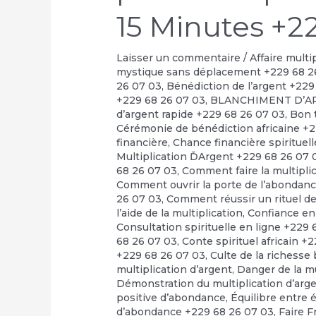
15 Minutes +2
Laisser un commentaire
/
Affaire multi
mystique sans déplacement +229 68 2
26 07 03
,
Bénédiction de l’argent +229
+229 68 26 07 03
,
BLANCHIMENT D’A
d’argent rapide +229 68 26 07 03
,
Bon t
Cérémonie de bénédiction africaine +
financière
,
Chance financière spirituel
Multiplication ĎArgent +229 68 26 07 
68 26 07 03
,
Comment faire la multipli
Comment ouvrir la porte de l’abondan
26 07 03
,
Comment réussir un rituel de 
l’aide de la multiplication
,
Confiance en
Consultation spirituelle en ligne +229
68 26 07 03
,
Conte spirituel africain +
+229 68 26 07 03
,
Culte de la richesse
multiplication d’argent
,
Danger de la m
Démonstration du multiplication d’arg
positive d’abondance
,
Équilibre entre 
d’abondance +229 68 26 07 03
,
Faire F