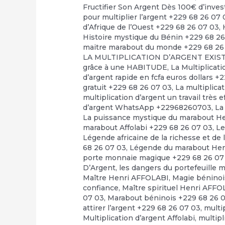
Fructifier Son Argent Dès 100€ d’inve
pour multiplier l’argent +229 68 26 07 
d’Afrique de l’Ouest +229 68 26 07 03
,
Histoire mystique du Bénin +229 68 2
maitre marabout du monde +229 68 26
LA MULTIPLICATION D’ARGENT EXI
grâce à une HABITUDE
,
La Multiplicat
d’argent rapide en fcfa euros dollars +
gratuit +229 68 26 07 03
,
La multiplica
multiplication d’argent un travail très 
d’argent WhatsApp +22968260703
,
La
La puissance mystique du marabout H
marabout Affolabi +229 68 26 07 03
,
Le
Légende africaine de la richesse et de 
68 26 07 03
,
Légende du marabout Hen
porte monnaie magique +229 68 26 07
D’Argent
,
les dangers du portefeuille 
Maître Henri AFFOLABI
,
Magie béninoi
confiance
,
Maître spirituel Henri AFF
07 03
,
Marabout béninois +229 68 26 
attirer l’argent +229 68 26 07 03
,
multi
Multiplication d’argent Affolabi
,
multipl