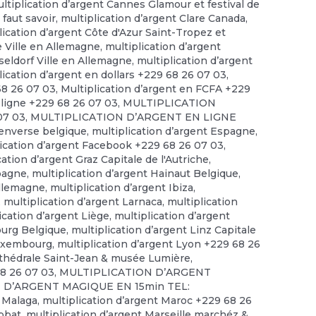
ltiplication d’argent Cannes Glamour et festival de
 faut savoir
,
multiplication d’argent Clare Canada
,
lication d’argent Côte d'Azur Saint-Tropez et
e Ville en Allemagne
,
multiplication d’argent
seldorf Ville en Allemagne
,
multiplication d’argent
lication d’argent en dollars +229 68 26 07 03
,
68 26 07 03
,
Multiplication d’argent en FCFA +229
 ligne +229 68 26 07 03
,
MULTIPLICATION
07 03
,
MULTIPLICATION D’ARGENT EN LIGNE
 enverse belgique
,
multiplication d’argent Espagne
,
lication d’argent Facebook +229 68 26 07 03
,
cation d’argent Graz Capitale de l'Autriche
,
spagne
,
multiplication d’argent Hainaut Belgique
,
allemagne
,
multiplication d’argent Ibiza
,
,
multiplication d’argent Larnaca
,
multiplication
ication d’argent Liège
,
multiplication d’argent
ourg Belgique
,
multiplication d’argent Linz Capitale
Luxembourg
,
multiplication d’argent Lyon +229 68 26
rthédrale Saint-Jean & musée Lumière
,
68 26 07 03
,
MULTIPLICATION D’ARGENT
 D’ARGENT MAGIQUE EN 15min TEL:
t Malaga
,
multiplication d’argent Maroc +229 68 26
abbat
,
multiplication d’argent Marseille marchéz &