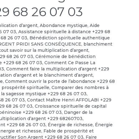
29 68 26 07 03
plication d’argent
,
Abondance mystique
,
Aide
6 07 03
,
Assistance spirituelle à distance +229 68
 68 26 07 03
,
Bénédiction spirituelle authentique
RGENT PRIDI SANS CONSÉQUENCE
,
blanchiment
out savoir sur la multiplication d’argent
,
229 68 26 07 03
,
Cérémonie de bénédiction
le +229 68 26 07 03
,
Comment Ce Passe La
03
,
Comment faire la multiplication d’argent +229
cation d’argent et le blanchiment d’argent
,
ce
,
Comment ouvrir la porte de l’abondance +229 68
prospérité spirituelle
,
Comparer des nombres à
 la sagesse mystique +229 68 26 07 03
,
 68 26 07 03
,
Contact Maître Henri AFFOLABI +229
229 68 26 07 03
,
Croissance spirituelle de capital
 béninoise +229 68 26 07 03
,
Danger de la
ultiplication d’argent +229 68260703
,
ent +229 68 26 07 03
,
Énergie de richesse
,
Énergie
énergie et richesse
,
Fable de prospérité et
ructifier Son Argent +229 68 26 07 03
,
Faire