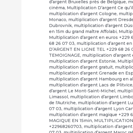
d’argent Bruxelles près de Belgique
,
mu
cinéma
,
Multiplication D’argent Ce qu’il
multiplication d’argent Cologne
,
multip
Monaco
,
multiplication d’argent Dresd
Dubrovnik
,
multiplication d’argent Düs
en 15m du grand maître Affolabi
,
Multip
Multiplication d’argent en euros +229 
68 26 07 03
,
multiplication d’argent en
D’ARGENT EN LIGNE TEL +229 68 26 
TEMOIGNAGE
,
multiplication d’argent
multiplication d’argent Estonie
,
Multip
multiplication d’argent gratuit
,
multipli
multiplication d’argent Grenade en E
multiplication d’argent Hambourg en 
multiplication d’argent Lacs de Plitvice
d’argent Le Mont-Saint-Michel
,
multipl
Limassol
,
multiplication d’argent Limb
de l'Autriche
,
multiplication d’argent 
07 03
,
multiplication d’argent Lyon Ca
multiplication d’argent magique +229 
MAGIQUE EN 15min
,
MULTIPLICATION
+22968260703
,
multiplication d’argen
07 03
,
multiplication d’argent Maroc r