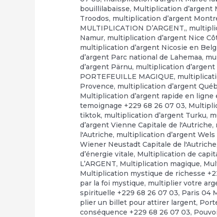
bouillilabaisse
,
Multiplication d’argent
Troodos
,
multiplication d’argent Montr
MULTIPLICATION D’ARGENT,
,
multipl
Namur
,
multiplication d’argent Nice Cô
multiplication d’argent Nicosie en Bel
d’argent Parc national de Lahemaa
,
mul
d’argent Pärnu
,
multiplication d’arge
PORTEFEUILLE MAGIQUE
,
multiplicat
Provence
,
multiplication d’argent Qué
Multiplication d’argent rapide en ligne e
temoignage +229 68 26 07 03
,
Multipli
tiktok
,
multiplication d’argent Turku
,
mu
d’argent Vienne Capitale de l'Autriche
,
l'Autriche
,
multiplication d’argent Wels 
Wiener Neustadt Capitale de l'Autriche
d’énergie vitale
,
Multiplication de capi
L’ARGENT
,
Multiplication magique
,
Mul
Multiplication mystique de richesse +
par la foi mystique
,
multiplier votre ar
spirituelle +229 68 26 07 03
,
Paris 04 
plier un billet pour attirer largent
,
Port
conséquence +229 68 26 07 03
,
Pouvo