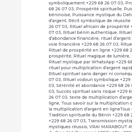
symboliquement +229 68 26 07 03
,
Pr
68 26 07 03
,
Prospérité spirituelle
,
Pui
béninoise
,
Puissance mystique du Dah
d’argent
,
Récit symbolique de réussite
26 07 03
,
Rituel africain de prospérité
07 03
,
Rituel bénin authentique
,
Rituel
d’abondance financière
,
rituel d’argen
voie financière +229 68 26 07 03
,
Ritue
Rituel de prospérité en ligne +229 68 
prospérité
,
Rituel magique de lumière
,
Rituel mystique par WhatsApp +229 6
rituel pour multiplication d’argent rap
Rituel spirituel sans danger ni consé
07 03
,
Rituel vodoun symbolique +229 
03
,
Sérénité et abondance +229 68 26
03
,
Succès spirituel sans risque +229 
26 07 03
,
texte de multiplication d’arg
ligne
,
Tous savoir sur la multiplication
la multiplication d’argent en ligneTous 
Tradition spirituelle du Bénin +229 68
+229 68 26 07 03
,
Transmission mystiq
mystiques réussis
,
VRAI MARABOUT A