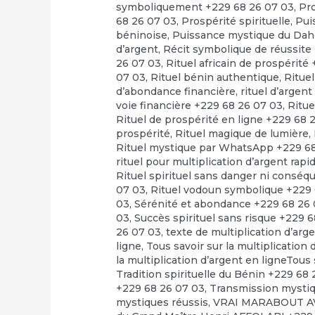
symboliquement +229 68 26 07 03
,
Pr
68 26 07 03
,
Prospérité spirituelle
,
Pui
béninoise
,
Puissance mystique du Dah
d’argent
,
Récit symbolique de réussite
26 07 03
,
Rituel africain de prospérité
07 03
,
Rituel bénin authentique
,
Rituel
d’abondance financière
,
rituel d’argen
voie financière +229 68 26 07 03
,
Ritue
Rituel de prospérité en ligne +229 68 
prospérité
,
Rituel magique de lumière
,
Rituel mystique par WhatsApp +229 6
rituel pour multiplication d’argent rap
Rituel spirituel sans danger ni consé
07 03
,
Rituel vodoun symbolique +229 
03
,
Sérénité et abondance +229 68 26
03
,
Succès spirituel sans risque +229 
26 07 03
,
texte de multiplication d’arg
ligne
,
Tous savoir sur la multiplication
la multiplication d’argent en ligneTous 
Tradition spirituelle du Bénin +229 68
+229 68 26 07 03
,
Transmission mystiq
mystiques réussis
,
VRAI MARABOUT A