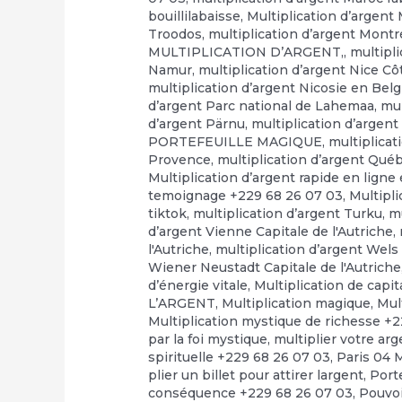
bouillilabaisse
,
Multiplication d’argent
Troodos
,
multiplication d’argent Montr
MULTIPLICATION D’ARGENT,
,
multipl
Namur
,
multiplication d’argent Nice Cô
multiplication d’argent Nicosie en Bel
d’argent Parc national de Lahemaa
,
mul
d’argent Pärnu
,
multiplication d’arge
PORTEFEUILLE MAGIQUE
,
multiplicat
Provence
,
multiplication d’argent Qué
Multiplication d’argent rapide en ligne e
temoignage +229 68 26 07 03
,
Multipli
tiktok
,
multiplication d’argent Turku
,
mu
d’argent Vienne Capitale de l'Autriche
,
l'Autriche
,
multiplication d’argent Wels 
Wiener Neustadt Capitale de l'Autriche
d’énergie vitale
,
Multiplication de capi
L’ARGENT
,
Multiplication magique
,
Mul
Multiplication mystique de richesse +
par la foi mystique
,
multiplier votre ar
spirituelle +229 68 26 07 03
,
Paris 04 
plier un billet pour attirer largent
,
Port
conséquence +229 68 26 07 03
,
Pouvo