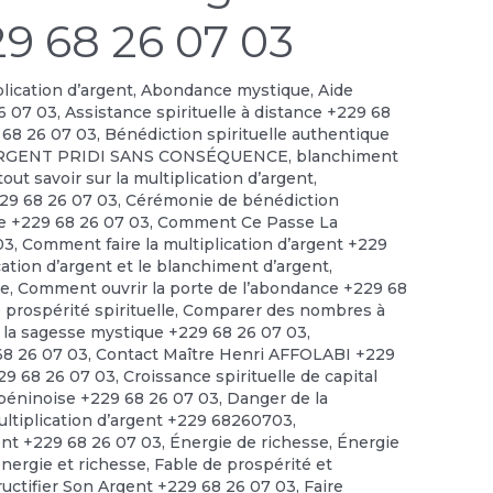
29 68 26 07 03
plication d’argent
,
Abondance mystique
,
Aide
6 07 03
,
Assistance spirituelle à distance +229 68
 68 26 07 03
,
Bénédiction spirituelle authentique
RGENT PRIDI SANS CONSÉQUENCE
,
blanchiment
out savoir sur la multiplication d’argent
,
229 68 26 07 03
,
Cérémonie de bénédiction
le +229 68 26 07 03
,
Comment Ce Passe La
03
,
Comment faire la multiplication d’argent +229
cation d’argent et le blanchiment d’argent
,
ce
,
Comment ouvrir la porte de l’abondance +229 68
prospérité spirituelle
,
Comparer des nombres à
 la sagesse mystique +229 68 26 07 03
,
 68 26 07 03
,
Contact Maître Henri AFFOLABI +229
229 68 26 07 03
,
Croissance spirituelle de capital
 béninoise +229 68 26 07 03
,
Danger de la
ultiplication d’argent +229 68260703
,
ent +229 68 26 07 03
,
Énergie de richesse
,
Énergie
énergie et richesse
,
Fable de prospérité et
ructifier Son Argent +229 68 26 07 03
,
Faire