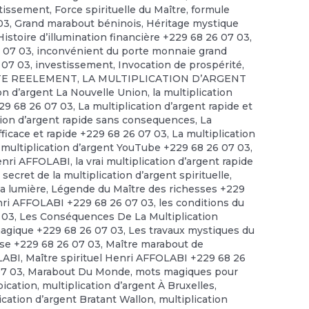
stissement
,
Force spirituelle du Maître
,
formule
03
,
Grand marabout béninois
,
Héritage mystique
Histoire d’illumination financière +229 68 26 07 03
,
6 07 03
,
inconvénient du porte monnaie grand
 07 03
,
investissement
,
Invocation de prospérité
,
STE REELEMENT
,
LA MULTIPLICATION D’ARGENT
ion d’argent La Nouvelle Union
,
la multiplication
229 68 26 07 03
,
La multiplication d’argent rapide et
tion d’argent rapide sans consequences
,
La
efficace et rapide +229 68 26 07 03
,
La multiplication
 multiplication d’argent YouTube +229 68 26 07 03
,
enri AFFOLABI
,
la vrai multiplication d’argent rapide
 secret de la multiplication d’argent spirituelle
,
la lumière
,
Légende du Maître des richesses +229
ri AFFOLABI +229 68 26 07 03
,
les conditions du
 03
,
Les Conséquences De La Multiplication
magique +229 68 26 07 03
,
Les travaux mystiques du
se +229 68 26 07 03
,
Maître marabout de
OLABI
,
Maître spirituel Henri AFFOLABI +229 68 26
07 03
,
Marabout Du Monde
,
mots magiques pour
pication
,
multiplication d’argent À Bruxelles
,
ication d’argent Bratant Wallon
,
multiplication