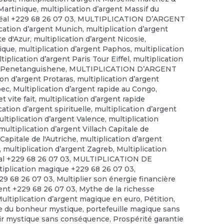
 Martinique
,
multiplication d’argent Massif du
éal +229 68 26 07 03
,
MULTIPLICATION D’ARGENT
ication d’argent Munich
,
multiplication d’argent
te d'Azur
,
multiplication d’argent Nicosie
,
gique
,
multiplication d’argent Paphos
,
multiplication
tiplication d’argent Paris Tour Eiffel
,
multiplication
nt Penetanguishene
,
MULTIPLICATION D’ARGENT
ion d’argent Protaras
,
multiplication d’argent
bec
,
Multiplication d’argent rapide au Congo
,
t vite fait
,
multiplication d’argent rapide
cation d’argent spirituelle
,
multiplication d’argent
ltiplication d’argent Valence
,
multiplication
multiplication d’argent Villach Capitale de
Capitale de l'Autriche
,
multiplication d’argent
,
multiplication d’argent Zagreb
,
Multiplication
tal +229 68 26 07 03
,
MULTIPLICATION DE
tiplication magique +229 68 26 07 03
,
229 68 26 07 03
,
Multiplier son énergie financière
gent +229 68 26 07 03
,
Mythe de la richesse
Multiplication d’argent magique en euro
,
Pétition
,
e du bonheur mystique
,
portefeuille magique sans
ir mystique sans conséquence
,
Prospérité garantie