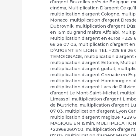
d’argent Bruxelles près de Belgique
,
mu
cinéma
,
Multiplication D’argent Ce qu’il
multiplication d’argent Cologne
,
multip
Monaco
,
multiplication d’argent Dresd
Dubrovnik
,
multiplication d’argent Düs
en 15m du grand maître Affolabi
,
Multip
Multiplication d’argent en euros +229 
68 26 07 03
,
multiplication d’argent en
D’ARGENT EN LIGNE TEL +229 68 26 
TEMOIGNAGE
,
multiplication d’argent
multiplication d’argent Estonie
,
Multip
multiplication d’argent gratuit
,
multipli
multiplication d’argent Grenade en E
multiplication d’argent Hambourg en 
multiplication d’argent Lacs de Plitvice
d’argent Le Mont-Saint-Michel
,
multipl
Limassol
,
multiplication d’argent Limb
de l'Autriche
,
multiplication d’argent 
07 03
,
multiplication d’argent Lyon Ca
multiplication d’argent magique +229 
MAGIQUE EN 15min
,
MULTIPLICATION
+22968260703
,
multiplication d’argen
07 03
,
multiplication d’argent Maroc r