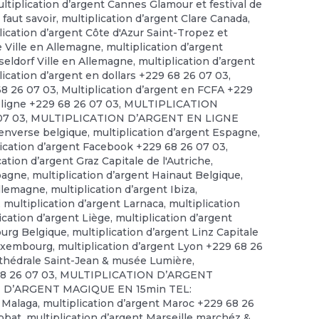
ltiplication d’argent Cannes Glamour et festival de
 faut savoir
,
multiplication d’argent Clare Canada
,
lication d’argent Côte d'Azur Saint-Tropez et
e Ville en Allemagne
,
multiplication d’argent
seldorf Ville en Allemagne
,
multiplication d’argent
lication d’argent en dollars +229 68 26 07 03
,
68 26 07 03
,
Multiplication d’argent en FCFA +229
 ligne +229 68 26 07 03
,
MULTIPLICATION
07 03
,
MULTIPLICATION D’ARGENT EN LIGNE
 enverse belgique
,
multiplication d’argent Espagne
,
lication d’argent Facebook +229 68 26 07 03
,
cation d’argent Graz Capitale de l'Autriche
,
spagne
,
multiplication d’argent Hainaut Belgique
,
allemagne
,
multiplication d’argent Ibiza
,
,
multiplication d’argent Larnaca
,
multiplication
ication d’argent Liège
,
multiplication d’argent
ourg Belgique
,
multiplication d’argent Linz Capitale
Luxembourg
,
multiplication d’argent Lyon +229 68 26
rthédrale Saint-Jean & musée Lumière
,
68 26 07 03
,
MULTIPLICATION D’ARGENT
 D’ARGENT MAGIQUE EN 15min TEL:
t Malaga
,
multiplication d’argent Maroc +229 68 26
abbat
,
multiplication d’argent Marseille marchéz &