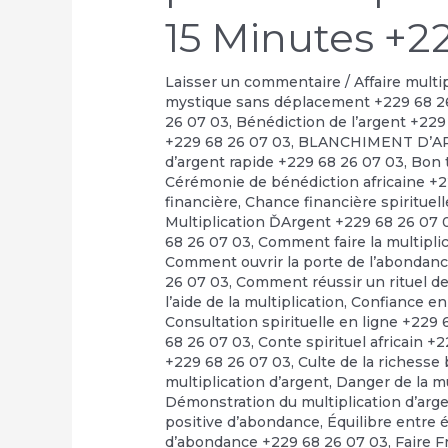
15 Minutes +2
Laisser un commentaire
/
Affaire multi
mystique sans déplacement +229 68 2
26 07 03
,
Bénédiction de l’argent +229
+229 68 26 07 03
,
BLANCHIMENT D’A
d’argent rapide +229 68 26 07 03
,
Bon t
Cérémonie de bénédiction africaine +
financière
,
Chance financière spirituel
Multiplication ĎArgent +229 68 26 07 
68 26 07 03
,
Comment faire la multipli
Comment ouvrir la porte de l’abondan
26 07 03
,
Comment réussir un rituel de 
l’aide de la multiplication
,
Confiance en
Consultation spirituelle en ligne +229
68 26 07 03
,
Conte spirituel africain +
+229 68 26 07 03
,
Culte de la richesse
multiplication d’argent
,
Danger de la m
Démonstration du multiplication d’arg
positive d’abondance
,
Équilibre entre 
d’abondance +229 68 26 07 03
,
Faire F