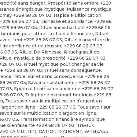
ospérité sans danger
,
Prospérité sans ombre +229
ssance énergétique mystique
,
Puissance mystique
omey +229 68 26 07 03
,
Rapide Multiplication
 +229 68 26 07 03
,
Richesse et abondance +229 68
 +229 68 26 07 03
,
Rituel ancestral fictif +229 68 26
 béninois pour attirer la chance financière
,
Rituel
t avec l’œuf +229 68 26 07 03
,
Rituel d’ouverture de
l de confiance et de réussite +229 68 26 07 03
,
26 07 03
,
Rituel De Richesse
,
Rituel gratuit de
Rituel mystique de prospérité +229 68 26 07 03
,
8 26 07 03
,
Rituel mystique pour changer sa vie
,
ide +229 68 26 07 03
,
Rituel sans conséquence
,
quence
,
Rituel sûr et sans conséquence +229 68 26
68 26 07 03
,
Savoir ancestral bénin +229 68 26 07
 07 03
,
Spiritualité africaine ancienne +229 68 26 07
68 26 07 03
,
Téléphone marabout béninois +229 68
en
,
Tous savoir sur la multiplication d’argent en
 d’argent en ligne +229 68 26 07 03
,
Tous savoir sur
savoir sur la multiplication d’argent en ligne
,
 26 07 03
,
Transformation financière symbolique
ue bienfaisante +229 68 26 07 03
,
Travaux
VEC LA MULTIPLICATION D’ARGENT
,
WhatsApp