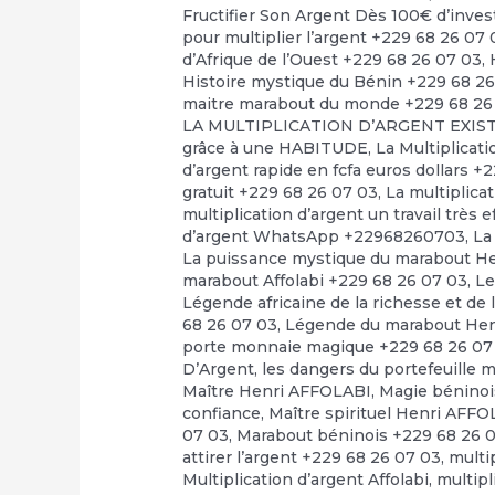
Fructifier Son Argent Dès 100€ d’inve
pour multiplier l’argent +229 68 26 07 
d’Afrique de l’Ouest +229 68 26 07 03
,
Histoire mystique du Bénin +229 68 2
maitre marabout du monde +229 68 26
LA MULTIPLICATION D’ARGENT EXI
grâce à une HABITUDE
,
La Multiplicat
d’argent rapide en fcfa euros dollars +
gratuit +229 68 26 07 03
,
La multiplica
multiplication d’argent un travail très 
d’argent WhatsApp +22968260703
,
La
La puissance mystique du marabout H
marabout Affolabi +229 68 26 07 03
,
Le
Légende africaine de la richesse et de 
68 26 07 03
,
Légende du marabout Hen
porte monnaie magique +229 68 26 07
D’Argent
,
les dangers du portefeuille 
Maître Henri AFFOLABI
,
Magie béninoi
confiance
,
Maître spirituel Henri AFF
07 03
,
Marabout béninois +229 68 26 
attirer l’argent +229 68 26 07 03
,
multi
Multiplication d’argent Affolabi
,
multipl