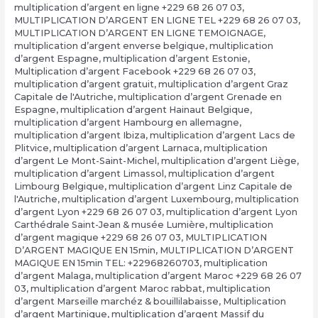
multiplication d’argent en ligne +229 68 26 07 03
,
MULTIPLICATION D’ARGENT EN LIGNE TEL +229 68 26 07 03
,
MULTIPLICATION D’ARGENT EN LIGNE TEMOIGNAGE
,
multiplication d’argent enverse belgique
,
multiplication
d’argent Espagne
,
multiplication d’argent Estonie
,
Multiplication d’argent Facebook +229 68 26 07 03
,
multiplication d’argent gratuit
,
multiplication d’argent Graz
Capitale de l'Autriche
,
multiplication d’argent Grenade en
Espagne
,
multiplication d’argent Hainaut Belgique
,
multiplication d’argent Hambourg en allemagne
,
multiplication d’argent Ibiza
,
multiplication d’argent Lacs de
Plitvice
,
multiplication d’argent Larnaca
,
multiplication
d’argent Le Mont-Saint-Michel
,
multiplication d’argent Liège
,
multiplication d’argent Limassol
,
multiplication d’argent
Limbourg Belgique
,
multiplication d’argent Linz Capitale de
l'Autriche
,
multiplication d’argent Luxembourg
,
multiplication
d’argent Lyon +229 68 26 07 03
,
multiplication d’argent Lyon
Carthédrale Saint-Jean & musée Lumière
,
multiplication
d’argent magique +229 68 26 07 03
,
MULTIPLICATION
D’ARGENT MAGIQUE EN 15min
,
MULTIPLICATION D’ARGENT
MAGIQUE EN 15min TEL: +22968260703
,
multiplication
d’argent Malaga
,
multiplication d’argent Maroc +229 68 26 07
03
,
multiplication d’argent Maroc rabbat
,
multiplication
d’argent Marseille marchéz & bouillilabaisse
,
Multiplication
d’argent Martinique
,
multiplication d’argent Massif du