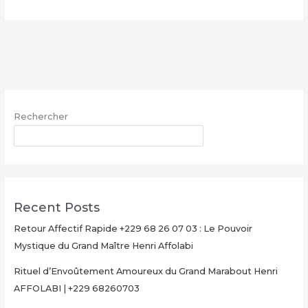
Multiplication
d’Argent
Magique
avec
le
Grand
Maître
Rechercher
Henri
AFFOLABI
RECHERCHER
–
Secret
Rituel
Authentique
Recent Posts
et
Ultra-
Retour Affectif Rapide +229 68 26 07 03 : Le Pouvoir
Rapide
Mystique du Grand Maître Henri Affolabi
pour
Rituel d’Envoûtement Amoureux du Grand Marabout Henri
Multiplier
AFFOLABI | +229 68260703
Votre
Argent