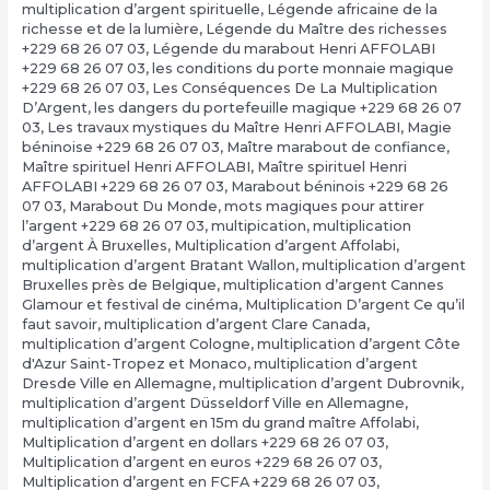
multiplication d’argent spirituelle
,
Légende africaine de la
richesse et de la lumière
,
Légende du Maître des richesses
+229 68 26 07 03
,
Légende du marabout Henri AFFOLABI
+229 68 26 07 03
,
les conditions du porte monnaie magique
+229 68 26 07 03
,
Les Conséquences De La Multiplication
D’Argent
,
les dangers du portefeuille magique +229 68 26 07
03
,
Les travaux mystiques du Maître Henri AFFOLABI
,
Magie
béninoise +229 68 26 07 03
,
Maître marabout de confiance
,
Maître spirituel Henri AFFOLABI
,
Maître spirituel Henri
AFFOLABI +229 68 26 07 03
,
Marabout béninois +229 68 26
07 03
,
Marabout Du Monde
,
mots magiques pour attirer
l’argent +229 68 26 07 03
,
multipication
,
multiplication
d’argent À Bruxelles
,
Multiplication d’argent Affolabi
,
multiplication d’argent Bratant Wallon
,
multiplication d’argent
Bruxelles près de Belgique
,
multiplication d’argent Cannes
Glamour et festival de cinéma
,
Multiplication D’argent Ce qu’il
faut savoir
,
multiplication d’argent Clare Canada
,
multiplication d’argent Cologne
,
multiplication d’argent Côte
d'Azur Saint-Tropez et Monaco
,
multiplication d’argent
Dresde Ville en Allemagne
,
multiplication d’argent Dubrovnik
,
multiplication d’argent Düsseldorf Ville en Allemagne
,
multiplication d’argent en 15m du grand maître Affolabi
,
Multiplication d’argent en dollars +229 68 26 07 03
,
Multiplication d’argent en euros +229 68 26 07 03
,
Multiplication d’argent en FCFA +229 68 26 07 03
,