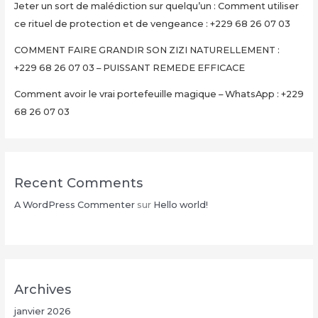
Jeter un sort de malédiction sur quelqu’un : Comment utiliser
en
ce rituel de protection et de vengeance : +229 68 26 07 03
15
Minutes
COMMENT FAIRE GRANDIR SON ZIZI NATURELLEMENT :
+229
+229 68 26 07 03 – PUISSANT REMEDE EFFICACE
68
Comment avoir le vrai portefeuille magique – WhatsApp : +229
26
68 26 07 03
07
03
Recent Comments
A WordPress Commenter
sur
Hello world!
Archives
janvier 2026