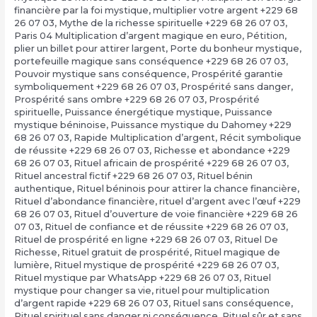
financière par la foi mystique
,
multiplier votre argent +229 68
26 07 03
,
Mythe de la richesse spirituelle +229 68 26 07 03
,
Paris 04 Multiplication d’argent magique en euro
,
Pétition
,
plier un billet pour attirer largent
,
Porte du bonheur mystique
,
portefeuille magique sans conséquence +229 68 26 07 03
,
Pouvoir mystique sans conséquence
,
Prospérité garantie
symboliquement +229 68 26 07 03
,
Prospérité sans danger
,
Prospérité sans ombre +229 68 26 07 03
,
Prospérité
spirituelle
,
Puissance énergétique mystique
,
Puissance
mystique béninoise
,
Puissance mystique du Dahomey +229
68 26 07 03
,
Rapide Multiplication d’argent
,
Récit symbolique
de réussite +229 68 26 07 03
,
Richesse et abondance +229
68 26 07 03
,
Rituel africain de prospérité +229 68 26 07 03
,
Rituel ancestral fictif +229 68 26 07 03
,
Rituel bénin
authentique
,
Rituel béninois pour attirer la chance financière
,
Rituel d’abondance financière
,
rituel d’argent avec l’œuf +229
68 26 07 03
,
Rituel d’ouverture de voie financière +229 68 26
07 03
,
Rituel de confiance et de réussite +229 68 26 07 03
,
Rituel de prospérité en ligne +229 68 26 07 03
,
Rituel De
Richesse
,
Rituel gratuit de prospérité
,
Rituel magique de
lumière
,
Rituel mystique de prospérité +229 68 26 07 03
,
Rituel mystique par WhatsApp +229 68 26 07 03
,
Rituel
mystique pour changer sa vie
,
rituel pour multiplication
d’argent rapide +229 68 26 07 03
,
Rituel sans conséquence
,
Rituel spirituel sans danger ni conséquence
,
Rituel sûr et sans