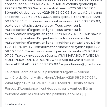
conséquence +229 68 26 07 03
,
Rituel vodoun symbolique
+229 68 26 07 03
,
Savoir ancestral bénin +229 68 26 07 03
,
Sérénité et abondance +229 68 26 07 03
,
Spiritualité africaine
ancienne +229 68 26 07 03
,
Succès spirituel sans risque +229
68 26 07 03
,
Téléphone marabout béninois +229 68 26 07 03
,
texte de multiplication d’argen
,
Tous savoir sur la
multiplication d’argent en ligne
,
Tous savoir sur la
multiplication d’argent en ligne +229 68 26 07 03
,
Tous savoir
sur la multiplication d’argent en ligneTous savoir sur la
multiplication d’argent en ligne
,
Tradition spirituelle du Bénin
+229 68 26 07 03
,
Transformation financière symbolique +229
68 26 07 03
,
Transmission mystique bienfaisante +229 68 26
07 03
,
Travaux mystiques réussis
,
VRAI MARABOUT AVEC LA
MULTIPLICATION D’ARGENT
,
WhatsApp du Grand Maître
Henri AFFOLABI +229 68 26 07 03
/
voyanthenrie@gmail.com
Le Rituel Sacré de la Multiplication d’Argent — Sous la
Lumière du Grand Maître Henri Affolabi +229 68 26 07 03 📞
WhatsApp : +229 68 26 07 03 🌿 L’Appel du Destin et des
Forces d’Abondance Il est des soirs où le vent du Bénin
murmure dans les feuilles des palmiers, et où les […]
La
Lire la suite »