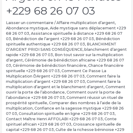
+229 68 26 07 03
Laisser un commentaire
/
Affaire multiplication d’argent
,
Abondance mystique
,
Aide mystique sans déplacement +229
68 26 07 03
,
Assistance spirituelle à distance +229 68 26 07
03
,
Bénédiction de l’argent +229 68 26 07 03
,
Bénédiction
spirituelle authentique +229 68 26 07 03
,
BLANCHIMENT
D’ARGENT PRIDI SANS CONSÉQUENCE
,
blanchiment d’argent
rapide +229 68 26 07 03
,
Bon tout savoir sur la multiplication
d’argent
,
Cérémonie de bénédiction africaine +229 68 26 07
03
,
Cérémonie de bénédiction financière
,
Chance financière
spirituelle +229 68 26 07 03
,
Comment Ce Passe La
Multiplication ĎArgent +229 68 26 07 03
,
Comment faire la
multiplication d’argent +229 68 26 07 03
,
Comment faire la
multiplication d’argent et le blanchiment d’argent
,
Comment
ouvrir la porte de l’abondance
,
Comment ouvrir la porte de
l’abondance +229 68 26 07 03
,
Comment réussir un rituel de
prospérité spirituelle
,
Comparer des nombres à l’aide de la
multiplication
,
Confiance en la sagesse mystique +229 68 26
07 03
,
Consultation spirituelle en ligne +229 68 26 07 03
,
Contact Maître Henri AFFOLABI +229 68 26 07 03
,
Conte
spirituel africain +229 68 26 07 03
,
Croissance spirituelle de
capital +229 68 26 07 03
,
Culte de la richesse béninoise +229