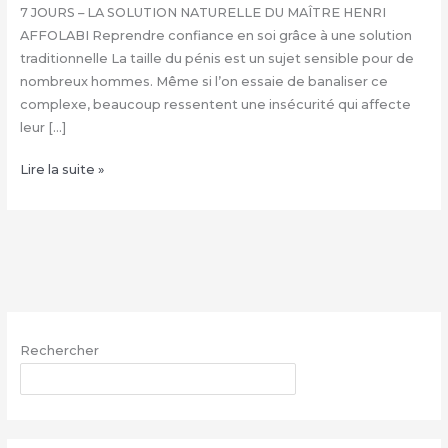
7 JOURS – LA SOLUTION NATURELLE DU MAÎTRE HENRI
AFFOLABI Reprendre confiance en soi grâce à une solution
traditionnelle La taille du pénis est un sujet sensible pour de
nombreux hommes. Même si l’on essaie de banaliser ce
complexe, beaucoup ressentent une insécurité qui affecte
leur […]
COMMENT
Lire la suite »
FAIRE
GRANDIR
SON
ZIZI
NATURELLEMENT
:
+229
Rechercher
68
26
RECHERCHER
07
03
–