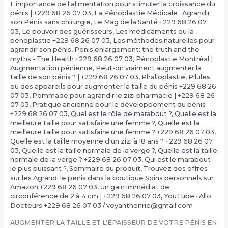
L'importance de l'alimentation pour stimuler la croissance du
pénis | +229 68 26 07 03
,
La Pénoplastie Médicale : Agrandir
son Pénis sans chirurgie
,
Le Mag de la Santé +229 68 26 07
03
,
Le pouvoir des guérisseurs
,
Les médicaments ou la
pénoplastie +229 68 26 07 03
,
Les méthodes naturelles pour
agrandir son pénis
,
Penis enlargement: the truth and the
myths - The Health +229 68 26 07 03
,
Pénoplastie Montréal |
Augmentation pénienne
,
Peut-on vraiment augmenter la
taille de son pénis ? | +229 68 26 07 03
,
Phalloplastie
,
Pilules
ou des appareils pour augmenter la taille du pénis +229 68 26
07 03
,
Pommade pour agrandir le zizi pharmacie | +229 68 26
07 03
,
Pratique ancienne pour le développement du pénis
+229 68 26 07 03
,
Quel est le rôle de marabout ?
,
Quelle est la
meilleure taille pour satisfaire une femme ?
,
Quelle est la
meilleure taille pour satisfaire une femme ? +229 68 26 07 03
,
Quelle est la taille moyenne d'un zizi à 18 ans ? +229 68 26 07
03
,
Quelle est la taille normale de la verge ?
,
Quelle est la taille
normale de la verge ? +229 68 26 07 03
,
Qui est le marabout
le plus puissant ?
,
Sommaire du produit
,
Trouvez des offres
sur les Agrandi le penis dans la boutique Soins personnels sur
Amazon +229 68 26 07 03
,
Un gain immédiat de
circonférence de 2 à 4 cm | +229 68 26 07 03
,
YouTube · Allo
Docteurs +229 68 26 07 03
/
voyanthenrie@gmail.com
AUGMENTER LA TAILLE ET L’ÉPAISSEUR DE VOTRE PÉNIS EN