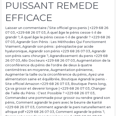
PUISSANT REMEDE
EFFICACE
Laisser un commentaire
/
Site officiel gros penis | +229 68 26
07 03
,
+229 68 26 07 03
,
À quel âge le pénis cesse-t-il de
grandir ?
,
À quel âge le pénis cesse-t-il de grandir ? +229 68 26
07 03
,
Agrandir Son Pénis : Les Méthodes Qui Fonctionnent
Vraiment
,
Agrandir son pénis : pénoplastie par acide
hyaluronique
,
Agrandir son pénis +229 68 26 07 03
,
Agrandir
son pénis sans chirurgie ?
,
Agrandissement du penis +229 68
26 07 03
,
Allo Docteurs +229 68 26 07 03
,
Augmentation de la
circonférence du pénis de l'ordre de deux à quatre
centimètres en moyenne
,
Augmentation pénienne
,
Augmenter la taille ou la circonférence du pénis
,
Ayez une
alimentation saine et équilibrée
,
Boutique Agrandi le penis -
Site officiel Amazon +229 68 26 07 03
,
Boutique Penis long
,
Ça va grossir et devenir longue | +229 68 26 07 03
,
Changer
de Taille du Pénis : C'est Possible ? +229 68 26 07 03
,
Commandez une pommade pour grossir ou rendre grand son
pénis
,
Comment agrandir le peni avec le beurre de karité
+229 68 26 07 03
,
Comment agrandir le peni naturellement en
afrique pdf +229 68 26 07 03
,
Comment agrandir le pénis ?
,