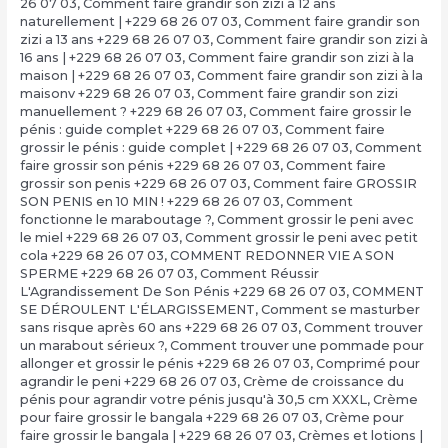
26 07 03
,
Comment faire grandir son zizi a 12 ans
naturellement | +229 68 26 07 03
,
Comment faire grandir son
zizi a 13 ans +229 68 26 07 03
,
Comment faire grandir son zizi à
16 ans | +229 68 26 07 03
,
Comment faire grandir son zizi à la
maison | +229 68 26 07 03
,
Comment faire grandir son zizi à la
maisonv +229 68 26 07 03
,
Comment faire grandir son zizi
manuellement ? +229 68 26 07 03
,
Comment faire grossir le
pénis : guide complet +229 68 26 07 03
,
Comment faire
grossir le pénis : guide complet | +229 68 26 07 03
,
Comment
faire grossir son pénis +229 68 26 07 03
,
Comment faire
grossir son penis +229 68 26 07 03
,
Comment faire GROSSIR
SON PENIS en 10 MIN ! +229 68 26 07 03
,
Comment
fonctionne le maraboutage ?
,
Comment grossir le peni avec
le miel +229 68 26 07 03
,
Comment grossir le peni avec petit
cola +229 68 26 07 03
,
COMMENT REDONNER VIE A SON
SPERME +229 68 26 07 03
,
Comment Réussir
L'Agrandissement De Son Pénis +229 68 26 07 03
,
COMMENT
SE DÉROULENT L'ÉLARGISSEMENT
,
Comment se masturber
sans risque après 60 ans +229 68 26 07 03
,
Comment trouver
un marabout sérieux ?
,
Comment trouver une pommade pour
allonger et grossir le pénis +229 68 26 07 03
,
Comprimé pour
agrandir le peni +229 68 26 07 03
,
Crème de croissance du
pénis pour agrandir votre pénis jusqu'à 30,5 cm XXXL
,
Crème
pour faire grossir le bangala +229 68 26 07 03
,
Crème pour
faire grossir le bangala | +229 68 26 07 03
,
Crèmes et lotions |