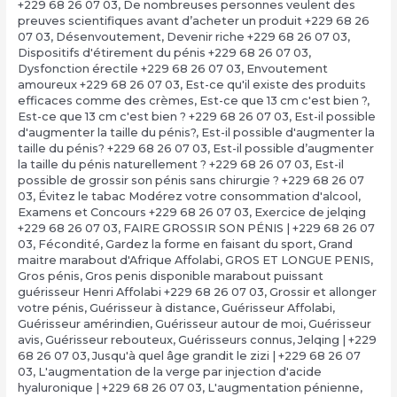
+229 68 26 07 03
,
De nombreuses personnes veulent des
preuves scientifiques avant d’acheter un produit +229 68 26
07 03
,
Désenvoutement
,
Devenir riche +229 68 26 07 03
,
Dispositifs d'étirement du pénis +229 68 26 07 03
,
Dysfonction érectile +229 68 26 07 03
,
Envoutement
amoureux +229 68 26 07 03
,
Est-ce qu'il existe des produits
efficaces comme des crèmes
,
Est-ce que 13 cm c'est bien ?,
Est-ce que 13 cm c'est bien ? +229 68 26 07 03
,
Est-il possible
d'augmenter la taille du pénis?
,
Est-il possible d'augmenter la
taille du pénis? +229 68 26 07 03
,
Est-il possible d’augmenter
la taille du pénis naturellement ? +229 68 26 07 03
,
Est-il
possible de grossir son pénis sans chirurgie ? +229 68 26 07
03
,
Évitez le tabac Modérez votre consommation d'alcool
,
Examens et Concours +229 68 26 07 03
,
Exercice de jelqing
+229 68 26 07 03
,
FAIRE GROSSIR SON PÉNIS | +229 68 26 07
03
,
Fécondité
,
Gardez la forme en faisant du sport
,
Grand
maitre marabout d'Afrique Affolabi
,
GROS ET LONGUE PENIS
,
Gros pénis
,
Gros penis disponible marabout puissant
guérisseur Henri Affolabi +229 68 26 07 03
,
Grossir et allonger
votre pénis
,
Guérisseur à distance
,
Guérisseur Affolabi
,
Guérisseur amérindien
,
Guérisseur autour de moi
,
Guérisseur
avis
,
Guérisseur rebouteux
,
Guérisseurs connus
,
Jelqing | +229
68 26 07 03
,
Jusqu'à quel âge grandit le zizi | +229 68 26 07
03
,
L'augmentation de la verge par injection d'acide
hyaluronique | +229 68 26 07 03
,
L'augmentation pénienne
,