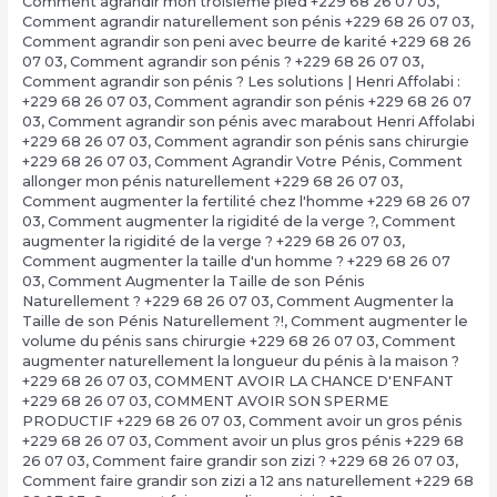
Comment agrandir mon troisième pied +229 68 26 07 03
,
Comment agrandir naturellement son pénis +229 68 26 07 03
,
Comment agrandir son peni avec beurre de karité +229 68 26
07 03
,
Comment agrandir son pénis ? +229 68 26 07 03
,
Comment agrandir son pénis ? Les solutions | Henri Affolabi :
+229 68 26 07 03
,
Comment agrandir son pénis +229 68 26 07
03
,
Comment agrandir son pénis avec marabout Henri Affolabi
+229 68 26 07 03
,
Comment agrandir son pénis sans chirurgie
+229 68 26 07 03
,
Comment Agrandir Votre Pénis
,
Comment
allonger mon pénis naturellement +229 68 26 07 03
,
Comment augmenter la fertilité chez l'homme +229 68 26 07
03
,
Comment augmenter la rigidité de la verge ?
,
Comment
augmenter la rigidité de la verge ? +229 68 26 07 03
,
Comment augmenter la taille d'un homme ? +229 68 26 07
03
,
Comment Augmenter la Taille de son Pénis
Naturellement ? +229 68 26 07 03
,
Comment Augmenter la
Taille de son Pénis Naturellement ?!
,
Comment augmenter le
volume du pénis sans chirurgie +229 68 26 07 03
,
Comment
augmenter naturellement la longueur du pénis à la maison ?
+229 68 26 07 03
,
COMMENT AVOIR LA CHANCE D'ENFANT
+229 68 26 07 03
,
COMMENT AVOIR SON SPERME
PRODUCTIF +229 68 26 07 03
,
Comment avoir un gros pénis
+229 68 26 07 03
,
Comment avoir un plus gros pénis +229 68
26 07 03
,
Comment faire grandir son zizi ? +229 68 26 07 03
,
Comment faire grandir son zizi a 12 ans naturellement +229 68