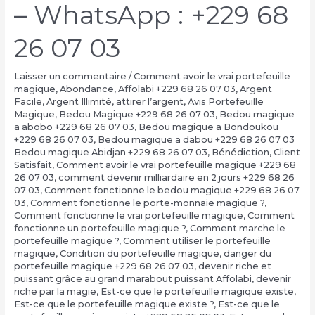
– WhatsApp : +229 68
26 07 03
Laisser un commentaire
/
Comment avoir le vrai portefeuille
magique
,
Abondance
,
Affolabi +229 68 26 07 03
,
Argent
Facile
,
Argent Illimité
,
attirer l’argent
,
Avis Portefeuille
Magique
,
Bedou Magique +229 68 26 07 03
,
Bedou magique
a abobo +229 68 26 07 03
,
Bedou magique a Bondoukou
+229 68 26 07 03
,
Bedou magique a dabou +229 68 26 07 03
Bedou magique Abidjan +229 68 26 07 03
,
Bénédiction
,
Client
Satisfait
,
Comment avoir le vrai portefeuille magique +229 68
26 07 03
,
comment devenir milliardaire en 2 jours +229 68 26
07 03
,
Comment fonctionne le bedou magique +229 68 26 07
03
,
Comment fonctionne le porte-monnaie magique ?
,
Comment fonctionne le vrai portefeuille magique
,
Comment
fonctionne un portefeuille magique ?
,
Comment marche le
portefeuille magique ?
,
Comment utiliser le portefeuille
magique
,
Condition du portefeuille magique
,
danger du
portefeuille magique +229 68 26 07 03
,
devenir riche et
puissant grâce au grand marabout puissant Affolabi
,
devenir
riche par la magie
,
Est-ce que le portefeuille magique existe
,
Est-ce que le portefeuille magique existe ?
,
Est-ce que le