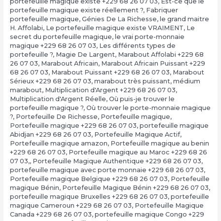
portefeuille magique existe +229 68 26 07 03
,
Est-ce que le
portefeuille magique existe réellement ?
,
Fabriquer
portefeuille magique
,
Génies De La Richesse
,
le grand maitre
H. Affolabi
,
Le portefeuille magique existe VRAIMENT
,
Le
secret du portefeuille magique
,
le vrai porte-monnaie
magique +229 68 26 07 03
,
Les différents types de
portefeuille ?
,
Magie De Largent
,
Marabout Affolabi +229 68
26 07 03
,
Marabout Africain
,
Marabout Africain Puissant +229
68 26 07 03
,
Marabout Puissant +229 68 26 07 03
,
Marabout
Sérieux +229 68 26 07 03
,
marabout très puissant
,
médium
marabout
,
Multiplication d'Argent +229 68 26 07 03
,
Multiplication d'Argent Réelle
,
Où puis-je trouver le
portefeuille magique ?
,
Où trouver le porte-monnaie magique
?
,
Portefeuille De Richesse
,
Portefeuille magique
,
Portefeuille magique +229 68 26 07 03
,
portefeuille magique
Abidjan +229 68 26 07 03
,
Portefeuille Magique Actif
,
Portefeuille magique amazon
,
Portefeuille magique au benin
+229 68 26 07 03
,
Portefeuille magique au Maroc +229 68 26
07 03,
,
Portefeuille Magique Authentique +229 68 26 07 03
,
portefeuille magique avec porte monnaie +229 68 26 07 03
,
Portefeuille magique Belgique +229 68 26 07 03
,
Portefeuille
magique Bénin
,
Portefeuille Magique Bénin +229 68 26 07 03
,
portefeuille magique Bruxelles +229 68 26 07 03
,
portefeuille
magique Cameroun +229 68 26 07 03
,
Portefeuille Magique
Canada +229 68 26 07 03
,
portefeuille magique Congo +229