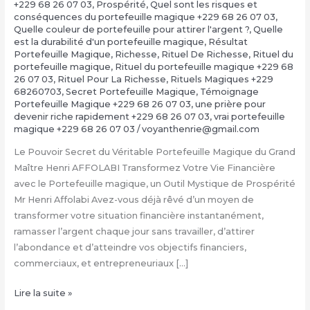
+229 68 26 07 03
,
Prospérité
,
Quel sont les risques et
conséquences du portefeuille magique +229 68 26 07 03
,
Quelle couleur de portefeuille pour attirer l'argent ?
,
Quelle
est la durabilité d'un portefeuille magique
,
Résultat
Portefeuille Magique
,
Richesse
,
Rituel De Richesse
,
Rituel du
portefeuille magique
,
Rituel du portefeuille magique +229 68
26 07 03
,
Rituel Pour La Richesse
,
Rituels Magiques +229
68260703
,
Secret Portefeuille Magique
,
Témoignage
Portefeuille Magique +229 68 26 07 03
,
une prière pour
devenir riche rapidement +229 68 26 07 03
,
vrai portefeuille
magique +229 68 26 07 03
/
voyanthenrie@gmail.com
Le Pouvoir Secret du Véritable Portefeuille Magique du Grand
Maître Henri AFFOLABI Transformez Votre Vie Financière
avec le Portefeuille magique, un Outil Mystique de Prospérité
Mr Henri Affolabi Avez-vous déjà rêvé d’un moyen de
transformer votre situation financière instantanément,
ramasser l’argent chaque jour sans travailler, d’attirer
l’abondance et d’atteindre vos objectifs financiers,
commerciaux, et entrepreneuriaux […]
Comment
Lire la suite »
avoir