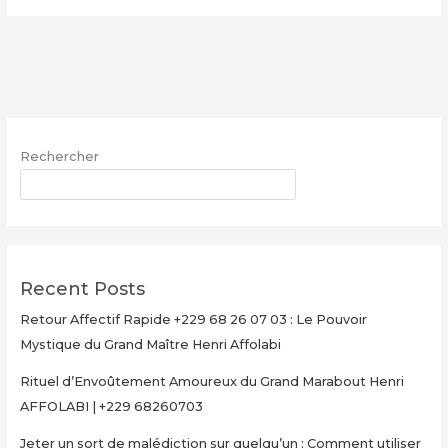
le
vrai
portefeuille
magique
–
WhatsApp
Rechercher
:
+229
RECHERCHER
68
26
07
03
Recent Posts
Retour Affectif Rapide +229 68 26 07 03 : Le Pouvoir
Mystique du Grand Maître Henri Affolabi
Rituel d’Envoûtement Amoureux du Grand Marabout Henri
AFFOLABI | +229 68260703
Jeter un sort de malédiction sur quelqu’un : Comment utiliser