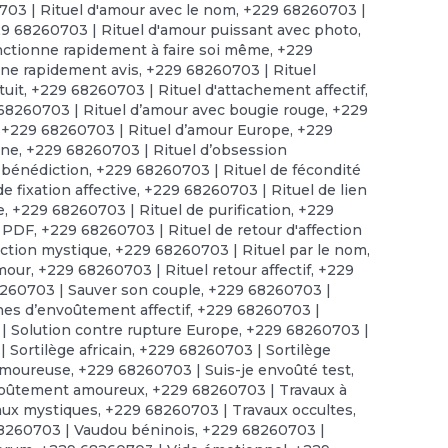
03 | Rituel d'amour avec le nom
,
+229 68260703 |
9 68260703 | Rituel d'amour puissant avec photo
,
nctionne rapidement à faire soi même
,
+229
nne rapidement avis
,
+229 68260703 | Rituel
tuit
,
+229 68260703 | Rituel d'attachement affectif
,
68260703 | Rituel d’amour avec bougie rouge
,
+229
,
+229 68260703 | Rituel d’amour Europe
,
+229
nne
,
+229 68260703 | Rituel d’obsession
 bénédiction
,
+229 68260703 | Rituel de fécondité
e fixation affective
,
+229 68260703 | Rituel de lien
e
,
+229 68260703 | Rituel de purification
,
+229
n PDF
,
+229 68260703 | Rituel de retour d'affection
uction mystique
,
+229 68260703 | Rituel par le nom
,
amour
,
+229 68260703 | Rituel retour affectif
,
+229
260703 | Sauver son couple
,
+229 68260703 |
es d’envoûtement affectif
,
+229 68260703 |
| Solution contre rupture Europe
,
+229 68260703 |
 Sortilège africain
,
+229 68260703 | Sortilège
amoureuse
,
+229 68260703 | Suis-je envoûté test
,
voûtement amoureux
,
+229 68260703 | Travaux à
aux mystiques
,
+229 68260703 | Travaux occultes
,
8260703 | Vaudou béninois
,
+229 68260703 |