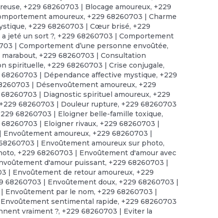
ureuse
,
+229 68260703 | Blocage amoureux
,
+229
comportement amoureux
,
+229 68260703 | Charme
ystique
,
+229 68260703 | Cœur brisé
,
+229
 jeté un sort ?
,
+229 68260703 | Comportement
703 | Comportement d’une personne envoûtée
,
e marabout
,
+229 68260703 | Consultation
n spirituelle
,
+229 68260703 | Crise conjugale
,
 68260703 | Dépendance affective mystique
,
+229
8260703 | Désenvoûtement amoureux
,
+229
 68260703 | Diagnostic spirituel amoureux
,
+229
+229 68260703 | Douleur rupture
,
+229 68260703
229 68260703 | Eloigner belle-famille toxique
,
 68260703 | Eloigner rivaux
,
+229 68260703 |
| Envoûtement amoureux
,
+229 68260703 |
68260703 | Envoûtement amoureux sur photo
,
hoto
,
+229 68260703 | Envoûtement d'amour avec
nvoûtement d'amour puissant
,
+229 68260703 |
3 | Envoûtement de retour amoureux
,
+229
9 68260703 | Envoûtement doux
,
+229 68260703 |
| Envoûtement par le nom
,
+229 68260703 |
 Envoûtement sentimental rapide
,
+229 68260703
onnent vraiment ?
,
+229 68260703 | Eviter la