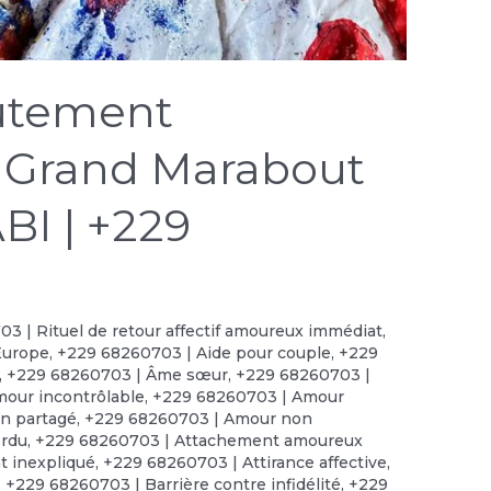
oûtement
 Grand Marabout
BI | +229
3 | Rituel de retour affectif amoureux immédiat
,
Europe
,
+229 68260703 | Aide pour couple
,
+229
,
+229 68260703 | Âme sœur
,
+229 68260703 |
our incontrôlable
,
+229 68260703 | Amour
n partagé
,
+229 68260703 | Amour non
erdu
,
+229 68260703 | Attachement amoureux
 inexpliqué
,
+229 68260703 | Attirance affective
,
,
+229 68260703 | Barrière contre infidélité
,
+229