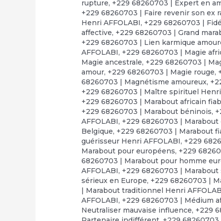
rupture
,
+229 68260703 | Expert en a
+229 68260703 | Faire revenir son ex 
Henri AFFOLABI
,
+229 68260703 | Fid
affective
,
+229 68260703 | Grand marabo
+229 68260703 | Lien karmique amou
AFFOLABI
,
+229 68260703 | Magie afr
Magie ancestrale
,
+229 68260703 | Mag
amour
,
+229 68260703 | Magie rouge
,
68260703 | Magnétisme amoureux
,
+2
+229 68260703 | Maître spirituel Hen
+229 68260703 | Marabout africain fiab
+229 68260703 | Marabout béninois
,
+
AFFOLABI
,
+229 68260703 | Marabout
Belgique
,
+229 68260703 | Marabout fi
guérisseur Henri AFFOLABI
,
+229 6826
Marabout pour européens
,
+229 68260
68260703 | Marabout pour homme eu
AFFOLABI
,
+229 68260703 | Marabout s
sérieux en Europe
,
+229 68260703 | Ma
| Marabout traditionnel Henri AFFOLAB
AFFOLABI
,
+229 68260703 | Médium af
Neutraliser mauvaise influence
,
+229 6
Partenaire indifférent
,
+229 68260703 |