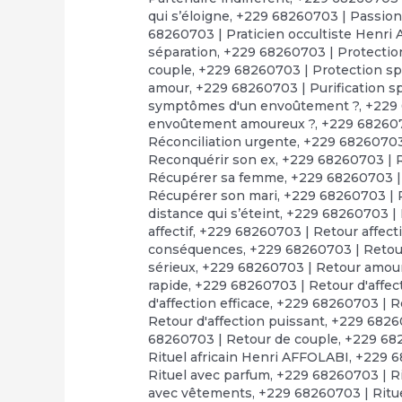
qui s’éloigne
,
+229 68260703 | Passion
68260703 | Praticien occultiste Henri
séparation
,
+229 68260703 | Protection
couple
,
+229 68260703 | Protection spi
amour
,
+229 68260703 | Purification sp
symptômes d'un envoûtement ?
,
+229 
envoûtement amoureux ?
,
+229 68260
Réconciliation urgente
,
+229 68260703 
Reconquérir son ex
,
+229 68260703 | 
Récupérer sa femme
,
+229 68260703 
Récupérer son mari
,
+229 68260703 | 
distance qui s’éteint
,
+229 68260703 | R
affectif
,
+229 68260703 | Retour affect
conséquences
,
+229 68260703 | Retour
sérieux
,
+229 68260703 | Retour amou
rapide
,
+229 68260703 | Retour d'affect
d'affection efficace
,
+229 68260703 | Re
Retour d'affection puissant
,
+229 68260
68260703 | Retour de couple
,
+229 682
Rituel africain Henri AFFOLABI
,
+229 6
Rituel avec parfum
,
+229 68260703 | Ri
avec vêtements
,
+229 68260703 | Ritue