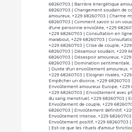
68260703 | Barrière énergétique amo
68260703 | Changement soudain de 
amoureux
,
+229 68260703 | Charme m
68260703 | Comment savoir si on vous a
d'une personne envoûtée
,
+229 68260
+229 68260703 | Consultation en lign
marabout
,
+229 68260703 | Consultatio
+229 68260703 | Crise de couple
,
+229
68260703 | Désamour soudain
,
+229 6
68260703 | Désespoir amoureux
,
+229
68260703 | Domination sentimentale
,
| Durée d'un envoûtement amoureux
,
+
+229 68260703 | Eloigner rivales
,
+229
Empêcher un divorce
,
+229 68260703 
Envoûtement amoureux Europe
,
+229 
+229 68260703 | Envoûtement avec p
du sang menstruel
,
+229 68260703 | E
Envoûtement de couple
,
+229 6826070
68260703 | Envoûtement définitif
,
+22
Envoûtement intense
,
+229 68260703 
Envoûtement positif
,
+229 68260703 |
| Est-ce que les rituels d'amour foncti