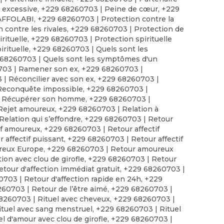
 excessive
,
+229 68260703 | Peine de cœur
,
+229
 AFFOLABI
,
+229 68260703 | Protection contre la
 contre les rivales
,
+229 68260703 | Protection de
rituelle
,
+229 68260703 | Protection spirituelle
irituelle
,
+229 68260703 | Quels sont les
68260703 | Quels sont les symptômes d'un
703 | Ramener son ex
,
+229 68260703 |
| Réconcilier avec son ex
,
+229 68260703 |
Reconquête impossible
,
+229 68260703 |
| Récupérer son homme
,
+229 68260703 |
Rejet amoureux
,
+229 68260703 | Relation à
elation qui s’effondre
,
+229 68260703 | Retour
if amoureux
,
+229 68260703 | Retour affectif
 affectif puissant
,
+229 68260703 | Retour affectif
reux Europe
,
+229 68260703 | Retour amoureux
ion avec clou de girofle
,
+229 68260703 | Retour
tour d'affection immédiat gratuit
,
+229 68260703 |
703 | Retour d'affection rapide en 24h
,
+229
60703 | Retour de l’être aimé
,
+229 68260703 |
8260703 | Rituel avec cheveux
,
+229 68260703 |
tuel avec sang menstruel
,
+229 68260703 | Rituel
l d'amour avec clou de girofle
,
+229 68260703 |