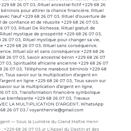
 +229 68 26 07 03
,
Rituel ancestral fictif +229 68 26
 béninois pour attirer la chance financière
,
Rituel
t avec l’œuf +229 68 26 07 03
,
Rituel d’ouverture de
l de confiance et de réussite +229 68 26 07 03
,
26 07 03
,
Rituel De Richesse
,
Rituel gratuit de
Rituel mystique de prospérité +229 68 26 07 03
,
8 26 07 03
,
Rituel mystique pour changer sa vie
,
ide +229 68 26 07 03
,
Rituel sans conséquence
,
quence
,
Rituel sûr et sans conséquence +229 68 26
68 26 07 03
,
Savoir ancestral bénin +229 68 26 07
 07 03
,
Spiritualité africaine ancienne +229 68 26 07
68 26 07 03
,
Téléphone marabout béninois +229 68
en
,
Tous savoir sur la multiplication d’argent en
 d’argent en ligne +229 68 26 07 03
,
Tous savoir sur
savoir sur la multiplication d’argent en ligne
,
 26 07 03
,
Transformation financière symbolique
ue bienfaisante +229 68 26 07 03
,
Travaux
VEC LA MULTIPLICATION D’ARGENT
,
WhatsApp
 68 26 07 03
/
voyanthenrie@gmail.com
’Argent — Sous la Lumière du Grand Maître Henri
: +229 68 26 07 03 🌿 L’Appel du Destin et des