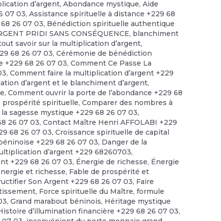
plication d’argent
,
Abondance mystique
,
Aide
6 07 03
,
Assistance spirituelle à distance +229 68
 68 26 07 03
,
Bénédiction spirituelle authentique
RGENT PRIDI SANS CONSÉQUENCE
,
blanchiment
out savoir sur la multiplication d’argent
,
229 68 26 07 03
,
Cérémonie de bénédiction
le +229 68 26 07 03
,
Comment Ce Passe La
03
,
Comment faire la multiplication d’argent +229
cation d’argent et le blanchiment d’argent
,
ce
,
Comment ouvrir la porte de l’abondance +229 68
prospérité spirituelle
,
Comparer des nombres à
 la sagesse mystique +229 68 26 07 03
,
 68 26 07 03
,
Contact Maître Henri AFFOLABI +229
229 68 26 07 03
,
Croissance spirituelle de capital
 béninoise +229 68 26 07 03
,
Danger de la
ultiplication d’argent +229 68260703
,
ent +229 68 26 07 03
,
Énergie de richesse
,
Énergie
énergie et richesse
,
Fable de prospérité et
ructifier Son Argent +229 68 26 07 03
,
Faire
stissement
,
Force spirituelle du Maître
,
formule
03
,
Grand marabout béninois
,
Héritage mystique
Histoire d’illumination financière +229 68 26 07 03
,