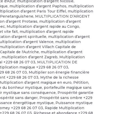
te d'Azur
,
multiplication d’argent Nicosie
,
gique
,
multiplication d’argent Paphos
,
multiplication
tiplication d’argent Paris Tour Eiffel
,
multiplication
nt Penetanguishene
,
MULTIPLICATION D’ARGENT
ion d’argent Protaras
,
multiplication d’argent
bec
,
Multiplication d’argent rapide au Congo
,
t vite fait
,
multiplication d’argent rapide
cation d’argent spirituelle
,
multiplication d’argent
ltiplication d’argent Valence
,
multiplication
multiplication d’argent Villach Capitale de
Capitale de l'Autriche
,
multiplication d’argent
,
multiplication d’argent Zagreb
,
Multiplication
tal +229 68 26 07 03
,
MULTIPLICATION DE
tiplication magique +229 68 26 07 03
,
229 68 26 07 03
,
Multiplier son énergie financière
gent +229 68 26 07 03
,
Mythe de la richesse
Multiplication d’argent magique en euro
,
Pétition
,
e du bonheur mystique
,
portefeuille magique sans
ir mystique sans conséquence
,
Prospérité garantie
ospérité sans danger
,
Prospérité sans ombre +229
ssance énergétique mystique
,
Puissance mystique
omey +229 68 26 07 03
,
Rapide Multiplication
 +229 68 26 07 03
,
Richesse et abondance +229 68