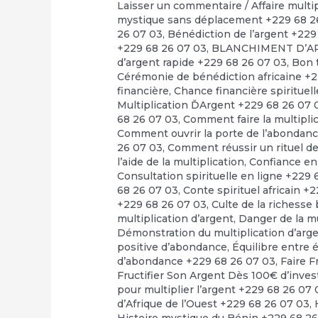
Laisser un commentaire
/
Affaire multi
mystique sans déplacement +229 68 2
26 07 03
,
Bénédiction de l’argent +229
+229 68 26 07 03
,
BLANCHIMENT D’A
d’argent rapide +229 68 26 07 03
,
Bon t
Cérémonie de bénédiction africaine +
financière
,
Chance financière spirituel
Multiplication ĎArgent +229 68 26 07 
68 26 07 03
,
Comment faire la multipli
Comment ouvrir la porte de l’abondan
26 07 03
,
Comment réussir un rituel de 
l’aide de la multiplication
,
Confiance en
Consultation spirituelle en ligne +229
68 26 07 03
,
Conte spirituel africain +
+229 68 26 07 03
,
Culte de la richesse
multiplication d’argent
,
Danger de la m
Démonstration du multiplication d’arg
positive d’abondance
,
Équilibre entre 
d’abondance +229 68 26 07 03
,
Faire F
Fructifier Son Argent Dès 100€ d’inve
pour multiplier l’argent +229 68 26 07 
d’Afrique de l’Ouest +229 68 26 07 03
,