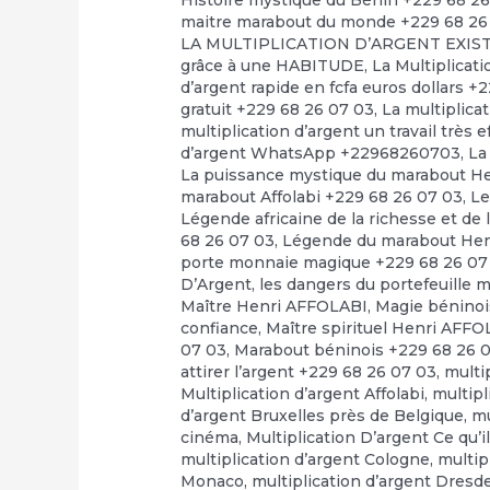
Histoire mystique du Bénin +229 68 2
maitre marabout du monde +229 68 26
LA MULTIPLICATION D’ARGENT EXI
grâce à une HABITUDE
,
La Multiplicat
d’argent rapide en fcfa euros dollars +
gratuit +229 68 26 07 03
,
La multiplica
multiplication d’argent un travail très 
d’argent WhatsApp +22968260703
,
La
La puissance mystique du marabout H
marabout Affolabi +229 68 26 07 03
,
Le
Légende africaine de la richesse et de 
68 26 07 03
,
Légende du marabout Hen
porte monnaie magique +229 68 26 07
D’Argent
,
les dangers du portefeuille 
Maître Henri AFFOLABI
,
Magie béninoi
confiance
,
Maître spirituel Henri AFF
07 03
,
Marabout béninois +229 68 26 
attirer l’argent +229 68 26 07 03
,
multi
Multiplication d’argent Affolabi
,
multipl
d’argent Bruxelles près de Belgique
,
mu
cinéma
,
Multiplication D’argent Ce qu’il
multiplication d’argent Cologne
,
multip
Monaco
,
multiplication d’argent Dresd