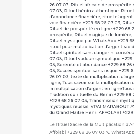
26 07 03
,
Rituel africain de prospérité
07 03
,
Rituel bénin authentique
,
Rituel
d’abondance financière
,
rituel d’argen
voie financière +229 68 26 07 03
,
Ritue
Rituel de prospérité en ligne +229 68 
prospérité
,
Rituel magique de lumière
,
Rituel mystique par WhatsApp +229 6
rituel pour multiplication d’argent rap
Rituel spirituel sans danger ni consé
07 03
,
Rituel vodoun symbolique +229 
03
,
Sérénité et abondance +229 68 26
03
,
Succès spirituel sans risque +229 
26 07 03
,
texte de multiplication d’arg
ligne
,
Tous savoir sur la multiplication
la multiplication d’argent en ligneTous 
Tradition spirituelle du Bénin +229 68
+229 68 26 07 03
,
Transmission mystiq
mystiques réussis
,
VRAI MARABOUT A
du Grand Maître Henri AFFOLABI +229
Le Rituel Sacré de la Multiplication d
Affolabi +229 68 26 07 03 📞 WhatsApp 