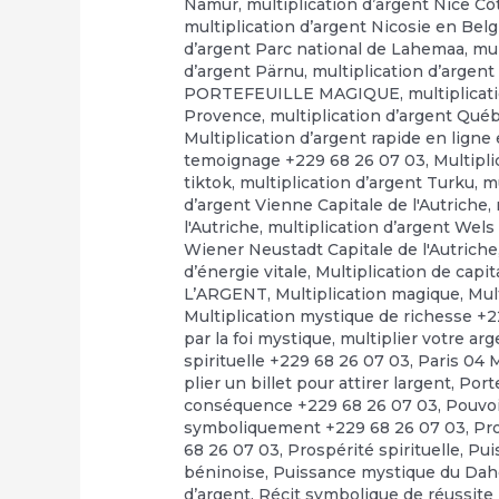
Namur
,
multiplication d’argent Nice Cô
multiplication d’argent Nicosie en Bel
d’argent Parc national de Lahemaa
,
mul
d’argent Pärnu
,
multiplication d’arge
PORTEFEUILLE MAGIQUE
,
multiplicat
Provence
,
multiplication d’argent Qué
Multiplication d’argent rapide en ligne e
temoignage +229 68 26 07 03
,
Multipli
tiktok
,
multiplication d’argent Turku
,
mu
d’argent Vienne Capitale de l'Autriche
,
l'Autriche
,
multiplication d’argent Wels 
Wiener Neustadt Capitale de l'Autriche
d’énergie vitale
,
Multiplication de capi
L’ARGENT
,
Multiplication magique
,
Mul
Multiplication mystique de richesse +
par la foi mystique
,
multiplier votre ar
spirituelle +229 68 26 07 03
,
Paris 04 
plier un billet pour attirer largent
,
Port
conséquence +229 68 26 07 03
,
Pouvo
symboliquement +229 68 26 07 03
,
Pr
68 26 07 03
,
Prospérité spirituelle
,
Pui
béninoise
,
Puissance mystique du Dah
d’argent
,
Récit symbolique de réussite