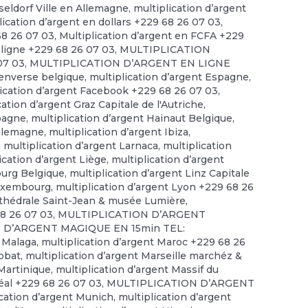
seldorf Ville en Allemagne
,
multiplication d’argent
lication d’argent en dollars +229 68 26 07 03
,
68 26 07 03
,
Multiplication d’argent en FCFA +229
 ligne +229 68 26 07 03
,
MULTIPLICATION
07 03
,
MULTIPLICATION D’ARGENT EN LIGNE
 enverse belgique
,
multiplication d’argent Espagne
,
lication d’argent Facebook +229 68 26 07 03
,
cation d’argent Graz Capitale de l'Autriche
,
spagne
,
multiplication d’argent Hainaut Belgique
,
allemagne
,
multiplication d’argent Ibiza
,
,
multiplication d’argent Larnaca
,
multiplication
ication d’argent Liège
,
multiplication d’argent
ourg Belgique
,
multiplication d’argent Linz Capitale
Luxembourg
,
multiplication d’argent Lyon +229 68 26
rthédrale Saint-Jean & musée Lumière
,
68 26 07 03
,
MULTIPLICATION D’ARGENT
 D’ARGENT MAGIQUE EN 15min TEL:
t Malaga
,
multiplication d’argent Maroc +229 68 26
abbat
,
multiplication d’argent Marseille marchéz &
 Martinique
,
multiplication d’argent Massif du
éal +229 68 26 07 03
,
MULTIPLICATION D’ARGENT
ication d’argent Munich
,
multiplication d’argent