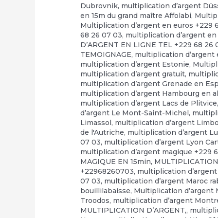
Dubrovnik
,
multiplication d’argent Düs
en 15m du grand maître Affolabi
,
Multip
Multiplication d’argent en euros +229 
68 26 07 03
,
multiplication d’argent en
D’ARGENT EN LIGNE TEL +229 68 26 
TEMOIGNAGE
,
multiplication d’argent
multiplication d’argent Estonie
,
Multip
multiplication d’argent gratuit
,
multipli
multiplication d’argent Grenade en E
multiplication d’argent Hambourg en 
multiplication d’argent Lacs de Plitvice
d’argent Le Mont-Saint-Michel
,
multipl
Limassol
,
multiplication d’argent Limb
de l'Autriche
,
multiplication d’argent 
07 03
,
multiplication d’argent Lyon Ca
multiplication d’argent magique +229 
MAGIQUE EN 15min
,
MULTIPLICATION
+22968260703
,
multiplication d’argen
07 03
,
multiplication d’argent Maroc r
bouillilabaisse
,
Multiplication d’argent
Troodos
,
multiplication d’argent Montr
MULTIPLICATION D’ARGENT,
,
multipl