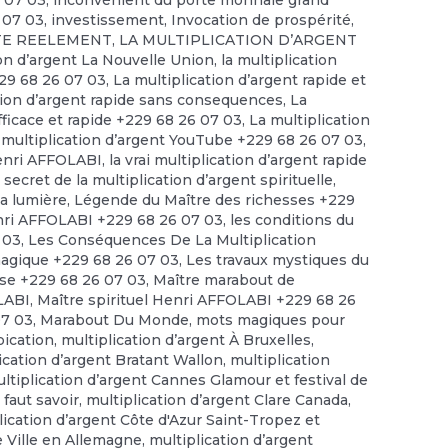
6 07 03
,
inconvénient du porte monnaie grand
 07 03
,
investissement
,
Invocation de prospérité
,
STE REELEMENT
,
LA MULTIPLICATION D’ARGENT
ion d’argent La Nouvelle Union
,
la multiplication
229 68 26 07 03
,
La multiplication d’argent rapide et
tion d’argent rapide sans consequences
,
La
efficace et rapide +229 68 26 07 03
,
La multiplication
 multiplication d’argent YouTube +229 68 26 07 03
,
enri AFFOLABI
,
la vrai multiplication d’argent rapide
 secret de la multiplication d’argent spirituelle
,
la lumière
,
Légende du Maître des richesses +229
ri AFFOLABI +229 68 26 07 03
,
les conditions du
 03
,
Les Conséquences De La Multiplication
magique +229 68 26 07 03
,
Les travaux mystiques du
se +229 68 26 07 03
,
Maître marabout de
OLABI
,
Maître spirituel Henri AFFOLABI +229 68 26
07 03
,
Marabout Du Monde
,
mots magiques pour
pication
,
multiplication d’argent À Bruxelles
,
ication d’argent Bratant Wallon
,
multiplication
ltiplication d’argent Cannes Glamour et festival de
 faut savoir
,
multiplication d’argent Clare Canada
,
lication d’argent Côte d'Azur Saint-Tropez et
e Ville en Allemagne
,
multiplication d’argent