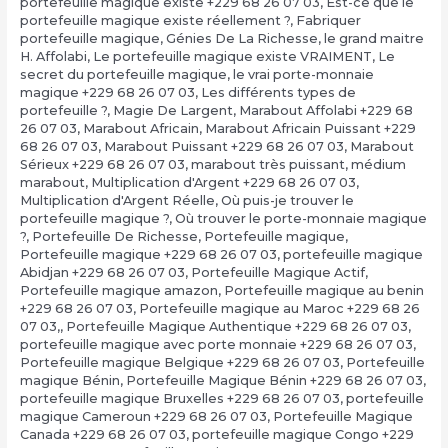
portefeuille magique existe +229 68 26 07 03
,
Est-ce que le
portefeuille magique existe réellement ?
,
Fabriquer
portefeuille magique
,
Génies De La Richesse
,
le grand maitre
H. Affolabi
,
Le portefeuille magique existe VRAIMENT
,
Le
secret du portefeuille magique
,
le vrai porte-monnaie
magique +229 68 26 07 03
,
Les différents types de
portefeuille ?
,
Magie De Largent
,
Marabout Affolabi +229 68
26 07 03
,
Marabout Africain
,
Marabout Africain Puissant +229
68 26 07 03
,
Marabout Puissant +229 68 26 07 03
,
Marabout
Sérieux +229 68 26 07 03
,
marabout très puissant
,
médium
marabout
,
Multiplication d'Argent +229 68 26 07 03
,
Multiplication d'Argent Réelle
,
Où puis-je trouver le
portefeuille magique ?
,
Où trouver le porte-monnaie magique
?
,
Portefeuille De Richesse
,
Portefeuille magique
,
Portefeuille magique +229 68 26 07 03
,
portefeuille magique
Abidjan +229 68 26 07 03
,
Portefeuille Magique Actif
,
Portefeuille magique amazon
,
Portefeuille magique au benin
+229 68 26 07 03
,
Portefeuille magique au Maroc +229 68 26
07 03,
,
Portefeuille Magique Authentique +229 68 26 07 03
,
portefeuille magique avec porte monnaie +229 68 26 07 03
,
Portefeuille magique Belgique +229 68 26 07 03
,
Portefeuille
magique Bénin
,
Portefeuille Magique Bénin +229 68 26 07 03
,
portefeuille magique Bruxelles +229 68 26 07 03
,
portefeuille
magique Cameroun +229 68 26 07 03
,
Portefeuille Magique
Canada +229 68 26 07 03
,
portefeuille magique Congo +229