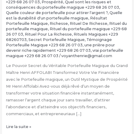
+229 68 26 07 03
,
Prospérité
,
Quel sont les risques et
conséquences du portefeuille magique +229 68 26 07 03
,
Quelle couleur de portefeuille pour attirer l'argent ?
,
Quelle
est la durabilité d'un portefeuille magique
,
Résultat
Portefeuille Magique
,
Richesse
,
Rituel De Richesse
,
Rituel du
portefeuille magique
,
Rituel du portefeuille magique +229 68
26 07 03
,
Rituel Pour La Richesse
,
Rituels Magiques +229
68260703
,
Secret Portefeuille Magique
,
Témoignage
Portefeuille Magique +229 68 26 07 03
,
une prière pour
devenir riche rapidement +229 68 26 07 03
,
vrai portefeuille
magique +229 68 26 07 03
/
voyanthenrie@gmail.com
Le Pouvoir Secret du Véritable Portefeuille Magique du Grand
Maître Henri AFFOLABI Transformez Votre Vie Financière
avec le Portefeuille magique, un Outil Mystique de Prospérité
Mr Henri Affolabi Avez-vous déjà rêvé d’un moyen de
transformer votre situation financière instantanément,
ramasser l’argent chaque jour sans travailler, d’attirer
l’abondance et d’atteindre vos objectifs financiers,
commerciaux, et entrepreneuriaux […]
Comment
Lire la suite »
avoir