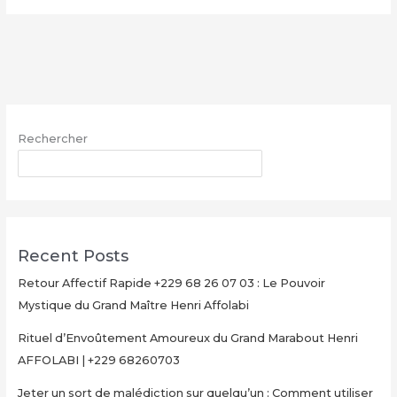
le
vrai
portefeuille
magique
–
WhatsApp
Rechercher
:
+229
RECHERCHER
68
26
07
03
Recent Posts
Retour Affectif Rapide +229 68 26 07 03 : Le Pouvoir
Mystique du Grand Maître Henri Affolabi
Rituel d’Envoûtement Amoureux du Grand Marabout Henri
AFFOLABI | +229 68260703
Jeter un sort de malédiction sur quelqu’un : Comment utiliser