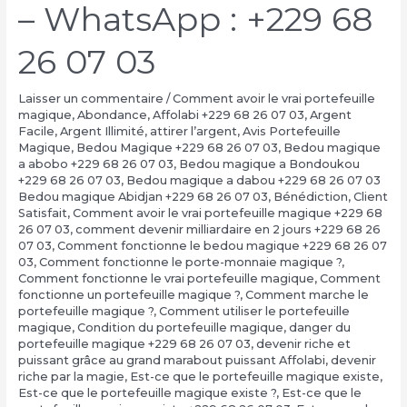
– WhatsApp : +229 68
26 07 03
Laisser un commentaire
/
Comment avoir le vrai portefeuille
magique
,
Abondance
,
Affolabi +229 68 26 07 03
,
Argent
Facile
,
Argent Illimité
,
attirer l’argent
,
Avis Portefeuille
Magique
,
Bedou Magique +229 68 26 07 03
,
Bedou magique
a abobo +229 68 26 07 03
,
Bedou magique a Bondoukou
+229 68 26 07 03
,
Bedou magique a dabou +229 68 26 07 03
Bedou magique Abidjan +229 68 26 07 03
,
Bénédiction
,
Client
Satisfait
,
Comment avoir le vrai portefeuille magique +229 68
26 07 03
,
comment devenir milliardaire en 2 jours +229 68 26
07 03
,
Comment fonctionne le bedou magique +229 68 26 07
03
,
Comment fonctionne le porte-monnaie magique ?
,
Comment fonctionne le vrai portefeuille magique
,
Comment
fonctionne un portefeuille magique ?
,
Comment marche le
portefeuille magique ?
,
Comment utiliser le portefeuille
magique
,
Condition du portefeuille magique
,
danger du
portefeuille magique +229 68 26 07 03
,
devenir riche et
puissant grâce au grand marabout puissant Affolabi
,
devenir
riche par la magie
,
Est-ce que le portefeuille magique existe
,
Est-ce que le portefeuille magique existe ?
,
Est-ce que le