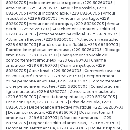
68260703 | Aide sentimentale urgente
,
+229 68260703 |
Âme sœur
,
+229 68260703 | Amour impossible
,
+229
68260703 | Amour incontrôlable
,
+229 68260703 | Amour
irrésistible
,
+229 68260703 | Amour non partagé
,
+229
68260703 | Amour non réciproque
,
+229 68260703 | Amour
perdu
,
+229 68260703 | Attachement amoureux spirituel
,
+229 68260703 | Attachement inexpliqué
,
+229 68260703 |
Attirance affective
,
+229 68260703 | Attraction irrésistible
,
+229 68260703 | Barrière contre infidélité
,
+229 68260703 |
Barrière énergétique amoureuse
,
+229 68260703 | Blocage
amoureux
,
+229 68260703 | Changement soudain de
comportement amoureux
,
+229 68260703 | Charme
amoureux
,
+229 68260703 | Charme mystique
,
+229
68260703 | Cœur brisé
,
+229 68260703 | Comment savoir si
on vous a jeté un sort ?
,
+229 68260703 | Comportement
d'une personne envoûtée
,
+229 68260703 | Comportement
d’une personne envoûtée
,
+229 68260703 | Consultation en
ligne marabout
,
+229 68260703 | Consultation marabout
,
+229 68260703 | Consultation spirituelle
,
+229 68260703 |
Crise conjugale
,
+229 68260703 | Crise de couple
,
+229
68260703 | Dépendance affective mystique
,
+229 68260703
| Désamour soudain
,
+229 68260703 | Désenvoûtement
amoureux
,
+229 68260703 | Désespoir amoureux
,
+229
68260703 | Diagnostic spirituel amoureux
,
+229 68260703 |
Domination sentimentale
,
+229 68260703 | Douleur rupture
,