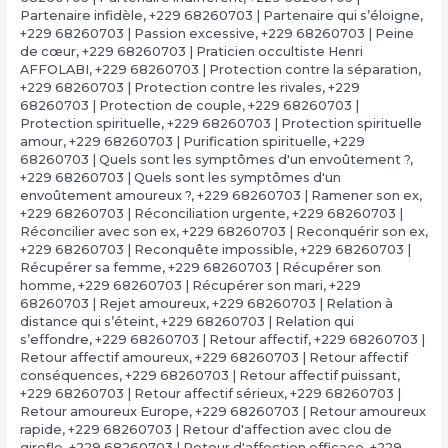
Partenaire infidèle
,
+229 68260703 | Partenaire qui s’éloigne
,
+229 68260703 | Passion excessive
,
+229 68260703 | Peine
de cœur
,
+229 68260703 | Praticien occultiste Henri
AFFOLABI
,
+229 68260703 | Protection contre la séparation
,
+229 68260703 | Protection contre les rivales
,
+229
68260703 | Protection de couple
,
+229 68260703 |
Protection spirituelle
,
+229 68260703 | Protection spirituelle
amour
,
+229 68260703 | Purification spirituelle
,
+229
68260703 | Quels sont les symptômes d'un envoûtement ?
,
+229 68260703 | Quels sont les symptômes d'un
envoûtement amoureux ?
,
+229 68260703 | Ramener son ex
,
+229 68260703 | Réconciliation urgente
,
+229 68260703 |
Réconcilier avec son ex
,
+229 68260703 | Reconquérir son ex
,
+229 68260703 | Reconquête impossible
,
+229 68260703 |
Récupérer sa femme
,
+229 68260703 | Récupérer son
homme
,
+229 68260703 | Récupérer son mari
,
+229
68260703 | Rejet amoureux
,
+229 68260703 | Relation à
distance qui s’éteint
,
+229 68260703 | Relation qui
s’effondre
,
+229 68260703 | Retour affectif
,
+229 68260703 |
Retour affectif amoureux
,
+229 68260703 | Retour affectif
conséquences
,
+229 68260703 | Retour affectif puissant
,
+229 68260703 | Retour affectif sérieux
,
+229 68260703 |
Retour amoureux Europe
,
+229 68260703 | Retour amoureux
rapide
,
+229 68260703 | Retour d'affection avec clou de
girofle
,
+229 68260703 | Retour d'affection efficace
,
+229