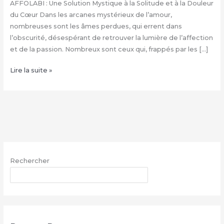
AFFOLABI : Une Solution Mystique à la Solitude et à la Douleur
du Cœur Dans les arcanes mystérieux de l’amour,
nombreuses sont les âmes perdues, qui errent dans
l’obscurité, désespérant de retrouver la lumière de l’affection
et de la passion. Nombreux sont ceux qui, frappés par les […]
Rituel
Lire la suite »
d’Envoûtement
Amoureux
du
Grand
Marabout
Henri
AFFOLABI
Rechercher
|
+229
RECHERCHER
68260703