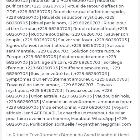
68260703 | Rituel de lune
,
+229 68260703 | Rituel de
purification
,
+229 68260703 | Rituel de retour d'affection
PDF
,
+229 68260703 | Rituel de retour d'affection rapide
,
+229 68260703 | Rituel de séduction mystique
,
+229
68260703 | Rituel par le nom
,
+229 68260703 | Rituel pour
attirer l’amour
,
+229 68260703 | Rituel retour affectif
,
+229
68260703 | Rupture soudaine
,
+229 68260703 | Sauver son
couple
,
+229 68260703 | Sauver son foyer
,
+229 68260703 |
Signes d’envoûtement affectif
,
+229 68260703 | Solitude
sentimentale
,
+229 68260703 | Solution contre rupture
Europe
,
+229 68260703 | Solution rapide amour
,
+229
68260703 | Sortilège africain
,
+229 68260703 | Sortilège
d’amour
,
+229 68260703 | Souffrance amoureuse
,
+229
68260703 | Suis-je envoûté test
,
+229 68260703 |
Symptômes d’un envoûtement amoureux
,
+229 68260703 |
Travaux à distance amour
,
+229 68260703 | Travaux
mystiques
,
+229 68260703 | Travaux occultes
,
+229
68260703 | Union astrale
,
+229 68260703 | Vaudou béninois
,
+229 68260703 | Victime d'un envoûtement amoureux forum
,
+229 68260703 | Vide émotionnel
,
+229 68260703 | Voyant
africain Henri AFFOLABI
,
Je cherche un marabout de Milan
pour faire revenir mon homme
,
Marabout WhatsApp | +229
68260703
,
Purification spirituelle
/
voyanthenrie@gmail.com
Le Rituel d’Envoûtement d’Amour du Grand Marabout Henri