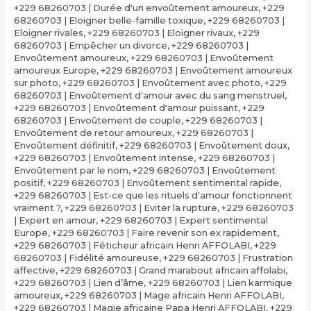
+229 68260703 | Durée d'un envoûtement amoureux
,
+229
68260703 | Eloigner belle-famille toxique
,
+229 68260703 |
Eloigner rivales
,
+229 68260703 | Eloigner rivaux
,
+229
68260703 | Empêcher un divorce
,
+229 68260703 |
Envoûtement amoureux
,
+229 68260703 | Envoûtement
amoureux Europe
,
+229 68260703 | Envoûtement amoureux
sur photo
,
+229 68260703 | Envoûtement avec photo
,
+229
68260703 | Envoûtement d'amour avec du sang menstruel
,
+229 68260703 | Envoûtement d'amour puissant
,
+229
68260703 | Envoûtement de couple
,
+229 68260703 |
Envoûtement de retour amoureux
,
+229 68260703 |
Envoûtement définitif
,
+229 68260703 | Envoûtement doux
,
+229 68260703 | Envoûtement intense
,
+229 68260703 |
Envoûtement par le nom
,
+229 68260703 | Envoûtement
positif
,
+229 68260703 | Envoûtement sentimental rapide
,
+229 68260703 | Est-ce que les rituels d'amour fonctionnent
vraiment ?
,
+229 68260703 | Eviter la rupture
,
+229 68260703
| Expert en amour
,
+229 68260703 | Expert sentimental
Europe
,
+229 68260703 | Faire revenir son ex rapidement
,
+229 68260703 | Féticheur africain Henri AFFOLABI
,
+229
68260703 | Fidélité amoureuse
,
+229 68260703 | Frustration
affective
,
+229 68260703 | Grand marabout africain affolabi
,
+229 68260703 | Lien d’âme
,
+229 68260703 | Lien karmique
amoureux
,
+229 68260703 | Mage africain Henri AFFOLABI
,
+229 68260703 | Magie africaine Papa Henri AFFOLABI
,
+229