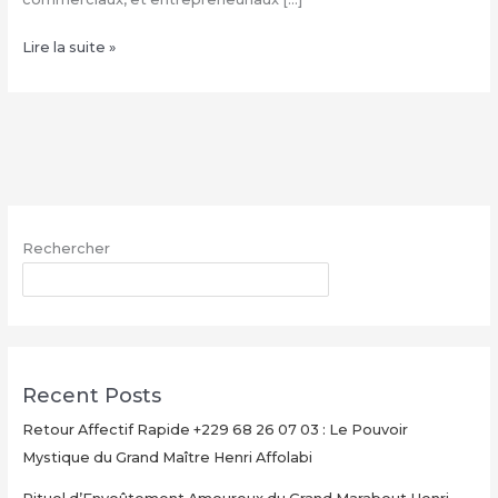
Comment
Lire la suite »
avoir
le
vrai
portefeuille
magique
–
WhatsApp
Rechercher
:
+229
RECHERCHER
68
26
07
03
Recent Posts
Retour Affectif Rapide +229 68 26 07 03 : Le Pouvoir
Mystique du Grand Maître Henri Affolabi