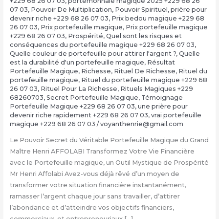
+229 68 26 07 03
,
portemonnaie magique 2025 +229 68 26
07 03
,
Pouvoir De Multiplication
,
Pouvoir Spirituel
,
prière pour
devenir riche +229 68 26 07 03
,
Prix bedou magique +229 68
26 07 03
,
Prix portefeuille magique
,
Prix portefeuille magique
+229 68 26 07 03
,
Prospérité
,
Quel sont les risques et
conséquences du portefeuille magique +229 68 26 07 03
,
Quelle couleur de portefeuille pour attirer l'argent ?
,
Quelle
est la durabilité d'un portefeuille magique
,
Résultat
Portefeuille Magique
,
Richesse
,
Rituel De Richesse
,
Rituel du
portefeuille magique
,
Rituel du portefeuille magique +229 68
26 07 03
,
Rituel Pour La Richesse
,
Rituels Magiques +229
68260703
,
Secret Portefeuille Magique
,
Témoignage
Portefeuille Magique +229 68 26 07 03
,
une prière pour
devenir riche rapidement +229 68 26 07 03
,
vrai portefeuille
magique +229 68 26 07 03
/
voyanthenrie@gmail.com
Le Pouvoir Secret du Véritable Portefeuille Magique du Grand
Maître Henri AFFOLABI Transformez Votre Vie Financière
avec le Portefeuille magique, un Outil Mystique de Prospérité
Mr Henri Affolabi Avez-vous déjà rêvé d’un moyen de
transformer votre situation financière instantanément,
ramasser l’argent chaque jour sans travailler, d’attirer
l’abondance et d’atteindre vos objectifs financiers,
commerciaux, et entrepreneuriaux […]