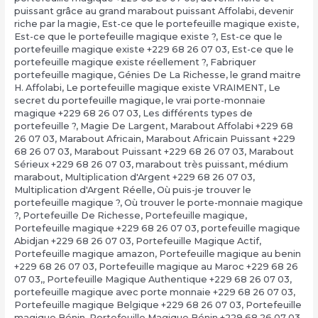
puissant grâce au grand marabout puissant Affolabi
,
devenir
riche par la magie
,
Est-ce que le portefeuille magique existe
,
Est-ce que le portefeuille magique existe ?
,
Est-ce que le
portefeuille magique existe +229 68 26 07 03
,
Est-ce que le
portefeuille magique existe réellement ?
,
Fabriquer
portefeuille magique
,
Génies De La Richesse
,
le grand maitre
H. Affolabi
,
Le portefeuille magique existe VRAIMENT
,
Le
secret du portefeuille magique
,
le vrai porte-monnaie
magique +229 68 26 07 03
,
Les différents types de
portefeuille ?
,
Magie De Largent
,
Marabout Affolabi +229 68
26 07 03
,
Marabout Africain
,
Marabout Africain Puissant +229
68 26 07 03
,
Marabout Puissant +229 68 26 07 03
,
Marabout
Sérieux +229 68 26 07 03
,
marabout très puissant
,
médium
marabout
,
Multiplication d'Argent +229 68 26 07 03
,
Multiplication d'Argent Réelle
,
Où puis-je trouver le
portefeuille magique ?
,
Où trouver le porte-monnaie magique
?
,
Portefeuille De Richesse
,
Portefeuille magique
,
Portefeuille magique +229 68 26 07 03
,
portefeuille magique
Abidjan +229 68 26 07 03
,
Portefeuille Magique Actif
,
Portefeuille magique amazon
,
Portefeuille magique au benin
+229 68 26 07 03
,
Portefeuille magique au Maroc +229 68 26
07 03,
,
Portefeuille Magique Authentique +229 68 26 07 03
,
portefeuille magique avec porte monnaie +229 68 26 07 03
,
Portefeuille magique Belgique +229 68 26 07 03
,
Portefeuille
magique Bénin
,
Portefeuille Magique Bénin +229 68 26 07 03
,