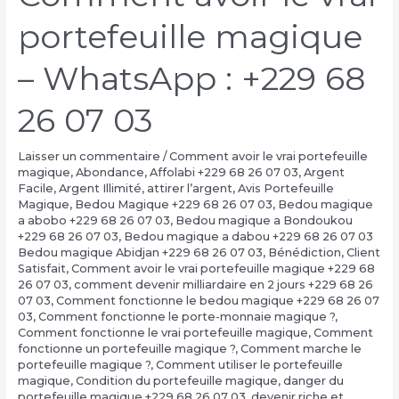
portefeuille magique
– WhatsApp : +229 68
26 07 03
Laisser un commentaire
/
Comment avoir le vrai portefeuille
magique
,
Abondance
,
Affolabi +229 68 26 07 03
,
Argent
Facile
,
Argent Illimité
,
attirer l’argent
,
Avis Portefeuille
Magique
,
Bedou Magique +229 68 26 07 03
,
Bedou magique
a abobo +229 68 26 07 03
,
Bedou magique a Bondoukou
+229 68 26 07 03
,
Bedou magique a dabou +229 68 26 07 03
Bedou magique Abidjan +229 68 26 07 03
,
Bénédiction
,
Client
Satisfait
,
Comment avoir le vrai portefeuille magique +229 68
26 07 03
,
comment devenir milliardaire en 2 jours +229 68 26
07 03
,
Comment fonctionne le bedou magique +229 68 26 07
03
,
Comment fonctionne le porte-monnaie magique ?
,
Comment fonctionne le vrai portefeuille magique
,
Comment
fonctionne un portefeuille magique ?
,
Comment marche le
portefeuille magique ?
,
Comment utiliser le portefeuille
magique
,
Condition du portefeuille magique
,
danger du
portefeuille magique +229 68 26 07 03
,
devenir riche et