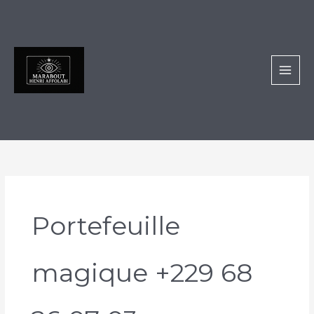
Aller
au
contenu
Portefeuille
magique +229 68