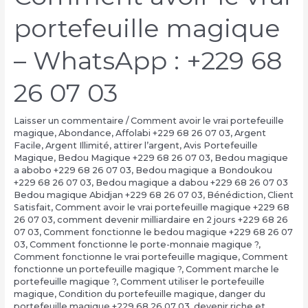
portefeuille magique
– WhatsApp : +229 68
26 07 03
Laisser un commentaire
/
Comment avoir le vrai portefeuille
magique
,
Abondance
,
Affolabi +229 68 26 07 03
,
Argent
Facile
,
Argent Illimité
,
attirer l’argent
,
Avis Portefeuille
Magique
,
Bedou Magique +229 68 26 07 03
,
Bedou magique
a abobo +229 68 26 07 03
,
Bedou magique a Bondoukou
+229 68 26 07 03
,
Bedou magique a dabou +229 68 26 07 03
Bedou magique Abidjan +229 68 26 07 03
,
Bénédiction
,
Client
Satisfait
,
Comment avoir le vrai portefeuille magique +229 68
26 07 03
,
comment devenir milliardaire en 2 jours +229 68 26
07 03
,
Comment fonctionne le bedou magique +229 68 26 07
03
,
Comment fonctionne le porte-monnaie magique ?
,
Comment fonctionne le vrai portefeuille magique
,
Comment
fonctionne un portefeuille magique ?
,
Comment marche le
portefeuille magique ?
,
Comment utiliser le portefeuille
magique
,
Condition du portefeuille magique
,
danger du
portefeuille magique +229 68 26 07 03
,
devenir riche et