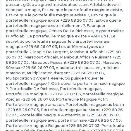
puissant grâce au grand marabout puissant Affolabi
,
devenir
riche par la magie
,
Est-ce que le portefeuille magique existe
,
Est-ce que le portefeuille magique existe ?
,
Est-ce que le
portefeuille magique existe +229 68 26 07 03
,
Est-ce que le
portefeuille magique existe réellement ?
,
Fabriquer
portefeuille magique
,
Génies De La Richesse
,
le grand maitre
H. Affolabi
,
Le portefeuille magique existe VRAIMENT
,
Le
secret du portefeuille magique
,
le vrai porte-monnaie
magique +229 68 26 07 03
,
Les différents types de
portefeuille ?
,
Magie De Largent
,
Marabout Affolabi +229 68
26 07 03
,
Marabout Africain
,
Marabout Africain Puissant +229
68 26 07 03
,
Marabout Puissant +229 68 26 07 03
,
Marabout
Sérieux +229 68 26 07 03
,
marabout très puissant
,
médium
marabout
,
Multiplication d'Argent +229 68 26 07 03
,
Multiplication d'Argent Réelle
,
Où puis-je trouver le
portefeuille magique ?
,
Où trouver le porte-monnaie magique
?
,
Portefeuille De Richesse
,
Portefeuille magique
,
Portefeuille magique +229 68 26 07 03
,
portefeuille magique
Abidjan +229 68 26 07 03
,
Portefeuille Magique Actif
,
Portefeuille magique amazon
,
Portefeuille magique au benin
+229 68 26 07 03
,
Portefeuille magique au Maroc +229 68 26
07 03,
,
Portefeuille Magique Authentique +229 68 26 07 03
,
portefeuille magique avec porte monnaie +229 68 26 07 03
,
Portefeuille magique Belgique +229 68 26 07 03
,
Portefeuille
magique Bénin
,
Portefeuille Magique Bénin +229 68 26 07 03
,