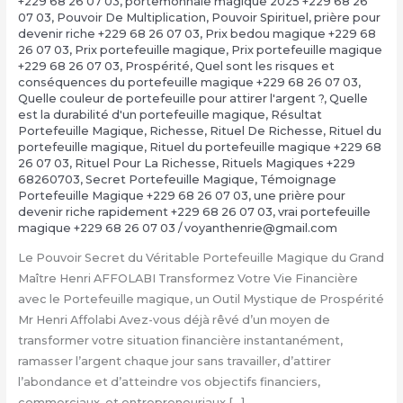
+229 68 26 07 03
,
portemonnaie magique 2025 +229 68 26
07 03
,
Pouvoir De Multiplication
,
Pouvoir Spirituel
,
prière pour
devenir riche +229 68 26 07 03
,
Prix bedou magique +229 68
26 07 03
,
Prix portefeuille magique
,
Prix portefeuille magique
+229 68 26 07 03
,
Prospérité
,
Quel sont les risques et
conséquences du portefeuille magique +229 68 26 07 03
,
Quelle couleur de portefeuille pour attirer l'argent ?
,
Quelle
est la durabilité d'un portefeuille magique
,
Résultat
Portefeuille Magique
,
Richesse
,
Rituel De Richesse
,
Rituel du
portefeuille magique
,
Rituel du portefeuille magique +229 68
26 07 03
,
Rituel Pour La Richesse
,
Rituels Magiques +229
68260703
,
Secret Portefeuille Magique
,
Témoignage
Portefeuille Magique +229 68 26 07 03
,
une prière pour
devenir riche rapidement +229 68 26 07 03
,
vrai portefeuille
magique +229 68 26 07 03
/
voyanthenrie@gmail.com
Le Pouvoir Secret du Véritable Portefeuille Magique du Grand
Maître Henri AFFOLABI Transformez Votre Vie Financière
avec le Portefeuille magique, un Outil Mystique de Prospérité
Mr Henri Affolabi Avez-vous déjà rêvé d’un moyen de
transformer votre situation financière instantanément,
ramasser l’argent chaque jour sans travailler, d’attirer
l’abondance et d’atteindre vos objectifs financiers,
commerciaux, et entrepreneuriaux […]