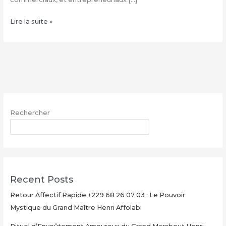
Comment
Lire la suite »
avoir
le
vrai
portefeuille
magique
–
WhatsApp
Rechercher
:
+229
RECHERCHER
68
26
07
03
Recent Posts
Retour Affectif Rapide +229 68 26 07 03 : Le Pouvoir
Mystique du Grand Maître Henri Affolabi