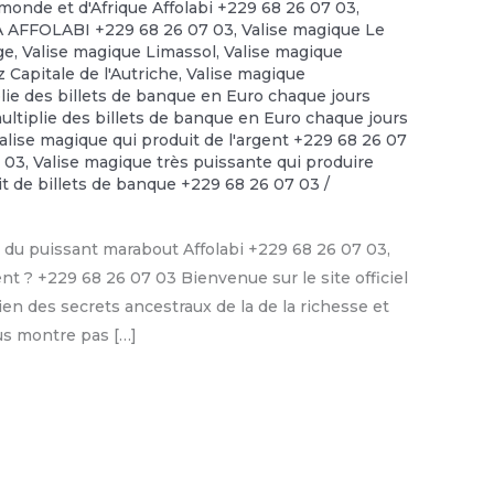
monde et d'Afrique Affolabi +229 68 26 07 03
,
PA AFFOLABI +229 68 26 07 03
,
Valise magique Le
ge
,
Valise magique Limassol
,
Valise magique
 Capitale de l'Autriche
,
Valise magique
lie des billets de banque en Euro chaque jours
ultiplie des billets de banque en Euro chaque jours
alise magique qui produit de l'argent +229 68 26 07
7 03
,
Valise magique très puissante qui produire
it de billets de banque +229 68 26 07 03
/
du puissant marabout Affolabi +229 68 26 07 03,
nt ? +229 68 26 07 03 Bienvenue sur le site officiel
en des secrets ancestraux de la de la richesse et
ous montre pas […]