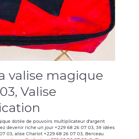
la valise magique
03, Valise
cation
gique dotée de pouvoirs multiplicateur d'argent
lez devenir riche un jour +229 68 26 07 03
,
39 idées
 07 03
,
alise Chariot +229 68 26 07 03
,
Berceau