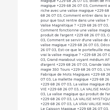
Magique +229 68 26 07 03
,
Billet de n
magique +229 68 26 07 03
,
Comment avo
riche avec une valise magique +229 68
68 26 07 03
,
Comment entrer dans la v
pour que tout rentre dans une valise ?
Valise Magnétique ? +229 68 26 07 03
,
Comment fonctionne une valise magiq
produit de l'argent +229 68 26 07 03
,
C
03
,
Comment se servir d'une valise de 
valise magique +229 68 26 07 03
,
Déco
26 07 03
,
Est-ce que le portefeuille m
vrai la valise magique ? +229 68 26 07 
03
,
Grand marabout voyant médium AF
d'argent +229 68 26 07 03
,
Grande Vali
magie 350 Tours +229 68 26 07 03
,
L'i
Fabrique de Mots Magiques +229 68 2
07 03
,
La mallette magique +229 68 26
+229 68 26 07 03
,
La valise magique
VIE +229 68 26 07 03
,
LA VALISE MAG
03
,
La valise magique qui produit de l'a
+229 68 26 07 03
,
LA VALISE MYSTIQUE
+229 68 26 07 03
,
LA VRAI VALISE MA
Le Caisson Magique +229 68 26 07 03
,