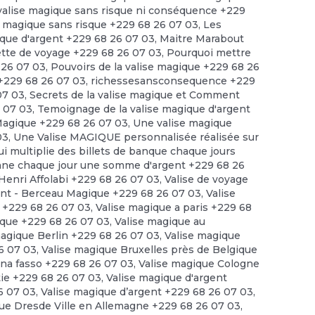
a valise magique sans risque ni conséquence +229
se magique sans risque +229 68 26 07 03
,
Les
ique d'argent +229 68 26 07 03
,
Maitre Marabout
ette de voyage +229 68 26 07 03
,
Pourquoi mettre
8 26 07 03
,
Pouvoirs de la valise magique +229 68 26
 +229 68 26 07 03
,
richessesansconsequence +229
07 03
,
Secrets de la valise magique et Comment
6 07 03
,
Temoignage de la valise magique d'argent
agique +229 68 26 07 03
,
Une valise magique
03
,
Une Valise MAGIQUE personnalisée réalisée sur
ui multiplie des billets de banque chaque jours
onne chaque jour une somme d'argent +229 68 26
 Henri Affolabi +229 68 26 07 03
,
Valise de voyage
ant - Berceau Magique +229 68 26 07 03
,
Valise
s +229 68 26 07 03
,
Valise magique a paris +229 68
ique +229 68 26 07 03
,
Valise magique au
magique Berlin +229 68 26 07 03
,
Valise magique
6 07 03
,
Valise magique Bruxelles près de Belgique
ina fasso +229 68 26 07 03
,
Valise magique Cologne
tie +229 68 26 07 03
,
Valise magique d'argent
6 07 03
,
Valise magique d’argent +229 68 26 07 03
,
ue Dresde Ville en Allemagne +229 68 26 07 03
,