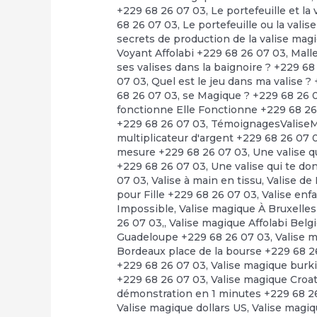
+229 68 26 07 03
,
Le portefeuille et l
68 26 07 03
,
Le portefeuille ou la vali
secrets de production de la valise mag
Voyant Affolabi +229 68 26 07 03
,
Mall
ses valises dans la baignoire ? +229 6
07 03
,
Quel est le jeu dans ma valise ?
68 26 07 03
,
se Magique ? +229 68 26 
fonctionne Elle Fonctionne +229 68 2
+229 68 26 07 03
,
TémoignagesValiseM
multiplicateur d'argent +229 68 26 07 
mesure +229 68 26 07 03
,
Une valise q
+229 68 26 07 03
,
Une valise qui te d
07 03
,
Valise à main en tissu
,
Valise de
pour Fille +229 68 26 07 03
,
Valise enf
Impossible
,
Valise magique À Bruxelle
26 07 03,
,
Valise magique Affolabi Belg
Guadeloupe +229 68 26 07 03
,
Valise 
Bordeaux place de la bourse +229 68 2
+229 68 26 07 03
,
Valise magique burk
+229 68 26 07 03
,
Valise magique Croa
démonstration en 1 minutes +229 68 2
Valise magique dollars US
,
Valise magiq