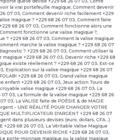
'importe quelle devise +229 68 26 07 03
,
Coffre
ir la vrai portefeuille magique
,
Comment devenir
 26 07 03
,
Comment devenir riche facilement +229
alise magique ? +229 68 26 07 03
,
Comment faire
 +229 68 26 07 03
,
Comment fonctionne alors une
Comment fonctionne une valise magique ?
,
ue ? +229 68 26 07 03
,
Comment la valise magique
omment marche la valise magique ? +229 68 26 07
diagnostic ? +229 68 26 07 03
,
Comment utiliser la
r magique +229 68 26 07 03
,
Devenir riche +229 68
agique existe réellement ? +229 68 26 07 03
,
Est-ce
03
,
Explication sur la valise magique +229 68 26 07
FOLABI +229 68 26 07 03
,
Grand valise magique
se enfant +229 68 26 07 03
,
Jeux action Tours de
ncroyable valise magique +229 68 26 07 03
,
La
6 07 03
,
La formule de la valise magique +229 68 26
 07 03
,
La VALISE faite de POÉSIE & de MAGIE
 d'argent - UNE RÉALITÉ POUR CHANGER VOTRE
IQUE MULTIPLICATEUR D'ARGENT +229 68 26 07
rgent dans plusieurs devises (euro, dollars, CFA…)
 +229 68 26 07 03
,
La Véritable Valise Magique
GIQUE POUR DEVENIR RICHE +229 68 26 07 03
,
Le porte-monnaie magique ou la valise magique