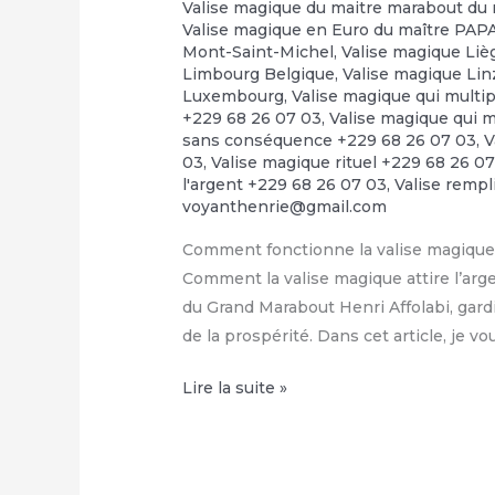
Valise magique du maitre marabout du 
Valise magique en Euro du maître PA
Mont-Saint-Michel
,
Valise magique Liè
Limbourg Belgique
,
Valise magique Linz
Luxembourg
,
Valise magique qui multip
+229 68 26 07 03
,
Valise magique qui m
sans conséquence +229 68 26 07 03
,
V
03
,
Valise magique rituel +229 68 26 0
l'argent +229 68 26 07 03
,
Valise rempl
voyanthenrie@gmail.com
Comment fonctionne la valise magique 
Comment la valise magique attire l’arge
du Grand Marabout Henri Affolabi, gardi
de la prospérité. Dans cet article, je v
Condition
Lire la suite »
de
la
valise