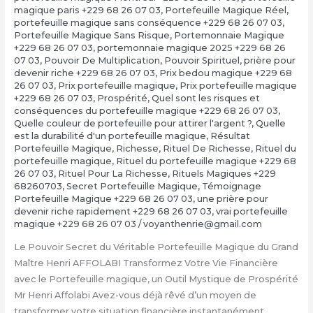
magique paris +229 68 26 07 03
,
Portefeuille Magique Réel
,
portefeuille magique sans conséquence +229 68 26 07 03
,
Portefeuille Magique Sans Risque
,
Portemonnaie Magique
+229 68 26 07 03
,
portemonnaie magique 2025 +229 68 26
07 03
,
Pouvoir De Multiplication
,
Pouvoir Spirituel
,
prière pour
devenir riche +229 68 26 07 03
,
Prix bedou magique +229 68
26 07 03
,
Prix portefeuille magique
,
Prix portefeuille magique
+229 68 26 07 03
,
Prospérité
,
Quel sont les risques et
conséquences du portefeuille magique +229 68 26 07 03
,
Quelle couleur de portefeuille pour attirer l'argent ?
,
Quelle
est la durabilité d'un portefeuille magique
,
Résultat
Portefeuille Magique
,
Richesse
,
Rituel De Richesse
,
Rituel du
portefeuille magique
,
Rituel du portefeuille magique +229 68
26 07 03
,
Rituel Pour La Richesse
,
Rituels Magiques +229
68260703
,
Secret Portefeuille Magique
,
Témoignage
Portefeuille Magique +229 68 26 07 03
,
une prière pour
devenir riche rapidement +229 68 26 07 03
,
vrai portefeuille
magique +229 68 26 07 03
/
voyanthenrie@gmail.com
Le Pouvoir Secret du Véritable Portefeuille Magique du Grand
Maître Henri AFFOLABI Transformez Votre Vie Financière
avec le Portefeuille magique, un Outil Mystique de Prospérité
Mr Henri Affolabi Avez-vous déjà rêvé d’un moyen de
transformer votre situation financière instantanément,