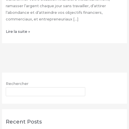
ramasser l’argent chaque jour sans travailler, d’attirer
l’abondance et d’atteindre vos objectifs financiers,
commerciaux, et entrepreneuriaux […]
Comment
Lire la suite »
avoir
le
vrai
portefeuille
magique
–
WhatsApp
Rechercher
:
+229
RECHERCHER
68
26
07
03
Recent Posts