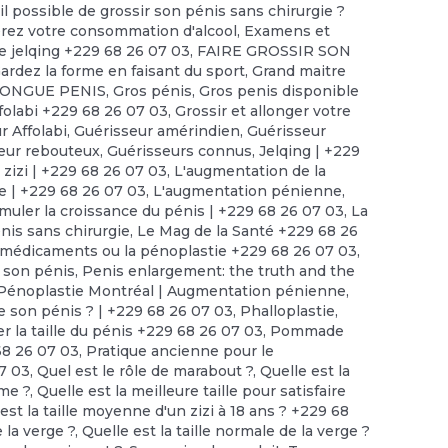
il possible de grossir son pénis sans chirurgie ?
érez votre consommation d'alcool
,
Examens et
e jelqing +229 68 26 07 03
,
FAIRE GROSSIR SON
ardez la forme en faisant du sport
,
Grand maitre
LONGUE PENIS
,
Gros pénis
,
Gros penis disponible
folabi +229 68 26 07 03
,
Grossir et allonger votre
r Affolabi
,
Guérisseur amérindien
,
Guérisseur
eur rebouteux
,
Guérisseurs connus
,
Jelqing | +229
 zizi | +229 68 26 07 03
,
L'augmentation de la
ue | +229 68 26 07 03
,
L'augmentation pénienne
,
imuler la croissance du pénis | +229 68 26 07 03
,
La
nis sans chirurgie
,
Le Mag de la Santé +229 68 26
 médicaments ou la pénoplastie +229 68 26 07 03
,
 son pénis
,
Penis enlargement: the truth and the
Pénoplastie Montréal | Augmentation pénienne
,
e son pénis ? | +229 68 26 07 03
,
Phalloplastie
,
r la taille du pénis +229 68 26 07 03
,
Pommade
68 26 07 03
,
Pratique ancienne pour le
7 03
,
Quel est le rôle de marabout ?
,
Quelle est la
mme ?
,
Quelle est la meilleure taille pour satisfaire
est la taille moyenne d'un zizi à 18 ans ? +229 68
e la verge ?
,
Quelle est la taille normale de la verge ?