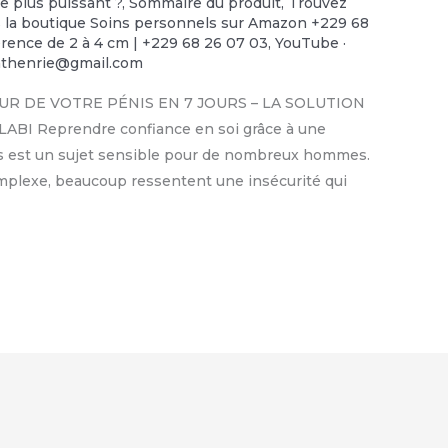
le plus puissant ?
,
Sommaire du produit
,
Trouvez
ns la boutique Soins personnels sur Amazon +229 68
rence de 2 à 4 cm | +229 68 26 07 03
,
YouTube ·
nthenrie@gmail.com
UR DE VOTRE PÉNIS EN 7 JOURS – LA SOLUTION
I Reprendre confiance en soi grâce à une
énis est un sujet sensible pour de nombreux hommes.
omplexe, beaucoup ressentent une insécurité qui