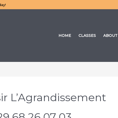
day!
HOME
CLASSES
ABOUT
r L’Agrandissement
29 68 26 07 03