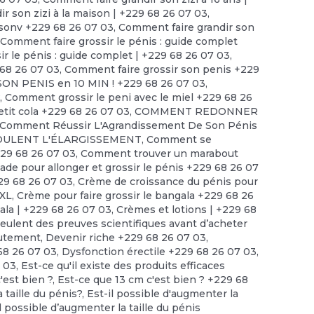
r son zizi à la maison | +229 68 26 07 03
,
isonv +229 68 26 07 03
,
Comment faire grandir son
,
Comment faire grossir le pénis : guide complet
r le pénis : guide complet | +229 68 26 07 03
,
 68 26 07 03
,
Comment faire grossir son penis +229
ON PENIS en 10 MIN ! +229 68 26 07 03
,
?
,
Comment grossir le peni avec le miel +229 68 26
tit cola +229 68 26 07 03
,
COMMENT REDONNER
Comment Réussir L'Agrandissement De Son Pénis
ULENT L'ÉLARGISSEMENT
,
Comment se
229 68 26 07 03
,
Comment trouver un marabout
 pour allonger et grossir le pénis +229 68 26 07
29 68 26 07 03
,
Crème de croissance du pénis pour
XXL
,
Crème pour faire grossir le bangala +229 68 26
ala | +229 68 26 07 03
,
Crèmes et lotions | +229 68
lent des preuves scientifiques avant d’acheter
utement
,
Devenir riche +229 68 26 07 03
,
68 26 07 03
,
Dysfonction érectile +229 68 26 07 03
,
 03
,
Est-ce qu'il existe des produits efficaces
'est bien ?, Est-ce que 13 cm c'est bien ? +229 68
 taille du pénis?
,
Est-il possible d'augmenter la
l possible d’augmenter la taille du pénis