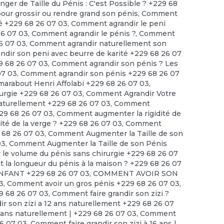
nger de Taille du Pénis : C'est Possible ? +229 68
 grossir ou rendre grand son pénis
,
Comment
té +229 68 26 07 03
,
Comment agrandir le peni
26 07 03
,
Comment agrandir le pénis ?
,
Comment
6 07 03
,
Comment agrandir naturellement son
dir son peni avec beurre de karité +229 68 26 07
9 68 26 07 03
,
Comment agrandir son pénis ? Les
07 03
,
Comment agrandir son pénis +229 68 26 07
arabout Henri Affolabi +229 68 26 07 03
,
urgie +229 68 26 07 03
,
Comment Agrandir Votre
turellement +229 68 26 07 03
,
Comment
229 68 26 07 03
,
Comment augmenter la rigidité de
té de la verge ? +229 68 26 07 03
,
Comment
 68 26 07 03
,
Comment Augmenter la Taille de son
03
,
Comment Augmenter la Taille de son Pénis
e volume du pénis sans chirurgie +229 68 26 07
a longueur du pénis à la maison ? +229 68 26 07
FANT +229 68 26 07 03
,
COMMENT AVOIR SON
3
,
Comment avoir un gros pénis +229 68 26 07 03
,
9 68 26 07 03
,
Comment faire grandir son zizi ?
r son zizi a 12 ans naturellement +229 68 26 07
2 ans naturellement | +229 68 26 07 03
,
Comment
26 07 03
,
Comment faire grandir son zizi à 16 ans |