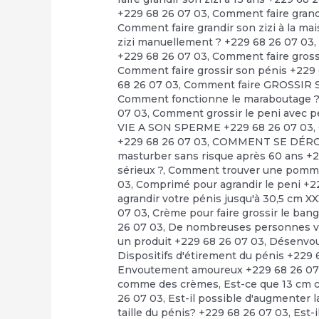
+229 68 26 07 03
,
Comment faire grandi
Comment faire grandir son zizi à la ma
zizi manuellement ? +229 68 26 07 03
+229 68 26 07 03
,
Comment faire grossi
Comment faire grossir son pénis +229
68 26 07 03
,
Comment faire GROSSIR S
Comment fonctionne le maraboutage 
07 03
,
Comment grossir le peni avec pe
VIE A SON SPERME +229 68 26 07 03
,
+229 68 26 07 03
,
COMMENT SE DÉRO
masturber sans risque après 60 ans +
sérieux ?
,
Comment trouver une pommade
03
,
Comprimé pour agrandir le peni +2
agrandir votre pénis jusqu'à 30,5 cm X
07 03
,
Crème pour faire grossir le bang
26 07 03
,
De nombreuses personnes veu
un produit +229 68 26 07 03
,
Désenvo
Dispositifs d'étirement du pénis +229 
Envoutement amoureux +229 68 26 07
comme des crèmes
,
Est-ce que 13 cm c
26 07 03
,
Est-il possible d'augmenter la
taille du pénis? +229 68 26 07 03
,
Est-i