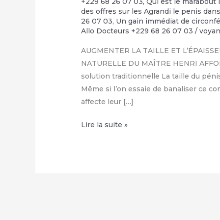
+229 68 26 07 03
,
Qui est le marabout 
des offres sur les Agrandi le penis da
26 07 03
,
Un gain immédiat de circonfé
Allo Docteurs +229 68 26 07 03
/
voya
AUGMENTER LA TAILLE ET L’ÉPAISSE
NATURELLE DU MAÎTRE HENRI AFFOLAB
solution traditionnelle La taille du p
Même si l’on essaie de banaliser ce c
affecte leur […]
COMMENT
Lire la suite »
FAIRE
GRANDIR
SON
ZIZI
NATURELLEMENT
:
+229