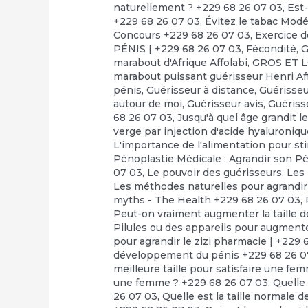
naturellement ? +229 68 26 07 03
,
Est-
+229 68 26 07 03
,
Évitez le tabac Mod
Concours +229 68 26 07 03
,
Exercice d
PÉNIS | +229 68 26 07 03
,
Fécondité
,
G
marabout d'Afrique Affolabi
,
GROS ET 
marabout puissant guérisseur Henri Af
pénis
,
Guérisseur à distance
,
Guérisseu
autour de moi
,
Guérisseur avis
,
Guériss
68 26 07 03
,
Jusqu'à quel âge grandit le
verge par injection d'acide hyaluroniq
L'importance de l'alimentation pour st
Pénoplastie Médicale : Agrandir son Pé
07 03
,
Le pouvoir des guérisseurs
,
Les
Les méthodes naturelles pour agrandir
myths - The Health +229 68 26 07 03
,
Peut-on vraiment augmenter la taille d
Pilules ou des appareils pour augmente
pour agrandir le zizi pharmacie | +229 
développement du pénis +229 68 26 0
meilleure taille pour satisfaire une fe
une femme ? +229 68 26 07 03
,
Quelle 
26 07 03
,
Quelle est la taille normale d