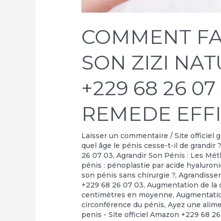
COMMENT FA
SON ZIZI NA
+229 68 26 07
REMEDE EFF
Laisser un commentaire
/
Site officiel
quel âge le pénis cesse-t-il de grandir 
26 07 03
,
Agrandir Son Pénis : Les Mé
pénis : pénoplastie par acide hyaluron
son pénis sans chirurgie ?
,
Agrandisse
+229 68 26 07 03
,
Augmentation de la c
centimètres en moyenne
,
Augmentati
circonférence du pénis
,
Ayez une alime
penis - Site officiel Amazon +229 68 2