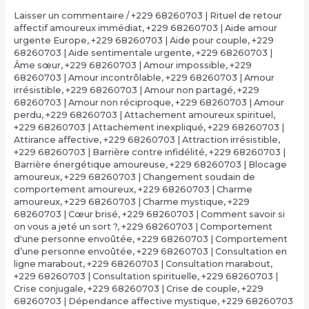
Laisser un commentaire
/
+229 68260703 | Rituel de retour
affectif amoureux immédiat
,
+229 68260703 | Aide amour
urgente Europe
,
+229 68260703 | Aide pour couple
,
+229
68260703 | Aide sentimentale urgente
,
+229 68260703 |
Âme sœur
,
+229 68260703 | Amour impossible
,
+229
68260703 | Amour incontrôlable
,
+229 68260703 | Amour
irrésistible
,
+229 68260703 | Amour non partagé
,
+229
68260703 | Amour non réciproque
,
+229 68260703 | Amour
perdu
,
+229 68260703 | Attachement amoureux spirituel
,
+229 68260703 | Attachement inexpliqué
,
+229 68260703 |
Attirance affective
,
+229 68260703 | Attraction irrésistible
,
+229 68260703 | Barrière contre infidélité
,
+229 68260703 |
Barrière énergétique amoureuse
,
+229 68260703 | Blocage
amoureux
,
+229 68260703 | Changement soudain de
comportement amoureux
,
+229 68260703 | Charme
amoureux
,
+229 68260703 | Charme mystique
,
+229
68260703 | Cœur brisé
,
+229 68260703 | Comment savoir si
on vous a jeté un sort ?
,
+229 68260703 | Comportement
d'une personne envoûtée
,
+229 68260703 | Comportement
d’une personne envoûtée
,
+229 68260703 | Consultation en
ligne marabout
,
+229 68260703 | Consultation marabout
,
+229 68260703 | Consultation spirituelle
,
+229 68260703 |
Crise conjugale
,
+229 68260703 | Crise de couple
,
+229
68260703 | Dépendance affective mystique
,
+229 68260703