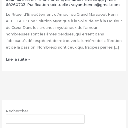
68260703
,
Purification spirituelle
/
voyanthenrie@gmail.com
Le Rituel d’Envoûtement d’Amour du Grand Marabout Henri
AFFOLABI : Une Solution Mystique à la Solitude et à la Douleur
du Cœur Dans les arcanes mystérieux de l’amour,
nombreuses sont les âmes perdues, qui errent dans
l’obscurité, désespérant de retrouver la lumière de l’affection
et de la passion. Nombreux sont ceux qui, frappés par les […]
Rituel
Lire la suite »
d’Envoûtement
Amoureux
du
Grand
Marabout
Henri
AFFOLABI
Rechercher
|
+229
RECHERCHER
68260703