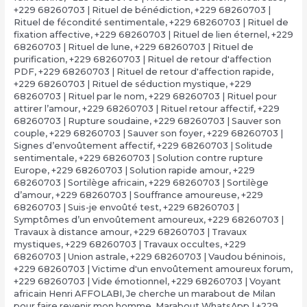
+229 68260703 | Rituel de bénédiction
,
+229 68260703 |
Rituel de fécondité sentimentale
,
+229 68260703 | Rituel de
fixation affective
,
+229 68260703 | Rituel de lien éternel
,
+229
68260703 | Rituel de lune
,
+229 68260703 | Rituel de
purification
,
+229 68260703 | Rituel de retour d'affection
PDF
,
+229 68260703 | Rituel de retour d'affection rapide
,
+229 68260703 | Rituel de séduction mystique
,
+229
68260703 | Rituel par le nom
,
+229 68260703 | Rituel pour
attirer l’amour
,
+229 68260703 | Rituel retour affectif
,
+229
68260703 | Rupture soudaine
,
+229 68260703 | Sauver son
couple
,
+229 68260703 | Sauver son foyer
,
+229 68260703 |
Signes d’envoûtement affectif
,
+229 68260703 | Solitude
sentimentale
,
+229 68260703 | Solution contre rupture
Europe
,
+229 68260703 | Solution rapide amour
,
+229
68260703 | Sortilège africain
,
+229 68260703 | Sortilège
d’amour
,
+229 68260703 | Souffrance amoureuse
,
+229
68260703 | Suis-je envoûté test
,
+229 68260703 |
Symptômes d’un envoûtement amoureux
,
+229 68260703 |
Travaux à distance amour
,
+229 68260703 | Travaux
mystiques
,
+229 68260703 | Travaux occultes
,
+229
68260703 | Union astrale
,
+229 68260703 | Vaudou béninois
,
+229 68260703 | Victime d'un envoûtement amoureux forum
,
+229 68260703 | Vide émotionnel
,
+229 68260703 | Voyant
africain Henri AFFOLABI
,
Je cherche un marabout de Milan
pour faire revenir mon homme
,
Marabout WhatsApp | +229