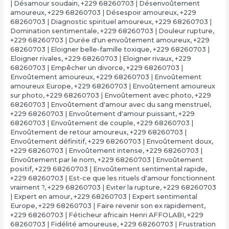
| Désamour soudain
,
+229 68260703 | Désenvoûtement
amoureux
,
+229 68260703 | Désespoir amoureux
,
+229
68260703 | Diagnostic spirituel amoureux
,
+229 68260703 |
Domination sentimentale
,
+229 68260703 | Douleur rupture
,
+229 68260703 | Durée d'un envoûtement amoureux
,
+229
68260703 | Eloigner belle-famille toxique
,
+229 68260703 |
Eloigner rivales
,
+229 68260703 | Eloigner rivaux
,
+229
68260703 | Empêcher un divorce
,
+229 68260703 |
Envoûtement amoureux
,
+229 68260703 | Envoûtement
amoureux Europe
,
+229 68260703 | Envoûtement amoureux
sur photo
,
+229 68260703 | Envoûtement avec photo
,
+229
68260703 | Envoûtement d'amour avec du sang menstruel
,
+229 68260703 | Envoûtement d'amour puissant
,
+229
68260703 | Envoûtement de couple
,
+229 68260703 |
Envoûtement de retour amoureux
,
+229 68260703 |
Envoûtement définitif
,
+229 68260703 | Envoûtement doux
,
+229 68260703 | Envoûtement intense
,
+229 68260703 |
Envoûtement par le nom
,
+229 68260703 | Envoûtement
positif
,
+229 68260703 | Envoûtement sentimental rapide
,
+229 68260703 | Est-ce que les rituels d'amour fonctionnent
vraiment ?
,
+229 68260703 | Eviter la rupture
,
+229 68260703
| Expert en amour
,
+229 68260703 | Expert sentimental
Europe
,
+229 68260703 | Faire revenir son ex rapidement
,
+229 68260703 | Féticheur africain Henri AFFOLABI
,
+229
68260703 | Fidélité amoureuse
,
+229 68260703 | Frustration