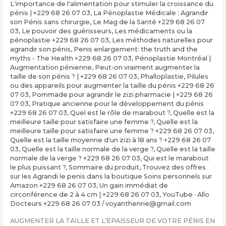
L'importance de l'alimentation pour stimuler la croissance du
pénis | +229 68 26 07 03
,
La Pénoplastie Médicale : Agrandir
son Pénis sans chirurgie
,
Le Mag de la Santé +229 68 26 07
03
,
Le pouvoir des guérisseurs
,
Les médicaments ou la
pénoplastie +229 68 26 07 03
,
Les méthodes naturelles pour
agrandir son pénis
,
Penis enlargement: the truth and the
myths - The Health +229 68 26 07 03
,
Pénoplastie Montréal |
Augmentation pénienne
,
Peut-on vraiment augmenter la
taille de son pénis ? | +229 68 26 07 03
,
Phalloplastie
,
Pilules
ou des appareils pour augmenter la taille du pénis +229 68 26
07 03
,
Pommade pour agrandir le zizi pharmacie | +229 68 26
07 03
,
Pratique ancienne pour le développement du pénis
+229 68 26 07 03
,
Quel est le rôle de marabout ?
,
Quelle est la
meilleure taille pour satisfaire une femme ?
,
Quelle est la
meilleure taille pour satisfaire une femme ? +229 68 26 07 03
,
Quelle est la taille moyenne d'un zizi à 18 ans ? +229 68 26 07
03
,
Quelle est la taille normale de la verge ?
,
Quelle est la taille
normale de la verge ? +229 68 26 07 03
,
Qui est le marabout
le plus puissant ?
,
Sommaire du produit
,
Trouvez des offres
sur les Agrandi le penis dans la boutique Soins personnels sur
Amazon +229 68 26 07 03
,
Un gain immédiat de
circonférence de 2 à 4 cm | +229 68 26 07 03
,
YouTube · Allo
Docteurs +229 68 26 07 03
/
voyanthenrie@gmail.com
AUGMENTER LA TAILLE ET L’ÉPAISSEUR DE VOTRE PÉNIS EN