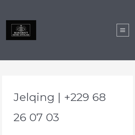
Aller
au
contenu
Jelqing | +229 68
26 07 03