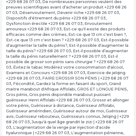
+229 68 26 07 03
,
De nombreuses personnes veulent des
preuves scientifiques avant d’acheter un produit +229 68 26
07 03
,
Désenvoutement
,
Devenir riche +229 68 26 07 03
,
Dispositifs d'étirement du pénis +229 68 26 07 03
,
Dysfonction érectile +229 68 26 07 03
,
Envoutement
amoureux +229 68 26 07 03
,
Est-ce qu'il existe des produits
efficaces comme des crèmes
,
Est-ce que 13 cm c'est bien ?,
Est-ce que 13 cm c'est bien ? +229 68 26 07 03
,
Est-il possible
d'augmenter la taille du pénis?
,
Est-il possible d'augmenter la
taille du pénis? +229 68 26 07 03
,
Est-il possible d’augmenter
la taille du pénis naturellement ? +229 68 26 07 03
,
Est-il
possible de grossir son pénis sans chirurgie ? +229 68 26 07
03
,
Évitez le tabac Modérez votre consommation d'alcool
,
Examens et Concours +229 68 26 07 03
,
Exercice de jelqing
+229 68 26 07 03
,
FAIRE GROSSIR SON PÉNIS | +229 68 26 07
03
,
Fécondité
,
Gardez la forme en faisant du sport
,
Grand
maitre marabout d'Afrique Affolabi
,
GROS ET LONGUE PENIS
,
Gros pénis
,
Gros penis disponible marabout puissant
guérisseur Henri Affolabi +229 68 26 07 03
,
Grossir et allonger
votre pénis
,
Guérisseur à distance
,
Guérisseur Affolabi
,
Guérisseur amérindien
,
Guérisseur autour de moi
,
Guérisseur
avis
,
Guérisseur rebouteux
,
Guérisseurs connus
,
Jelqing | +229
68 26 07 03
,
Jusqu'à quel âge grandit le zizi | +229 68 26 07
03
,
L'augmentation de la verge par injection d'acide
hyaluronique | +229 68 26 07 03
,
L'augmentation pénienne
,