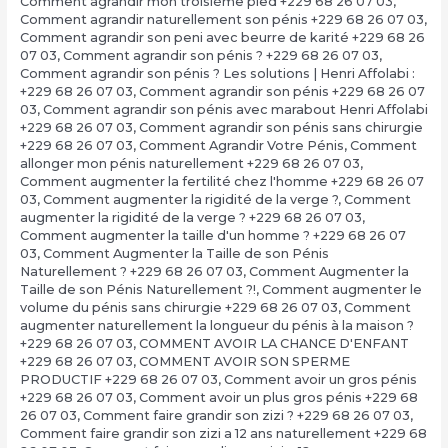
Comment agrandir mon troisième pied +229 68 26 07 03
,
Comment agrandir naturellement son pénis +229 68 26 07 03
,
Comment agrandir son peni avec beurre de karité +229 68 26
07 03
,
Comment agrandir son pénis ? +229 68 26 07 03
,
Comment agrandir son pénis ? Les solutions | Henri Affolabi :
+229 68 26 07 03
,
Comment agrandir son pénis +229 68 26 07
03
,
Comment agrandir son pénis avec marabout Henri Affolabi
+229 68 26 07 03
,
Comment agrandir son pénis sans chirurgie
+229 68 26 07 03
,
Comment Agrandir Votre Pénis
,
Comment
allonger mon pénis naturellement +229 68 26 07 03
,
Comment augmenter la fertilité chez l'homme +229 68 26 07
03
,
Comment augmenter la rigidité de la verge ?
,
Comment
augmenter la rigidité de la verge ? +229 68 26 07 03
,
Comment augmenter la taille d'un homme ? +229 68 26 07
03
,
Comment Augmenter la Taille de son Pénis
Naturellement ? +229 68 26 07 03
,
Comment Augmenter la
Taille de son Pénis Naturellement ?!
,
Comment augmenter le
volume du pénis sans chirurgie +229 68 26 07 03
,
Comment
augmenter naturellement la longueur du pénis à la maison ?
+229 68 26 07 03
,
COMMENT AVOIR LA CHANCE D'ENFANT
+229 68 26 07 03
,
COMMENT AVOIR SON SPERME
PRODUCTIF +229 68 26 07 03
,
Comment avoir un gros pénis
+229 68 26 07 03
,
Comment avoir un plus gros pénis +229 68
26 07 03
,
Comment faire grandir son zizi ? +229 68 26 07 03
,
Comment faire grandir son zizi a 12 ans naturellement +229 68