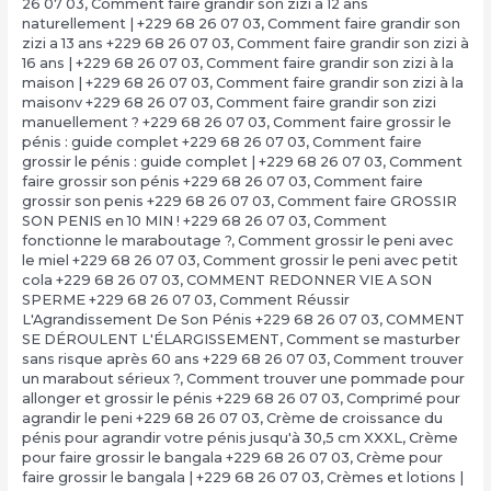
26 07 03
,
Comment faire grandir son zizi a 12 ans
naturellement | +229 68 26 07 03
,
Comment faire grandir son
zizi a 13 ans +229 68 26 07 03
,
Comment faire grandir son zizi à
16 ans | +229 68 26 07 03
,
Comment faire grandir son zizi à la
maison | +229 68 26 07 03
,
Comment faire grandir son zizi à la
maisonv +229 68 26 07 03
,
Comment faire grandir son zizi
manuellement ? +229 68 26 07 03
,
Comment faire grossir le
pénis : guide complet +229 68 26 07 03
,
Comment faire
grossir le pénis : guide complet | +229 68 26 07 03
,
Comment
faire grossir son pénis +229 68 26 07 03
,
Comment faire
grossir son penis +229 68 26 07 03
,
Comment faire GROSSIR
SON PENIS en 10 MIN ! +229 68 26 07 03
,
Comment
fonctionne le maraboutage ?
,
Comment grossir le peni avec
le miel +229 68 26 07 03
,
Comment grossir le peni avec petit
cola +229 68 26 07 03
,
COMMENT REDONNER VIE A SON
SPERME +229 68 26 07 03
,
Comment Réussir
L'Agrandissement De Son Pénis +229 68 26 07 03
,
COMMENT
SE DÉROULENT L'ÉLARGISSEMENT
,
Comment se masturber
sans risque après 60 ans +229 68 26 07 03
,
Comment trouver
un marabout sérieux ?
,
Comment trouver une pommade pour
allonger et grossir le pénis +229 68 26 07 03
,
Comprimé pour
agrandir le peni +229 68 26 07 03
,
Crème de croissance du
pénis pour agrandir votre pénis jusqu'à 30,5 cm XXXL
,
Crème
pour faire grossir le bangala +229 68 26 07 03
,
Crème pour
faire grossir le bangala | +229 68 26 07 03
,
Crèmes et lotions |