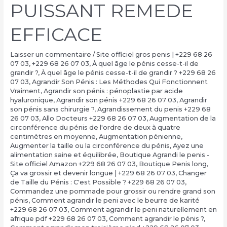
PUISSANT REMEDE
EFFICACE
Laisser un commentaire
/
Site officiel gros penis | +229 68 26
07 03
,
+229 68 26 07 03
,
À quel âge le pénis cesse-t-il de
grandir ?
,
À quel âge le pénis cesse-t-il de grandir ? +229 68 26
07 03
,
Agrandir Son Pénis : Les Méthodes Qui Fonctionnent
Vraiment
,
Agrandir son pénis : pénoplastie par acide
hyaluronique
,
Agrandir son pénis +229 68 26 07 03
,
Agrandir
son pénis sans chirurgie ?
,
Agrandissement du penis +229 68
26 07 03
,
Allo Docteurs +229 68 26 07 03
,
Augmentation de la
circonférence du pénis de l'ordre de deux à quatre
centimètres en moyenne
,
Augmentation pénienne
,
Augmenter la taille ou la circonférence du pénis
,
Ayez une
alimentation saine et équilibrée
,
Boutique Agrandi le penis -
Site officiel Amazon +229 68 26 07 03
,
Boutique Penis long
,
Ça va grossir et devenir longue | +229 68 26 07 03
,
Changer
de Taille du Pénis : C'est Possible ? +229 68 26 07 03
,
Commandez une pommade pour grossir ou rendre grand son
pénis
,
Comment agrandir le peni avec le beurre de karité
+229 68 26 07 03
,
Comment agrandir le peni naturellement en
afrique pdf +229 68 26 07 03
,
Comment agrandir le pénis ?
,