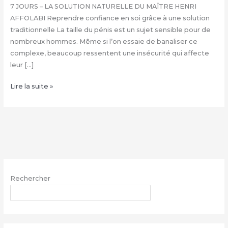
7 JOURS – LA SOLUTION NATURELLE DU MAÎTRE HENRI
AFFOLABI Reprendre confiance en soi grâce à une solution
traditionnelle La taille du pénis est un sujet sensible pour de
nombreux hommes. Même si l’on essaie de banaliser ce
complexe, beaucoup ressentent une insécurité qui affecte
leur […]
COMMENT
Lire la suite »
FAIRE
GRANDIR
SON
ZIZI
NATURELLEMENT
:
+229
Rechercher
68
26
RECHERCHER
07
03
–