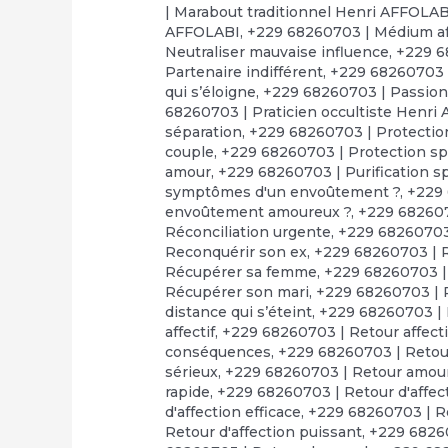
| Marabout traditionnel Henri AFFOLAB
AFFOLABI
,
+229 68260703 | Médium af
Neutraliser mauvaise influence
,
+229 6
Partenaire indifférent
,
+229 68260703 |
qui s’éloigne
,
+229 68260703 | Passion
68260703 | Praticien occultiste Henri
séparation
,
+229 68260703 | Protection
couple
,
+229 68260703 | Protection spi
amour
,
+229 68260703 | Purification sp
symptômes d'un envoûtement ?
,
+229 
envoûtement amoureux ?
,
+229 68260
Réconciliation urgente
,
+229 68260703 
Reconquérir son ex
,
+229 68260703 | 
Récupérer sa femme
,
+229 68260703 
Récupérer son mari
,
+229 68260703 | 
distance qui s’éteint
,
+229 68260703 | R
affectif
,
+229 68260703 | Retour affect
conséquences
,
+229 68260703 | Retour
sérieux
,
+229 68260703 | Retour amou
rapide
,
+229 68260703 | Retour d'affect
d'affection efficace
,
+229 68260703 | Re
Retour d'affection puissant
,
+229 68260