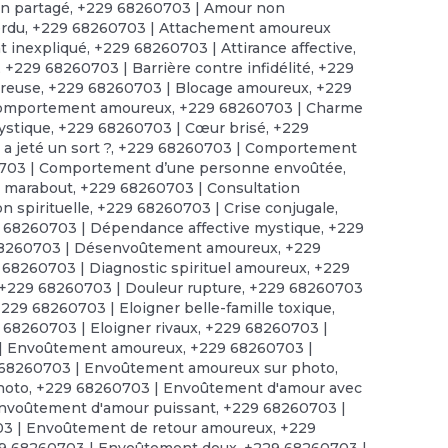
n partagé
,
+229 68260703 | Amour non
erdu
,
+229 68260703 | Attachement amoureux
 inexpliqué
,
+229 68260703 | Attirance affective
,
,
+229 68260703 | Barrière contre infidélité
,
+229
ureuse
,
+229 68260703 | Blocage amoureux
,
+229
comportement amoureux
,
+229 68260703 | Charme
ystique
,
+229 68260703 | Cœur brisé
,
+229
 jeté un sort ?
,
+229 68260703 | Comportement
703 | Comportement d’une personne envoûtée
,
e marabout
,
+229 68260703 | Consultation
n spirituelle
,
+229 68260703 | Crise conjugale
,
 68260703 | Dépendance affective mystique
,
+229
8260703 | Désenvoûtement amoureux
,
+229
 68260703 | Diagnostic spirituel amoureux
,
+229
+229 68260703 | Douleur rupture
,
+229 68260703
229 68260703 | Eloigner belle-famille toxique
,
 68260703 | Eloigner rivaux
,
+229 68260703 |
| Envoûtement amoureux
,
+229 68260703 |
68260703 | Envoûtement amoureux sur photo
,
hoto
,
+229 68260703 | Envoûtement d'amour avec
nvoûtement d'amour puissant
,
+229 68260703 |
3 | Envoûtement de retour amoureux
,
+229
9 68260703 | Envoûtement doux
,
+229 68260703 |