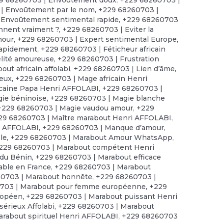
| Envoûtement par le nom
,
+229 68260703 |
 Envoûtement sentimental rapide
,
+229 68260703
onnent vraiment ?
,
+229 68260703 | Eviter la
mour
,
+229 68260703 | Expert sentimental Europe
,
rapidement
,
+229 68260703 | Féticheur africain
élité amoureuse
,
+229 68260703 | Frustration
ut africain affolabi
,
+229 68260703 | Lien d’âme
,
reux
,
+229 68260703 | Mage africain Henri
icaine Papa Henri AFFOLABI
,
+229 68260703 |
ie béninoise
,
+229 68260703 | Magie blanche
+229 68260703 | Magie vaudou amour
,
+229
29 68260703 | Maître marabout Henri AFFOLABI
,
ri AFFOLABI
,
+229 68260703 | Manque d’amour
,
le
,
+229 68260703 | Marabout Amour WhatsApp
,
229 68260703 | Marabout compétent Henri
 du Bénin
,
+229 68260703 | Marabout efficace
able en France
,
+229 68260703 | Marabout
0703 | Marabout honnête
,
+229 68260703 |
703 | Marabout pour femme européenne
,
+229
ropéen
,
+229 68260703 | Marabout puissant Henri
érieux Affolabi
,
+229 68260703 | Marabout
rabout spirituel Henri AFFOLABI
,
+229 68260703