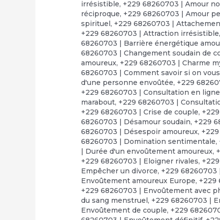
irrésistible
,
+229 68260703 | Amour no
réciproque
,
+229 68260703 | Amour p
spirituel
,
+229 68260703 | Attachement
+229 68260703 | Attraction irrésistible
68260703 | Barrière énergétique amo
68260703 | Changement soudain de 
amoureux
,
+229 68260703 | Charme m
68260703 | Comment savoir si on vous a
d'une personne envoûtée
,
+229 68260
+229 68260703 | Consultation en lign
marabout
,
+229 68260703 | Consultatio
+229 68260703 | Crise de couple
,
+229
68260703 | Désamour soudain
,
+229 6
68260703 | Désespoir amoureux
,
+229
68260703 | Domination sentimentale
,
| Durée d'un envoûtement amoureux
,
+
+229 68260703 | Eloigner rivales
,
+229
Empêcher un divorce
,
+229 68260703 
Envoûtement amoureux Europe
,
+229 
+229 68260703 | Envoûtement avec p
du sang menstruel
,
+229 68260703 | E
Envoûtement de couple
,
+229 6826070
68260703 | Envoûtement définitif
,
+22