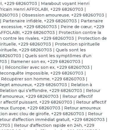
I
,
+229 68260703 | Marabout voyant Henri
ricain Henri AFFOLABI
,
+229 68260703 |
8260703 | Obsession amoureuse
,
+229 68260703 |
 Partenaire infidèle
,
+229 68260703 | Partenaire
 excessive
,
+229 68260703 | Peine de cœur
,
+229
 AFFOLABI
,
+229 68260703 | Protection contre la
 contre les rivales
,
+229 68260703 | Protection de
rituelle
,
+229 68260703 | Protection spirituelle
irituelle
,
+229 68260703 | Quels sont les
68260703 | Quels sont les symptômes d'un
703 | Ramener son ex
,
+229 68260703 |
| Réconcilier avec son ex
,
+229 68260703 |
Reconquête impossible
,
+229 68260703 |
| Récupérer son homme
,
+229 68260703 |
Rejet amoureux
,
+229 68260703 | Relation à
elation qui s’effondre
,
+229 68260703 | Retour
if amoureux
,
+229 68260703 | Retour affectif
 affectif puissant
,
+229 68260703 | Retour affectif
reux Europe
,
+229 68260703 | Retour amoureux
ion avec clou de girofle
,
+229 68260703 | Retour
tour d'affection immédiat gratuit
,
+229 68260703 |
703 | Retour d'affection rapide en 24h
,
+229