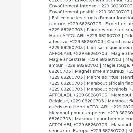
Envoûtement intense
,
+229 68260703 
Envoûtement positif
,
+229 68260703 |
| Est-ce que les rituels d'amour foncti
rupture
,
+229 68260703 | Expert en a
+229 68260703 | Faire revenir son ex 
Henri AFFOLABI
,
+229 68260703 | Fid
affective
,
+229 68260703 | Grand marabo
+229 68260703 | Lien karmique amou
AFFOLABI
,
+229 68260703 | Magie afr
Magie ancestrale
,
+229 68260703 | Mag
amour
,
+229 68260703 | Magie rouge
,
68260703 | Magnétisme amoureux
,
+2
+229 68260703 | Maître spirituel Hen
+229 68260703 | Marabout africain fiab
+229 68260703 | Marabout béninois
,
+
AFFOLABI
,
+229 68260703 | Marabout
Belgique
,
+229 68260703 | Marabout fi
guérisseur Henri AFFOLABI
,
+229 6826
Marabout pour européens
,
+229 68260
68260703 | Marabout pour homme eu
AFFOLABI
,
+229 68260703 | Marabout s
sérieux en Europe
,
+229 68260703 | Ma