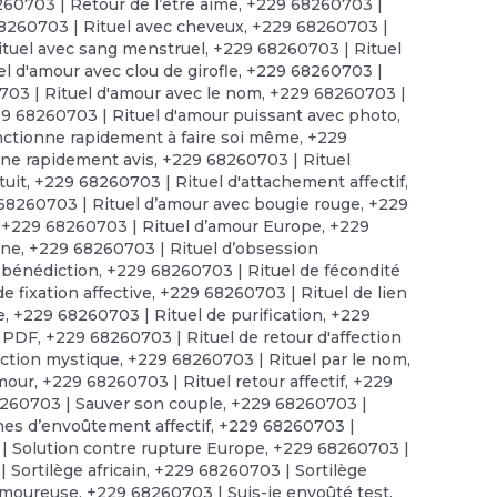
60703 | Retour de l’être aimé
,
+229 68260703 |
8260703 | Rituel avec cheveux
,
+229 68260703 |
tuel avec sang menstruel
,
+229 68260703 | Rituel
l d'amour avec clou de girofle
,
+229 68260703 |
03 | Rituel d'amour avec le nom
,
+229 68260703 |
9 68260703 | Rituel d'amour puissant avec photo
,
nctionne rapidement à faire soi même
,
+229
nne rapidement avis
,
+229 68260703 | Rituel
tuit
,
+229 68260703 | Rituel d'attachement affectif
,
68260703 | Rituel d’amour avec bougie rouge
,
+229
,
+229 68260703 | Rituel d’amour Europe
,
+229
nne
,
+229 68260703 | Rituel d’obsession
 bénédiction
,
+229 68260703 | Rituel de fécondité
e fixation affective
,
+229 68260703 | Rituel de lien
e
,
+229 68260703 | Rituel de purification
,
+229
n PDF
,
+229 68260703 | Rituel de retour d'affection
uction mystique
,
+229 68260703 | Rituel par le nom
,
amour
,
+229 68260703 | Rituel retour affectif
,
+229
260703 | Sauver son couple
,
+229 68260703 |
es d’envoûtement affectif
,
+229 68260703 |
| Solution contre rupture Europe
,
+229 68260703 |
 Sortilège africain
,
+229 68260703 | Sortilège
amoureuse
,
+229 68260703 | Suis-je envoûté test
,