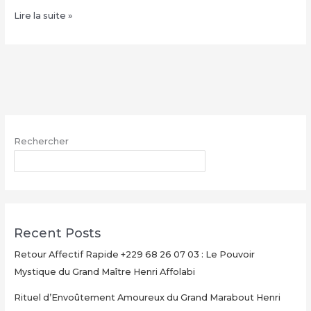
Jeter
Lire la suite »
un
sort
de
malédiction
sur
quelqu’un
:
Rechercher
Comment
utiliser
RECHERCHER
ce
rituel
de
protection
Recent Posts
et
de
Retour Affectif Rapide +229 68 26 07 03 : Le Pouvoir
vengeance
Mystique du Grand Maître Henri Affolabi
:
Rituel d’Envoûtement Amoureux du Grand Marabout Henri
+229