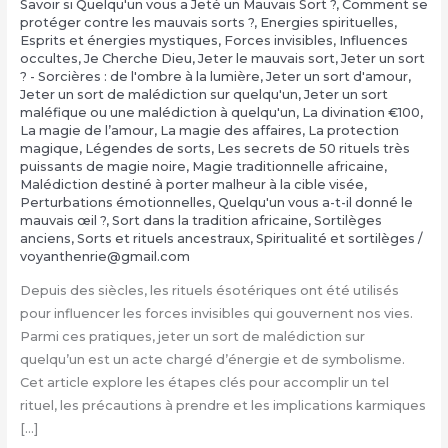
Savoir si Quelqu'un vous a Jeté un Mauvais Sort ?
,
Comment se
protéger contre les mauvais sorts ?
,
Energies spirituelles
,
Esprits et énergies mystiques
,
Forces invisibles
,
Influences
occultes
,
Je Cherche Dieu
,
Jeter le mauvais sort
,
Jeter un sort
? - Sorcières : de l'ombre à la lumière
,
Jeter un sort d'amour
,
Jeter un sort de malédiction sur quelqu'un
,
Jeter un sort
maléfique ou une malédiction à quelqu'un
,
La divination €100
,
‎La magie de l’amour
,
‎La magie des affaires
,
‎La protection
magique
,
Légendes de sorts
,
Les secrets de 50 rituels très
puissants de magie noire
,
Magie traditionnelle africaine
,
Malédiction destiné à porter malheur à la cible visée
,
Perturbations émotionnelles
,
Quelqu'un vous a-t-il donné le
mauvais œil ?
,
Sort dans la tradition africaine
,
Sortilèges
anciens
,
Sorts et rituels ancestraux
,
Spiritualité et sortilèges
/
voyanthenrie@gmail.com
Depuis des siècles, les rituels ésotériques ont été utilisés
pour influencer les forces invisibles qui gouvernent nos vies.
Parmi ces pratiques, jeter un sort de malédiction sur
quelqu’un est un acte chargé d’énergie et de symbolisme.
Cet article explore les étapes clés pour accomplir un tel
rituel, les précautions à prendre et les implications karmiques
[…]