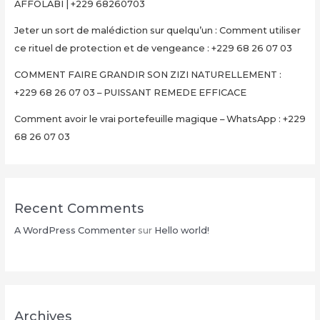
AFFOLABI | +229 68260703
68
26
Jeter un sort de malédiction sur quelqu’un : Comment utiliser
07
ce rituel de protection et de vengeance : +229 68 26 07 03
03
COMMENT FAIRE GRANDIR SON ZIZI NATURELLEMENT :
+229 68 26 07 03 – PUISSANT REMEDE EFFICACE
Comment avoir le vrai portefeuille magique – WhatsApp : +229
68 26 07 03
Recent Comments
A WordPress Commenter
sur
Hello world!
Archives