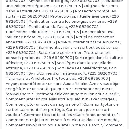
68260703 | Mythes et sortilèges
,
+229 68260703 | Neutraliser
une influence négative
,
+229 68260703 | Origines des sorts
dans les traditions
,
+229 68260703 | Protection contre les
sorts
,
+229 68260703 | Protection spirituelle avancée
,
+229
68260703 | Purification contre les énergies sombres
,
+229
68260703 | Purification de l’aura
,
+229 68260703 |
Purification spirituelle
,
+229 68260703 | Reconnaître une
influence négative
,
+229 68260703 | Rituel de protection
ancestral
,
+229 68260703 | Rôle du marabout face aux sorts
,
+229 68260703 | Somment savoir si un sort est posé sur soi
,
+229 68260703 | Sorcellerie contre moi : Protection et
conseils pratiques
,
+229 68260703 | Sortilèges dans la culture
africaine
,
+229 68260703 | Sortilèges dans la sorcellerie
africaine
,
+229 68260703 | Sortilèges et Malédictions
,
+229
68260703 | Symptômes d’un mauvais sort
,
+229 68260703 |
Talismans et Amulettes Protectrices
,
+229 68260703 |
Voyant pour détecter un sort
,
Aura affaiblie
,
Avez-vous déjà
songé à jeter un sort à quelqu'un ?
,
Comment conjurer un
mauvais sort ?
,
Comment enlever un sort qu'on nous a jeté ?
,
Comment jeter un mauvais sort à quelqu'un (avec images)
,
Comment jeter un sort de magie noire ?
,
Comment jeter un
sort et comment s'en protégé
,
Comment jeter un sort
vaudou ?
,
Comment les sorts et les rituels fonctionnent-ils ?
,
Comment puis-je jeter un sort à quelqu'un dans ton monde
,
Comment savoir si on nous a jeté un mauvais sort ?
,
Comment