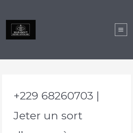
Aller
au
contenu
+229 68260703 |
Jeter un sort