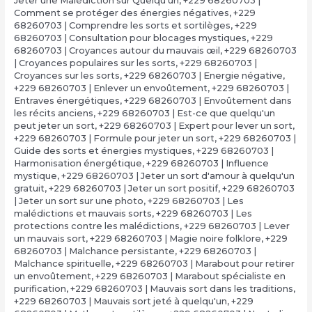
Jeter une Malédiction sur Quelqu'un
,
+229 68260703 |
Comment se protéger des énergies négatives
,
+229
68260703 | Comprendre les sorts et sortilèges
,
+229
68260703 | Consultation pour blocages mystiques
,
+229
68260703 | Croyances autour du mauvais œil
,
+229 68260703
| Croyances populaires sur les sorts
,
+229 68260703 |
Croyances sur les sorts
,
+229 68260703 | Energie négative
,
+229 68260703 | Enlever un envoûtement
,
+229 68260703 |
Entraves énergétiques
,
+229 68260703 | Envoûtement dans
les récits anciens
,
+229 68260703 | Est-ce que quelqu'un
peut jeter un sort
,
+229 68260703 | Expert pour lever un sort
,
+229 68260703 | Formule pour jeter un sort
,
+229 68260703 |
Guide des sorts et énergies mystiques
,
+229 68260703 |
Harmonisation énergétique
,
+229 68260703 | Influence
mystique
,
+229 68260703 | Jeter un sort d'amour à quelqu'un
gratuit
,
+229 68260703 | Jeter un sort positif
,
+229 68260703
| Jeter un sort sur une photo
,
+229 68260703 | Les
malédictions et mauvais sorts
,
+229 68260703 | Les
protections contre les malédictions
,
+229 68260703 | Lever
un mauvais sort
,
+229 68260703 | Magie noire folklore
,
+229
68260703 | Malchance persistante
,
+229 68260703 |
Malchance spirituelle
,
+229 68260703 | Marabout pour retirer
un envoûtement
,
+229 68260703 | Marabout spécialiste en
purification
,
+229 68260703 | Mauvais sort dans les traditions
,
+229 68260703 | Mauvais sort jeté à quelqu'un
,
+229