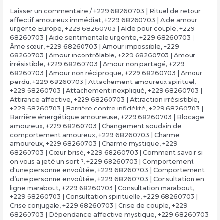
Laisser un commentaire
/
+229 68260703 | Rituel de retour
affectif amoureux immédiat
,
+229 68260703 | Aide amour
urgente Europe
,
+229 68260703 | Aide pour couple
,
+229
68260703 | Aide sentimentale urgente
,
+229 68260703 |
Âme sœur
,
+229 68260703 | Amour impossible
,
+229
68260703 | Amour incontrôlable
,
+229 68260703 | Amour
irrésistible
,
+229 68260703 | Amour non partagé
,
+229
68260703 | Amour non réciproque
,
+229 68260703 | Amour
perdu
,
+229 68260703 | Attachement amoureux spirituel
,
+229 68260703 | Attachement inexpliqué
,
+229 68260703 |
Attirance affective
,
+229 68260703 | Attraction irrésistible
,
+229 68260703 | Barrière contre infidélité
,
+229 68260703 |
Barrière énergétique amoureuse
,
+229 68260703 | Blocage
amoureux
,
+229 68260703 | Changement soudain de
comportement amoureux
,
+229 68260703 | Charme
amoureux
,
+229 68260703 | Charme mystique
,
+229
68260703 | Cœur brisé
,
+229 68260703 | Comment savoir si
on vous a jeté un sort ?
,
+229 68260703 | Comportement
d'une personne envoûtée
,
+229 68260703 | Comportement
d’une personne envoûtée
,
+229 68260703 | Consultation en
ligne marabout
,
+229 68260703 | Consultation marabout
,
+229 68260703 | Consultation spirituelle
,
+229 68260703 |
Crise conjugale
,
+229 68260703 | Crise de couple
,
+229
68260703 | Dépendance affective mystique
,
+229 68260703