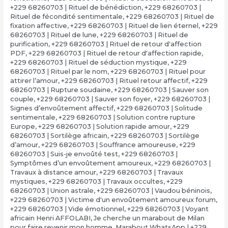
+229 68260703 | Rituel de bénédiction
,
+229 68260703 |
Rituel de fécondité sentimentale
,
+229 68260703 | Rituel de
fixation affective
,
+229 68260703 | Rituel de lien éternel
,
+229
68260703 | Rituel de lune
,
+229 68260703 | Rituel de
purification
,
+229 68260703 | Rituel de retour d'affection
PDF
,
+229 68260703 | Rituel de retour d'affection rapide
,
+229 68260703 | Rituel de séduction mystique
,
+229
68260703 | Rituel par le nom
,
+229 68260703 | Rituel pour
attirer l’amour
,
+229 68260703 | Rituel retour affectif
,
+229
68260703 | Rupture soudaine
,
+229 68260703 | Sauver son
couple
,
+229 68260703 | Sauver son foyer
,
+229 68260703 |
Signes d’envoûtement affectif
,
+229 68260703 | Solitude
sentimentale
,
+229 68260703 | Solution contre rupture
Europe
,
+229 68260703 | Solution rapide amour
,
+229
68260703 | Sortilège africain
,
+229 68260703 | Sortilège
d’amour
,
+229 68260703 | Souffrance amoureuse
,
+229
68260703 | Suis-je envoûté test
,
+229 68260703 |
Symptômes d’un envoûtement amoureux
,
+229 68260703 |
Travaux à distance amour
,
+229 68260703 | Travaux
mystiques
,
+229 68260703 | Travaux occultes
,
+229
68260703 | Union astrale
,
+229 68260703 | Vaudou béninois
,
+229 68260703 | Victime d'un envoûtement amoureux forum
,
+229 68260703 | Vide émotionnel
,
+229 68260703 | Voyant
africain Henri AFFOLABI
,
Je cherche un marabout de Milan
pour faire revenir mon homme
,
Marabout WhatsApp | +229