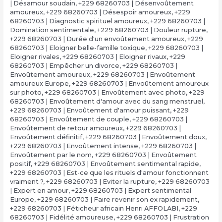
| Désamour soudain
,
+229 68260703 | Désenvoûtement
amoureux
,
+229 68260703 | Désespoir amoureux
,
+229
68260703 | Diagnostic spirituel amoureux
,
+229 68260703 |
Domination sentimentale
,
+229 68260703 | Douleur rupture
,
+229 68260703 | Durée d'un envoûtement amoureux
,
+229
68260703 | Eloigner belle-famille toxique
,
+229 68260703 |
Eloigner rivales
,
+229 68260703 | Eloigner rivaux
,
+229
68260703 | Empêcher un divorce
,
+229 68260703 |
Envoûtement amoureux
,
+229 68260703 | Envoûtement
amoureux Europe
,
+229 68260703 | Envoûtement amoureux
sur photo
,
+229 68260703 | Envoûtement avec photo
,
+229
68260703 | Envoûtement d'amour avec du sang menstruel
,
+229 68260703 | Envoûtement d'amour puissant
,
+229
68260703 | Envoûtement de couple
,
+229 68260703 |
Envoûtement de retour amoureux
,
+229 68260703 |
Envoûtement définitif
,
+229 68260703 | Envoûtement doux
,
+229 68260703 | Envoûtement intense
,
+229 68260703 |
Envoûtement par le nom
,
+229 68260703 | Envoûtement
positif
,
+229 68260703 | Envoûtement sentimental rapide
,
+229 68260703 | Est-ce que les rituels d'amour fonctionnent
vraiment ?
,
+229 68260703 | Eviter la rupture
,
+229 68260703
| Expert en amour
,
+229 68260703 | Expert sentimental
Europe
,
+229 68260703 | Faire revenir son ex rapidement
,
+229 68260703 | Féticheur africain Henri AFFOLABI
,
+229
68260703 | Fidélité amoureuse
,
+229 68260703 | Frustration