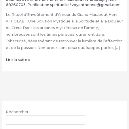
68260703
,
Purification spirituelle
/
voyanthenrie@gmail.com
Le Rituel d’Envoûtement d’Amour du Grand Marabout Henri
AFFOLABI : Une Solution Mystique à la Solitude et à la Douleur
du Cœur Dans les arcanes mystérieux de l’amour,
nombreuses sont les âmes perdues, qui errent dans
l’obscurité, désespérant de retrouver la lumière de l’affection
et de la passion. Nombreux sont ceux qui, frappés par les […]
Rituel
Lire la suite »
d’Envoûtement
Amoureux
du
Grand
Marabout
Henri
AFFOLABI
Rechercher
|
+229
RECHERCHER
68260703