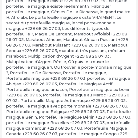
portefeuille magique existe +229 68 26 07 03
,
Est-ce que le
portefeuille magique existe réellement ?
,
Fabriquer
portefeuille magique
,
Génies De La Richesse
,
le grand maitre
H. Affolabi
,
Le portefeuille magique existe VRAIMENT
,
Le
secret du portefeuille magique
,
le vrai porte-monnaie
magique +229 68 26 07 03
,
Les différents types de
portefeuille ?
,
Magie De Largent
,
Marabout Affolabi +229 68
26 07 03
,
Marabout Africain
,
Marabout Africain Puissant +229
68 26 07 03
,
Marabout Puissant +229 68 26 07 03
,
Marabout
Sérieux +229 68 26 07 03
,
marabout très puissant
,
médium
marabout
,
Multiplication d'Argent +229 68 26 07 03
,
Multiplication d'Argent Réelle
,
Où puis-je trouver le
portefeuille magique ?
,
Où trouver le porte-monnaie magique
?
,
Portefeuille De Richesse
,
Portefeuille magique
,
Portefeuille magique +229 68 26 07 03
,
portefeuille magique
Abidjan +229 68 26 07 03
,
Portefeuille Magique Actif
,
Portefeuille magique amazon
,
Portefeuille magique au benin
+229 68 26 07 03
,
Portefeuille magique au Maroc +229 68 26
07 03,
,
Portefeuille Magique Authentique +229 68 26 07 03
,
portefeuille magique avec porte monnaie +229 68 26 07 03
,
Portefeuille magique Belgique +229 68 26 07 03
,
Portefeuille
magique Bénin
,
Portefeuille Magique Bénin +229 68 26 07 03
,
portefeuille magique Bruxelles +229 68 26 07 03
,
portefeuille
magique Cameroun +229 68 26 07 03
,
Portefeuille Magique
Canada +229 68 26 07 03
,
portefeuille magique Congo +229