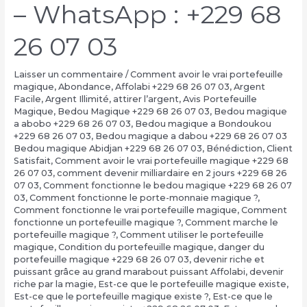
– WhatsApp : +229 68
26 07 03
Laisser un commentaire
/
Comment avoir le vrai portefeuille
magique
,
Abondance
,
Affolabi +229 68 26 07 03
,
Argent
Facile
,
Argent Illimité
,
attirer l’argent
,
Avis Portefeuille
Magique
,
Bedou Magique +229 68 26 07 03
,
Bedou magique
a abobo +229 68 26 07 03
,
Bedou magique a Bondoukou
+229 68 26 07 03
,
Bedou magique a dabou +229 68 26 07 03
Bedou magique Abidjan +229 68 26 07 03
,
Bénédiction
,
Client
Satisfait
,
Comment avoir le vrai portefeuille magique +229 68
26 07 03
,
comment devenir milliardaire en 2 jours +229 68 26
07 03
,
Comment fonctionne le bedou magique +229 68 26 07
03
,
Comment fonctionne le porte-monnaie magique ?
,
Comment fonctionne le vrai portefeuille magique
,
Comment
fonctionne un portefeuille magique ?
,
Comment marche le
portefeuille magique ?
,
Comment utiliser le portefeuille
magique
,
Condition du portefeuille magique
,
danger du
portefeuille magique +229 68 26 07 03
,
devenir riche et
puissant grâce au grand marabout puissant Affolabi
,
devenir
riche par la magie
,
Est-ce que le portefeuille magique existe
,
Est-ce que le portefeuille magique existe ?
,
Est-ce que le