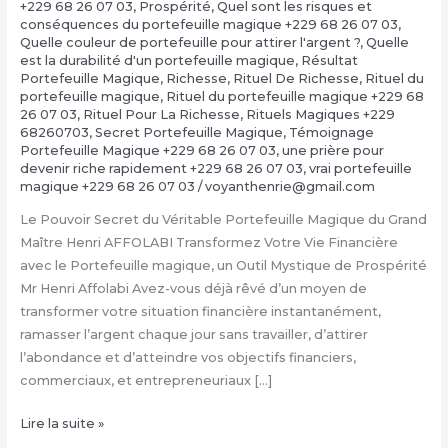
+229 68 26 07 03
,
Prospérité
,
Quel sont les risques et
conséquences du portefeuille magique +229 68 26 07 03
,
Quelle couleur de portefeuille pour attirer l'argent ?
,
Quelle
est la durabilité d'un portefeuille magique
,
Résultat
Portefeuille Magique
,
Richesse
,
Rituel De Richesse
,
Rituel du
portefeuille magique
,
Rituel du portefeuille magique +229 68
26 07 03
,
Rituel Pour La Richesse
,
Rituels Magiques +229
68260703
,
Secret Portefeuille Magique
,
Témoignage
Portefeuille Magique +229 68 26 07 03
,
une prière pour
devenir riche rapidement +229 68 26 07 03
,
vrai portefeuille
magique +229 68 26 07 03
/
voyanthenrie@gmail.com
Le Pouvoir Secret du Véritable Portefeuille Magique du Grand
Maître Henri AFFOLABI Transformez Votre Vie Financière
avec le Portefeuille magique, un Outil Mystique de Prospérité
Mr Henri Affolabi Avez-vous déjà rêvé d’un moyen de
transformer votre situation financière instantanément,
ramasser l’argent chaque jour sans travailler, d’attirer
l’abondance et d’atteindre vos objectifs financiers,
commerciaux, et entrepreneuriaux […]
Comment
Lire la suite »
avoir