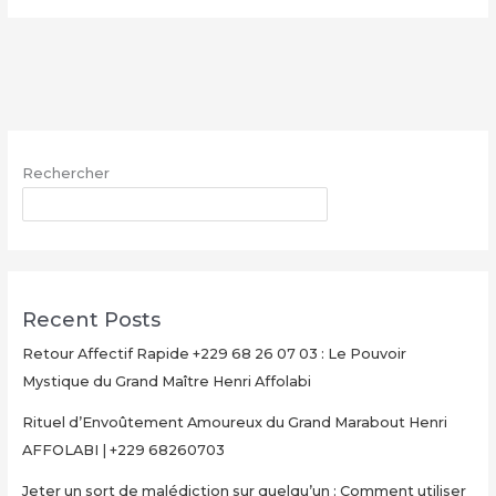
le
vrai
portefeuille
magique
–
WhatsApp
Rechercher
:
+229
RECHERCHER
68
26
07
03
Recent Posts
Retour Affectif Rapide +229 68 26 07 03 : Le Pouvoir
Mystique du Grand Maître Henri Affolabi
Rituel d’Envoûtement Amoureux du Grand Marabout Henri
AFFOLABI | +229 68260703
Jeter un sort de malédiction sur quelqu’un : Comment utiliser