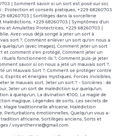
703 | Somment savoir si un sort est posé sur soi
,
 : Protection et conseils pratiques
,
+229 68260703
29 68260703 | Sortilèges dans la sorcellerie
t Malédictions
,
+229 68260703 | Symptômes d’un
ns et Amulettes Protectrices
,
+229 68260703 |
iblie
,
Avez-vous déjà songé à jeter un sort à
ais sort ?
,
Comment enlever un sort qu'on nous a
 quelqu'un (avec images)
,
Comment jeter un sort
rt et comment s'en protégé
,
Comment jeter un
rituels fonctionnent-ils ?
,
Comment puis-je jeter
omment savoir si on nous a jeté un mauvais sort ?
,
té un Mauvais Sort ?
,
Comment se protéger contre
es
,
Esprits et énergies mystiques
,
Forces invisibles
,
Jeter le mauvais sort
,
Jeter un sort ? - Sorcières : de
our
,
Jeter un sort de malédiction sur quelqu'un
,
tion à quelqu'un
,
La divination €100
,
‎La magie de
ection magique
,
Légendes de sorts
,
Les secrets de
e
,
Magie traditionnelle africaine
,
Malédiction
ée
,
Perturbations émotionnelles
,
Quelqu'un vous a-
 tradition africaine
,
Sortilèges anciens
,
Sorts et
lèges
/
voyanthenrie@gmail.com