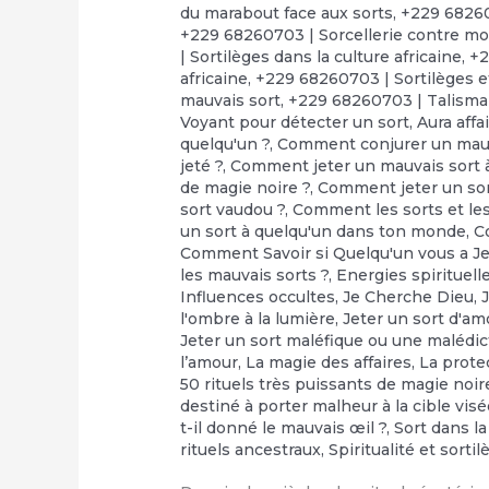
du marabout face aux sorts
,
+229 68260
+229 68260703 | Sorcellerie contre moi
| Sortilèges dans la culture africaine
,
+2
africaine
,
+229 68260703 | Sortilèges e
mauvais sort
,
+229 68260703 | Talisma
Voyant pour détecter un sort
,
Aura affa
quelqu'un ?
,
Comment conjurer un mauv
jeté ?
,
Comment jeter un mauvais sort à
de magie noire ?
,
Comment jeter un so
sort vaudou ?
,
Comment les sorts et les 
un sort à quelqu'un dans ton monde
,
C
Comment Savoir si Quelqu'un vous a Je
les mauvais sorts ?
,
Energies spirituell
Influences occultes
,
Je Cherche Dieu
,
l'ombre à la lumière
,
Jeter un sort d'am
Jeter un sort maléfique ou une malédic
l’amour
,
‎La magie des affaires
,
‎La prot
50 rituels très puissants de magie noir
destiné à porter malheur à la cible vis
t-il donné le mauvais œil ?
,
Sort dans la
rituels ancestraux
,
Spiritualité et sorti