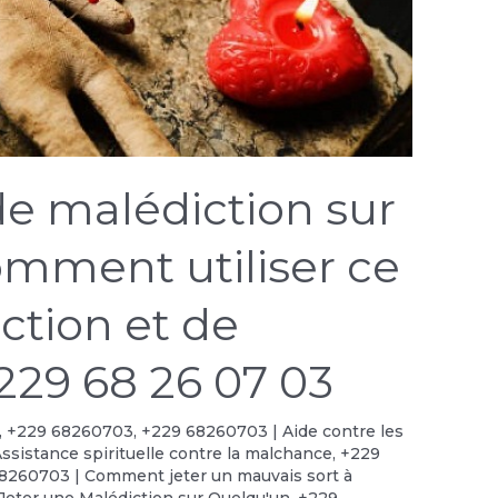
de malédiction sur
omment utiliser ce
ection et de
229 68 26 07 03
,
+229 68260703
,
+229 68260703 | Aide contre les
ssistance spirituelle contre la malchance
,
+229
8260703 | Comment jeter un mauvais sort à
eter une Malédiction sur Quelqu'un
,
+229