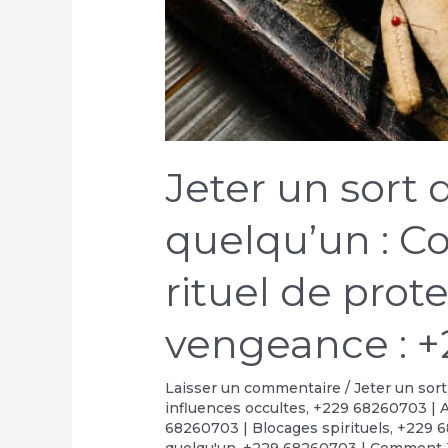
Jeter un sort 
quelqu’un : C
rituel de prot
vengeance : +
Laisser un commentaire
/
Jeter un sort
influences occultes
,
+229 68260703 | A
68260703 | Blocages spirituels
,
+229 6
quelqu'un
,
+229 68260703 | Comment J