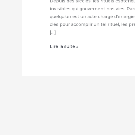
Depuis des siècles, les rituels ésotériq
invisibles qui gouvernent nos vies. Par
quelqu’un est un acte chargé d’énergie
clés pour accomplir un tel rituel, les 
[…]
Jeter
Lire la suite »
un
sort
de
malédiction
sur
quelqu’un
:
Comment
utiliser
ce
rituel