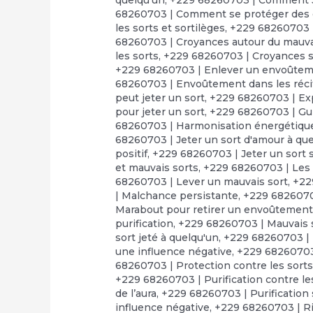
68260703 | Comment se protéger des 
les sorts et sortilèges
,
+229 68260703 |
68260703 | Croyances autour du mauva
les sorts
,
+229 68260703 | Croyances su
+229 68260703 | Enlever un envoûte
68260703 | Envoûtement dans les réci
peut jeter un sort
,
+229 68260703 | Exp
pour jeter un sort
,
+229 68260703 | Gui
68260703 | Harmonisation énergétiqu
68260703 | Jeter un sort d'amour à que
positif
,
+229 68260703 | Jeter un sort 
et mauvais sorts
,
+229 68260703 | Les 
68260703 | Lever un mauvais sort
,
+22
| Malchance persistante
,
+229 68260703
Marabout pour retirer un envoûtemen
purification
,
+229 68260703 | Mauvais s
sort jeté à quelqu'un
,
+229 68260703 | 
une influence négative
,
+229 68260703 
68260703 | Protection contre les sort
+229 68260703 | Purification contre l
de l’aura
,
+229 68260703 | Purification s
influence négative
,
+229 68260703 | Ri