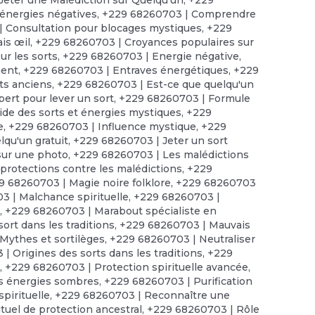
énergies négatives
,
+229 68260703 | Comprendre
 Consultation pour blocages mystiques
,
+229
is œil
,
+229 68260703 | Croyances populaires sur
r les sorts
,
+229 68260703 | Energie négative
,
ment
,
+229 68260703 | Entraves énergétiques
,
+229
ts anciens
,
+229 68260703 | Est-ce que quelqu'un
ert pour lever un sort
,
+229 68260703 | Formule
de des sorts et énergies mystiques
,
+229
e
,
+229 68260703 | Influence mystique
,
+229
lqu'un gratuit
,
+229 68260703 | Jeter un sort
sur une photo
,
+229 68260703 | Les malédictions
protections contre les malédictions
,
+229
9 68260703 | Magie noire folklore
,
+229 68260703
 | Malchance spirituelle
,
+229 68260703 |
t
,
+229 68260703 | Marabout spécialiste en
ort dans les traditions
,
+229 68260703 | Mauvais
Mythes et sortilèges
,
+229 68260703 | Neutraliser
| Origines des sorts dans les traditions
,
+229
s
,
+229 68260703 | Protection spirituelle avancée
,
es énergies sombres
,
+229 68260703 | Purification
pirituelle
,
+229 68260703 | Reconnaître une
tuel de protection ancestral
,
+229 68260703 | Rôle