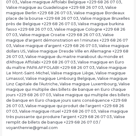
07 03,
,
Valise magique Affolabi Belgique +229 68 26 07 03
,
Valise magique au Guadeloupe +229 68 26 07 03
,
Valise
magique Berlin +229 68 26 07 03
,
Valise magique Bordeaux
place de la bourse +229 68 26 07 03
,
Valise magique Bruxelles
près de Belgique +229 68 26 07 03
,
Valise magique burkina
fasso +229 68 26 07 03
,
Valise magique Cologne +229 68 26
07 03
,
Valise magique Croatie +229 68 26 07 03
,
Valise
magique d'argent démonstration en 1 minutes +229 68 26 07
03
,
Valise magique d’argent +229 68 26 07 03
,
Valise magique
dollars US
,
Valise magique Dresde Ville en Allemagne +229 68
26 07 03
,
Valise magique du maitre marabout du monde et
d'Afrique Affolabi +229 68 26 07 03
,
Valise magique en Euro
du maître PAPA AFFOLABI +229 68 26 07 03
,
Valise magique
Le Mont-Saint-Michel
,
Valise magique Liège
,
Valise magique
Limassol
,
Valise magique Limbourg Belgique
,
Valise magique
Linz Capitale de l'Autriche
,
Valise magique Luxembourg
,
Valise
magique qui multiplie des billets de banque en Euro chaque
jours +229 68 26 07 03
,
Valise magique qui multiplie des billets
de banque en Euro chaque jours sans conséquence +229 68
26 07 03
,
Valise magique qui produit de l'argent +229 68 26
07 03
,
Valise magique rituel +229 68 26 07 03
,
Valise magique
très puissante qui produire l'argent +229 68 26 07 03
,
Valise
remplit de billets de banque +229 68 26 07 03
/
voyanthenrie@gmail.com