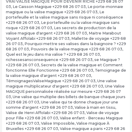
VRAI VALISE MAGIQUE POUR DEVENIR RICHE +229 68 26 07
03
,
Le Caisson Magique +229 68 26 07 03
,
Le porte-monnaie
magique ou la valise magique +229 68 26 07 03
,
Le
portefeuille et la valise magique sans risque ni conséquence
+229 68 26 07 03
,
Le portefeuille ou la valise magique sans
risque +229 68 26 07 03
,
Les secrets de production de la
valise magique d'argent +229 68 26 07 03
,
Maitre Marabout
Voyant Affolabi +229 68 26 07 03
,
Mallette de voyage +229 68
26 07 03
,
Pourquoi mettre ses valises dans la baignoire ? +229
68 26 07 03
,
Pouvoirs de la valise magique +229 68 26 07 03
,
Quel est le jeu dans ma valise ? +229 68 26 07 03
,
richessesansconsequence +229 68 26 07 03
,
se Magique ?
+229 68 26 07 03
,
Secrets de la valise magique et Comment
fonctionne Elle Fonctionne +229 68 26 07 03
,
Temoignage de
la valise magique d'argent +229 68 26 07 03
,
TémoignagesValiseMagique +229 68 26 07 03
,
Une valise
magique multiplicateur d'argent +229 68 26 07 03
,
Une Valise
MAGIQUE personnalisée réalisée sur mesure +229 68 26 07
03
,
Une valise qui multiplie des billets de banque chaque jours
+229 68 26 07 03
,
Une valise qui te donne chaque jour une
somme d'argent +229 68 26 07 03
,
Valise à main en tissu
,
Valise de Henri Affolabi +229 68 26 07 03
,
Valise de voyage
pour Fille +229 68 26 07 03
,
Valise enfant - Berceau Magique
+229 68 26 07 03
,
Valise Impossible
,
Valise magique À
Bruxelles +229 68 26 07 03
,
Valise magique a paris +229 68 26