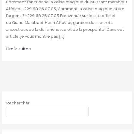
Comment fonctionne la valise magique du puissant marabout
Affolabi +229 68 26 07 03, Comment la valise magique attire
l’argent ? +229 68 26 07 03 Bienvenue sur le site officiel
du Grand Marabout Henri Affolabi, gardien des secrets
ancestraux de la de la richesse et de la prospérité. Dans cet
article, je vous montre pas […]
Condition
Lire la suite »
de
la
valise
magique
+229
68
26
Rechercher
07
03,
RECHERCHER
Valise
magique
explication