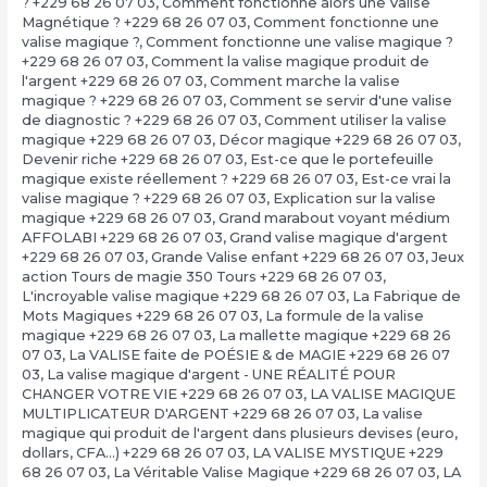
? +229 68 26 07 03
,
Comment fonctionne alors une Valise
Magnétique ? +229 68 26 07 03
,
Comment fonctionne une
valise magique ?
,
Comment fonctionne une valise magique ?
+229 68 26 07 03
,
Comment la valise magique produit de
l'argent +229 68 26 07 03
,
Comment marche la valise
magique ? +229 68 26 07 03
,
Comment se servir d'une valise
de diagnostic ? +229 68 26 07 03
,
Comment utiliser la valise
magique +229 68 26 07 03
,
Décor magique +229 68 26 07 03
,
Devenir riche +229 68 26 07 03
,
Est-ce que le portefeuille
magique existe réellement ? +229 68 26 07 03
,
Est-ce vrai la
valise magique ? +229 68 26 07 03
,
Explication sur la valise
magique +229 68 26 07 03
,
Grand marabout voyant médium
AFFOLABI +229 68 26 07 03
,
Grand valise magique d'argent
+229 68 26 07 03
,
Grande Valise enfant +229 68 26 07 03
,
Jeux
action Tours de magie 350 Tours +229 68 26 07 03
,
L'incroyable valise magique +229 68 26 07 03
,
La Fabrique de
Mots Magiques +229 68 26 07 03
,
La formule de la valise
magique +229 68 26 07 03
,
La mallette magique +229 68 26
07 03
,
La VALISE faite de POÉSIE & de MAGIE +229 68 26 07
03
,
La valise magique d'argent - UNE RÉALITÉ POUR
CHANGER VOTRE VIE +229 68 26 07 03
,
LA VALISE MAGIQUE
MULTIPLICATEUR D'ARGENT +229 68 26 07 03
,
La valise
magique qui produit de l'argent dans plusieurs devises (euro,
dollars, CFA…) +229 68 26 07 03
,
LA VALISE MYSTIQUE +229
68 26 07 03
,
La Véritable Valise Magique +229 68 26 07 03
,
LA