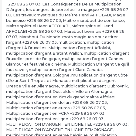
+229 68 26 07 03
,
Les Conséquences De La Multiplication
D’Argent
,
les dangers du portefeuille magique +229 68 26 07
03
,
Les travaux mystiques du Maître Henri AFFOLABI
,
Magie
béninoise +229 68 26 07 03
,
Maître marabout de confiance
,
Maître spirituel Henri AFFOLABI
,
Maître spirituel Henri
AFFOLABI +229 68 26 07 03
,
Marabout béninois +229 68 26
07 03
,
Marabout Du Monde
,
mots magiques pour attirer
l’argent +229 68 26 07 03
,
multipication
,
multiplication
d’argent À Bruxelles
,
Multiplication d’argent Affolabi
,
multiplication d’argent Bratant Wallon
,
multiplication d’argent
Bruxelles près de Belgique
,
multiplication d’argent Cannes
Glamour et festival de cinéma
,
Multiplication D’argent Ce qu’il
faut savoir
,
multiplication d’argent Clare Canada
,
multiplication d’argent Cologne
,
multiplication d’argent Côte
d'Azur Saint-Tropez et Monaco
,
multiplication d’argent
Dresde Ville en Allemagne
,
multiplication d’argent Dubrovnik
,
multiplication d’argent Düsseldorf Ville en Allemagne
,
multiplication d’argent en 15m du grand maître Affolabi
,
Multiplication d’argent en dollars +229 68 26 07 03
,
Multiplication d’argent en euros +229 68 26 07 03
,
Multiplication d’argent en FCFA +229 68 26 07 03
,
multiplication d’argent en ligne +229 68 26 07 03
,
MULTIPLICATION D’ARGENT EN LIGNE TEL +229 68 26 07 03
,
MULTIPLICATION D’ARGENT EN LIGNE TEMOIGNAGE
,
multiplication d’argent enverse belgique
,
multiplication