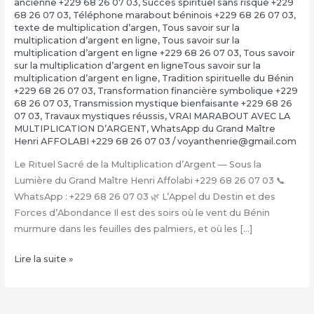
ancienne +229 68 26 07 03
,
Succès spirituel sans risque +229
68 26 07 03
,
Téléphone marabout béninois +229 68 26 07 03
,
texte de multiplication d’argen
,
Tous savoir sur la
multiplication d’argent en ligne
,
Tous savoir sur la
multiplication d’argent en ligne +229 68 26 07 03
,
Tous savoir
sur la multiplication d’argent en ligneTous savoir sur la
multiplication d’argent en ligne
,
Tradition spirituelle du Bénin
+229 68 26 07 03
,
Transformation financière symbolique +229
68 26 07 03
,
Transmission mystique bienfaisante +229 68 26
07 03
,
Travaux mystiques réussis
,
VRAI MARABOUT AVEC LA
MULTIPLICATION D’ARGENT
,
WhatsApp du Grand Maître
Henri AFFOLABI +229 68 26 07 03
/
voyanthenrie@gmail.com
Le Rituel Sacré de la Multiplication d’Argent — Sous la
Lumière du Grand Maître Henri Affolabi +229 68 26 07 03 📞
WhatsApp : +229 68 26 07 03 🌿 L’Appel du Destin et des
Forces d’Abondance Il est des soirs où le vent du Bénin
murmure dans les feuilles des palmiers, et où les […]
La
Lire la suite »
Multiplication
d’Argent
Magique