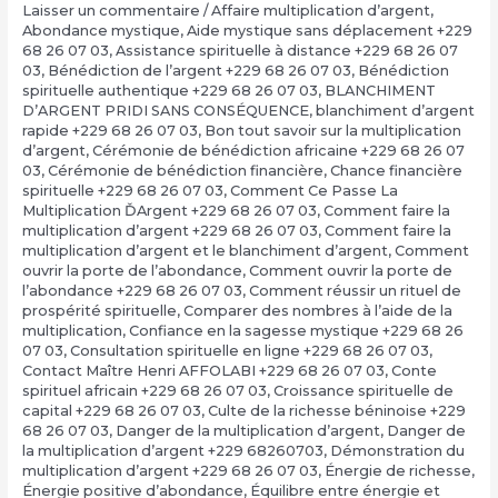
Laisser un commentaire
/
Affaire multiplication d’argent
,
Abondance mystique
,
Aide mystique sans déplacement +229
68 26 07 03
,
Assistance spirituelle à distance +229 68 26 07
03
,
Bénédiction de l’argent +229 68 26 07 03
,
Bénédiction
spirituelle authentique +229 68 26 07 03
,
BLANCHIMENT
D’ARGENT PRIDI SANS CONSÉQUENCE
,
blanchiment d’argent
rapide +229 68 26 07 03
,
Bon tout savoir sur la multiplication
d’argent
,
Cérémonie de bénédiction africaine +229 68 26 07
03
,
Cérémonie de bénédiction financière
,
Chance financière
spirituelle +229 68 26 07 03
,
Comment Ce Passe La
Multiplication ĎArgent +229 68 26 07 03
,
Comment faire la
multiplication d’argent +229 68 26 07 03
,
Comment faire la
multiplication d’argent et le blanchiment d’argent
,
Comment
ouvrir la porte de l’abondance
,
Comment ouvrir la porte de
l’abondance +229 68 26 07 03
,
Comment réussir un rituel de
prospérité spirituelle
,
Comparer des nombres à l’aide de la
multiplication
,
Confiance en la sagesse mystique +229 68 26
07 03
,
Consultation spirituelle en ligne +229 68 26 07 03
,
Contact Maître Henri AFFOLABI +229 68 26 07 03
,
Conte
spirituel africain +229 68 26 07 03
,
Croissance spirituelle de
capital +229 68 26 07 03
,
Culte de la richesse béninoise +229
68 26 07 03
,
Danger de la multiplication d’argent
,
Danger de
la multiplication d’argent +229 68260703
,
Démonstration du
multiplication d’argent +229 68 26 07 03
,
Énergie de richesse
,
Énergie positive d’abondance
,
Équilibre entre énergie et