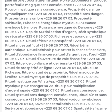
plier un billet pour attirer largent
,
Porte du bonheur mystique
,
portefeuille magique sans conséquence +229 68 26 07 03
,
Pouvoir mystique sans conséquence
,
Prospérité garantie
symboliquement +229 68 26 07 03
,
Prospérité sans danger
,
Prospérité sans ombre +229 68 26 07 03
,
Prospérité
spirituelle
,
Puissance énergétique mystique
,
Puissance
mystique béninoise
,
Puissance mystique du Dahomey +229
68 26 07 03
,
Rapide Multiplication d’argent
,
Récit symbolique
de réussite +229 68 26 07 03
,
Richesse et abondance +229
68 26 07 03
,
Rituel africain de prospérité +229 68 26 07 03
,
Rituel ancestral fictif +229 68 26 07 03
,
Rituel bénin
authentique
,
Rituel béninois pour attirer la chance financière
,
Rituel d’abondance financière
,
rituel d’argent avec l’œuf +229
68 26 07 03
,
Rituel d’ouverture de voie financière +229 68 26
07 03
,
Rituel de confiance et de réussite +229 68 26 07 03
,
Rituel de prospérité en ligne +229 68 26 07 03
,
Rituel De
Richesse
,
Rituel gratuit de prospérité
,
Rituel magique de
lumière
,
Rituel mystique de prospérité +229 68 26 07 03
,
Rituel mystique par WhatsApp +229 68 26 07 03
,
Rituel
mystique pour changer sa vie
,
rituel pour multiplication
d’argent rapide +229 68 26 07 03
,
Rituel sans conséquence
,
Rituel spirituel sans danger ni conséquence
,
Rituel sûr et sans
conséquence +229 68 26 07 03
,
Rituel vodoun symbolique
+229 68 26 07 03
,
Savoir ancestral bénin +229 68 26 07 03
,
Sérénité et abondance +229 68 26 07 03
,
Spiritualité africaine