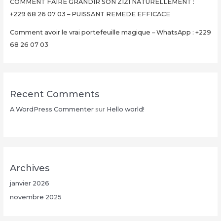
Minutes
COMMENT FAIRE GRANDIR SON ZIZI NATURELLEMENT :
+229
+229 68 26 07 03 – PUISSANT REMEDE EFFICACE
68
Comment avoir le vrai portefeuille magique – WhatsApp : +229
26
68 26 07 03
07
03
Recent Comments
A WordPress Commenter
sur
Hello world!
Archives
janvier 2026
novembre 2025