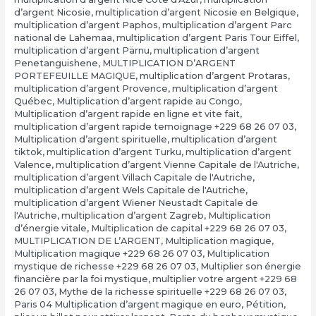
d’argent Nicosie
,
multiplication d’argent Nicosie en Belgique
,
multiplication d’argent Paphos
,
multiplication d’argent Parc
national de Lahemaa
,
multiplication d’argent Paris Tour Eiffel
,
multiplication d’argent Pärnu
,
multiplication d’argent
Penetanguishene
,
MULTIPLICATION D’ARGENT
PORTEFEUILLE MAGIQUE
,
multiplication d’argent Protaras
,
multiplication d’argent Provence
,
multiplication d’argent
Québec
,
Multiplication d’argent rapide au Congo
,
Multiplication d’argent rapide en ligne et vite fait
,
multiplication d’argent rapide temoignage +229 68 26 07 03
,
Multiplication d’argent spirituelle
,
multiplication d’argent
tiktok
,
multiplication d’argent Turku
,
multiplication d’argent
Valence
,
multiplication d’argent Vienne Capitale de l'Autriche
,
multiplication d’argent Villach Capitale de l'Autriche
,
multiplication d’argent Wels Capitale de l'Autriche
,
multiplication d’argent Wiener Neustadt Capitale de
l'Autriche
,
multiplication d’argent Zagreb
,
Multiplication
d’énergie vitale
,
Multiplication de capital +229 68 26 07 03
,
MULTIPLICATION DE L’ARGENT
,
Multiplication magique
,
Multiplication magique +229 68 26 07 03
,
Multiplication
mystique de richesse +229 68 26 07 03
,
Multiplier son énergie
financière par la foi mystique
,
multiplier votre argent +229 68
26 07 03
,
Mythe de la richesse spirituelle +229 68 26 07 03
,
Paris 04 Multiplication d’argent magique en euro
,
Pétition
,