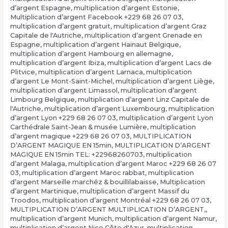
d’argent Espagne
,
multiplication d’argent Estonie
,
Multiplication d’argent Facebook +229 68 26 07 03
,
multiplication d’argent gratuit
,
multiplication d’argent Graz
Capitale de l'Autriche
,
multiplication d’argent Grenade en
Espagne
,
multiplication d’argent Hainaut Belgique
,
multiplication d’argent Hambourg en allemagne
,
multiplication d’argent Ibiza
,
multiplication d’argent Lacs de
Plitvice
,
multiplication d’argent Larnaca
,
multiplication
d’argent Le Mont-Saint-Michel
,
multiplication d’argent Liège
,
multiplication d’argent Limassol
,
multiplication d’argent
Limbourg Belgique
,
multiplication d’argent Linz Capitale de
l'Autriche
,
multiplication d’argent Luxembourg
,
multiplication
d’argent Lyon +229 68 26 07 03
,
multiplication d’argent Lyon
Carthédrale Saint-Jean & musée Lumière
,
multiplication
d’argent magique +229 68 26 07 03
,
MULTIPLICATION
D’ARGENT MAGIQUE EN 15min
,
MULTIPLICATION D’ARGENT
MAGIQUE EN 15min TEL: +22968260703
,
multiplication
d’argent Malaga
,
multiplication d’argent Maroc +229 68 26 07
03
,
multiplication d’argent Maroc rabbat
,
multiplication
d’argent Marseille marchéz & bouillilabaisse
,
Multiplication
d’argent Martinique
,
multiplication d’argent Massif du
Troodos
,
multiplication d’argent Montréal +229 68 26 07 03
,
MULTIPLICATION D’ARGENT MULTIPLICATION D’ARGENT,
,
multiplication d’argent Munich
,
multiplication d’argent Namur
,
multiplication d’argent Nice Côte d'Azur
,
multiplication