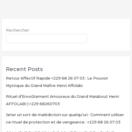
avec
le
Grand
Maître
Rechercher
Henri
AFFOLABI
RECHERCHER
–
Secret
Rituel
Authentique
Recent Posts
et
Ultra-
Retour Affectif Rapide +229 68 26 07 03 : Le Pouvoir
Rapide
Mystique du Grand Maître Henri Affolabi
pour
Rituel d’Envoûtement Amoureux du Grand Marabout Henri
Multiplier
AFFOLABI | +229 68260703
Votre
Argent
Jeter un sort de malédiction sur quelqu’un : Comment utiliser
en
ce rituel de protection et de vengeance : +229 68 26 07 03
15