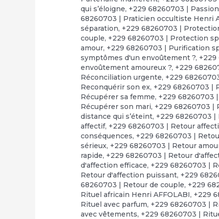
qui s’éloigne
,
+229 68260703 | Passion
68260703 | Praticien occultiste Henri
séparation
,
+229 68260703 | Protection
couple
,
+229 68260703 | Protection spi
amour
,
+229 68260703 | Purification sp
symptômes d'un envoûtement ?
,
+229 
envoûtement amoureux ?
,
+229 68260
Réconciliation urgente
,
+229 68260703 
Reconquérir son ex
,
+229 68260703 | 
Récupérer sa femme
,
+229 68260703 
Récupérer son mari
,
+229 68260703 | 
distance qui s’éteint
,
+229 68260703 | R
affectif
,
+229 68260703 | Retour affect
conséquences
,
+229 68260703 | Retour
sérieux
,
+229 68260703 | Retour amou
rapide
,
+229 68260703 | Retour d'affect
d'affection efficace
,
+229 68260703 | Re
Retour d'affection puissant
,
+229 68260
68260703 | Retour de couple
,
+229 682
Rituel africain Henri AFFOLABI
,
+229 6
Rituel avec parfum
,
+229 68260703 | Ri
avec vêtements
,
+229 68260703 | Ritue