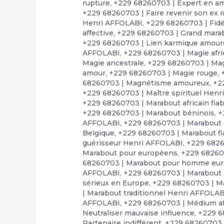
rupture
,
+229 68260703 | Expert en a
+229 68260703 | Faire revenir son ex 
Henri AFFOLABI
,
+229 68260703 | Fid
affective
,
+229 68260703 | Grand marabo
+229 68260703 | Lien karmique amou
AFFOLABI
,
+229 68260703 | Magie afr
Magie ancestrale
,
+229 68260703 | Mag
amour
,
+229 68260703 | Magie rouge
,
68260703 | Magnétisme amoureux
,
+2
+229 68260703 | Maître spirituel Hen
+229 68260703 | Marabout africain fiab
+229 68260703 | Marabout béninois
,
+
AFFOLABI
,
+229 68260703 | Marabout
Belgique
,
+229 68260703 | Marabout fi
guérisseur Henri AFFOLABI
,
+229 6826
Marabout pour européens
,
+229 68260
68260703 | Marabout pour homme eu
AFFOLABI
,
+229 68260703 | Marabout s
sérieux en Europe
,
+229 68260703 | Ma
| Marabout traditionnel Henri AFFOLAB
AFFOLABI
,
+229 68260703 | Médium af
Neutraliser mauvaise influence
,
+229 6
Partenaire indifférent
,
+229 68260703 |