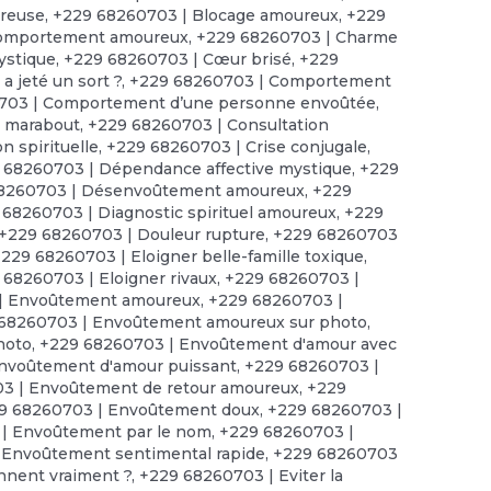
ureuse
,
+229 68260703 | Blocage amoureux
,
+229
comportement amoureux
,
+229 68260703 | Charme
ystique
,
+229 68260703 | Cœur brisé
,
+229
 jeté un sort ?
,
+229 68260703 | Comportement
703 | Comportement d’une personne envoûtée
,
e marabout
,
+229 68260703 | Consultation
n spirituelle
,
+229 68260703 | Crise conjugale
,
 68260703 | Dépendance affective mystique
,
+229
8260703 | Désenvoûtement amoureux
,
+229
 68260703 | Diagnostic spirituel amoureux
,
+229
+229 68260703 | Douleur rupture
,
+229 68260703
229 68260703 | Eloigner belle-famille toxique
,
 68260703 | Eloigner rivaux
,
+229 68260703 |
| Envoûtement amoureux
,
+229 68260703 |
68260703 | Envoûtement amoureux sur photo
,
hoto
,
+229 68260703 | Envoûtement d'amour avec
nvoûtement d'amour puissant
,
+229 68260703 |
3 | Envoûtement de retour amoureux
,
+229
9 68260703 | Envoûtement doux
,
+229 68260703 |
| Envoûtement par le nom
,
+229 68260703 |
 Envoûtement sentimental rapide
,
+229 68260703
onnent vraiment ?
,
+229 68260703 | Eviter la