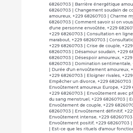
68260703 | Barrière énergétique amo
68260703 | Changement soudain de 
amoureux
,
+229 68260703 | Charme m
68260703 | Comment savoir si on vous a
d'une personne envoûtée
,
+229 68260
+229 68260703 | Consultation en lign
marabout
,
+229 68260703 | Consultatio
+229 68260703 | Crise de couple
,
+229
68260703 | Désamour soudain
,
+229 6
68260703 | Désespoir amoureux
,
+229
68260703 | Domination sentimentale
,
| Durée d'un envoûtement amoureux
,
+
+229 68260703 | Eloigner rivales
,
+229
Empêcher un divorce
,
+229 68260703 
Envoûtement amoureux Europe
,
+229 
+229 68260703 | Envoûtement avec p
du sang menstruel
,
+229 68260703 | E
Envoûtement de couple
,
+229 6826070
68260703 | Envoûtement définitif
,
+22
Envoûtement intense
,
+229 68260703 
Envoûtement positif
,
+229 68260703 |
| Est-ce que les rituels d'amour foncti