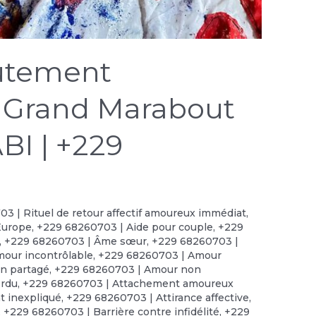
oûtement
 Grand Marabout
BI | +229
3 | Rituel de retour affectif amoureux immédiat
,
Europe
,
+229 68260703 | Aide pour couple
,
+229
,
+229 68260703 | Âme sœur
,
+229 68260703 |
our incontrôlable
,
+229 68260703 | Amour
n partagé
,
+229 68260703 | Amour non
erdu
,
+229 68260703 | Attachement amoureux
 inexpliqué
,
+229 68260703 | Attirance affective
,
,
+229 68260703 | Barrière contre infidélité
,
+229