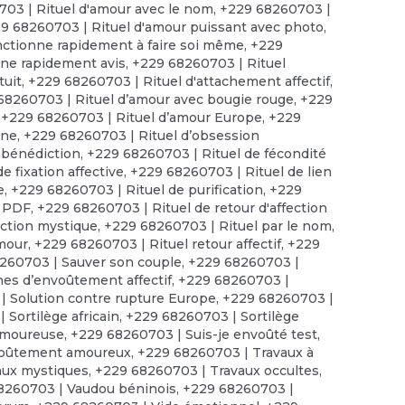
03 | Rituel d'amour avec le nom
,
+229 68260703 |
9 68260703 | Rituel d'amour puissant avec photo
,
nctionne rapidement à faire soi même
,
+229
nne rapidement avis
,
+229 68260703 | Rituel
tuit
,
+229 68260703 | Rituel d'attachement affectif
,
68260703 | Rituel d’amour avec bougie rouge
,
+229
,
+229 68260703 | Rituel d’amour Europe
,
+229
nne
,
+229 68260703 | Rituel d’obsession
 bénédiction
,
+229 68260703 | Rituel de fécondité
e fixation affective
,
+229 68260703 | Rituel de lien
e
,
+229 68260703 | Rituel de purification
,
+229
n PDF
,
+229 68260703 | Rituel de retour d'affection
uction mystique
,
+229 68260703 | Rituel par le nom
,
amour
,
+229 68260703 | Rituel retour affectif
,
+229
260703 | Sauver son couple
,
+229 68260703 |
es d’envoûtement affectif
,
+229 68260703 |
| Solution contre rupture Europe
,
+229 68260703 |
 Sortilège africain
,
+229 68260703 | Sortilège
amoureuse
,
+229 68260703 | Suis-je envoûté test
,
voûtement amoureux
,
+229 68260703 | Travaux à
aux mystiques
,
+229 68260703 | Travaux occultes
,
8260703 | Vaudou béninois
,
+229 68260703 |