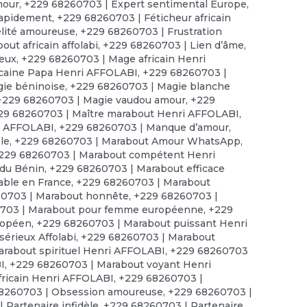
mour
,
+229 68260703 | Expert sentimental Europe
,
rapidement
,
+229 68260703 | Féticheur africain
élité amoureuse
,
+229 68260703 | Frustration
ut africain affolabi
,
+229 68260703 | Lien d’âme
,
reux
,
+229 68260703 | Mage africain Henri
icaine Papa Henri AFFOLABI
,
+229 68260703 |
ie béninoise
,
+229 68260703 | Magie blanche
+229 68260703 | Magie vaudou amour
,
+229
29 68260703 | Maître marabout Henri AFFOLABI
,
ri AFFOLABI
,
+229 68260703 | Manque d’amour
,
le
,
+229 68260703 | Marabout Amour WhatsApp
,
229 68260703 | Marabout compétent Henri
 du Bénin
,
+229 68260703 | Marabout efficace
able en France
,
+229 68260703 | Marabout
0703 | Marabout honnête
,
+229 68260703 |
703 | Marabout pour femme européenne
,
+229
ropéen
,
+229 68260703 | Marabout puissant Henri
érieux Affolabi
,
+229 68260703 | Marabout
rabout spirituel Henri AFFOLABI
,
+229 68260703
I
,
+229 68260703 | Marabout voyant Henri
ricain Henri AFFOLABI
,
+229 68260703 |
8260703 | Obsession amoureuse
,
+229 68260703 |
 Partenaire infidèle
,
+229 68260703 | Partenaire