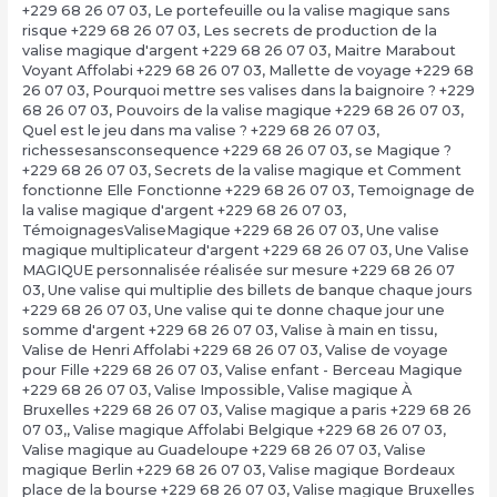
+229 68 26 07 03
,
Le portefeuille ou la valise magique sans
risque +229 68 26 07 03
,
Les secrets de production de la
valise magique d'argent +229 68 26 07 03
,
Maitre Marabout
Voyant Affolabi +229 68 26 07 03
,
Mallette de voyage +229 68
26 07 03
,
Pourquoi mettre ses valises dans la baignoire ? +229
68 26 07 03
,
Pouvoirs de la valise magique +229 68 26 07 03
,
Quel est le jeu dans ma valise ? +229 68 26 07 03
,
richessesansconsequence +229 68 26 07 03
,
se Magique ?
+229 68 26 07 03
,
Secrets de la valise magique et Comment
fonctionne Elle Fonctionne +229 68 26 07 03
,
Temoignage de
la valise magique d'argent +229 68 26 07 03
,
TémoignagesValiseMagique +229 68 26 07 03
,
Une valise
magique multiplicateur d'argent +229 68 26 07 03
,
Une Valise
MAGIQUE personnalisée réalisée sur mesure +229 68 26 07
03
,
Une valise qui multiplie des billets de banque chaque jours
+229 68 26 07 03
,
Une valise qui te donne chaque jour une
somme d'argent +229 68 26 07 03
,
Valise à main en tissu
,
Valise de Henri Affolabi +229 68 26 07 03
,
Valise de voyage
pour Fille +229 68 26 07 03
,
Valise enfant - Berceau Magique
+229 68 26 07 03
,
Valise Impossible
,
Valise magique À
Bruxelles +229 68 26 07 03
,
Valise magique a paris +229 68 26
07 03,
,
Valise magique Affolabi Belgique +229 68 26 07 03
,
Valise magique au Guadeloupe +229 68 26 07 03
,
Valise
magique Berlin +229 68 26 07 03
,
Valise magique Bordeaux
place de la bourse +229 68 26 07 03
,
Valise magique Bruxelles