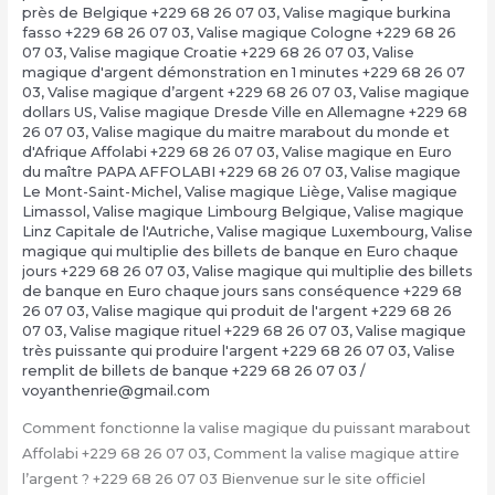
près de Belgique +229 68 26 07 03
,
Valise magique burkina
fasso +229 68 26 07 03
,
Valise magique Cologne +229 68 26
07 03
,
Valise magique Croatie +229 68 26 07 03
,
Valise
magique d'argent démonstration en 1 minutes +229 68 26 07
03
,
Valise magique d’argent +229 68 26 07 03
,
Valise magique
dollars US
,
Valise magique Dresde Ville en Allemagne +229 68
26 07 03
,
Valise magique du maitre marabout du monde et
d'Afrique Affolabi +229 68 26 07 03
,
Valise magique en Euro
du maître PAPA AFFOLABI +229 68 26 07 03
,
Valise magique
Le Mont-Saint-Michel
,
Valise magique Liège
,
Valise magique
Limassol
,
Valise magique Limbourg Belgique
,
Valise magique
Linz Capitale de l'Autriche
,
Valise magique Luxembourg
,
Valise
magique qui multiplie des billets de banque en Euro chaque
jours +229 68 26 07 03
,
Valise magique qui multiplie des billets
de banque en Euro chaque jours sans conséquence +229 68
26 07 03
,
Valise magique qui produit de l'argent +229 68 26
07 03
,
Valise magique rituel +229 68 26 07 03
,
Valise magique
très puissante qui produire l'argent +229 68 26 07 03
,
Valise
remplit de billets de banque +229 68 26 07 03
/
voyanthenrie@gmail.com
Comment fonctionne la valise magique du puissant marabout
Affolabi +229 68 26 07 03, Comment la valise magique attire
l’argent ? +229 68 26 07 03 Bienvenue sur le site officiel