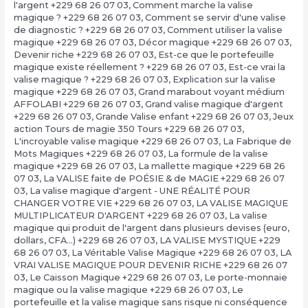
l'argent +229 68 26 07 03
,
Comment marche la valise
magique ? +229 68 26 07 03
,
Comment se servir d'une valise
de diagnostic ? +229 68 26 07 03
,
Comment utiliser la valise
magique +229 68 26 07 03
,
Décor magique +229 68 26 07 03
,
Devenir riche +229 68 26 07 03
,
Est-ce que le portefeuille
magique existe réellement ? +229 68 26 07 03
,
Est-ce vrai la
valise magique ? +229 68 26 07 03
,
Explication sur la valise
magique +229 68 26 07 03
,
Grand marabout voyant médium
AFFOLABI +229 68 26 07 03
,
Grand valise magique d'argent
+229 68 26 07 03
,
Grande Valise enfant +229 68 26 07 03
,
Jeux
action Tours de magie 350 Tours +229 68 26 07 03
,
L'incroyable valise magique +229 68 26 07 03
,
La Fabrique de
Mots Magiques +229 68 26 07 03
,
La formule de la valise
magique +229 68 26 07 03
,
La mallette magique +229 68 26
07 03
,
La VALISE faite de POÉSIE & de MAGIE +229 68 26 07
03
,
La valise magique d'argent - UNE RÉALITÉ POUR
CHANGER VOTRE VIE +229 68 26 07 03
,
LA VALISE MAGIQUE
MULTIPLICATEUR D'ARGENT +229 68 26 07 03
,
La valise
magique qui produit de l'argent dans plusieurs devises (euro,
dollars, CFA…) +229 68 26 07 03
,
LA VALISE MYSTIQUE +229
68 26 07 03
,
La Véritable Valise Magique +229 68 26 07 03
,
LA
VRAI VALISE MAGIQUE POUR DEVENIR RICHE +229 68 26 07
03
,
Le Caisson Magique +229 68 26 07 03
,
Le porte-monnaie
magique ou la valise magique +229 68 26 07 03
,
Le
portefeuille et la valise magique sans risque ni conséquence