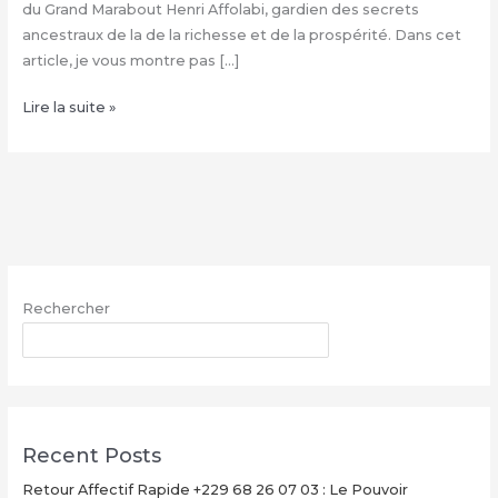
du Grand Marabout Henri Affolabi, gardien des secrets
ancestraux de la de la richesse et de la prospérité. Dans cet
article, je vous montre pas […]
Condition
Lire la suite »
de
la
valise
magique
+229
68
26
Rechercher
07
03,
RECHERCHER
Valise
magique
explication
Recent Posts
Retour Affectif Rapide +229 68 26 07 03 : Le Pouvoir