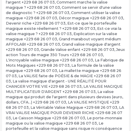
l'argent +229 68 26 07 03
,
Comment marche la valise
magique ? +229 68 26 07 03
,
Comment se servir d'une valise
de diagnostic ? +229 68 26 07 03
,
Comment utiliser la valise
magique +229 68 26 07 03
,
Décor magique +229 68 26 07 03
,
Devenir riche +229 68 26 07 03
,
Est-ce que le portefeuille
magique existe réellement ? +229 68 26 07 03
,
Est-ce vrai la
valise magique ? +229 68 26 07 03
,
Explication sur la valise
magique +229 68 26 07 03
,
Grand marabout voyant médium
AFFOLABI +229 68 26 07 03
,
Grand valise magique d'argent
+229 68 26 07 03
,
Grande Valise enfant +229 68 26 07 03
,
Jeux
action Tours de magie 350 Tours +229 68 26 07 03
,
L'incroyable valise magique +229 68 26 07 03
,
La Fabrique de
Mots Magiques +229 68 26 07 03
,
La formule de la valise
magique +229 68 26 07 03
,
La mallette magique +229 68 26
07 03
,
La VALISE faite de POÉSIE & de MAGIE +229 68 26 07
03
,
La valise magique d'argent - UNE RÉALITÉ POUR
CHANGER VOTRE VIE +229 68 26 07 03
,
LA VALISE MAGIQUE
MULTIPLICATEUR D'ARGENT +229 68 26 07 03
,
La valise
magique qui produit de l'argent dans plusieurs devises (euro,
dollars, CFA…) +229 68 26 07 03
,
LA VALISE MYSTIQUE +229
68 26 07 03
,
La Véritable Valise Magique +229 68 26 07 03
,
LA
VRAI VALISE MAGIQUE POUR DEVENIR RICHE +229 68 26 07
03
,
Le Caisson Magique +229 68 26 07 03
,
Le porte-monnaie
magique ou la valise magique +229 68 26 07 03
,
Le
portefeuille et la valise magique sans risque ni conséquence