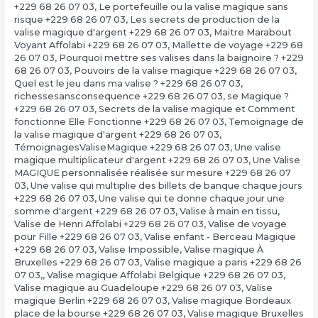
+229 68 26 07 03
,
Le portefeuille ou la valise magique sans
risque +229 68 26 07 03
,
Les secrets de production de la
valise magique d'argent +229 68 26 07 03
,
Maitre Marabout
Voyant Affolabi +229 68 26 07 03
,
Mallette de voyage +229 68
26 07 03
,
Pourquoi mettre ses valises dans la baignoire ? +229
68 26 07 03
,
Pouvoirs de la valise magique +229 68 26 07 03
,
Quel est le jeu dans ma valise ? +229 68 26 07 03
,
richessesansconsequence +229 68 26 07 03
,
se Magique ?
+229 68 26 07 03
,
Secrets de la valise magique et Comment
fonctionne Elle Fonctionne +229 68 26 07 03
,
Temoignage de
la valise magique d'argent +229 68 26 07 03
,
TémoignagesValiseMagique +229 68 26 07 03
,
Une valise
magique multiplicateur d'argent +229 68 26 07 03
,
Une Valise
MAGIQUE personnalisée réalisée sur mesure +229 68 26 07
03
,
Une valise qui multiplie des billets de banque chaque jours
+229 68 26 07 03
,
Une valise qui te donne chaque jour une
somme d'argent +229 68 26 07 03
,
Valise à main en tissu
,
Valise de Henri Affolabi +229 68 26 07 03
,
Valise de voyage
pour Fille +229 68 26 07 03
,
Valise enfant - Berceau Magique
+229 68 26 07 03
,
Valise Impossible
,
Valise magique À
Bruxelles +229 68 26 07 03
,
Valise magique a paris +229 68 26
07 03,
,
Valise magique Affolabi Belgique +229 68 26 07 03
,
Valise magique au Guadeloupe +229 68 26 07 03
,
Valise
magique Berlin +229 68 26 07 03
,
Valise magique Bordeaux
place de la bourse +229 68 26 07 03
,
Valise magique Bruxelles