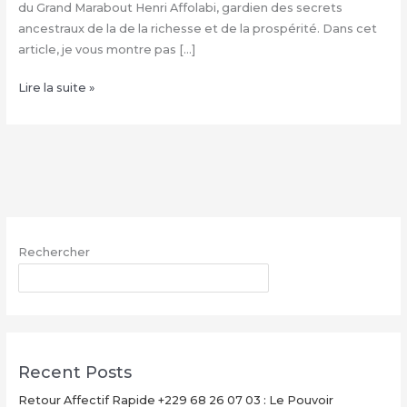
du Grand Marabout Henri Affolabi, gardien des secrets
ancestraux de la de la richesse et de la prospérité. Dans cet
article, je vous montre pas […]
Condition
Lire la suite »
de
la
valise
magique
+229
68
26
Rechercher
07
03,
RECHERCHER
Valise
magique
explication
Recent Posts
Retour Affectif Rapide +229 68 26 07 03 : Le Pouvoir