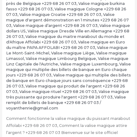
près de Belgique +229 68 26 07 03
,
Valise magique burkina
fasso +229 68 26 07 03
,
Valise magique Cologne +229 68 26
07 03
,
Valise magique Croatie +229 68 26 07 03
,
Valise
magique d'argent démonstration en 1 minutes +229 68 26 07
03
,
Valise magique d’argent +229 68 26 07 03
,
Valise magique
dollars US
,
Valise magique Dresde Ville en Allemagne +229 68
26 07 03
,
Valise magique du maitre marabout du monde et
d'Afrique Affolabi +229 68 26 07 03
,
Valise magique en Euro
du maître PAPA AFFOLABI +229 68 26 07 03
,
Valise magique
Le Mont-Saint-Michel
,
Valise magique Liège
,
Valise magique
Limassol
,
Valise magique Limbourg Belgique
,
Valise magique
Linz Capitale de l'Autriche
,
Valise magique Luxembourg
,
Valise
magique qui multiplie des billets de banque en Euro chaque
jours +229 68 26 07 03
,
Valise magique qui multiplie des billets
de banque en Euro chaque jours sans conséquence +229 68
26 07 03
,
Valise magique qui produit de l'argent +229 68 26
07 03
,
Valise magique rituel +229 68 26 07 03
,
Valise magique
très puissante qui produire l'argent +229 68 26 07 03
,
Valise
remplit de billets de banque +229 68 26 07 03
/
voyanthenrie@gmail.com
Comment fonctionne la valise magique du puissant marabout
Affolabi +229 68 26 07 03, Comment la valise magique attire
l’argent ? +229 68 26 07 03 Bienvenue sur le site officiel