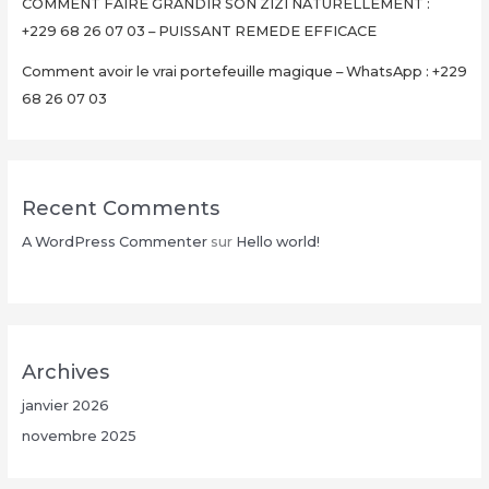
Minutes
COMMENT FAIRE GRANDIR SON ZIZI NATURELLEMENT :
+229
+229 68 26 07 03 – PUISSANT REMEDE EFFICACE
68
Comment avoir le vrai portefeuille magique – WhatsApp : +229
26
68 26 07 03
07
03
Recent Comments
A WordPress Commenter
sur
Hello world!
Archives
janvier 2026
novembre 2025