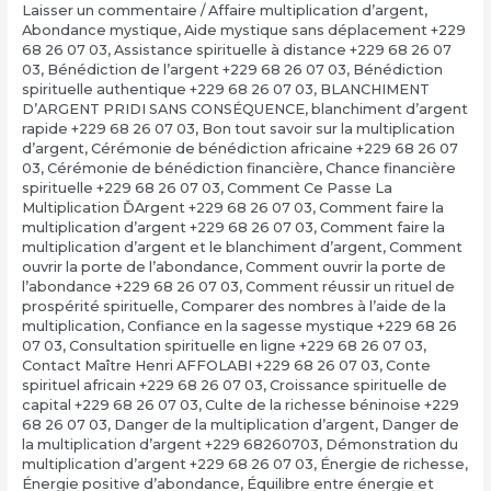
Laisser un commentaire
/
Affaire multiplication d’argent
,
Abondance mystique
,
Aide mystique sans déplacement +229
68 26 07 03
,
Assistance spirituelle à distance +229 68 26 07
03
,
Bénédiction de l’argent +229 68 26 07 03
,
Bénédiction
spirituelle authentique +229 68 26 07 03
,
BLANCHIMENT
D’ARGENT PRIDI SANS CONSÉQUENCE
,
blanchiment d’argent
rapide +229 68 26 07 03
,
Bon tout savoir sur la multiplication
d’argent
,
Cérémonie de bénédiction africaine +229 68 26 07
03
,
Cérémonie de bénédiction financière
,
Chance financière
spirituelle +229 68 26 07 03
,
Comment Ce Passe La
Multiplication ĎArgent +229 68 26 07 03
,
Comment faire la
multiplication d’argent +229 68 26 07 03
,
Comment faire la
multiplication d’argent et le blanchiment d’argent
,
Comment
ouvrir la porte de l’abondance
,
Comment ouvrir la porte de
l’abondance +229 68 26 07 03
,
Comment réussir un rituel de
prospérité spirituelle
,
Comparer des nombres à l’aide de la
multiplication
,
Confiance en la sagesse mystique +229 68 26
07 03
,
Consultation spirituelle en ligne +229 68 26 07 03
,
Contact Maître Henri AFFOLABI +229 68 26 07 03
,
Conte
spirituel africain +229 68 26 07 03
,
Croissance spirituelle de
capital +229 68 26 07 03
,
Culte de la richesse béninoise +229
68 26 07 03
,
Danger de la multiplication d’argent
,
Danger de
la multiplication d’argent +229 68260703
,
Démonstration du
multiplication d’argent +229 68 26 07 03
,
Énergie de richesse
,
Énergie positive d’abondance
,
Équilibre entre énergie et