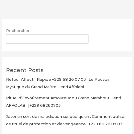
avec
le
Grand
Maître
Rechercher
Henri
AFFOLABI
RECHERCHER
–
Secret
Rituel
Authentique
Recent Posts
et
Ultra-
Retour Affectif Rapide +229 68 26 07 03 : Le Pouvoir
Rapide
Mystique du Grand Maître Henri Affolabi
pour
Rituel d’Envoûtement Amoureux du Grand Marabout Henri
Multiplier
AFFOLABI | +229 68260703
Votre
Argent
Jeter un sort de malédiction sur quelqu’un : Comment utiliser
en
ce rituel de protection et de vengeance : +229 68 26 07 03
15