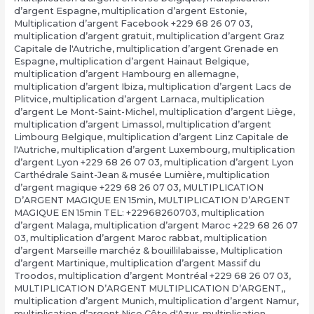
d’argent Espagne
,
multiplication d’argent Estonie
,
Multiplication d’argent Facebook +229 68 26 07 03
,
multiplication d’argent gratuit
,
multiplication d’argent Graz
Capitale de l'Autriche
,
multiplication d’argent Grenade en
Espagne
,
multiplication d’argent Hainaut Belgique
,
multiplication d’argent Hambourg en allemagne
,
multiplication d’argent Ibiza
,
multiplication d’argent Lacs de
Plitvice
,
multiplication d’argent Larnaca
,
multiplication
d’argent Le Mont-Saint-Michel
,
multiplication d’argent Liège
,
multiplication d’argent Limassol
,
multiplication d’argent
Limbourg Belgique
,
multiplication d’argent Linz Capitale de
l'Autriche
,
multiplication d’argent Luxembourg
,
multiplication
d’argent Lyon +229 68 26 07 03
,
multiplication d’argent Lyon
Carthédrale Saint-Jean & musée Lumière
,
multiplication
d’argent magique +229 68 26 07 03
,
MULTIPLICATION
D’ARGENT MAGIQUE EN 15min
,
MULTIPLICATION D’ARGENT
MAGIQUE EN 15min TEL: +22968260703
,
multiplication
d’argent Malaga
,
multiplication d’argent Maroc +229 68 26 07
03
,
multiplication d’argent Maroc rabbat
,
multiplication
d’argent Marseille marchéz & bouillilabaisse
,
Multiplication
d’argent Martinique
,
multiplication d’argent Massif du
Troodos
,
multiplication d’argent Montréal +229 68 26 07 03
,
MULTIPLICATION D’ARGENT MULTIPLICATION D’ARGENT,
,
multiplication d’argent Munich
,
multiplication d’argent Namur
,
multiplication d’argent Nice Côte d'Azur
,
multiplication