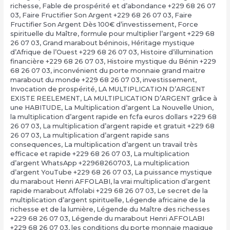
richesse
,
Fable de prospérité et d’abondance +229 68 26 07
03
,
Faire Fructifier Son Argent +229 68 26 07 03
,
Faire
Fructifier Son Argent Dès 100€ d’investissement
,
Force
spirituelle du Maître
,
formule pour multiplier l’argent +229 68
26 07 03
,
Grand marabout béninois
,
Héritage mystique
d’Afrique de l’Ouest +229 68 26 07 03
,
Histoire d’illumination
financière +229 68 26 07 03
,
Histoire mystique du Bénin +229
68 26 07 03
,
inconvénient du porte monnaie grand maitre
marabout du monde +229 68 26 07 03
,
investissement
,
Invocation de prospérité
,
LA MULTIPLICATION D’ARGENT
EXISTE REELEMENT
,
LA MULTIPLICATION D’ARGENT grâce à
une HABITUDE
,
La Multiplication d’argent La Nouvelle Union
,
la multiplication d’argent rapide en fcfa euros dollars +229 68
26 07 03
,
La multiplication d’argent rapide et gratuit +229 68
26 07 03
,
La multiplication d’argent rapide sans
consequences
,
La multiplication d’argent un travail très
efficace et rapide +229 68 26 07 03
,
La multiplication
d’argent WhatsApp +22968260703
,
La multiplication
d’argent YouTube +229 68 26 07 03
,
La puissance mystique
du marabout Henri AFFOLABI
,
la vrai multiplication d’argent
rapide marabout Affolabi +229 68 26 07 03
,
Le secret de la
multiplication d’argent spirituelle
,
Légende africaine de la
richesse et de la lumière
,
Légende du Maître des richesses
+229 68 26 07 03
,
Légende du marabout Henri AFFOLABI
+229 68 26 07 03
,
les conditions du porte monnaie magique