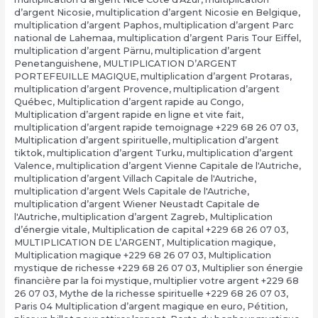
d’argent Nicosie
,
multiplication d’argent Nicosie en Belgique
,
multiplication d’argent Paphos
,
multiplication d’argent Parc
national de Lahemaa
,
multiplication d’argent Paris Tour Eiffel
,
multiplication d’argent Pärnu
,
multiplication d’argent
Penetanguishene
,
MULTIPLICATION D’ARGENT
PORTEFEUILLE MAGIQUE
,
multiplication d’argent Protaras
,
multiplication d’argent Provence
,
multiplication d’argent
Québec
,
Multiplication d’argent rapide au Congo
,
Multiplication d’argent rapide en ligne et vite fait
,
multiplication d’argent rapide temoignage +229 68 26 07 03
,
Multiplication d’argent spirituelle
,
multiplication d’argent
tiktok
,
multiplication d’argent Turku
,
multiplication d’argent
Valence
,
multiplication d’argent Vienne Capitale de l'Autriche
,
multiplication d’argent Villach Capitale de l'Autriche
,
multiplication d’argent Wels Capitale de l'Autriche
,
multiplication d’argent Wiener Neustadt Capitale de
l'Autriche
,
multiplication d’argent Zagreb
,
Multiplication
d’énergie vitale
,
Multiplication de capital +229 68 26 07 03
,
MULTIPLICATION DE L’ARGENT
,
Multiplication magique
,
Multiplication magique +229 68 26 07 03
,
Multiplication
mystique de richesse +229 68 26 07 03
,
Multiplier son énergie
financière par la foi mystique
,
multiplier votre argent +229 68
26 07 03
,
Mythe de la richesse spirituelle +229 68 26 07 03
,
Paris 04 Multiplication d’argent magique en euro
,
Pétition
,