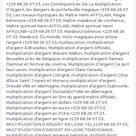
+229 68 26 07 03
,
Les Conséquences De La Multiplication
D’Argent
,
les dangers du portefeuille magique +229 68 26 07
03
,
Les travaux mystiques du Maître Henri AFFOLABI
,
Magie
béninoise +229 68 26 07 03
,
Maître marabout de confiance
,
Maître spirituel Henri AFFOLABI
,
Maître spirituel Henri
AFFOLABI +229 68 26 07 03
,
Marabout béninois +229 68 26
07 03
,
Marabout Du Monde
,
mots magiques pour attirer
l’argent +229 68 26 07 03
,
multipication
,
multiplication
d’argent À Bruxelles
,
Multiplication d’argent Affolabi
,
multiplication d’argent Bratant Wallon
,
multiplication d’argent
Bruxelles près de Belgique
,
multiplication d’argent Cannes
Glamour et festival de cinéma
,
Multiplication D’argent Ce qu’il
faut savoir
,
multiplication d’argent Clare Canada
,
multiplication d’argent Cologne
,
multiplication d’argent Côte
d'Azur Saint-Tropez et Monaco
,
multiplication d’argent
Dresde Ville en Allemagne
,
multiplication d’argent Dubrovnik
,
multiplication d’argent Düsseldorf Ville en Allemagne
,
multiplication d’argent en 15m du grand maître Affolabi
,
Multiplication d’argent en dollars +229 68 26 07 03
,
Multiplication d’argent en euros +229 68 26 07 03
,
Multiplication d’argent en FCFA +229 68 26 07 03
,
multiplication d’argent en ligne +229 68 26 07 03
,
MULTIPLICATION D’ARGENT EN LIGNE TEL +229 68 26 07 03
,
MULTIPLICATION D’ARGENT EN LIGNE TEMOIGNAGE
,
multiplication d’argent enverse belgique
,
multiplication