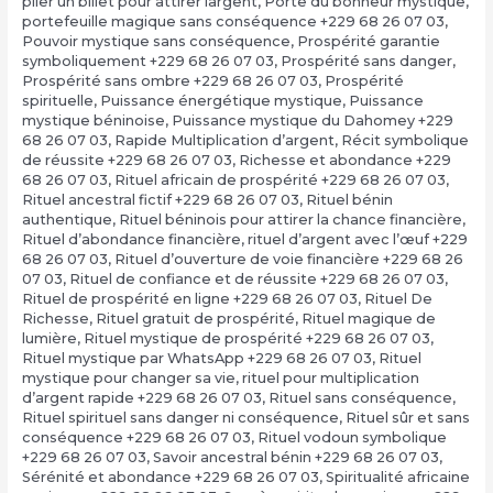
plier un billet pour attirer largent
,
Porte du bonheur mystique
,
portefeuille magique sans conséquence +229 68 26 07 03
,
Pouvoir mystique sans conséquence
,
Prospérité garantie
symboliquement +229 68 26 07 03
,
Prospérité sans danger
,
Prospérité sans ombre +229 68 26 07 03
,
Prospérité
spirituelle
,
Puissance énergétique mystique
,
Puissance
mystique béninoise
,
Puissance mystique du Dahomey +229
68 26 07 03
,
Rapide Multiplication d’argent
,
Récit symbolique
de réussite +229 68 26 07 03
,
Richesse et abondance +229
68 26 07 03
,
Rituel africain de prospérité +229 68 26 07 03
,
Rituel ancestral fictif +229 68 26 07 03
,
Rituel bénin
authentique
,
Rituel béninois pour attirer la chance financière
,
Rituel d’abondance financière
,
rituel d’argent avec l’œuf +229
68 26 07 03
,
Rituel d’ouverture de voie financière +229 68 26
07 03
,
Rituel de confiance et de réussite +229 68 26 07 03
,
Rituel de prospérité en ligne +229 68 26 07 03
,
Rituel De
Richesse
,
Rituel gratuit de prospérité
,
Rituel magique de
lumière
,
Rituel mystique de prospérité +229 68 26 07 03
,
Rituel mystique par WhatsApp +229 68 26 07 03
,
Rituel
mystique pour changer sa vie
,
rituel pour multiplication
d’argent rapide +229 68 26 07 03
,
Rituel sans conséquence
,
Rituel spirituel sans danger ni conséquence
,
Rituel sûr et sans
conséquence +229 68 26 07 03
,
Rituel vodoun symbolique
+229 68 26 07 03
,
Savoir ancestral bénin +229 68 26 07 03
,
Sérénité et abondance +229 68 26 07 03
,
Spiritualité africaine