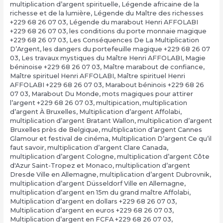
multiplication d’argent spirituelle
,
Légende africaine de la
richesse et de la lumière
,
Légende du Maître des richesses
+229 68 26 07 03
,
Légende du marabout Henri AFFOLABI
+229 68 26 07 03
,
les conditions du porte monnaie magique
+229 68 26 07 03
,
Les Conséquences De La Multiplication
D’Argent
,
les dangers du portefeuille magique +229 68 26 07
03
,
Les travaux mystiques du Maître Henri AFFOLABI
,
Magie
béninoise +229 68 26 07 03
,
Maître marabout de confiance
,
Maître spirituel Henri AFFOLABI
,
Maître spirituel Henri
AFFOLABI +229 68 26 07 03
,
Marabout béninois +229 68 26
07 03
,
Marabout Du Monde
,
mots magiques pour attirer
l’argent +229 68 26 07 03
,
multipication
,
multiplication
d’argent À Bruxelles
,
Multiplication d’argent Affolabi
,
multiplication d’argent Bratant Wallon
,
multiplication d’argent
Bruxelles près de Belgique
,
multiplication d’argent Cannes
Glamour et festival de cinéma
,
Multiplication D’argent Ce qu’il
faut savoir
,
multiplication d’argent Clare Canada
,
multiplication d’argent Cologne
,
multiplication d’argent Côte
d'Azur Saint-Tropez et Monaco
,
multiplication d’argent
Dresde Ville en Allemagne
,
multiplication d’argent Dubrovnik
,
multiplication d’argent Düsseldorf Ville en Allemagne
,
multiplication d’argent en 15m du grand maître Affolabi
,
Multiplication d’argent en dollars +229 68 26 07 03
,
Multiplication d’argent en euros +229 68 26 07 03
,
Multiplication d’argent en FCFA +229 68 26 07 03
,