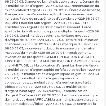
68 26 07 03
,
Danger de la multiplication d’argent
,
Danger de
la multiplication d’argent +229 68260703
,
Démonstration du
multiplication d’argent +229 68 26 07 03
,
Énergie de richesse
,
Énergie positive d’abondance
,
Équilibre entre énergie et
richesse
,
Fable de prospérité et d’abondance +229 68 26 07
03
,
Faire Fructifier Son Argent +229 68 26 07 03
,
Faire
Fructifier Son Argent Dès 100€ d’investissement
,
Force
spirituelle du Maître
,
formule pour multiplier l’argent +229 68
26 07 03
,
Grand marabout béninois
,
Héritage mystique
d’Afrique de l’Ouest +229 68 26 07 03
,
Histoire d’illumination
financière +229 68 26 07 03
,
Histoire mystique du Bénin +229
68 26 07 03
,
inconvénient du porte monnaie grand maitre
marabout du monde +229 68 26 07 03
,
investissement
,
Invocation de prospérité
,
LA MULTIPLICATION D’ARGENT
EXISTE REELEMENT
,
LA MULTIPLICATION D’ARGENT grâce à
une HABITUDE
,
La Multiplication d’argent La Nouvelle Union
,
la multiplication d’argent rapide en fcfa euros dollars +229 68
26 07 03
,
La multiplication d’argent rapide et gratuit +229 68
26 07 03
,
La multiplication d’argent rapide sans
consequences
,
La multiplication d’argent un travail très
efficace et rapide +229 68 26 07 03
,
La multiplication
d’argent WhatsApp +22968260703
,
La multiplication
d’argent YouTube +229 68 26 07 03
,
La puissance mystique
du marabout Henri AFFOLABI
,
la vrai multiplication d’argent
rapide marabout Affolabi +229 68 26 07 03
,
Le secret de la