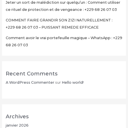
Jeter un sort de malédiction sur quelqu’un : Comment utiliser
en
ce rituel de protection et de vengeance : +229 68 26 07 03
15
Minutes
COMMENT FAIRE GRANDIR SON ZIZI NATURELLEMENT :
+229
+229 68 26 07 03 – PUISSANT REMEDE EFFICACE
68
Comment avoir le vrai portefeuille magique – WhatsApp : +229
26
68 26 07 03
07
03
Recent Comments
A WordPress Commenter
sur
Hello world!
Archives
janvier 2026