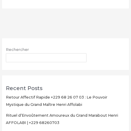
Multiplication
d’Argent
Magique
avec
le
Grand
Maître
Rechercher
Henri
AFFOLABI
RECHERCHER
–
Secret
Rituel
Authentique
Recent Posts
et
Ultra-
Retour Affectif Rapide +229 68 26 07 03 : Le Pouvoir
Rapide
Mystique du Grand Maître Henri Affolabi
pour
Rituel d’Envoûtement Amoureux du Grand Marabout Henri
Multiplier
AFFOLABI | +229 68260703
Votre
Argent