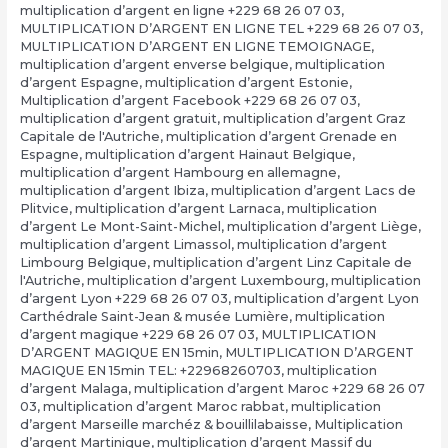
multiplication d’argent en ligne +229 68 26 07 03
,
MULTIPLICATION D’ARGENT EN LIGNE TEL +229 68 26 07 03
,
MULTIPLICATION D’ARGENT EN LIGNE TEMOIGNAGE
,
multiplication d’argent enverse belgique
,
multiplication
d’argent Espagne
,
multiplication d’argent Estonie
,
Multiplication d’argent Facebook +229 68 26 07 03
,
multiplication d’argent gratuit
,
multiplication d’argent Graz
Capitale de l'Autriche
,
multiplication d’argent Grenade en
Espagne
,
multiplication d’argent Hainaut Belgique
,
multiplication d’argent Hambourg en allemagne
,
multiplication d’argent Ibiza
,
multiplication d’argent Lacs de
Plitvice
,
multiplication d’argent Larnaca
,
multiplication
d’argent Le Mont-Saint-Michel
,
multiplication d’argent Liège
,
multiplication d’argent Limassol
,
multiplication d’argent
Limbourg Belgique
,
multiplication d’argent Linz Capitale de
l'Autriche
,
multiplication d’argent Luxembourg
,
multiplication
d’argent Lyon +229 68 26 07 03
,
multiplication d’argent Lyon
Carthédrale Saint-Jean & musée Lumière
,
multiplication
d’argent magique +229 68 26 07 03
,
MULTIPLICATION
D’ARGENT MAGIQUE EN 15min
,
MULTIPLICATION D’ARGENT
MAGIQUE EN 15min TEL: +22968260703
,
multiplication
d’argent Malaga
,
multiplication d’argent Maroc +229 68 26 07
03
,
multiplication d’argent Maroc rabbat
,
multiplication
d’argent Marseille marchéz & bouillilabaisse
,
Multiplication
d’argent Martinique
,
multiplication d’argent Massif du