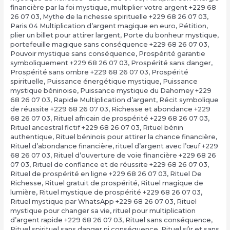
financière par la foi mystique
,
multiplier votre argent +229 68
26 07 03
,
Mythe de la richesse spirituelle +229 68 26 07 03
,
Paris 04 Multiplication d’argent magique en euro
,
Pétition
,
plier un billet pour attirer largent
,
Porte du bonheur mystique
,
portefeuille magique sans conséquence +229 68 26 07 03
,
Pouvoir mystique sans conséquence
,
Prospérité garantie
symboliquement +229 68 26 07 03
,
Prospérité sans danger
,
Prospérité sans ombre +229 68 26 07 03
,
Prospérité
spirituelle
,
Puissance énergétique mystique
,
Puissance
mystique béninoise
,
Puissance mystique du Dahomey +229
68 26 07 03
,
Rapide Multiplication d’argent
,
Récit symbolique
de réussite +229 68 26 07 03
,
Richesse et abondance +229
68 26 07 03
,
Rituel africain de prospérité +229 68 26 07 03
,
Rituel ancestral fictif +229 68 26 07 03
,
Rituel bénin
authentique
,
Rituel béninois pour attirer la chance financière
,
Rituel d’abondance financière
,
rituel d’argent avec l’œuf +229
68 26 07 03
,
Rituel d’ouverture de voie financière +229 68 26
07 03
,
Rituel de confiance et de réussite +229 68 26 07 03
,
Rituel de prospérité en ligne +229 68 26 07 03
,
Rituel De
Richesse
,
Rituel gratuit de prospérité
,
Rituel magique de
lumière
,
Rituel mystique de prospérité +229 68 26 07 03
,
Rituel mystique par WhatsApp +229 68 26 07 03
,
Rituel
mystique pour changer sa vie
,
rituel pour multiplication
d’argent rapide +229 68 26 07 03
,
Rituel sans conséquence
,
Rituel spirituel sans danger ni conséquence
,
Rituel sûr et sans