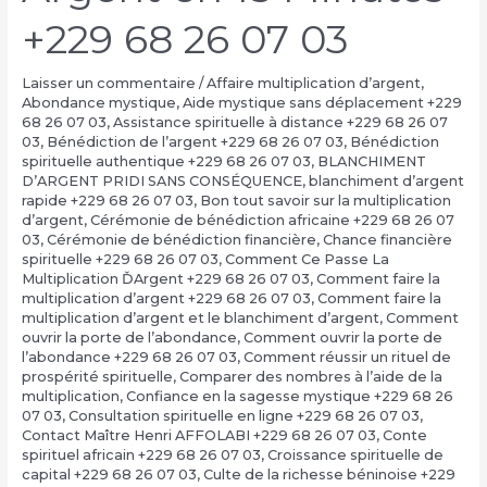
+229 68 26 07 03
Laisser un commentaire
/
Affaire multiplication d’argent
,
Abondance mystique
,
Aide mystique sans déplacement +229
68 26 07 03
,
Assistance spirituelle à distance +229 68 26 07
03
,
Bénédiction de l’argent +229 68 26 07 03
,
Bénédiction
spirituelle authentique +229 68 26 07 03
,
BLANCHIMENT
D’ARGENT PRIDI SANS CONSÉQUENCE
,
blanchiment d’argent
rapide +229 68 26 07 03
,
Bon tout savoir sur la multiplication
d’argent
,
Cérémonie de bénédiction africaine +229 68 26 07
03
,
Cérémonie de bénédiction financière
,
Chance financière
spirituelle +229 68 26 07 03
,
Comment Ce Passe La
Multiplication ĎArgent +229 68 26 07 03
,
Comment faire la
multiplication d’argent +229 68 26 07 03
,
Comment faire la
multiplication d’argent et le blanchiment d’argent
,
Comment
ouvrir la porte de l’abondance
,
Comment ouvrir la porte de
l’abondance +229 68 26 07 03
,
Comment réussir un rituel de
prospérité spirituelle
,
Comparer des nombres à l’aide de la
multiplication
,
Confiance en la sagesse mystique +229 68 26
07 03
,
Consultation spirituelle en ligne +229 68 26 07 03
,
Contact Maître Henri AFFOLABI +229 68 26 07 03
,
Conte
spirituel africain +229 68 26 07 03
,
Croissance spirituelle de
capital +229 68 26 07 03
,
Culte de la richesse béninoise +229