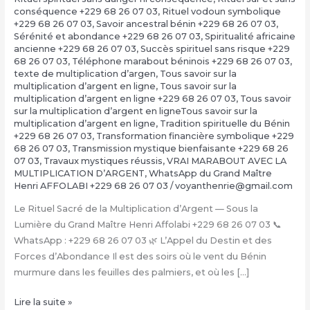
conséquence +229 68 26 07 03
,
Rituel vodoun symbolique
+229 68 26 07 03
,
Savoir ancestral bénin +229 68 26 07 03
,
Sérénité et abondance +229 68 26 07 03
,
Spiritualité africaine
ancienne +229 68 26 07 03
,
Succès spirituel sans risque +229
68 26 07 03
,
Téléphone marabout béninois +229 68 26 07 03
,
texte de multiplication d’argen
,
Tous savoir sur la
multiplication d’argent en ligne
,
Tous savoir sur la
multiplication d’argent en ligne +229 68 26 07 03
,
Tous savoir
sur la multiplication d’argent en ligneTous savoir sur la
multiplication d’argent en ligne
,
Tradition spirituelle du Bénin
+229 68 26 07 03
,
Transformation financière symbolique +229
68 26 07 03
,
Transmission mystique bienfaisante +229 68 26
07 03
,
Travaux mystiques réussis
,
VRAI MARABOUT AVEC LA
MULTIPLICATION D’ARGENT
,
WhatsApp du Grand Maître
Henri AFFOLABI +229 68 26 07 03
/
voyanthenrie@gmail.com
Le Rituel Sacré de la Multiplication d’Argent — Sous la
Lumière du Grand Maître Henri Affolabi +229 68 26 07 03 📞
WhatsApp : +229 68 26 07 03 🌿 L’Appel du Destin et des
Forces d’Abondance Il est des soirs où le vent du Bénin
murmure dans les feuilles des palmiers, et où les […]
La
Lire la suite »